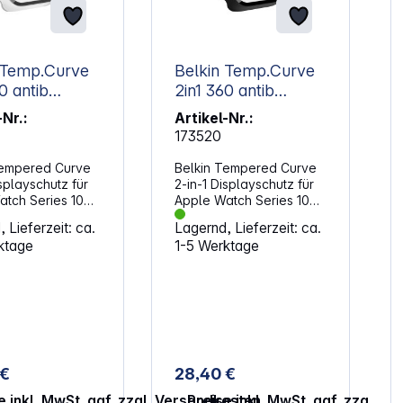
 Temp.Curve
Belkin Temp.Curve
0 antib
2in1 360 antib
Apple Watch
Displ.Apple Watch
-Nr.:
Artikel-Nr.:
mm trans
10, 46mm schw.
173520
Tempered Curve
Belkin Tempered Curve
isplayschutz für
2-in-1 Displayschutz für
tch Series 10
Apple Watch Series 10
transparent) .
(46mm / schwarz) .
 Lieferzeit: ca.
Lagernd, Lieferzeit: ca.
ybride
Dieser hybride
ktage
1-5 Werktage
chutz mit
Displayschutz mit
nd sorgt für eine
Schutzrand sorgt für eine
 Abdeckung,
bessere Abdeckung,
Ihre Apple Watch
sodass Ihre Apple Watch
360˚) geschützt
rundum (360˚) geschützt
aus
ist. Der aus
tigem Glas
hochwertigem Glas
llte
hergestellte
 €
28,40 €
dete
abgerundete
chutz bietet
Displayschutz bietet
e inkl. MwSt. ggf. zzgl. Versandkosten
Preise inkl. MwSt. ggf. zzgl. 