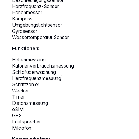
Beschleunigungssensor
Herzfrequenz-Sensor
Höhenmesser
Kompass
Umgebungslichtsensor
Gyrosensor
Wassertemperatur Sensor
Funktionen:
Höhenmessung
Kalorienverbrauchsmessung
Schlafüberwachung
1
Herzfrequenzmessung
Schrittzähler
Wecker
Timer
Distanzmessung
eSIM
GPS
Lautsprecher
Mikrofon