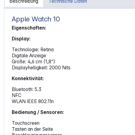
Beschreibung
Technische Daten
Apple Watch 10
Artikelinformationen "Apple Watch 10 46mm GPS+4G Alu S
Eigenschaften:
Display:
Technologie: Retina
Digitale Anzeige
Größe: 4,6 cm (1,8")
Displayhelligkeit: 2000 Nits
Konnektivität:
Bluetooth: 5.3
NFC
WLAN IEEE 802.11n
Bedienung / Sensoren:
Touchscreen
Tasten an der Seite