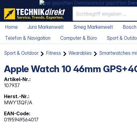
zur geprüften
De
Home
Jura Markenwelt
Smeg Markenwelt
Bosch
Telefon & Navigation
Computer & Büro
Sport & Outdo
Sport & Outdoor
Fitness
Wearables
Smartwatches mi
Apple Watch 10 46mm GPS+4G 
Artikel-Nr.:
107937
Herst.-Nr.:
MWY13QF/A
EAN-Code:
0195949564017