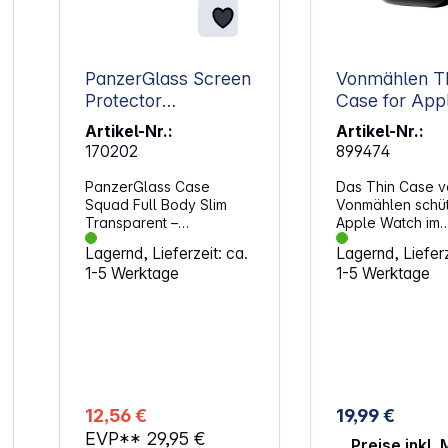
PanzerGlass Screen
Vonmählen T
Protector
Case for App
Transparent Apple
Watch Series
Artikel-Nr.:
Artikel-Nr.:
Watch 10 46mm
46mm Transp
170202
899474
PanzerGlass Case
Das Thin Case 
Squad Full Body Slim
Vonmählen schüt
Transparent –
Apple Watch im
Schutzhülle für Apple
transparenten D
Lagernd, Lieferzeit: ca.
Lagernd, Lieferz
Watch Series 10 46 mm.
sodass die smar
1-5 Werktage
1-5 Werktage
Diese schlanke Hülle
ihren originalen
legt sich passgenau um
beibehält. Die
die Vorderseite und
minimalistisch ge
Seiten deiner Apple
Hülle ist nicht nur
Watch und schützt sie
gehärtetem Glas
rundum vor Kratzern und
die Apple Watch
Stößen – ohne das
Kratzern und St
Design zu verstecken.
schützt, sondern
12,56 €
19,99 €
Die transparente
einer besonder
EVP**
29,95 €
Ausführung lässt das
Silikonlippe ausg
Preise inkl.