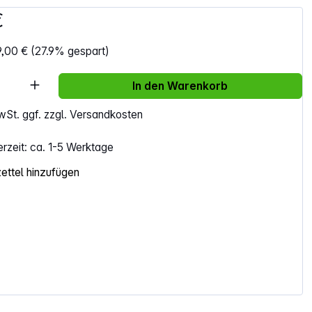
€
9,00 €
(27.9% gespart)
Anzahl: Gib den gewünschten Wert ein ode
In den Warenkorb
MwSt. ggf. zzgl. Versandkosten
erzeit: ca. 1-5 Werktage
ttel hinzufügen