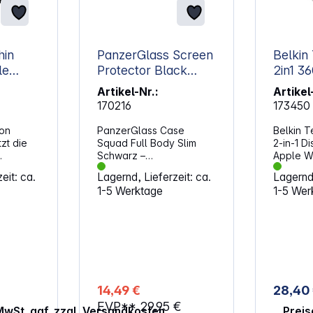
hin
PanzerGlass Screen
Belkin
le
Protector Black
2in1 36
 10
Apple Watch 10
Displ.
Artikel-Nr.:
Artikel
arent
46mm
10, 46
170216
173450
von
PanzerGlass Case
Belkin 
zt die
Squad Full Body Slim
2-in-1 D
Schwarz –
Apple Wa
esign,
Schutzgehäuse für
(46mm / 
eit: ca.
Lagernd, Lieferzeit: ca.
Lagernd,
te Uhr
Apple Watch Series 10
Dieser h
1-5 Werktage
1-5 Wer
 Look
46 mm. Dieses schlanke
Displays
Gehäuse legt sich
Schutzra
staltete
passgenau um die
bessere
 mit
Vorderseite und Seiten
sodass 
, das
deiner Apple Watch und
rundum (
 vor
schützt sie rundum, ohne
ist. Der 
ößen
aufzutragen. Die
hochwer
 auch mit
schwarze Umrandung
hergeste
14,49 €
28,40
en
fügt sich dezent ins
abgerun
EVP**
29,95 €
estattet.
Design ein und lässt dir
Displays
 MwSt. ggf. zzgl. Versandkosten
Preis