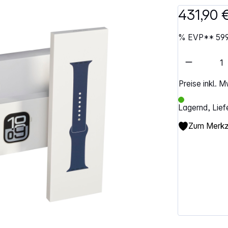
431,90 
%
EVP**
59
Artikel 
Preise inkl. 
Lagernd, Lief
Zum Merkze