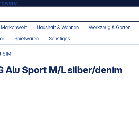
moware
 Markenwelt
Haushalt & Wohnen
Werkzeug & Garten
or
Spielwaren
Sonstiges
t SIM
Alu Sport M/L silber/denim