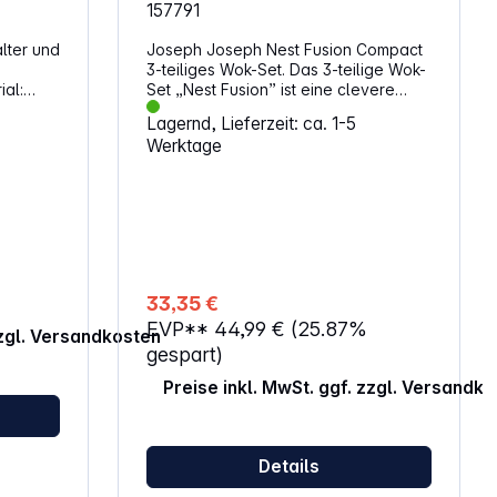
157791
lter und
Joseph Joseph Nest Fusion Compact
3-teiliges Wok-Set. Das 3-teilige Wok-
Set „Nest Fusion” ist eine clevere
Kombination aus Küchenutensilien, die
Lagernd, Lieferzeit: ca. 1-5
speziell für die Zubereitung von Wok-
Werktage
Gerichten entwickelt wurde. Es enthält
einen Silikonwender, einen
Silikonlöffel und einen Drahtschöpfer
aus Edelstahl, die sich platzsparend
zusammenstecken lassen. Dank der
hitzebeständigen Materialien und der
praktischen
Aufbewahrungsmöglichkeiten ist
33,35 €
dieses Set ideal für jede Küche.
EVP**
44,99 €
(25.87%
Eigenschaften: Set-Inhalt:
zzgl. Versandkosten
Silikonwender, Silikonlöffel,
gespart)
Drahtschöpfer aus Edelstahl
Preise inkl. MwSt. ggf. zzgl. Versandk
Platzsparendes Design: Griffe lassen
sich zusammenstecken Praktische
Aufbewahrung: Aufhängehaken zur
Wandmontage enthalten
Details
Hitzebeständig: Silikonköpfe bis zu
270 °C geeignet für Antihaft-