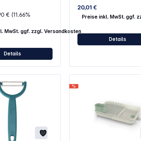
r unbeschwerten Einsatz
20,01 €
nfest für eine einfache
90 €
(11.66%
Preise inkl. MwSt. ggf. 
üchenumgebungen
rleichtert das Verteilen
kl. MwSt. ggf. zzgl. Versandkosten
n von Zutaten
Details
Details
%