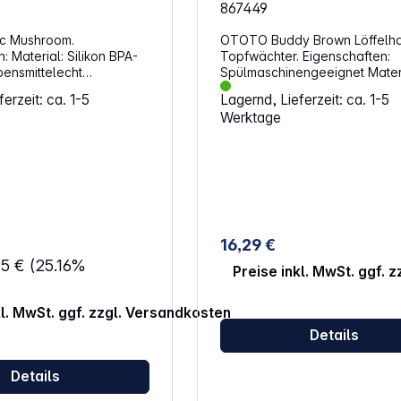
867449
ic Mushroom.
OTOTO Buddy Brown Löffelha
 BPA-
Topfwächter. Eigenschaften:
Spülmaschinengeeignet Material:
messungen:
Silikon Abmessungen: 4,47 x 7,59 x
erzeit: ca. 1-5
Lagernd, Lieferzeit: ca. 1-5
6 cm
3,91 cm
Werktage
16,29 €
95 €
(25.16%
Preise inkl. MwSt. ggf. 
kl. MwSt. ggf. zzgl. Versandkosten
Details
Details