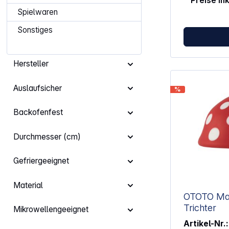
Preise in
Look für meh
Geeignet für
Spielwaren
Gemüse wie 
Spülmaschine
Sonstiges
Reinigung
Hersteller
Auslaufsicher
%
Backofenfest
Durchmesser (cm)
Gefriergeeignet
Material
OTOTO Ma
Trichter
Mikrowellengeeignet
Artikel-Nr.: