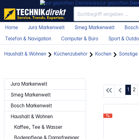
zur geprüften
De
Home
Jura Markenwelt
Smeg Markenwelt
Bosch
Telefon & Navigation
Computer & Büro
Sport & Outdo
Haushalt & Wohnen
Küchenzubehör
Kochen
Sonstige
Jura Markenwelt
Seite
Se
1
2
Smeg Markenwelt
Bosch Markenwelt
%
Haushalt & Wohnen
Kaffee, Tee & Wasser
Bodenpflege & Dampfreiniger