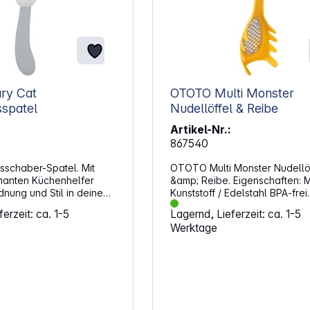
ry Cat
OTOTO Multi Monster
sspatel
Nudellöffel & Reibe
Artikel-Nr.:
867540
sschaber-Spatel. Mit
OTOTO Multi Monster Nudellö
manten Küchenhelfer
&amp; Reibe. Eigenschaften: Material:
dnung und Stil in deine
Kunststoff / Edelstahl BPA-frei
itty Catainers sind nicht
Lebensmittelecht Beständig gegen
erzeit: ca. 1-5
Lagernd, Lieferzeit: ca. 1-5
 sondern auch praktisch –
kochendes Wasser
Werktage
ine Zutaten frisch und
Spülmaschinenfest
 reinigen. Ob für Kaffee,
 Pasta, die luftdichte
sorgt für zuverlässige
. Eigenschaften:
erschluss schützt den
eit BPA-freier