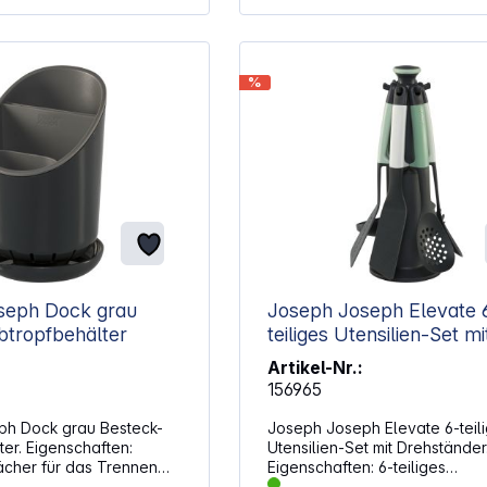
%
seph Dock grau
Joseph Joseph Elevate 
btropfbehälter
teiliges Utensilien-Set mit
Drehständer
Artikel-Nr.:
156965
ph Dock grau Besteck-
Joseph Joseph Elevate 6-teil
er. Eigenschaften:
Utensilien-Set mit Drehständer
ächer für das Trennen
Eigenschaften: 6-teiliges
Küchenhelfer-Set mit drehba