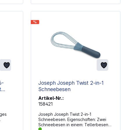
Kochgeschirr Drahtschöpfer: perfekt
zum Auffangen und Abtropfen von
Lebensmitteln aus heißen
Flüssigkeiten Reinigung: Die Utensilien
%
sind spülmaschinenfest, der Haken
sollte mit einem feuchten Tuch
abgewischt werden Abmessungen (H
x B x T): 7,7 x 41,5 x 13,5 cm
6-
Joseph Joseph Twist 2-in-1
Schneebesen
Artikel-Nr.:
158421
iges
Joseph Joseph Twist 2-in-1
.
Schneebesen. Eigenschaften: Zwei
Schneebesen in einem: Tellerbesen
rem
und herkömmlicher Schneebesen