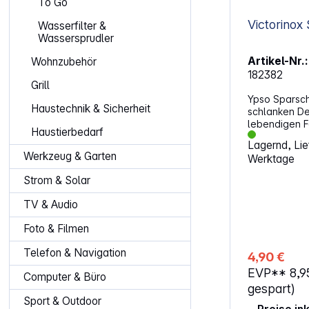
To Go
Wasserfilter &
Wassersprudler
Artikel-Nr.:
Wohnzubehör
182382
Grill
Ypso Sparsch
Haustechnik & Sicherheit
schlanken De
lebendigen F
Haustierbedarf
Sparschäler 
Lagernd, Lief
deine Küche.
Werkzeug & Garten
Werktage
entfernt die 
und Gemüse b
Strom & Solar
sorgt für ein
Hergestellt in
TV & Audio
spülmaschine
lange scharf.
Foto & Filmen
erleichtert d
Sorten wie G
Telefon & Navigation
4,90 €
Eigenschaften: Gezackte Kling
EVP**
8,9
rostfreiem St
Computer & Büro
Schälen Schlankes Design mit
gespart)
angenehmer Haptik F
Sport & Outdoor