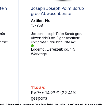
tein
Joseph Joseph Palm Scrub
grau Abwaschbürste
Artikel-Nr.:
157938
rün
Joseph Joseph Palm Scrub grau
Abwaschbürste. Eigenschaften:
Kompakte Schrubbbürste mit
hen
kratzfesten Borsten, ideal für Töpfe,
Lagernd, Lieferzeit: ca. 1-5
Pfannen und Geschirr Integrierter,
Werktage
r
leicht zu befüllender Behälter für
Spülmittel Einfache Dosierung:
ngen
Knopfdruck gibt die richtige Menge
Spülmittel ab Stabiler
Wasser
Aufbewahrungsständer für natürliches
Abtropfen Zerlegbar für mühelose
chen
Reinigung Abmessungen (H x B x
T): 13,5 x 8,8 x 9,5 cm
11,63 €
äche für
EVP**
14,99 €
(22.41%
gespart)