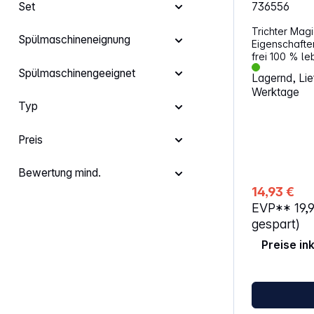
736556
Set
Trichter Mag
Spülmaschineneignung
Eigenschaften: Material: Silikon
frei 100 % lebensmittelecht
Spülmaschinenfest Ab
Spülmaschinengeeignet
Lagernd, Lief
7,9 x 7,9 x 5,
Werktage
Typ
Preis
Bewertung mind.
14,93 €
EVP**
19,
gespart)
Preise in