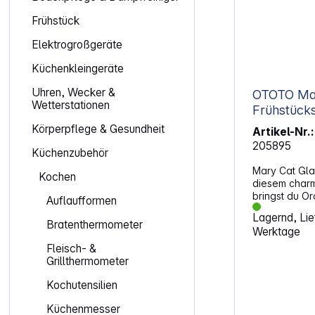
Frühstück
Elektrogroßgeräte
Küchenkleingeräte
Uhren, Wecker &
OTOTO Ma
Wetterstationen
Frühstück
Körperpflege & Gesundheit
Artikel-Nr.:
205895
Küchenzubehör
Mary Cat Gla
Kochen
diesem char
bringst du Or
Auflaufformen
Vorräte. Die K
Lagernd, Lief
nur niedlich,
Bratenthermometer
Werktage
sie halten de
sind leicht zu
Fleisch- &
Gewürze oder
Grillthermometer
Versiegelung 
Aufbewahrung
Kochutensilien
Luftdichter V
Küchenmesser
Inhalt vor Feuchtigk