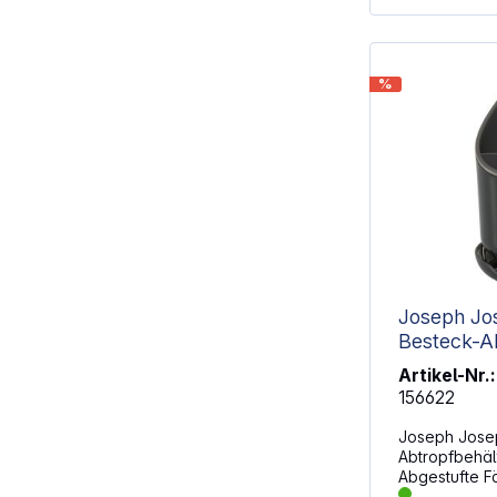
%
Joseph Jo
Besteck-A
Artikel-Nr.:
156622
Joseph Jose
Abtropfbehält
Abgestufte F
von Besteck Separates Fach für