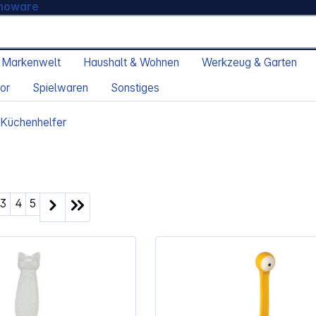
moware
 Markenwelt
Haushalt & Wohnen
Werkzeug & Garten
or
Spielwaren
Sonstiges
 Küchenhelfer
ite
Seite
Seite
Seite
3
4
5