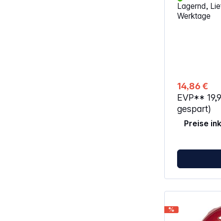
Lagernd, Lief
Messer schüt
Werktage
Integrierter 
Ausgießschnabel Zerle
einfache Rei
Spülmaschinenfest
Abmessungen (
12,7 cm
14,86 €
EVP**
19,
gespart)
Preise in
%