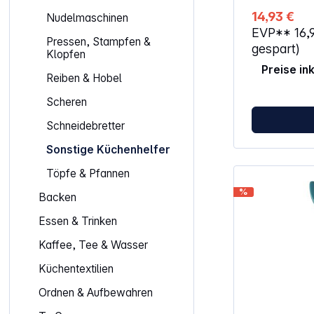
Kunststoff fü
14,93 €
Nudelmaschinen
Spülmaschine
EVP**
16,
Reinigung Hitzebeständig – geeignet
Pressen, Stampfen &
für heiße K
gespart)
Klopfen
Glasschaber e
Preise in
und Abkratze
Reiben & Hobel
Scheren
Schneidebretter
Sonstige Küchenhelfer
Töpfe & Pfannen
%
Backen
Essen & Trinken
Kaffee, Tee & Wasser
Küchentextilien
Ordnen & Aufbewahren