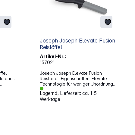
Joseph Joseph Elevate Fusion
Reislöffel
Artikel-Nr.:
157021
ffel
Joseph Joseph Elevate Fusion
Reislöffel. Eigenschaften: Elevate-
Technologie für weniger Unordnung
und mehr Hygiene in der Küche
Lagernd, Lieferzeit: ca. 1-5
Integrierte Ablage verhindert, dass
Werktage
der Löffelkopf die Arbeitsfläche
berührt Breiter, schaufelförmiger
Löffel - perfekt zum sanften
Auflockern und Servieren von Reis
Strukturierte Oberfläche sorgt dafür,
dass nichts am Löffel kleben bleibt
Ideal für Antihaft-Kochgeschirr