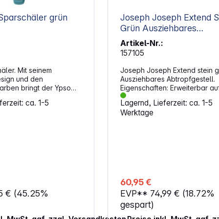
Victorinox Sparschäler grün
Joseph Joseph Extend S
Grün Ausziehbares
Abtropfgestell
Artikel-Nr.:
157105
äler. Mit seinem
Joseph Joseph Extend stein g
sign und den
Ausziehbares Abtropfgestell.
arben bringt der Ypso
Eigenschaften: Erweiterbar auf fast
frischen Schwung in
doppelte Größe für zusätzlic
erzeit: ca. 1-5
Lagernd, Lieferzeit: ca. 1-5
 Die gezackte Klinge
Platzbedarf Integrierter Stopfen fängt
Werktage
oberste Schicht von Obst
Wasser auf und lässt es späte
esonders effizient und
bequem ab Erhöhte Rippen
 sauberes Ergebnis.
verhindern Wasseransammlu
 der Schweiz, ist er
unter Gläsern und Schüsseln,
ngeeignet und bleibt
abgeschrägter Boden leitet 
 Der spezielle Winkel
zum Ausguss Kratzfeste
as Schälen länglicher
Abtropfstutzen, die zur einfa
urken oder Karotten.
Reinigung abnehmbar sind
60,95 €
e aus
Bewegliche Besteck-Abtropffl
5 €
(45.25%
EVP**
74,99 €
(18.72%
ahl für gleichmäßiges
flexiblen Einsatz Abmessungen (H x B
x T): 16,1 x 32 - 52,7 x 36,4 cm
gespart)
arbenfroher