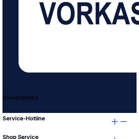
Social Media
gehe zu facebook
gehe zu instagram
Service-Hotline
Shop Service