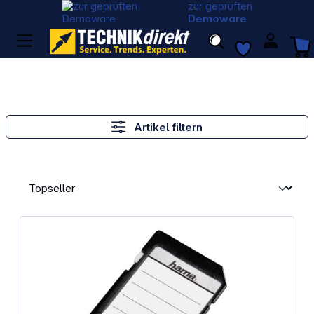
zur geprüften
Demoware
Artikel filtern