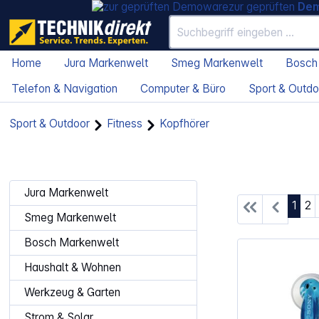
zur geprüften
De
Home
Jura Markenwelt
Smeg Markenwelt
Bosch
Telefon & Navigation
Computer & Büro
Sport & Outdo
Sport & Outdoor
Fitness
Kopfhörer
Jura Markenwelt
Seite
Se
1
2
Smeg Markenwelt
Bosch Markenwelt
Haushalt & Wohnen
Werkzeug & Garten
Strom & Solar