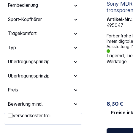
Sony MDR-E 
Fernbedienung
transparen
Artikel-Nr.:
Sport-Kopfhörer
495047
Tragekomfort
Farbenfrohe 
Ihrem digital
Ausstattung: Neodym-Magnet - 13,5-
Typ
mm-Treiberein
Lagernd, Lief
Bassklänge Passend zu einem Musik-
Werktage
Übertragungsprinzip
Player - Ver
Kopfhörer zu
WALKMAN®, i
Übertragungsprinzip
Farbauswahl
passend zum 
einfach in der 
Preis
(1,2 m) - Stab
Kabel Ohrhörer mitgeliefert - Mit 2
8,30 €
Bewertung mind.
Paar Ohrhörer
Preise in
Filter hinzufügen: Versandkostenfrei
Versandkostenfrei