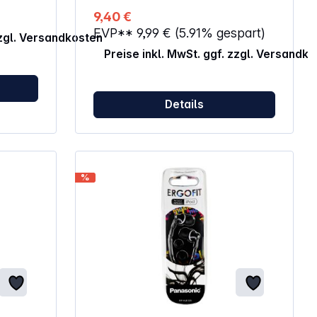
fang
9,40 €
EVP**
9,99 €
(5.91% gespart)
- 5 Watt
zzgl. Versandkosten
Preise inkl. MwSt. ggf. zzgl. Versandk
Details
%