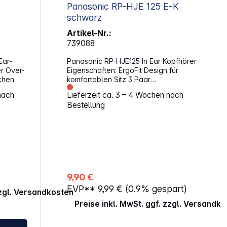
Panasonic RP-HJE 125 E-K
schwarz
Artikel-Nr.:
739088
Ear-
Panasonic RP-HJE125 In Ear Kopfhörer
er Over-
Eigenschaften: ErgoFit Design für
ichen
komfortablen Sitz 3 Paar
nd
auswechselbare Passstücke (S/M/L)
nach
Lieferzeit ca. 3 – 4 Wochen nach
e mit
Frequenzgang 10 Hz - 24 kHz 10,7 mm
Bestellung
Treibereinheit
ische
acht.
ignet
ere
chladen.
9,90 €
e
EVP**
9,99 €
(0.9% gespart)
on 10
zzgl. Versandkosten
 hohe
Preise inkl. MwSt. ggf. zzgl. Versandk
ch der
iedene