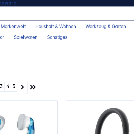
moware
 Markenwelt
Haushalt & Wohnen
Werkzeug & Garten
or
Spielwaren
Sonstiges
ite
Seite
Seite
Seite
3
4
5