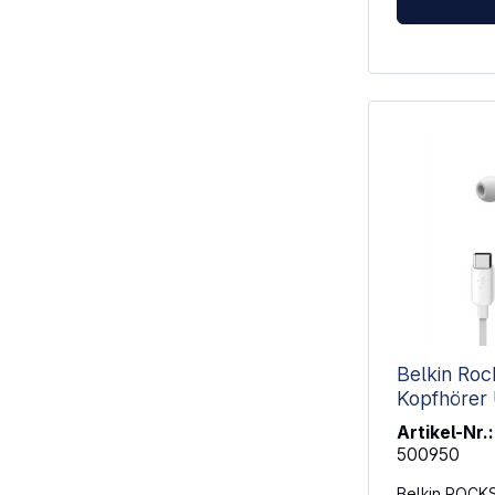
Belkin Roc
Kopfhörer USB-C Connector
ws. G3H0
Artikel-Nr.:
500950
Belkin ROCKS