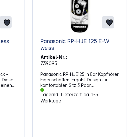
less
Panasonic RP-HJE 125 E-W
weiss
Artikel-Nr.:
739095
ck -
Panasonic RP-HJE125 In Ear Kopfhörer
. Diese
Eigenschaften: ErgoFit Design für
 einen
komfortablen Sitz 3 Paar
ve Noise
auswechselbare Passstücke (S/M/L)
Lagernd, Lieferzeit: ca. 1-5
n
Frequenzgang 10 Hz - 24 kHz 10,7 mm
Werktage
er auf
Treibereinheit
che
haften: