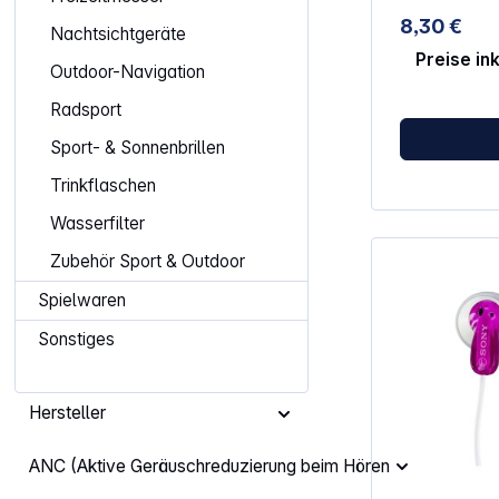
Kabel Ohrhörer mitgeliefert - Mit 2
8,30 €
Paar Ohrhörer
Nachtsichtgeräte
Preise in
Outdoor-Navigation
Radsport
Sport- & Sonnenbrillen
Trinkflaschen
Wasserfilter
Zubehör Sport & Outdoor
Spielwaren
Sonstiges
Hersteller
ANC (Aktive Geräuschreduzierung beim Hören