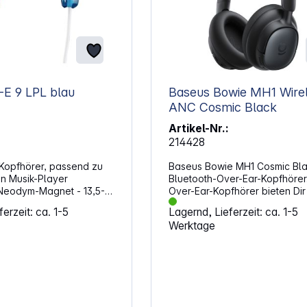
Sony MDR-E 9 LPL blau
Baseus Bowie MH1 Wire
ANC Cosmic Black
Artikel-Nr.:
214428
Kopfhörer, passend zu
Baseus Bowie MH1 Cosmic Bla
en Musik-Player
Bluetooth-Over-Ear-Kopfhörer
Over-Ear-Kopfhörer bieten Dir
heit für kraftvolle
detailreichen Klang. Das Acti
erzeit: ca. 1-5
Lagernd, Lieferzeit: ca. 1-5
Cancelling reduziert Störunge
Werktage
wenden Sie Ihre
deutlich, sodass Du Dich bess
sammen mit einem
Musik, Podcasts oder Gesprä
Pod oder mp3-Player
konzentrieren kannst. Eigensc
 - Große Farbauswahl
Mit ANC Vollständig aufgeladen nach
Musik-Player oder
2 Stunden Frequenzbereich: 20 Hz bis
Lieblingsfarbe Kabel
40 kHz Aufladen über USB-C
iles und leichtes 1,2-m-
Übertragung per Bluetooth Hinweis: