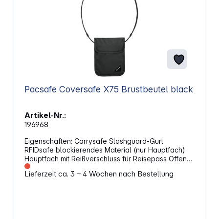
Pacsafe Coversafe X75 Brustbeutel black
Artikel-Nr.:
196968
Eigenschaften: Carrysafe Slashguard-Gurt
RFIDsafe blockierendes Material (nur Hauptfach)
Hauptfach mit Reißverschluss für Reisepass Offenes
Fach Velcro Verschlussklappe Atmungsaktives Soft-
Lieferzeit ca. 3 – 4 Wochen nach Bestellung
Touch Material auf der Rückseite Verstellbar
Materialien: (Außen) 75D Polyester sqaure dobby,
PU1000mm (Futter) 200D Polyester, PU1000mm
Versteckt unter der Kleidung Outdoor-Tasche Maße
(L x B): 17,5 x 13,5 cm Gurtlänge (Fallhöhe): 29–62 cm