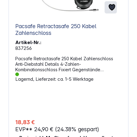
Pacsafe Retractasafe 250 Kabel
Zahlenschloss
Artikel-Nr.:
837256
Pacsafe Retractasafe 250 Kabel Zahlenschloss
Anti-Diebstahl Details 4-Zahlen-
Kombinationsschloss Fixiert Gegenstände
zusammen und/oder an einen sicheren festen
Lagernd, Lieferzeit: ca. 1-5 Werktage
Gegenstand Kabel-Durchmesser: 2,4 mm Minimale
Kabellänge: 24 cm Maximale Kabellänge: 90 cm
Abmessungen (HxBxT): 9,5 x 6 x 2 cm
18,83 €
EVP**
24,90 €
(24.38% gespart)