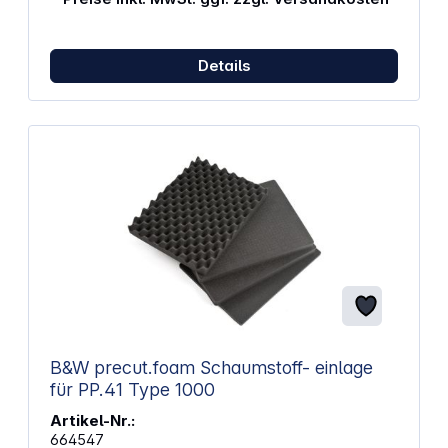
drei Reißverschlusstaschen, ideal für Schmuck und
Kleinteile. Dank eines Hakens lässt sich die Tasche
platzsparend an Türen oder Heizkörpern
aufhängen. Der abnehmbare Spiegel mit
Details
Klettverschluss macht sie besonders nützlich
unterwegs. Funktionalität und kompaktes Design in
einem! Schwarz – zeitlos, vielseitig und immer im
Trend. Diese Farbe ergänzt jeden Look mühelos,
sei es für den Alltag oder einen eleganten
Abendauftritt. Schwarz bleibt stets dezent, dabei
aber unnachahmlich stilvoll. Eine Wahl, die Klasse
und Rafinesse verbindet und nie aus der Mode
kommt. Ein echtes Must-have!
B&W precut.foam Schaumstoff- einlage
für PP.41 Type 1000
Artikel-Nr.:
664547