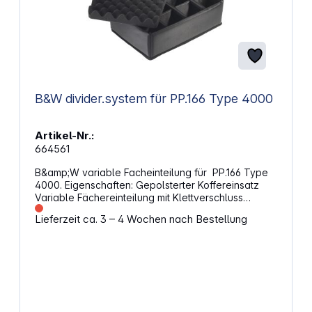
B&W divider.system für PP.166 Type 4000
Artikel-Nr.:
664561
B&amp;W variable Facheinteilung für PP.166 Type
4000. Eigenschaften: Gepolsterter Koffereinsatz
Variable Fächereinteilung mit Klettverschluss
Noppenschaum für den Deckel und Flausch im
Lieferzeit ca. 3 – 4 Wochen nach Bestellung
Boden Individuelle Koffereinteilung für einen
universellen Einsatzbereich Herausnehmbar