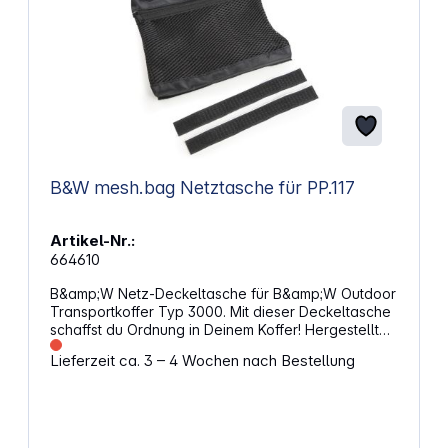
B&W mesh.bag Netztasche für PP.117
Artikel-Nr.:
664610
B&amp;W Netz-Deckeltasche für B&amp;W Outdoor
Transportkoffer Typ 3000. Mit dieser Deckeltasche
schaffst du Ordnung in Deinem Koffer! Hergestellt
aus Netzmaterial bietet diese Deckeltasche die
Lieferzeit ca. 3 – 4 Wochen nach Bestellung
Möglichkeit zur Aufbewahrung von Kleinteilen wie
Speicherkarten, Kabel etc. Das Fach ist mit einem
Reißverschluss verschließbar, sodass auch nichts
herausfallen kann. Die Deckeltasche wird durch
Anschrauben im Kofferdeckel befestigt. Die