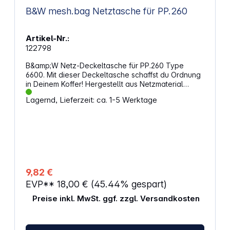
B&W mesh.bag Netztasche für PP.260
Artikel-Nr.:
122798
B&amp;W Netz-Deckeltasche für PP.260 Type
6600. Mit dieser Deckeltasche schaffst du Ordnung
in Deinem Koffer! Hergestellt aus Netzmaterial
bietet diese Deckeltasche die Möglichkeit zur
Lagernd, Lieferzeit: ca. 1-5 Werktage
Aufbewahrung von Kleinteilen wie Speicherkarten,
Kabeln, Stiften und vielem mehr. Zudem verstaust
du hier ein Memo Book bis DIN-A5. Die Fächer
sind mit einem Reißverschluss verschließbar, sodass
auch nichts herausfallen kann. Eigenschaften:
Kompatibel mit B&amp;W Outdoor Koffer Typ 6600
Die Deckeltasche wird durch Anschrauben im
Kofferdeckel befestigt Die Schrauben sind im
9,82 €
Lieferumfang enthalten
EVP**
18,00 €
(45.44% gespart)
Preise inkl. MwSt. ggf. zzgl. Versandkosten