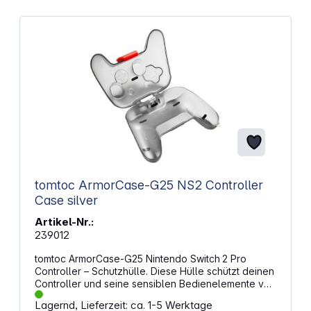
kombinieren. Auffällig, elegant und immer im Trend –
ein Design, das auffällt und begeistert.
tomtoc ArmorCase-G25 NS2 Controller
Case silver
Artikel-Nr.:
239012
tomtoc ArmorCase‑G25 Nintendo Switch 2 Pro
Controller – Schutzhülle. Diese Hülle schützt deinen
Controller und seine sensiblen Bedienelemente vor
Schäden. Die kompakte Form erleichtert das
Lagernd, Lieferzeit: ca. 1-5 Werktage
Verstauen im Rucksack und erhält gleichzeitig die