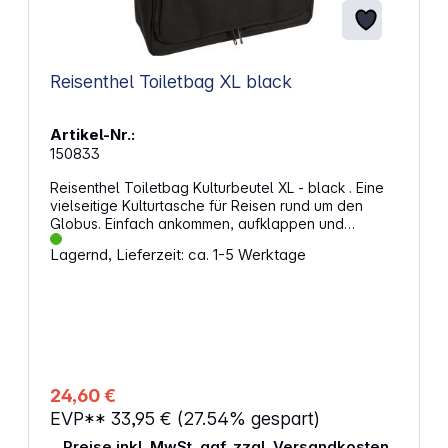
Reisenthel Toiletbag XL black
Artikel-Nr.:
150833
Reisenthel Toiletbag Kulturbeutel XL - black . Eine
vielseitige Kulturtasche für Reisen rund um den
Globus. Einfach ankommen, aufklappen und
aufhängen – die Toiletbag XL von Reisenthel
Lagernd, Lieferzeit: ca. 1-5 Werktage
überzeugt durch ihr großzügiges Design und ihre
praktische Handhabung. Sie fügt sich mühelos in
jede Umgebung ein und ist ein unverzichtbarer
Begleiter für deine Pflege- und Beautyutensilien.
Diese Kosmetiktasche ist ein praktischer Begleiter
auf Reisen und hilft, Pflegeprodukte und Make-up
übersichtlich zu verstauen. Das geräumige
Hauptfach aus Netzmaterial mit vier zusätzlichen
24,60 €
Fächern bietet Platz für Cremes und Shampoos. Ein
EVP**
33,95 €
(27.54% gespart)
separates Netzfach vorne mit Reißverschluss hält
kleine Utensilien griffbereit. Im Deckel befinden sich
Preise inkl. MwSt. ggf. zzgl. Versandkosten