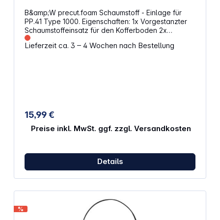
B&amp;W precut.foam Schaumstoff - Einlage für
PP.41 Type 1000. Eigenschaften: 1x Vorgestanzter
Schaumstoffeinsatz für den Kofferboden 2x
individuell anpassbar Würfelschaum 1x
Lieferzeit ca. 3 – 4 Wochen nach Bestellung
Noppenschaum für den Deckel Schützt dein
Equipment und Zubehör Herausnehmbar Farbe:
Schwarz Passend für B&amp;W Outdoor case Type
1000
15,99 €
Preise inkl. MwSt. ggf. zzgl. Versandkosten
Details
%