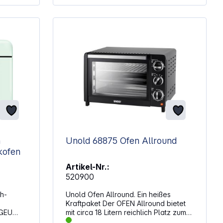
kombiniert nutzbar Temperatur
einstellbar von 100–230 °C Timer bis
zu 120 Minuten – mit Signalton am
Ende Farbe: schwarz
n
Unold 68875 Ofen Allround
kofen
Artikel-Nr.:
520900
h-
Unold Ofen Allround. Ein heißes
Kraftpaket Der OFEN Allround bietet
PGEU
mit circa 18 Litern reichlich Platz zum
r Jahre
Backen und Gratinieren! Für ein