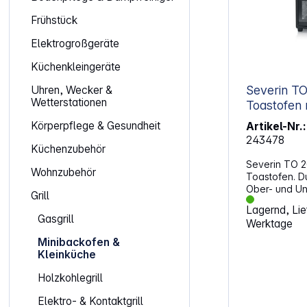
Frühstück
Elektrogroßgeräte
Küchenkleingeräte
Severin TO 2079
Uhren, Wecker &
Wetterstationen
Toastofen
Körperpflege & Gesundheit
Artikel-Nr.:
243478
Küchenzubehör
Severin TO 2
Wohnzubehör
Toastofen. D
Ober- und Unt
Grill
Zubehör lass
Lagernd, Lief
Snacks als a
Gasgrill
Werktage
Mahlzeiten u
20‑Liter‑Kapa
Minibackofen &
kleinere Küc
Kleinküche
ausreichend P
Anwendungen
Holzkohlegrill
backenDer h
Pizzastein m
Elektro- & Kontaktgrill