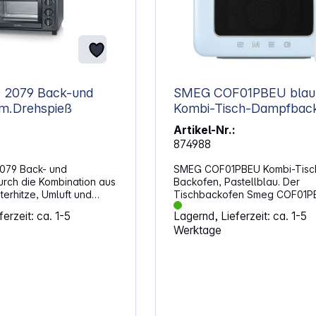
 Back-und
SMEG COF01PBEU blau
 m.Drehspieß
Kombi-Tisch-Dampfbac
Artikel-Nr.:
874988
079 Back- und
SMEG COF01PBEU Kombi-Tisc
urch die Kombination aus
Backofen, Pastellblau. Der
erhitze, Umluft und
Tischbackofen Smeg COF01P
en sich sowohl kleine
verbindet die Ästhetik der 50e
erzeit: ca. 1-5
Lagernd, Lieferzeit: ca. 1-5
uch komplette
mit innovativer Technologie un
Werktage
msetzen. Die
nicht nur ein elegantes Gerät 
zität passt gut in
großem Fassungsvermögen u
hen und bietet dennoch
zahlreichen Garfunktionen und 
latz für vielseitige
sondern auch ein Küchengerät
. Flexibel kochen und
Retro-Design, das Ihrer Küche
itzebeständige
gewisse Etwas verleiht.
it 29 cm Durchmesser
Eigenschaften: Kombi-Tisch-Backofen