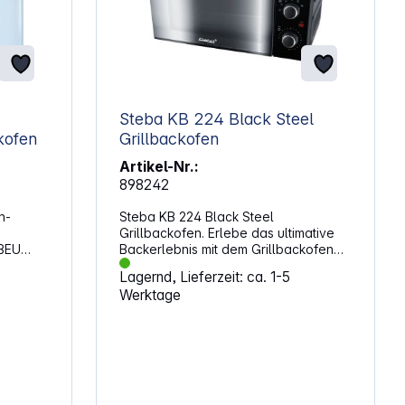
Steba KB 224 Black Steel
kofen
Grillbackofen
Artikel-Nr.:
898242
h-
Steba KB 224 Black Steel
Grillbackofen. Erlebe das ultimative
BEU
Backerlebnis mit dem Grillbackofen
r Jahre
KB 224 Black Steel. Dieser praktische
Lagernd, Lieferzeit: ca. 1-5
d ist
Grillbackofen mit verspiegelter
Werktage
mit
Doppel-Glastür vereint stilvolles
nd
Design mit moderner Technik, um
Air-Fry,
deine Küche in ein wahres Gourmet-
 mit
Paradies zu verwandeln. Der
 das
großzügige Innenraum von ca. 24
Litern bietet genügend Platz für
größere Mahlzeiten und kreative