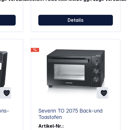
Details
schbar
%
 Grill,
0%),
Severin TO 2075 Back-und
ng +
Toastofen
 Grill
Artikel-Nr.: