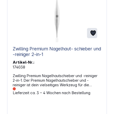
Zwilling Premium Nagelhaut- schieber und
-reiniger 2-in-1
Artikel-Nr.:
174038
Zwilling Premium Nagelhautschieber und -reiniger
2-in-1. Der Premium Nagelhautschieber und -
reiniger ist dein vielseitiges Werkzeug für die
professionelle Pflege der Nagelränder und des
Lieferzeit ca. 3 – 4 Wochen nach Bestellung
Nagelbetts. Mit zwei unterschiedlichen Spitzen –
einem spitzen Nagelreiniger und einem
abgerundeten Nagelhautschieber – kannst du
deine Nägel präzise und schonend reinigen und
pflegen. Das ergonomische Design aus rostfreiem,