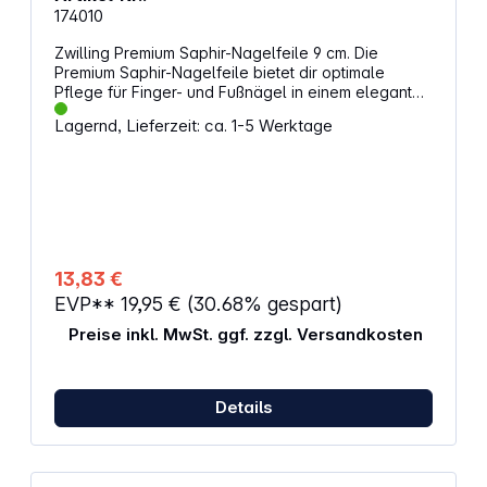
174010
Zwilling Premium Saphir-Nagelfeile 9 cm. Die
Premium Saphir-Nagelfeile bietet dir optimale
Pflege für Finger- und Fußnägel in einem eleganten
Design. Mit zwei Feilenflächen – grob zum Kürzen
Lagernd, Lieferzeit: ca. 1-5 Werktage
und fein zum Glätten – und einer praktischen Spitze
zur Nagelreinigung hast du alles, was du brauchst.
Der ergonomische Griff aus rostfreiem, matt
satiniertem Edelstahl sorgt für angenehme
Handhabung und lange Haltbarkeit. Erhältlich in
zwei Größen, passt sie perfekt zu dir.
Eigenschaften: Feilenblatt mit hochwertiger
Saphirbeschichtung Grob- und feinkörnige
13,83 €
Feilenflächen für vielseitige Pflege Praktische
EVP**
19,95 €
(30.68% gespart)
Spitze zur gründlichen Nagelreinigung
Ergonomischer Griff aus rostfreiem, matt satiniertem
Preise inkl. MwSt. ggf. zzgl. Versandkosten
Edelstahl Hypoallergen und hautfreundlich
Details