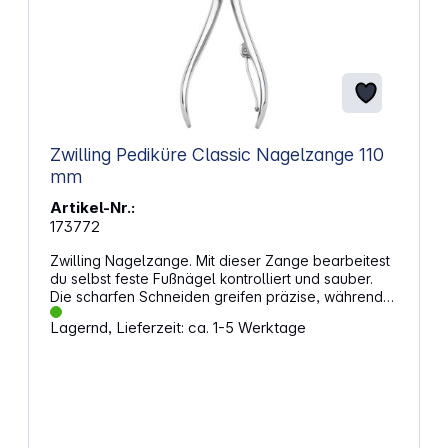
Zwilling Pediküre Classic Nagelzange 110
mm
Artikel-Nr.:
173772
Zwilling Nagelzange. Mit dieser Zange bearbeitest
du selbst feste Fußnägel kontrolliert und sauber.
Die scharfen Schneiden greifen präzise, während
das ergonomische Design dir sicheren Halt gibt. Für
Lagernd, Lieferzeit: ca. 1-5 Werktage
gepflegte Nägel und angenehmes Laufgefühl –
auch bei anspruchsvoller Pediküre. Eigenschaften:
Schneide greift auch bei festen Nägeln zuverlässig
Besonders scharfe Klingen für kontrolliertes
Schneiden Geeignet für die Fußpflege nach dem
Einweichen der Nägel Bearbeitet auch
eingewachsene Nägel an den Seiten Polierter