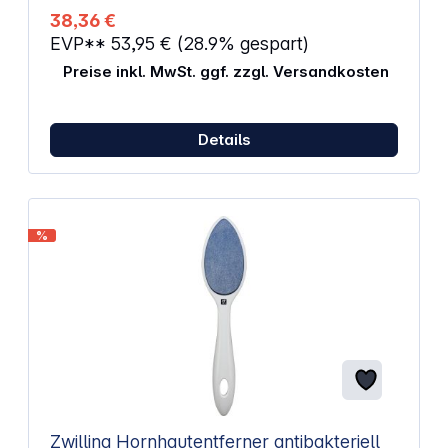
Edelstahl mit glatter Oberfläche Material ist
38,36 €
hypoallergen und rostfrei
EVP**
53,95 €
(28.9% gespart)
Preise inkl. MwSt. ggf. zzgl. Versandkosten
Details
%
Zwilling Hornhautentferner antibakteriell