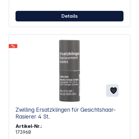
Nutzung Ergonomisches Design für angenehme
Handhabung Inklusive Bürstchen zum Kämmen und
Stylen der Augenbrauen
Details
%
Zwilling Ersatzklingen für Gesichtshaar-
Rasierer 4 St.
Artikel-Nr.:
173968