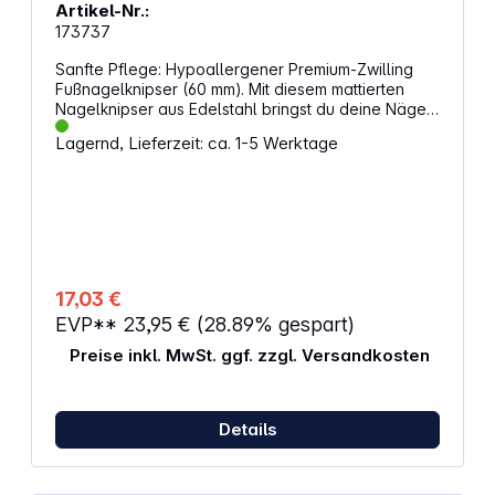
Artikel-Nr.:
173737
Sanfte Pflege: Hypoallergener Premium-Zwilling
Fußnagelknipser (60 mm). Mit diesem mattierten
Nagelknipser aus Edelstahl bringst du deine Nägel
schnell und sauber in Form. Die leicht gebogene
Lagernd, Lieferzeit: ca. 1-5 Werktage
Schneide sorgt für einen kontrollierten Schnitt,
während die stabile Konstruktion eine kraftvolle
Anwendung ermöglicht. Die ergonomische Form
liegt angenehm in der Hand und unterstützt dich bei
der Pflege von Finger- und Fußnägeln. Durch die
hypoallergenen Eigenschaften eignet sich das
Produkt auch für empfindliche Hauttypen.
Eigenschaften: Leicht gebogene Schneide für
17,03 €
kontrolliertes Kürzen der Nägel Besonders scharfe
EVP**
23,95 €
(28.89% gespart)
Schneide für saubere Ergebnisse Harte
Schneidflächen für lange Nutzungsdauer Aus
Preise inkl. MwSt. ggf. zzgl. Versandkosten
rostfreiem Edelstahl mit matter Oberfläche
Details