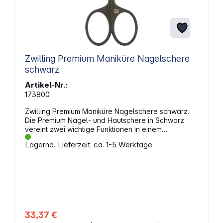
Zwilling Premium Maniküre Nagelschere
schwarz
Artikel-Nr.:
173800
Zwilling Premium Maniküre Nagelschere schwarz.
Die Premium Nagel- und Hautschere in Schwarz
vereint zwei wichtige Funktionen in einem
praktischen Tool. Mit ihren scharfen, leicht
Lagernd, Lieferzeit: ca. 1-5 Werktage
gebogenen Klingen und der feinen, zusätzlich
angeschliffenen Spitze schneidest du deine Nägel
sauber und bearbeitest die Nagelhaut präzise –
auch in den kleinsten Ecken des Nagelbetts.
Gefertigt aus rostfreiem Edelstahl und veredelt mit
einer mattschwarzen PVD-Beschichtung ist die
Schere besonders kratzfest und langlebig. Das
ergonomische Design sorgt für optimale
33,37 €
Handhabung und maximalen Komfort.