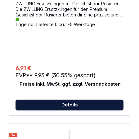
ZWILLING Ersatzklingen für Gesichtshaar-Rasierer.
Die ZWILLING Ersatzklingen für den Premium
Gesichtshaar-Rasierer bieten dir eine präzise und
sichere Rasur. Mit vier rostfreien Edelstahlklingen,
Lagernd, Lieferzeit: ca. 1-5 Werktage
die langlebig und hygienisch sind, kannst du sicher
sein, dass du immer eine scharfe Klinge zur Hand
hast. Eigenschaften: Ersatzklingen für den ZWILLING
Beauty Premium Gesichtshaar-Rasierer Präzise und
sichere Klingen Mit Führungsrille zum einfachen
Wechseln der Klingen 4 Ersatzklingen Rostfreier
Edelstahl: Langlebig und hygienisch
6,91 €
EVP**
9,95 €
(30.55% gespart)
Preise inkl. MwSt. ggf. zzgl. Versandkosten
Details
%