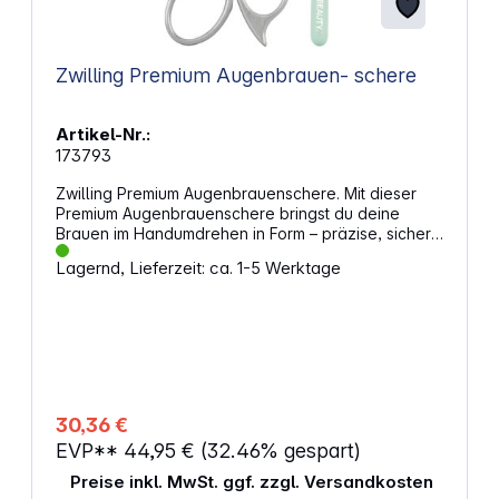
Zwilling Premium Augenbrauen- schere
Artikel-Nr.:
173793
Zwilling Premium Augenbrauenschere. Mit dieser
Premium Augenbrauenschere bringst du deine
Brauen im Handumdrehen in Form – präzise, sicher
und komfortabel. Die hauchdünnen, abgewinkelten
Lagernd, Lieferzeit: ca. 1-5 Werktage
Klingen ermöglichen dir exaktes Schneiden, selbst
in der Nähe des Auges. Gefertigt aus matt
satiniertem, rostfreiem Edelstahl ist sie besonders
langlebig und hautfreundlich. Für noch mehr
Kontrolle sorgt das beiliegende Bürstchen – für
perfekt definierte Augenbrauen, wann immer du
willst. Eigenschaften: Abgewinkelte, hauchdünne
Schneide für maximale Präzision Ideal zum Formen
30,36 €
und Kürzen der Augenbrauen Verlängertes
EVP**
44,95 €
(32.46% gespart)
Scherenauge für sicheres Arbeiten nahe am Auge
Hochwertiger, rostfreier und hypoallergener
Preise inkl. MwSt. ggf. zzgl. Versandkosten
Edelstahl Matt satinierte Oberfläche für langlebige