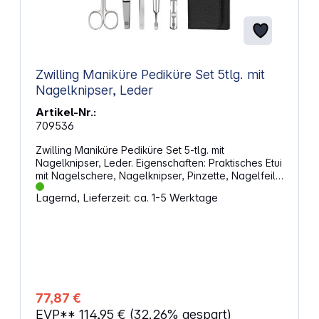
Zwilling Maniküre Pediküre Set 5tlg. mit
Nagelknipser, Leder
Artikel-Nr.:
709536
Zwilling Maniküre Pediküre Set 5-tlg. mit
Nagelknipser, Leder. Eigenschaften: Praktisches Etui
mit Nagelschere, Nagelknipser, Pinzette, Nagelfeile
und Maniküre-Instrument Anzahl Teile: 5 Farbe:
Lagernd, Lieferzeit: ca. 1-5 Werktage
schwarz Material außen: Rindsleder Material Teile:
Edelstahl
77,87 €
EVP**
114,95 €
(32.26% gespart)