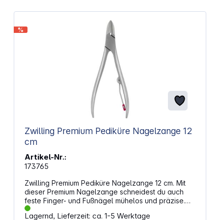
%
Zwilling Premium Pediküre Nagelzange 12
cm
Artikel-Nr.:
173765
Zwilling Premium Pediküre Nagelzange 12 cm. Mit
dieser Premium Nagelzange schneidest du auch
feste Finger- und Fußnägel mühelos und präzise.
Die besonders scharfen Schneiden sorgen für
Lagernd, Lieferzeit: ca. 1-5 Werktage
saubere Ergebnisse, während das ergonomische