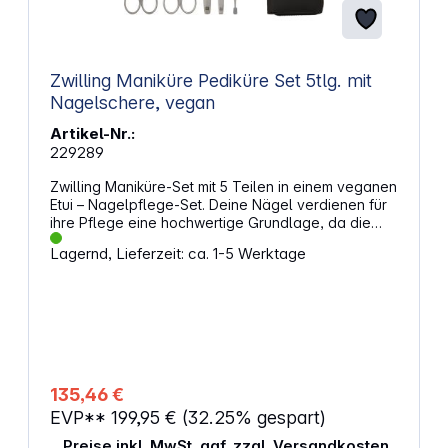
Zwilling Maniküre Pediküre Set 5tlg. mit
Nagelschere, vegan
Artikel-Nr.:
229289
Zwilling Maniküre-Set mit 5 Teilen in einem veganen
Etui – Nagelpflege-Set. Deine Nägel verdienen für
ihre Pflege eine hochwertige Grundlage, da die
Instrumente auf exakte Feinarbeiten ausgelegt sind.
Lagernd, Lieferzeit: ca. 1-5 Werktage
Das Etui besteht aus einem Material auf Apfelbasis
und ist perfekt für alle, die tierfreie Produkte
bevorzugen. Durch die strukturierte Aufteilung
greifst du während deiner Pflege zügig auf jedes
Teil zu. Eigenschaften: 5-teiliges Set, hilfreich für
sorgfältige Pflegeroutinen Etui aus einem Material
auf Apfelbasis, nützlich für Käufer, die tierfreie
Alternativen bevorzugen Nagelschere, Nagelfeile,
135,46 €
Hautschere, Nagelhautschieber mit Reiniger und
EVP**
199,95 €
(32.25% gespart)
schräge Pinzette
Preise inkl. MwSt. ggf. zzgl. Versandkosten