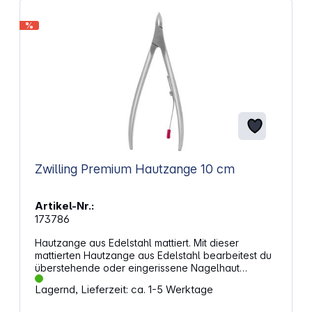
%
Zwilling Premium Hautzange 10 cm
Artikel-Nr.:
173786
Hautzange aus Edelstahl mattiert. Mit dieser
mattierten Hautzange aus Edelstahl bearbeitest du
überstehende oder eingerissene Nagelhaut
besonders kontrolliert. Die feine Schneide hilft dir
Lagernd, Lieferzeit: ca. 1-5 Werktage
dabei, die Nagelhaut nach dem Einweichen und
Zurückschieben sauber zu entfernen – ohne Druck