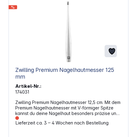
%
Zwilling Premium Nagelhautmesser 125
mm
Artikel-Nr.:
174031
Zwilling Premium Nagelhautmesser 12,5 cm. Mit dem
Premium Nagelhautmesser mit V-förmiger Spitze
kannst du deine Nagelhaut besonders präzise und
sauber schneiden. Die extra scharfen Klingen
Lieferzeit ca. 3 – 4 Wochen nach Bestellung
sorgen für professionelle Ergebnisse, während das
ergonomische Design aus rostfreiem, matt
satiniertem Edelstahl für hohen Komfort und