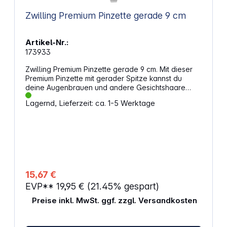
Zwilling Premium Pinzette gerade 9 cm
Artikel-Nr.:
173933
Zwilling Premium Pinzette gerade 9 cm. Mit dieser
Premium Pinzette mit gerader Spitze kannst du
deine Augenbrauen und andere Gesichtshaare
besonders sanft und präzise entfernen. Die große
Lagernd, Lieferzeit: ca. 1-5 Werktage
Zupffläche und die angerauten Spitzen sorgen für
sicheren Halt und eine hautschonende Anwendung.
Das ergonomische Design aus rostfreiem, matt
satiniertem Edelstahl bietet dir dabei Komfort und
eine lange Lebensdauer. Eigenschaften: Gerade
Spitze für präzises und sanftes Zupfen
Handgeschliffene, angeraute Spitzen für festen
Griff Ergonomische Form für bequeme Handhabung
15,67 €
Hergestellt aus rostfreiem, matt satiniertem
EVP**
19,95 €
(21.45% gespart)
Edelstahl Hypoallergen und hautfreundlich
Preise inkl. MwSt. ggf. zzgl. Versandkosten