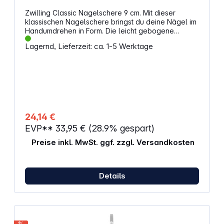
Zwilling Classic Nagelschere 9 cm. Mit dieser
klassischen Nagelschere bringst du deine Nägel im
Handumdrehen in Form. Die leicht gebogene
Schneide sorgt für präzises Kürzen und angenehme
Lagernd, Lieferzeit: ca. 1-5 Werktage
Handhabung. Dank der hochwertigen Verarbeitung
aus rostfreiem, poliertem Edelstahl bleibt die
Schere dauerhaft scharf und liegt dabei gut in der
Hand. Ideal für alle, die auf Qualität und
Langlebigkeit bei ihrer Maniküre setzen.
Eigenschaften: Leicht gebogene Schneide für
exakte Nagelpflege Hohe Schärfe für saubere und
mühelose Schnitte Robust und langlebig durch
24,14 €
präzise Verarbeitung Ergonomisches Design für
EVP**
33,95 €
(28.9% gespart)
einfache Handhabung Gefertigt aus rostfreiem,
poliertem Edelstahl Korrosionsbeständig und
Preise inkl. MwSt. ggf. zzgl. Versandkosten
pflegeleicht Hypoallergen und hautfreundlich
Details
%