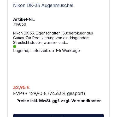
Nikon DK-33 Augenmuschel
Artikel-Nr.:
714030
Nikon DK-33. Eigenschaften: Sucherokular aus
Gummi Zur Reduzierung von eindringendem
Streulicht staub-, wasser- und
schmutzabweisende Fluorvergütung Kompatibel
Lagernd, Lieferzeit: ca. 1-5 Werktage
mit Nikon Z 9
32,95 €
EVP**
129,90 €
(74.63% gespart)
Preise inkl. MwSt. ggf. zzgl. Versandkosten