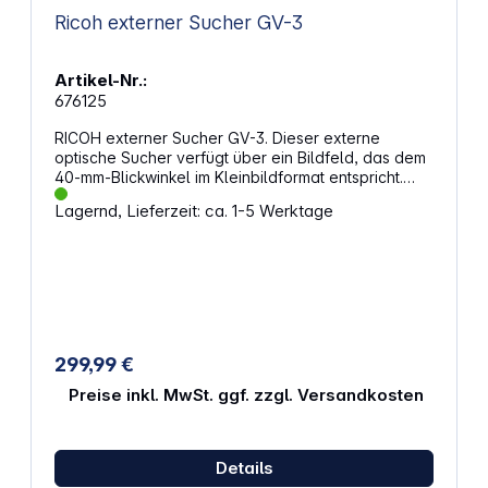
Ricoh externer Sucher GV-3
Artikel-Nr.:
676125
RICOH externer Sucher GV-3. Dieser externe
optische Sucher verfügt über ein Bildfeld, das dem
40-mm-Blickwinkel im Kleinbildformat entspricht.
Dabei deckt er 85% des Sucherfeldes ab. Eine
Lagernd, Lieferzeit: ca. 1-5 Werktage
Markierung für das Seitenverhältnis 1:1 ist
vorhanden. Eigenschaften: Externer optischer
Sucher Blickwinkel von 40 mm Deckt 85% des
Sucherfeldes ab Mit Markierung für das
Seitenverhältnis 1:1 Wird am Blitzschuh befestigt
Kompatibel mit RICOH GR IIIx
299,99 €
Preise inkl. MwSt. ggf. zzgl. Versandkosten
Details