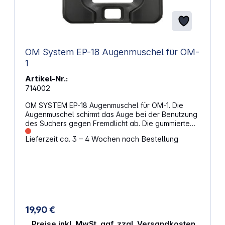
OM System EP-18 Augenmuschel für OM-
1
Artikel-Nr.:
714002
OM SYSTEM EP-18 Augenmuschel für OM-1. Die
Augenmuschel schirmt das Auge bei der Benutzung
des Suchers gegen Fremdlicht ab. Die gummierte
Oberfläche ist sanft zur Haut, sodass diese weniger
Lieferzeit ca. 3 – 4 Wochen nach Bestellung
beansprucht wird. Eigenschaften: Abnehmbare
Augenmuschel Klare Sicht Gummierte
Augenmuschel für den Sucher Originalersatzteil für
OM SYSTEM OM-1
19,90 €
Preise inkl. MwSt. ggf. zzgl. Versandkosten