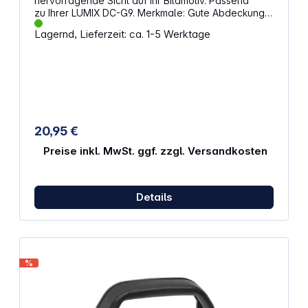
hervorragende Sicht auf Ihr Bildmotiv. Passend
zu Ihrer LUMIX DC-G9. Merkmale: Gute Abdeckung
vor Außenlicht Weiche Gummierung besonders
Lagernd, Lieferzeit: ca. 1-5 Werktage
geeignet für Brillenträger Gute Anpassung an die
Gesichtsform
20,95 €
Preise inkl. MwSt. ggf. zzgl. Versandkosten
Details
%