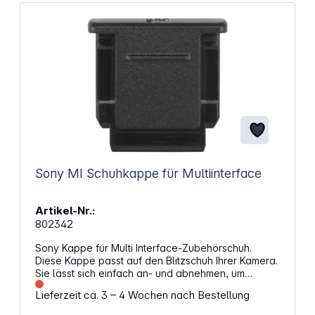
Sony MI Schuhkappe für Multiinterface
Artikel-Nr.:
802342
Sony Kappe für Multi Interface-Zubehörschuh.
Diese Kappe passt auf den Blitzschuh Ihrer Kamera.
Sie lässt sich einfach an- und abnehmen, um
Blitzgeräte und Mikrofone schnell anzubringen. Die
Lieferzeit ca. 3 – 4 Wochen nach Bestellung
Kappe schützt den Anschluss vor Schmutz und
Staub. Sie ist schlank, leicht und kann problemlos in