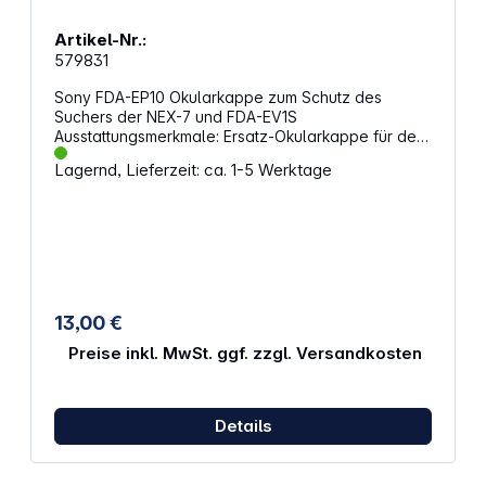
Artikel-Nr.:
579831
Sony FDA-EP10 Okularkappe zum Schutz des
Suchers der NEX-7 und FDA-EV1S
Ausstattungsmerkmale: Ersatz-Okularkappe für den
elektronischen Sucher Mehr Durchblick -
Lagernd, Lieferzeit: ca. 1-5 Werktage
insbesondere für Brillenträger - beim Sehen durch
den Sucher Kompatibel mit NEX-7 Kamera
Außerdem kompatibel mit optionalem
elektronischen Sucher FDA-EV1S für NEX-5N
Abmessungen (B x H x T): 36,8 x 23,7 x 10,5 mm
Gewicht: 2 g
13,00 €
Preise inkl. MwSt. ggf. zzgl. Versandkosten
Details