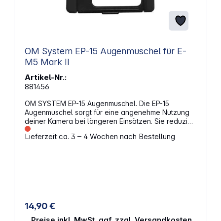
OM System EP-15 Augenmuschel für E-
M5 Mark II
Artikel-Nr.:
881456
OM SYSTEM EP-15 Augenmuschel. Die EP-15
Augenmuschel sorgt für eine angenehme Nutzung
deiner Kamera bei längeren Einsätzen. Sie reduziert
störendes Streulicht und unterstützt eine klare Sicht
Lieferzeit ca. 3 – 4 Wochen nach Bestellung
auf den Sucher. Das Material ist weich und passt
sich gut an, sodass du dich auf deine Aufnahme
konzentrieren kannst. Eigenschaften: Reduziert
störendes Licht für eine klare Sicht Weiches
Material für angenehmen Kontakt am Auge Sicherer
Sitz durch passgenaue Form Einfache Montage
ohne zusätzliches Werkzeug Kompatibel mit: E-M5
Mark II E-M5 Mark III E-M10 Mark II E-M10 Mark III
14,90 €
Preise inkl. MwSt. ggf. zzgl. Versandkosten