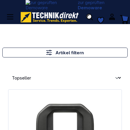
zur geprüften
Demoware
Artikel filtern