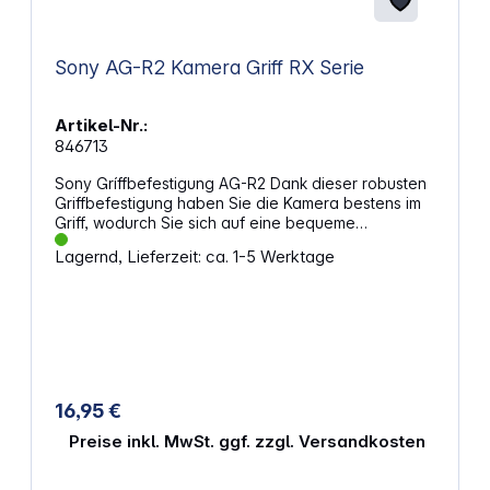
Sony AG-R2 Kamera Griff RX Serie
Artikel-Nr.:
846713
Sony Gríffbefestigung AG-R2 Dank dieser robusten
Griffbefestigung haben Sie die Kamera bestens im
Griff, wodurch Sie sich auf eine bequeme
Handhabung und stabile Aufnahmen freuen können.
Lagernd, Lieferzeit: ca. 1-5 Werktage
Der robuste und leichte Griff ermöglicht die
Aufnahme von spontanen Schnappschüssen - ganz
ohne Gefahr, dass die Kamera herunter fällt. Passt
problemlos auf Ihre RX100, RX100 II und RX100 III
Elastomer- und Polykarbonat-ähnliches Material
schützt die Kamera vor Kratzern Sichere
Handhabung der Kamera für unkompliziertes
Aufnehmen von Selfies Schlankes und leichtes
16,95 €
Design, das nicht ins Gewicht fällt Lenkt nicht vom
schönen Design der Kamera ab
Preise inkl. MwSt. ggf. zzgl. Versandkosten