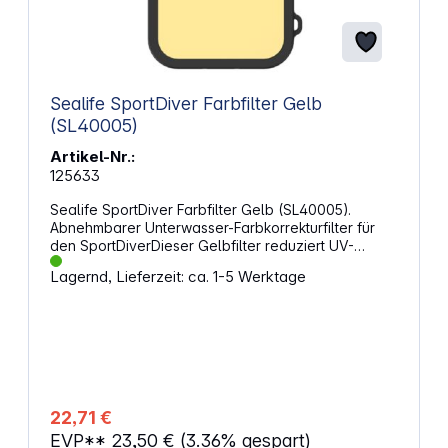
Sealife SportDiver Farbfilter Gelb
(SL40005)
Artikel-Nr.:
125633
Sealife SportDiver Farbfilter Gelb (SL40005).
Abnehmbarer Unterwasser-Farbkorrekturfilter für
den SportDiverDieser Gelbfilter reduziert UV-
Strahlung und übermäßige Blautöne, um natürliche
Lagernd, Lieferzeit: ca. 1-5 Werktage
Unterwasserfarben wiederherzustellen oder blaues
Licht bei der Verwendung von Fluoreszenz- oder
UV-Licht zu blockieren. Zusätzlich dient der Filter
als Schutzabdeckung für den optischen
Glasanschluss des SportDiver. KompatibilitätDer
Filter ist kompatibel mit den Unterwasser-
Smartphonegehäusen SeaLife SportDiver und
SportDiver Ultra. Er lässt sich unter Wasser einfach
22,71 €
am optischen Linsenrahmen des SportDiver
EVP**
23,50 €
(3.36% gespart)
anbringen und entfernen. MaterialHergestellt aus