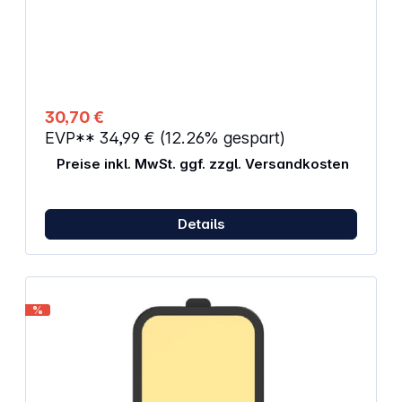
und schützt Ihr Objektiv gegen Wind und Wetter.
Highlights: Kompatibel mit vielen Objektiven Farblich
passend zur Extreme-Serie: Forest Green DuPont
Teflon Beschichtung, daher schmutz- und
wasserabweisend Außenmaterial ist äußerst
widerstandsfähig
30,70 €
EVP**
34,99 €
(12.26% gespart)
Preise inkl. MwSt. ggf. zzgl. Versandkosten
Details
%