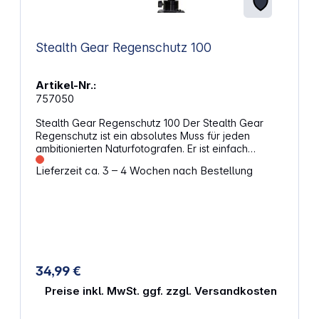
Stealth Gear Regenschutz 100
Artikel-Nr.:
757050
Stealth Gear Regenschutz 100 Der Stealth Gear
Regenschutz ist ein absolutes Muss für jeden
ambitionierten Naturfotografen. Er ist einfach
anzubringen und schützt Ihr Objektiv gegen Wind
Lieferzeit ca. 3 – 4 Wochen nach Bestellung
und Wetter. Highlights: Kompatibel mit vielen
Objektiven Farblich passend zur Extreme-Serie:
Forest Green DuPont Teflon Beschichtung, daher
schmutz- und wasserabweisend Außenmaterial ist
äußerst widerstandsfähig Passend für: Canon 100-
400 mm
34,99 €
Preise inkl. MwSt. ggf. zzgl. Versandkosten