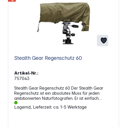
bestimmten Modellen Unterstützt Navigation im
Dunkeln Erhält die Nachtsicht und erschreckt keine
nachtaktiven Tiere
Stealth Gear Regenschutz 60
Artikel-Nr.:
757043
Stealth Gear Regenschutz 60 Der Stealth Gear
Regenschutz ist ein absolutes Muss für jeden
ambitionierten Naturfotografen. Er ist einfach
anzubringen und schützt Ihr Objektiv gegen Wind
Lagernd, Lieferzeit: ca. 1-5 Werktage
und Wetter. Highlights: Kompatibel mit vielen
Objektiven Farblich passend zur Extreme-Serie:
Forest Green DuPont Teflon Beschichtung, daher
schmutz- und wasserabweisend Außenmaterial ist