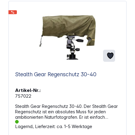
Extra lange Laufzeit durch Platz für bis zu 16 AA-
Batterien (nicht im Lieferumfang) Kabelloch für EZ-
Zugriff auf externe Geräte Austauschbare
%
Objektivabdeckungen für verschiedene
Aufnahmewinkel Ösen für Vorhängeschlösser für
zusätzliche Sicherheit Abmessungen (LxBxH): 16,7 x
15,6 x 11,6 cm Gewicht: 393 g
Stealth Gear Regenschutz 30-40
Artikel-Nr.:
757022
Stealth Gear Regenschutz 30-40. Der Stealth Gear
Regenschutz ist ein absolutes Muss für jeden
ambitionierten Naturfotografen. Er ist einfach
anzubringen und schützt Ihr Objektiv gegen Wind
Lagernd, Lieferzeit: ca. 1-5 Werktage
und Wetter. Highlights: Kompatibel mit vielen
Objektiven Farblich passend zur Extreme-Serie: