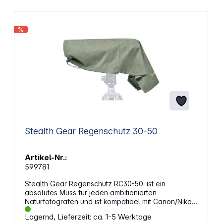
%
Stealth Gear Regenschutz 30-50
Artikel-Nr.:
599781
Stealth Gear Regenschutz RC30-50. ist ein
absolutes Muss für jeden ambitionierten
Naturfotografen und ist kompatibel mit Canon/Nikon
300 mm F2.8 - Nikon 200-400 - Sigma 400 mm F4.5.
Lagernd, Lieferzeit: ca. 1-5 Werktage
Stealth Gear Regenschutz ist einfach anzubringen