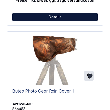
Preise inkl. MwSt. ggf. zzgl. Versandkosten
Groß genug, um das Objektiv und die Kamera
abzudecken Leicht, also wenig Zusatzgewicht
Einfache Handhabung innerhalb von Sekunden
Wasserdichtes Polyester (150D) Farbe: schwarz
Details
Buteo Photo Gear Rain Cover 1
Artikel-Nr.:
866483