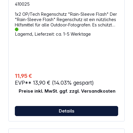
410025
1x2 OP/Tech Regenschutz "Rain-Sleeve Flash" Der
"Rain-Sleeve Flash" Regenschutz ist ein nützliches
Hilfsmittel für alle Outdoor-Fotografen. Es schützt
die empfindlichen Teile Ihrer DSLR und des Blitzes
Lagernd, Lieferzeit: ca. 1-5 Werktage
bestmöglich, erlaubt aber gleichzeitig eine
einfache Bedienung. Die Aussparung für den
Sucher ermöglicht außerdem die volle Bildkontrolle
während des Fotografierens. Eigenschaften: Perfekt
geeignet für den Einsatz im Freien Passt dank
kompaktem Design ideal in jede Kameratasche
Auch zur Verwendung mit Stativen geeignet
Aussparung für den Sucher (Einheitsgröße)
11,95 €
Bedienung der Kamera erfolgt unter der
EVP**
13,90 €
(14.03% gespart)
Regenhülle
Preise inkl. MwSt. ggf. zzgl. Versandkosten
Details