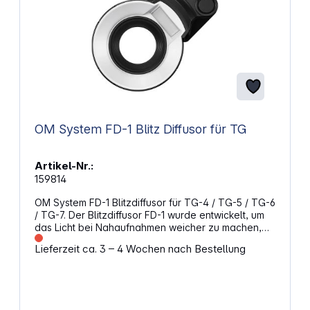
OM System FD-1 Blitz Diffusor für TG
Artikel-Nr.:
159814
OM System FD-1 Blitzdiffusor für TG-4 / TG-5 / TG-6
/ TG-7. Der Blitzdiffusor FD-1 wurde entwickelt, um
das Licht bei Nahaufnahmen weicher zu machen,
harte Schatten zu reduzieren und das Licht
Lieferzeit ca. 3 – 4 Wochen nach Bestellung
gleichmäßig zu verteilen. Dieser Diffusor ist mit der
TG-7, TG-6, TG-5 und TG-4 kompatibel und ist ein
Zubehör für Fotografen, die eine professionellere,
weichere Beleuchtung bei Nahaufnahmen erzielen
möchten. Eigenschaften: Blitzdiffusor für weicheres