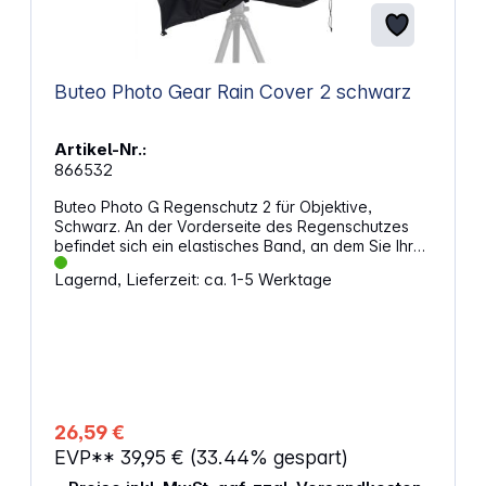
Buteo Photo Gear Rain Cover 2 schwarz
Artikel-Nr.:
866532
Buteo Photo G Regenschutz 2 für Objektive,
Schwarz. An der Vorderseite des Regenschutzes
befindet sich ein elastisches Band, an dem Sie Ihren
Objektivschutz befestigen können.Die andere Seite
Lagernd, Lieferzeit: ca. 1-5 Werktage
ist mit einem Kordelzug und einem Kordelstopper
versehen, so dass Sie den Regenschutz nach
Belieben befestigen können.Sie können den
Objektivschutz mit einem Imprägnierspray
einsprühen, um ihn noch wasserfester zu machen.
Der Regenschutz 2 ist für eine Kamera mit einem
Objektiv bis 500 mm geeignet. Eigenschaften:
Schützt perfekt mit starkem und wasserdichtem
26,59 €
Polyester Zusätzliche Tarnung Einfach zu benutzen
EVP**
39,95 €
(33.44% gespart)
Deckt Ihr Objektiv und Ihre Kamera ab Mit Kordelzug
+ Kordelstopper versehen Klein zusammenrollbar