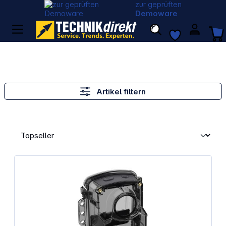
zur geprüften
Demoware
Artikel filtern