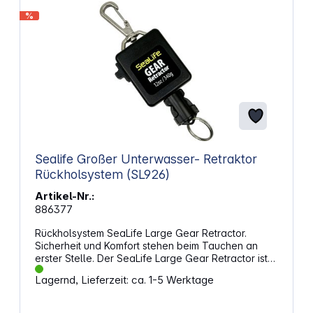
%
Sealife Großer Unterwasser- Retraktor
Rückholsystem (SL926)
Artikel-Nr.:
886377
Rückholsystem SeaLife Large Gear Retractor.
Sicherheit und Komfort stehen beim Tauchen an
erster Stelle. Der SeaLife Large Gear Retractor ist
speziell für mittelgroße Kameras und Gehäuse wie
Lagernd, Lieferzeit: ca. 1-5 Werktage
die SeaLife SportDiver oder DC-Kameras sowie für
größere Handtaschen-Tauchlampen entwickelt
worden. Seine robuste Konstruktion und die