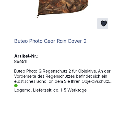
Buteo Photo Gear Rain Cover 2
Artikel-Nr.:
866511
Buteo Photo G Regenschutz 2 für Objektive. An der
Vorderseite des Regenschutzes befindet sich ein
elastisches Band, an dem Sie Ihren Objektivschutz
befestigen können.Die andere Seite ist mit einem
Lagernd, Lieferzeit: ca. 1-5 Werktage
Kordelzug und einem Kordelstopper versehen, so
dass Sie den Regenschutz nach Belieben
befestigen können.Sie können den Objektivschutz
mit einem Imprägnierspray einsprühen, um ihn noch
wasserfester zu machen. Der Regenschutz 2 ist für
eine Kamera mit einem Objektiv bis 500 mm
geeignet. Eigenschaften: Schützt perfekt mit starkem