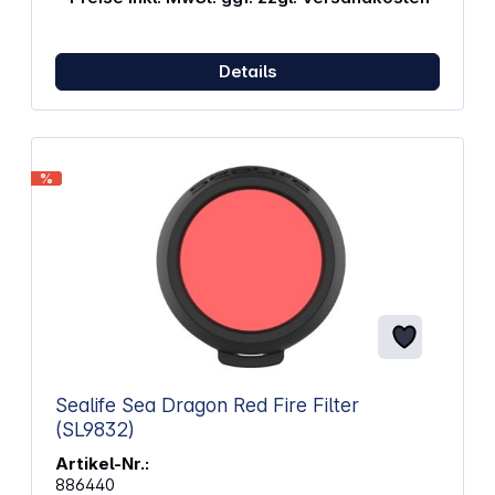
Staubschutz Ösen für Vorhängeschlösser für
zusätzliche Sicherheit (Schloss nicht im
Lieferumfang) Gummiknopfabdeckung für einfache
Details
Einstellungsänderungen Abmessungen (LxBxH): 9,6
x 5,8 x 9 cm Gewicht: 120 g
%
Sealife Sea Dragon Red Fire Filter
(SL9832)
Artikel-Nr.:
886440