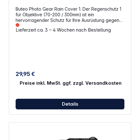
Buteo Photo Gear Rain Cover 1. Der Regenschutz 1
für Objektive (70-200 / 300mm) ist ein
hervorragender Schutz für Ihre Ausrüstung gegen
Regen, Schnee, Staub etc.Das verwendete
Lieferzeit ca. 3 – 4 Wochen nach Bestellung
Tarnmuster ist Waldtarnmuster, die Innenseite ist
schwarz beschichtet. Eigenschaften: Optimaler
Schutz durch strapazierfähiges, wasserdichtes
Polyester (150D) Zusätzliche Tarnung Einfach zu
verwenden Schützt Objektiv und Kamera
Ausgestattet mit Kordelzug + Kordelstopper Klein
zusammenrollbar Groß genug, um Objektiv und
Kamera abzudecken Leicht, daher wenig
29,95 €
zusätzliches Gewicht Einfache Handhabung in
Sekundenschnelle Farbe: Tarnfarben (Waldmuster)
Preise inkl. MwSt. ggf. zzgl. Versandkosten
Details