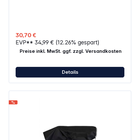
Forest Green DuPont Teflon Beschichtung, daher
schmutz- und wasserabweisend Außenmaterial ist
äußerst widerstandsfähig Passend für: Canon/Nikon
300 mm F4 Canon/Nikon 400 mm F5.6 Canon/Nikon
70-200 mm F4 Canon/Nikon 70-200 mm F2.8
30,70 €
EVP**
34,99 €
(12.26% gespart)
Preise inkl. MwSt. ggf. zzgl. Versandkosten
Details
%