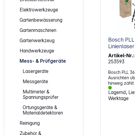
Elektrowerkzeuge
Gartenbewässerung
Gartenmaschinen
Bosch PLL
Gartenwerkzeug
Linienlaser
Handwerkzeuge
Artikel-Nr.:
Mess- & Prüfgeräte
253593
Lasergeräte
Bosch PLL 360
Ausrichten 
Messgeräte
hinweg zählt
Referenzlini
Multimeter &
Lagernd, Lief
horizontale L
Spannungsprüfer
Werktage
Umsetzen und
Bezugspunkt
Ortungsgeräte &
lassen sich 
Materialdetektoren
Markierarbeit
vorbereiten 
Reinigung
360°-Linie f
Orientierung
Zubehör &