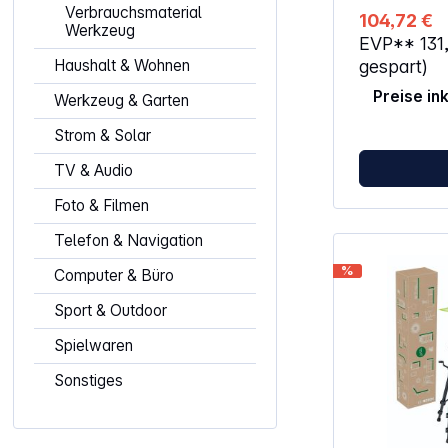
Laserlinie ve
Verbrauchsmaterial
104,72 €
dabei automa
Werkzeug
EVP**
131
Innerhalb we
sich das Ger
Haushalt & Wohnen
gespart)
zeigt eine ge
Preise in
Arbeiten auß
Werkzeug & Garten
Nivellierbere
Neigungsfunkt
Strom & Solar
der auch dia
TV & Audio
sind. Komplet
ArbeitenMit e
Foto & Filmen
zu 24 m und 
±0,4 mm/m unt
Telefon & Navigation
exakte Ergeb
Innenarbeiten
%
Computer & Büro
Stativ und e
Laser flexibel
Sport & Outdoor
transportiert
Batteriebetri
Spielwaren
ohne externe
Eigenschaften: Waagerechte 
Sonstiges
Laserlinie er
Ausrichten i
Selbstnivellie
Laserlinie au