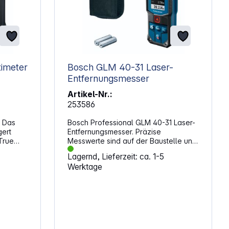
600-15 Multimeter
Bosch GLM 40-31 Laser-
Entfernungsmesser
Artikel-Nr.:
253586
. Das
Bosch Professional GLM 40-31 Laser-
gert
Entfernungsmesser. Präzise
True
Messwerte sind auf der Baustelle und
LCD-
im Innenausbau entscheidend. Dieser
Lagernd, Lieferzeit: ca. 1-5
e sorgt
Laser-Entfernungsmesser unterstützt
Werktage
bei
dich bei schnellen Längen-, Flächen-
 Dieses
und Volumenmessungen bis 40 m. Das
equenz,
kompakte Format passt gut in den
apazität
Arbeitsalltag und erleichtert das
Arbeiten in wechselnden
Umgebungen. Messungen erfolgen
 auf.
zügig und nachvollziehbar, auch bei