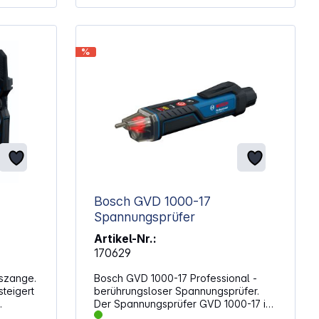
Adapter 1x Laserzieltafel 1x Tasche
amera
fiziente
t und
 weite
%
srohre zu
und
Mit
 für
aser
s und
Bosch GVD 1000-17
Spannungsprüfer
beiten
Artikel-Nr.:
 Die
170629
bietet
ng von
szange.
Bosch GVD 1000-17 Professional -
teigert
berührungsloser Spannungsprüfer.
kkus
Der Spannungsprüfer GVD 1000-17 ist
eln
ein benutzerfreundliches Werkzeug