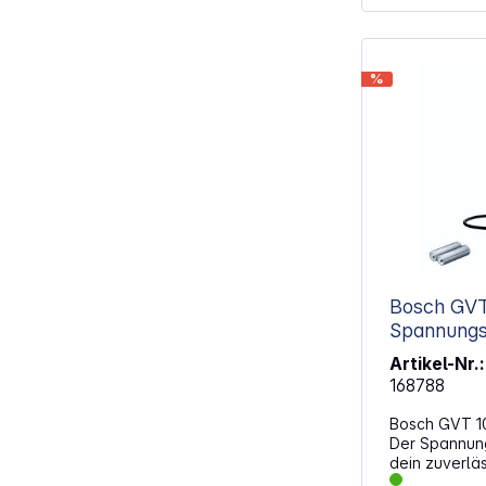
%
Bosch GVT
Spannungs
Artikel-Nr.:
168788
Bosch GVT 1
Der Spannung
dein zuverläs
effiziente S