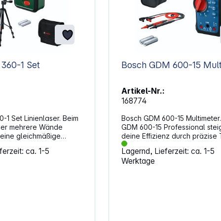
 360-1 Set
Bosch GDM 
Artikel-Nr.:
168774
-1 Set Linienlaser. Beim
Bosch GDM 600-15 Multimeter
über mehrere Wände
GDM 600-15 Professional stei
 eine gleichmäßige
deine Effizienz durch präzise 
e. Eine umlaufende
RMS-Messungen. Das große 
erzeit: ca. 1-5
Lagernd, Lieferzeit: ca. 1-5
inie spart ständiges
Display mit invertierter Anzeig
Werktage
 sorgt für klare
für klar ablesbare Messwerte 
e im gesamten Raum. So
verschiedenen Anwendungen.
Montage- und
vielseitige Werkzeug misst Fr
en strukturiert
Durchgang, Widerstand und K
und sauber umsetzen.
und zeichnet auch
ür durchgängige
Signalschwankungen mit
Die waagerechte 360°-
Min/Max/Mittelwert-Messungen