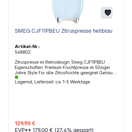
SMEG CJF11PBEU Zitruspresse hellblau
Artikel-Nr.:
548802
Zitruspresse im Retrodesign: Smeg CJF11PBEU .
Eigenschaften: Premium-Fruchtpresse im 50ziger
Jahre Style Für alle Zitrusfrüchte geeignet Gehäuse
aus robustem Aluminium-Druckguss
Lagernd, Lieferzeit: ca. 1-5 Werktage
Schutzabdeckung auch als Universalschüssel
verwendbar Fruchtpresse und Filtersieb aus
Edelstahl (spülmaschinengeeignet) Anti-Tropf-
Auslauf aus Edelstahl Besonders leistungsstarker
Motor Bei Druck auf die Zitruspresse erfolgt der
Entsaftungsvorgang automatisch Kabellänge: 1 m
129,95 €
EVP**
179,00 €
(27.4% gespart)