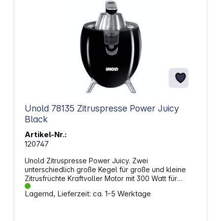
Unold 78135 Zitruspresse Power Juicy
Black
Artikel-Nr.:
120747
Unold Zitruspresse Power Juicy. Zwei
unterschiedlich große Kegel für große und kleine
Zitrusfrüchte Kraftvoller Motor mit 300 Watt für
perfekte Saft-Ausbeute Mit Saftstopp-Auslauf
Lagernd, Lieferzeit: ca. 1-5 Werktage
Einfache Handhabung mit geringem Kraftaufwand
durch Hebel-Arm Robustes Edelstahlsieb Komplett
zerlegbar und spülmaschinengeeignet