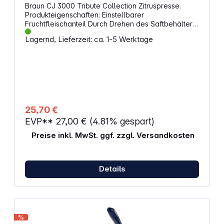
Braun CJ 3000 Tribute Collection Zitruspresse.
Produkteigenschaften: Einstellbarer
Fruchtfleischanteil Durch Drehen des Saftbehälters
auf dem skalierten Sockel kann der
Lagernd, Lieferzeit: ca. 1-5 Werktage
Fruchtfleischanteil einfach eingestellt werden.
Praktische Skalierung Für die gezielte Dosierung zu
jedem Rezept - wie z.B. Frucht Cocktails etc.. Start- /
Stopp-Automatik Einfache Bedienung. Der
Pressvorgang startet durch Herunterdrücken der
Frucht. Beim Loslassen stoppt der Kegel.
Spülmaschinengeeignet 1 Einfach &amp;
zeitsparend - mit wenigen Handgriffen
25,70 €
auseinandergenommen, können Saftbehälter, Sieb
EVP**
27,00 €
(4.81% gespart)
und Presskegel in der Spülmaschine gereinigt
werden. 1 ausgenommen Motor
Preise inkl. MwSt. ggf. zzgl. Versandkosten
Details
%