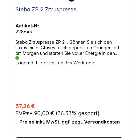
Steba ZP 2 Zitruspresse
Artikel-Nr.:
228645
Steba Zitruspresse ZP 2 . Gönnen Sie sich den
Luxus eines Glases frisch gepressten Orangensaft
am Morgen und starten Sie voller Energie in den
Tag! Kraftvoll und geschmeidig bereitet die
Lagernd, Lieferzeit: ca. 1-5 Werktage
Zitruspresse ZP 2 von Steba den perfekten Saft für
den gesunden Genuss. Egal ob Orangen, Zitronen
oder Limetten – die ZP 2 erreicht mit ihrem
kraftvollen Motor eine hohe Saftausbeute. Dazu
trägt auch der praktische Hebel-Pressarm bei, dank
dem Sie wie ein Profi entsaften können, ohne viel
Kraft aufwenden zu müssen. Pressen Sie
problemlos jede beliebige Zitrusfrucht aus und das
57,26 €
Edelstahlsieb fängt zuverlässig Kerne und große
EVP**
90,00 €
(36.38% gespart)
Teile Fruchtfleisch auf während der frische Saft im
Saftbehälter mit Stoppfunktion aufgefangen wird.
Preise inkl. MwSt. ggf. zzgl. Versandkosten
Das Gerät lässt sich komplett zerlegen und alle
abnehmbaren Teile können einfach in der
Spülmaschine gereinigt werden. Eigenschaften: