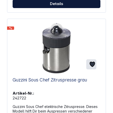
Edelstahlgehäuse Praktischer Hebel-Pressarm für
Details
optimale Saftausbeute Start / Stopp Automatik
Geräuscharmer Motor Universeller Presskegel für
unterschiedliche Fruchtgrößen Saftauslauf mit
Stoppfunktion Edelstahlsieb gegen Kerne und
Fruchtfleisch Alle abnehmbaren Teile
%
spülmaschinengeeignet Rutschfeste Füße
Abmessungen (B x H x T): 180 x 290 x 255 mm
Gewicht: 2,3 kg
Guzzini Sous Chef Zitruspresse grau
Artikel-Nr.:
242722
Guzzini Sous Chef elektrische Zitruspresse. Dieses
Modell hilft Dir beim Auspressen verschiedener