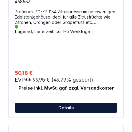
468533
Proficook PC-ZP 1154 Zitruspresse im hochwertigen
Edelstahlgehäuse Ideal für alle Zitrusfrüchte wie
Zitronen, Orangen oder Grapefruits etc.
Hebel-/Pressarm (Aluminium) für eine optimale
Lagernd, Lieferzeit: ca. 1-5 Werktage
Saftausbeute Soft-Touch-Griff mit praktischer
Startautomatik Edelstahl-Fruchthaube zur leichten
Reinigung abnehmbar (spülmaschinengeeignet)
Leistungsstarker Longlife-Profi-Motor (160 Watt) Inkl.
2 Presskegel für z. B. Zitronen, Orangen, Limetten
etc. Freier Edelstahl-Saftauswurf Tropfstopp (keine
Spritzer und kein Wischen) Edelstahlsieb Komplett
zerlegbar für eine schnelle und problemlose
50,18 €
Reinigung Sicherer Stand durch Saugfüße
EVP**
99,95 €
(49.79% gespart)
Preise inkl. MwSt. ggf. zzgl. Versandkosten
Details