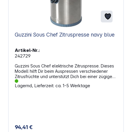
Guzzini Sous Chef Zitruspresse navy blue
Artikel-Nr.:
242729
Guzzini Sous Chef elektrische Zitruspresse. Dieses
Modell hilft Dir beim Auspressen verschiedener
Zitrusfrüchte und unterstützt Dich bei einer zügigen
Zubereitung. Der Motor arbeitet mit 100 Watt und
Lagernd, Lieferzeit: ca. 1-5 Werktage
ermöglicht eine hohe Ausbeute. Leichter Zugriff
beim PressenDer Ausguss lässt sich mit einem Klick
öffnen, sodass Du den Saft direkt ausleiten kannst.
Der doppelte Presskegel passt zu kleinen und
größeren Früchten und hilft Dir bei einer passenden
Extraktion. Eigenschaften: 100 Watt Motor unterstützt
eine zügige Saftgewinnung 2‑in‑1 Presskegel passt
zu verschiedenen Zitrusfrüchten Ausguss aus Metall
94,41 €
mit Klickfunktion reduziert Tropfen