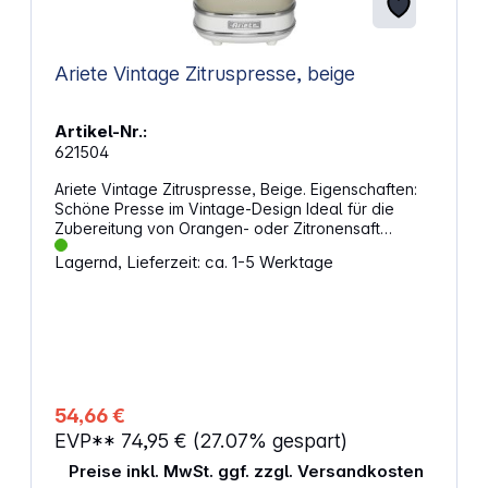
Ariete Vintage Zitruspresse, beige
Artikel-Nr.:
621504
Ariete Vintage Zitruspresse, Beige. Eigenschaften:
Schöne Presse im Vintage-Design Ideal für die
Zubereitung von Orangen- oder Zitronensaft
geeignet Saft kann direkt in ein Glas fließen Zwei
Lagernd, Lieferzeit: ca. 1-5 Werktage
unterschiedlich große Aufsätze Besonders leiser
Motor Kabelaufwicklung Leistung: 85 W
Abmessungen (B x H x T): 24,5 x 29 x 17,5 cm
54,66 €
EVP**
74,95 €
(27.07% gespart)
Preise inkl. MwSt. ggf. zzgl. Versandkosten