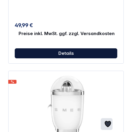
Antirutschfüße BPA-frei Eigenschaften:
Fassungsvermögen Saftbehälter: 1,5 Liter Integrierte
Kabelaufwicklung Abnehmbarer Saftbehälter
Nennaufnahme: 300 Watt Material: Edelstahl /
Kunststoff Abmessungen: 240 x 200 x 280 mm
49,99 €
Gewicht: 2,1 kg
Preise inkl. MwSt. ggf. zzgl. Versandkosten
Details
%