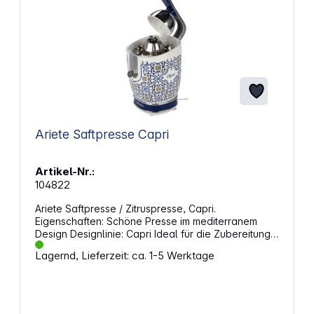
Ariete Saftpresse Capri
Artikel-Nr.:
104822
Ariete Saftpresse / Zitruspresse, Capri.
Eigenschaften: Schöne Presse im mediterranem
Design Designlinie: Capri Ideal für die Zubereitung
von Orangen- oder Zitronensaft geeignet Saft kann
Lagernd, Lieferzeit: ca. 1-5 Werktage
direkt in ein Glas fließen Zwei unterschiedlich große
Aufsätze Besonders leiser Motor Kabelaufwicklung
Leistung: 85 W Abmessungen (B x H x T): 24,5 x 29
x 17,5 cm