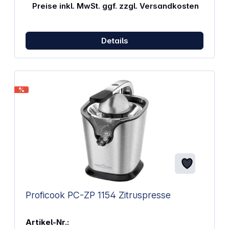
Staubschutzdeckel unterstützt eine geschützte
Preise inkl. MwSt. ggf. zzgl. Versandkosten
Aufbewahrung Integrierte Kabelaufwicklung hilft
beim Verstauen Rutschfeste Füßchen stabilisieren
den Einsatz
Details
%
Proficook PC-ZP 1154 Zitruspresse
Artikel-Nr.: