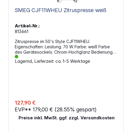
SMEG CJF11WHEU Zitruspresse weiß
Artikel-Nr.:
813661
Zitruspresse im 50's Style CJF11WHEU.
Eigenschaften: Leistung: 70 W Farbe: weiß Farbe
des Gerätesockels: Chrom-Hochglanz Bedienung
des Presskegels: manuelle Pressung Anti-Tropf-
Lagernd, Lieferzeit: ca. 1-5 Werktage
Auslauf aus Edelstahl mit Klappverschluss Universal
Premium-Presskegel für Zitrusfrüchte Rotation des
Presskegels: Linksdrehend Rutschfeste Stellfüße
Netzkabel-Aufbewahrung im Gerätesockel
Oberfläche: Hochglanz Material Gehäuse und
Gerätesockel: Kunststoff Material Filtersieb und
Zitrus-Presskegel: Edelstahl Material Anti-Tropf-
Auslaufs mit Klappverschluss: Edelstahl Material
127,90 €
Schutzabdeckung / Auffangschüssel und
EVP**
179,00 €
(28.55% gespart)
Saftkammer: Tritan Renew Länge Netzkabel: 1 m
Produktabmessungen (H x B x T): 281 x 166 x 166
Preise inkl. MwSt. ggf. zzgl. Versandkosten
mm Gewicht: 2,56 kg