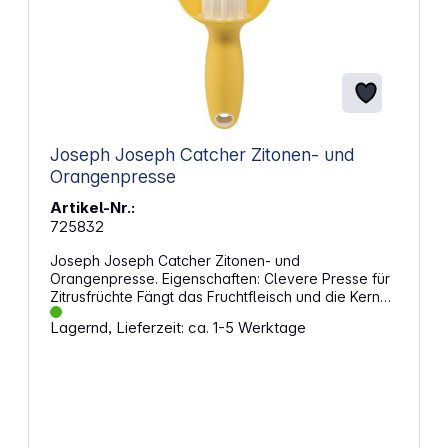
Joseph Joseph Catcher Zitonen- und
Orangenpresse
Artikel-Nr.:
725832
Joseph Joseph Catcher Zitonen- und
Orangenpresse. Eigenschaften: Clevere Presse für
Zitrusfrüchte Fängt das Fruchtfleisch und die Kerne
auf, damit der Saft ablaufen kann Robuster Kopf
Lagernd, Lieferzeit: ca. 1-5 Werktage
aus BPA-freiem Kunststoff Angenehmer,
ergonomischer Griff Praktische horizontale Nutzung