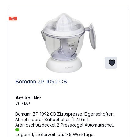
%
Bomann ZP 1092 CB
Artikel-Nr.:
707133
Bomann ZP 1092 CB Zitruspresse. Eigenschaften:
Abnehmbarer Saftbehälter (1,2 l) mit
Aromaschutzdeckel 2 Presskegel Automatische
Start-/Stopp-Funktion bei Druck auf den Presskegel
Lagernd, Lieferzeit: ca. 1-5 Werktage
Automatischer Rechts-/Linkslauf für optimale