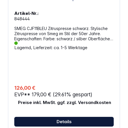
Artikel-Nr.:
848444
SMEG CJF11BLEU Zitruspresse schwarz. Stylische
Zitruspresse von Smeg im Stil der 50er Jahre.
Eigenschaften: Farbe: schwarz / silber Oberfläche:
Hochglanz Material: Edelstahl / Kunststoff Anti-
Lagernd, Lieferzeit: ca. 1-5 Werktage
Tropf-Auslauf mit Klappverschluss Filtersieb
Bedienung des Presskegels: Manuelle Pressung
Netzkabelaufbewahrung im Gerätesockel Rotation
des Presskegels: Linksdrehend
126,00 €
EVP**
179,00 €
(29.61% gespart)
Preise inkl. MwSt. ggf. zzgl. Versandkosten
Details