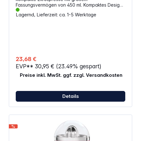
Fassungsvermögen von 450 ml. Kompaktes Design
mit automatischer Ein- und Ausschaltung: Obstdruck-
Lagernd, Lieferzeit: ca. 1-5 Werktage
Sensor, Presskegel mit zwei Drehrichtungen für
bessere Extraktion, Zitruspresse einfach zu
verwenden und zu reinigen. Eigenschaften:
Ultrakompakt Fassungsvermögen: 450 ml
Presskegel mit 2 Drehrichtungen Material: Kunststoff
Behälter, Sieb und Deckel spülmaschinengeeignet
Automatische Ein-/Abschaltung
Netzbetrieb, Kabellänge: 1,20 m Leistung: 25 W
23,68 €
Farbe: schwarz
EVP**
30,95 €
(23.49% gespart)
Preise inkl. MwSt. ggf. zzgl. Versandkosten
Details
%