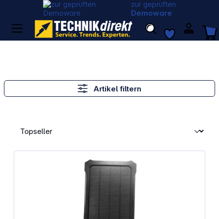
zur geprüften
Demoware
Artikel filtern