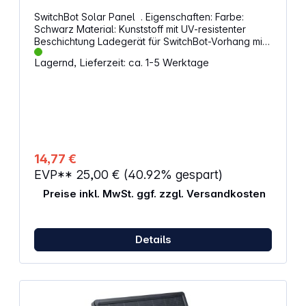
verschiedene Geräte Wasser- und Staubschutz
SwitchBot Solar Panel . Eigenschaften: Farbe:
nach Schutzklasse IP66 für Außeneinsätze
Schwarz Material: Kunststoff mit UV-resistenter
Einsatztemperatur von -20 bis +60 Grad Celsius für
Beschichtung Ladegerät für SwitchBot-Vorhang mit
extreme Bedingungen
U/Rod/I-Modellen 8 Monate bei voller Ladung
Lagernd, Lieferzeit: ca. 1-5 Werktage
verwendbar Einfach einstecken und verwenden
Keine Notwendigkeit für komplizierte Einstellungen
Abmessungen (L x B x H): 2,5 x 7,2 x 16,5 cm
Gewicht: 100 g
14,77 €
EVP**
25,00 €
(40.92% gespart)
Preise inkl. MwSt. ggf. zzgl. Versandkosten
Details