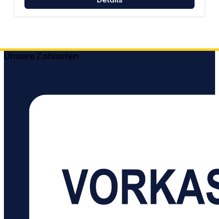
den Karabinerhaken befestigst du das Panel sicher
an Zelt, Rucksack oder anderen Gegenständen.
Das widerstandsfähige Gewebe schützt vor Staub
und Spritzwasser. Nach Gebrauch faltest du das
Panel kompakt zusammen und verstaust es
platzsparend im Gepäck. Eigenschaften: Faltbares
Solar-Panel zur Stromversorgung ohne Steckdose
Unsere Zahlarten
Geeignet für Smartphones, Tablets und größere
Power-Stations USB-A-Anschlüsse für
Normalladung und Schnellladung mit QC3.0 DC-
Anschluss mit Adapterset für verschiedene Geräte
Monokristalline Zellen für hohe Stromausbeute bei
kompakter Größe Karabinerhaken zur sicheren
Befestigung im Außenbereich Widerstandsfähiges
Gewebe schützt vor Staub und Feuchtigkeit
Kompakte Maße im gefalteten Zustand für
einfachen Transport Kein integrierter Akku –
Stromquelle nur bei Sonneneinstrahlung
Abmessungen (B x H x T): 52,0 x 37,0 x 4,5 cm
Gewicht: 3,7 kg