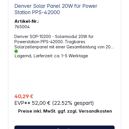
Denver Solar Panel 20W für Power
Station PPS-42000
Artikel-Nr.:
765004
Denver SOP-10200 - Solarmodul 20W für
Powerstation PPS-42000. Tragbares
Solarzellenpanel mit einer Gesamtleistung von 20W
USB-A - 5V-3A+9V-2A+12V-1,5A QC3.0 Funktion für
Lagernd, Lieferzeit: ca. 1-5 Werktage
schnelles Laden DC-Ausgang 5V-18V
Zusammenklappbar für einfachen Transport
Schlankes Design Monokristallines Silizium + ETFE
Highlights: Zusammenklappbar, Solarmodule, USB-
A, QC3.0 DC-Ausgang Leistung: maximal 20 W über
das Solarpanel Anschlüsse: USB-A-Ausgang zum
Laden, DC-Ausgang 5-18V
40,29 €
EVP**
52,00 €
(22.52% gespart)
Preise inkl. MwSt. ggf. zzgl. Versandkosten