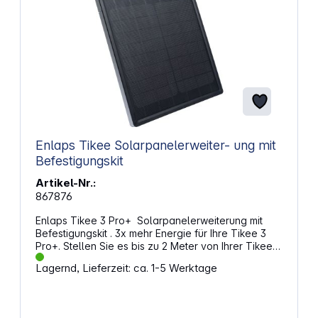
Enlaps Tikee Solarpanelerweiter- ung mit
Befestigungskit
Artikel-Nr.:
867876
Enlaps Tikee 3 Pro+ Solarpanelerweiterung mit
Befestigungskit . 3x mehr Energie für Ihre Tikee 3
Pro+. Stellen Sie es bis zu 2 Meter von Ihrer Tikee 3
Pro+. Bei jedem Wetter einsatzbereit.
Lagernd, Lieferzeit: ca. 1-5 Werktage
Eigenschaften: Externes Solarmodul für den Einsatz
mit der Tikee 3 Pro+ Zeitrafferkamera Kann bei STC
1000W/m2 15W Peak liefern Gewicht: 2,2 kg
Kabellänge: 2 m (+/- 5 cm) Abmessungen: 360 x 360