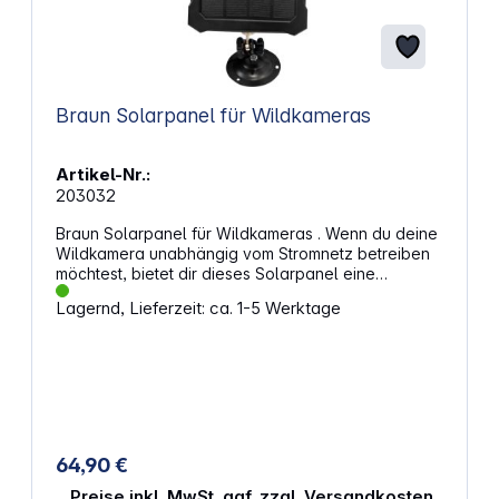
Braun Solarpanel für Wildkameras
Artikel-Nr.:
203032
Braun Solarpanel für Wildkameras . Wenn du deine
Wildkamera unabhängig vom Stromnetz betreiben
möchtest, bietet dir dieses Solarpanel eine
zuverlässige Lösung. Die integrierte Batterie sorgt
Lagernd, Lieferzeit: ca. 1-5 Werktage
für eine kontinuierliche Energieversorgung, selbst
bei schwachem Licht. Mit seinem niedrigen
Eigenverbrauch eignet sich das Panel besonders
für lange Einsätze im Gelände. Die wetterfeste
Bauweise unterstützt dich bei der Nutzung unter
verschiedensten Bedingungen. Stromversorgung
bei jedem WetterDas einkristalline Silizium-
Solarpanel wandelt Sonnenlicht auch bei geringer
64,90 €
Helligkeit in nutzbare Energie um. Die integrierte
Lithiumbatterie mit 5200 Milliamperestunden wird
Preise inkl. MwSt. ggf. zzgl. Versandkosten