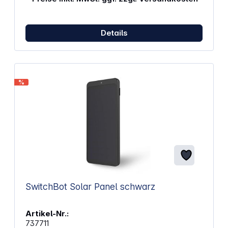
durch ein Steuerungssystem überwacht, das Lade-
und Entladevorgänge automatisch regelt. Sobald
du ein Gerät anschließt, aktiviert sich das System
Details
selbstständig. So bleibt deine Kamera auch bei
Regen oder Nebel einsatzbereit. Flexibel und
wetterfestDrei verschiedene Ausgangsspannungen
ermöglichen dir den Anschluss unterschiedlicher
Geräte. Die mitgelieferten Kabel passen zu
gängigen Steckertypen. Das Gehäuse schützt vor
%
Staub und starkem Strahlwasser, während die
Temperatur- und Feuchtigkeitsresistenz den Einsatz
in verschiedenen Umgebungen erlaubt. Damit bist
du für Beobachtungen im Wald oder auf freiem Feld
gut ausgestattet. Eigenschaften: Integrierte
Lithiumbatterie mit 5200 Milliamperestunden für
kontinuierliche Energieversorgung Solarpanel aus
einkristallinem Silizium mit PET-Oberfläche für
zuverlässige Stromgewinnung Automatische
Steuerung der Lade- und Entladevorgänge durch
Mono-Chip-Computer Stromumwandlung auch bei
SwitchBot Solar Panel schwarz
schwachem Licht (1600 Lux) mit 2 Milliampere
Standby-Verbrauch von nur 12 Mikroampere für
lange Einsatzzeiten Leerlaufstrom unter 300
Artikel-Nr.:
Mikroampere für minimalen Eigenverbrauch Drei
737711
DC-Ausgänge (6V/2A, 9V/1,3A, 12V/1A) für