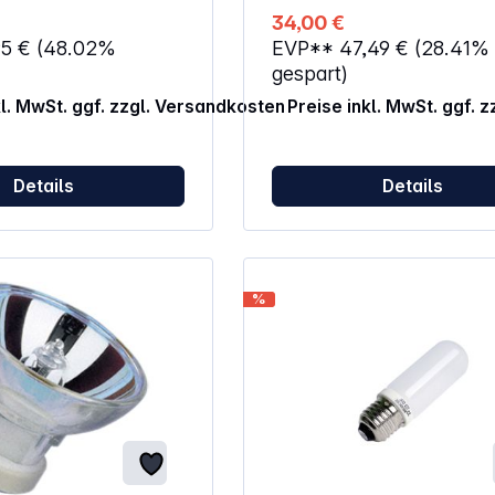
34,00 €
95 €
(48.02%
EVP**
47,49 €
(28.41%
gespart)
kl. MwSt. ggf. zzgl. Versandkosten
Preise inkl. MwSt. ggf. 
Details
Details
%