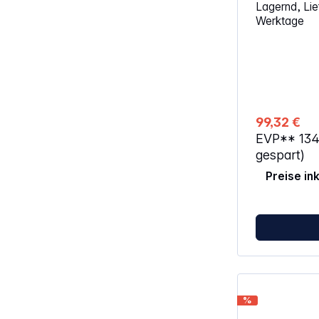
Lagernd, Lief
Werktage
99,32 €
EVP**
13
gespart)
Preise in
%