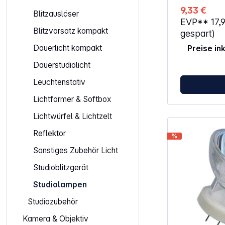
9,33 €
Blitzauslöser
EVP**
17,
Blitzvorsatz kompakt
gespart)
Dauerlicht kompakt
Preise in
Dauerstudiolicht
Leuchtenstativ
Lichtformer & Softbox
Lichtwürfel & Lichtzelt
Reflektor
%
Sonstiges Zubehör Licht
Studioblitzgerät
Studiolampen
Studiozubehör
Kamera & Objektiv