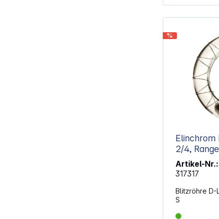
%
Elinchrom Blit
2/4, Range
Artikel-Nr.:
317317
Blitzröhre D
S