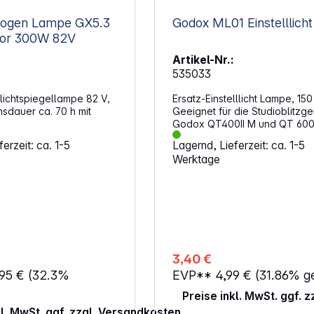
ogen Lampe GX5.3
Godox ML01 Einstell
ktor 300W 82V
Artikel-Nr.:
535033
lichtspiegellampe 82 V,
Ersatz-Einstelllicht Lampe, 150
sdauer ca. 70 h mit
Geeignet für die Studioblitzge
Godox QT400II M und QT 600I
MS200 und MS300
erzeit: ca. 1-5
Lagernd, Lieferzeit: ca. 1-5
Werktage
3,40 €
,95 €
(32.3%
EVP**
4,99 €
(31.86% g
Preise inkl. MwSt. ggf. 
kl. MwSt. ggf. zzgl. Versandkosten