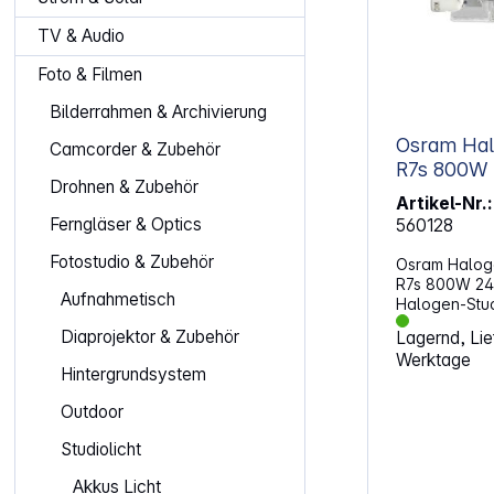
TV & Audio
Foto & Filmen
Bilderrahmen & Archivierung
Osram Hal
Camcorder & Zubehör
R7s 800W 240V 3200K
Drohnen & Zubehör
21000lm
Artikel-Nr.:
Ferngläser & Optics
560128
Fotostudio & Zubehör
Osram Halog
R7s 800W 24
Aufnahmetisch
Halogen-Stud
gesockelt. Anwendung
Diaprojektor & Zubehör
Lagernd, Lief
Film- und Ferns
Werktage
und Konzertbühnen En
Hintergrundsystem
Nicht geeign
im Haushalt
Outdoor
Studiolicht
Akkus Licht