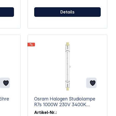
Details
%
röhre
Osram Halogen Studiolampe
R7s 1000W 230V 3400K
35000lm
Artikel-Nr.: