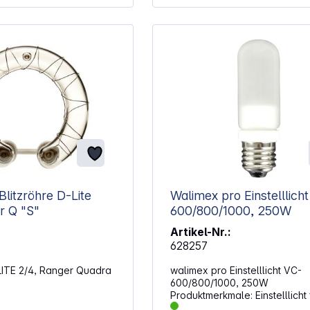
zröhre D-Lite
Walimex pro Einstelllicht VC
r Q "S"
600/800/1000, 250W
Artikel-Nr.:
628257
-LITE 2/4, Ranger Quadra
walimex pro Einstelllicht VC-
600/800/1000, 250W
Produktmerkmale: Einstelllicht für
walimex pro VC-600, VC-800