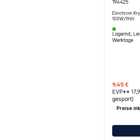
194425
Elinchrom Kry
100W/196V.
Lagernd, Lief
Werktage
9,45 €
EVP**
17,
gespart)
Preise in