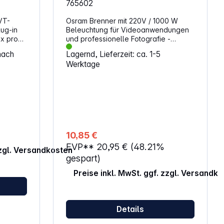
765602
VT-
Osram Brenner mit 220V / 1000 W
Beleuchtung für Videoanwendungen
ex pro
und professionelle Fotografie -
langlebig und zuverlässig
nach
Lagernd, Lieferzeit: ca. 1-5
I
Anwendungsgebiete: Professionelle
Werktage
Film- und Fernsehaufnahmen Theater-
lösungen
und Konzertbühnen Entertainment
t
Wenn in Studios lange Fotosessions
abgehalten werden, sind vor allem
zuverlässige, langlebige
Lichtlösungen gefragt, die eine gute
Lichtstimmung erzeugen. OSRAM
bietet im Bereich der Beleuchtung für
10,85 €
Videoanwendungen und
EVP**
20,95 €
(48.21%
professionelle Fotografie
zzgl. Versandkosten
Lichtlösungen, die durch ein robustes
gespart)
stabiles Lampendesign,
Preise inkl. MwSt. ggf. zzgl. Versandk
hervorragende Farbwiedergabe und
hohe Leuchtkraft überzeugen und
dabei immer höchste Qualität und
Sicherheit aufweisen.
Details