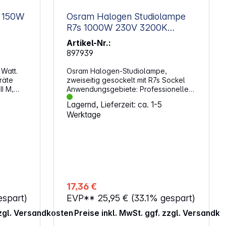
licht 150W
Osram Halogen Studiolampe
R7s 1000W 230V 3200K
2600lm
Artikel-Nr.:
897939
 Watt.
Osram Halogen-Studiolampe,
räte
zweiseitig gesockelt mit R7s Sockel
I M,
Anwendungsgebiete: Professionelle
Film- und Fernsehaufnahmen Theater-
Lagernd, Lieferzeit: ca. 1-5
und Konzertbühnen Entertainment
Werktage
Produkteigenschaften: Betrieb an
Netzspannung: 120 V | 230 V | 240 V
Farbtemperatur: 3.200 K (für
professionelle Film- und
Fernsehaufnahmen) Farbtemperatur:
3.400 K (für höchstmögliche
Lichtausbeute)
17,36 €
espart)
EVP**
25,95 €
(33.1% gespart)
zzgl. Versandkosten
Preise inkl. MwSt. ggf. zzgl. Versandk