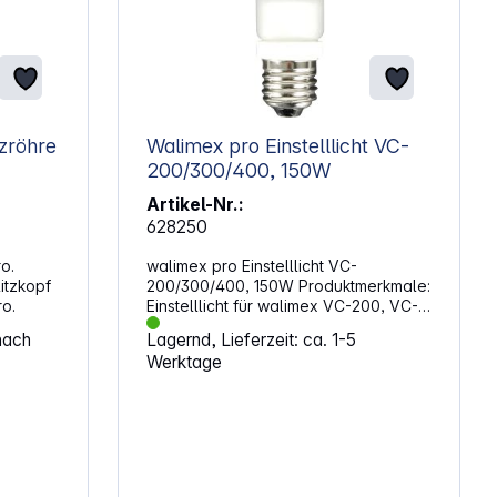
Walimex pro Einstelllicht VC-
200/300/400, 150W
Artikel-Nr.:
628250
o.
walimex pro Einstelllicht VC-
itzkopf
200/300/400, 150W Produktmerkmale:
o.
Einstelllicht für walimex VC-200, VC-
300, VC-400, VC-200 PLUS, VC-300
nach
Lagernd, Lieferzeit: ca. 1-5
PLUS, VC-400 PLUS, CY-420K, CY-
Werktage
600K, CY-600DS, CY-800DS und CY-
1000DS sowie championata RD-250
und RD-400 Lichtstrom: 1200lm
Leistungsaufnahme: 150W
Lebensdauer: ca. 1000h Sockel: E27