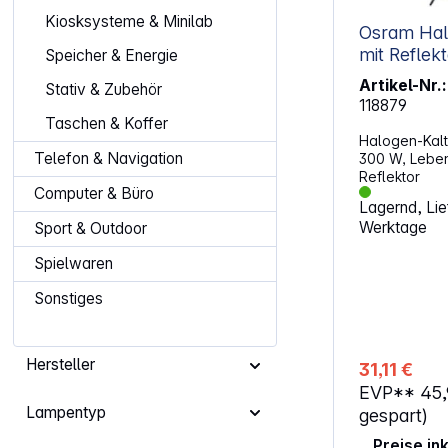
Kiosksysteme & Minilab
Osram Hal
mit Refle
Speicher & Energie
Artikel-Nr.:
Stativ & Zubehör
118879
Taschen & Koffer
Halogen-Kalt
Telefon & Navigation
300 W, Leben
Reflektor
Computer & Büro
Lagernd, Lief
Werktage
Sport & Outdoor
Spielwaren
Sonstiges
Hersteller
31,11 €
EVP**
45
Lampentyp
gespart)
Preise in