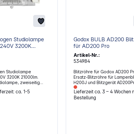
ogen Studiolampe
Godox BULB AD200 Blitzröhre
für AD200 Pro
Artikel-Nr.:
534984
en Studiolampe
Blitzröhre für Godox AD200 Pr
0V 3200K 21000lm.
Ersatz-Blitzröhre für Lampenbl
iolampe, zweiseitig
H200J und Blitzgerät AD200Pr
: Professionelle
erzeit: ca. 1-5
Lieferzeit ca. 3 – 4 Wochen 
ehaufnahmen Theater-
Bestellung
tertainment
et zur Raumbeleuchtung