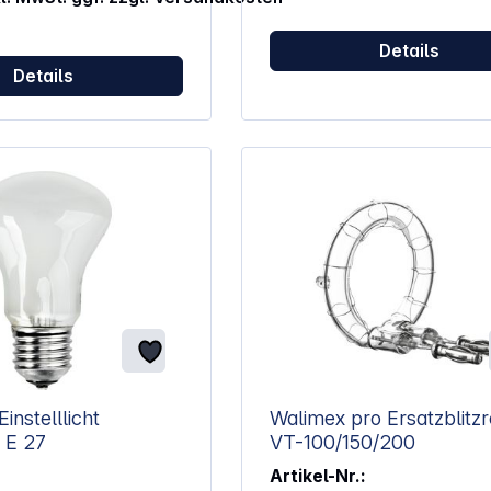
Details
Details
instelllicht
Walimex pro Ersatzblitz
 E 27
VT-100/150/200
Artikel-Nr.: