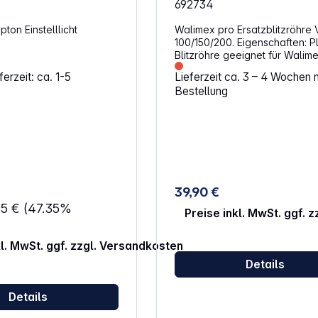
692734
pton Einstelllicht
Walimex pro Ersatzblitzröhre 
100/150/200. Eigenschaften: Plug-in
Blitzröhre geeignet für Walim
VT-100/150/200 / Newcomer
erzeit: ca. 1-5
Lieferzeit ca. 3 – 4 Wochen 
100/150/200 / Newcomer 100 I
Bestellung
Leistungsaufnahme: 100Ws
Lebensdauer: ca. 10.000 Aus
Farbtemperatur: 5400 – 5800K Leich
zu wechseln
39,90 €
95 €
(47.35%
Preise inkl. MwSt. ggf. 
kl. MwSt. ggf. zzgl. Versandkosten
Details
Details