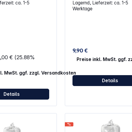
erzeit: ca. 1-5
Lagernd, Lieferzeit: ca. 1-5
1000 und VC-600 PLUS
Werktage
Leistungsaufnahme: 250W
Lebensdauer: ca.
9,90 €
4,00 €
(25.88%
Preise inkl. MwSt. ggf. 
kl. MwSt. ggf. zzgl. Versandkosten
Details
Details
%