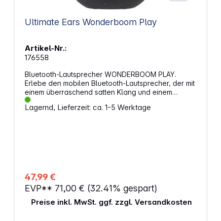
Ultimate Ears Wonderboom Play
Artikel-Nr.:
176558
Bluetooth-Lautsprecher WONDERBOOM PLAY.
Erlebe den mobilen Bluetooth-Lautsprecher, der mit
einem überraschend satten Klang und einem
leichteren, nachhaltigen Design überzeugt. Mit bis
Lagernd, Lieferzeit: ca. 1-5 Werktage
zu 10 Stunden Wiedergabezeit mit einer einzigen
Akkuladung und einer robusten IP67-Einstufung ist
dieser Lautsprecher dafür gemacht, dich überall hin
zu begleiten, wo auch immer die Party dich hinführt.
Packe ihn an der integrierten Handschlaufe und
nimm etwas Wunderbares mit. KlangqualitätDer
WONDERBOOM PLAY bietet einen beeindruckenden
Sound, der dich und deine Freunde begeistern wird.
47,99 €
Egal ob drinnen oder draußen, der Lautsprecher
EVP**
71,00 €
(32.41% gespart)
liefert klare Höhen und tiefe Bässe, die jede Playlist
zum Leben erwecken. Design und HaltbarkeitMit
Preise inkl. MwSt. ggf. zzgl. Versandkosten
seinem leichten und dennoch robusten Design ist
der WONDERBOOM PLAY der perfekte Begleiter für