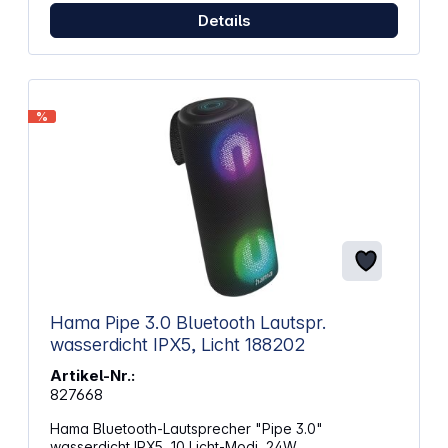
LadenKompatibel zu kabellosen Qi-Ladegeräten
Details
und auch mit USB-C-Kabel für schnelles einfaches
Laden. Anrufe entgegennehmenKein Problem, wenn
das Telefon nicht griffbereit ist – ZERO informiert Sie
über eingehende Anrufe und Sie können diese per
Tastendruck annehmen und über das eingebaute
%
Mikrofon sprechen. Das perfekte SelfieEin
ungewöhnliches Selfie schießen? Stellen Sie die
Kamera dorthin, wo Sie sie normalerweise nicht
erreichen und drücken Sie die ZERO-Taste, dann
wird das Foto automatisch aufgenommen!
Eigenschaften: Abmessungen: 45 mm x 35 mm x 45
mm Gewicht: 36 g Bluetooth: 5.0 Wiedergabezeit: 5
Stunden Aufladezeit: 1,5 Stunden Wasserfest: IPX6
Hama Pipe 3.0 Bluetooth Lautspr.
wasserdicht IPX5, Licht 188202
Artikel-Nr.:
827668
Hama Bluetooth-Lautsprecher "Pipe 3.0"
wasserdicht IPX5, 10 Licht-Modi, 24W.