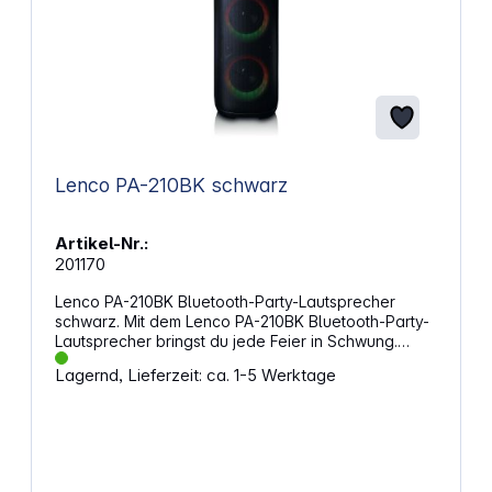
Kompakte Größe für einfache Tragbarkeit Leichtes
Gewicht für bequemen Transport Robustes
Gehäuse für Langlebigkeit Abmessungen (BxHxT):
105 x 48,15 x 122,67 mm Gewicht: 279 g Hinweis:
Ladenetzteil nicht im Lieferumfang enthalten
Kompatibles Ladenetzteil: USB 2,5 - 5 Watt
Lenco PA-210BK schwarz
Artikel-Nr.:
201170
Lenco PA-210BK Bluetooth-Party-Lautsprecher
schwarz. Mit dem Lenco PA-210BK Bluetooth-Party-
Lautsprecher bringst du jede Feier in Schwung.
Dank der leistungsstarken 100-Watt-
Lagernd, Lieferzeit: ca. 1-5 Werktage
Ausgangsleistung und der Bluetooth 5.3-
Technologie kannst du deine Lieblingsmusik
kabellos streamen und genießen. Die vielseitigen
Anschlussmöglichkeiten machen diesen
Lautsprecher zu einem unverzichtbaren Begleiter
für jede Party. Vielseitige