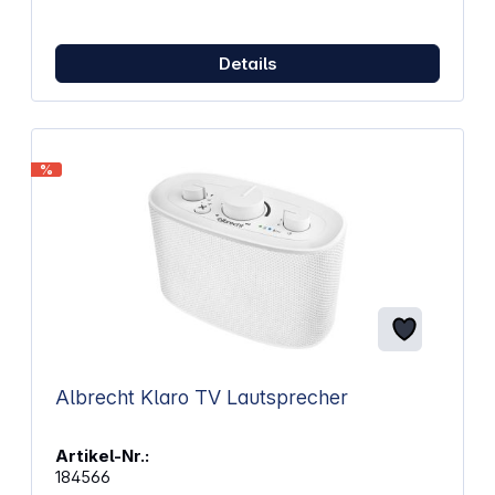
integriertem Mikrofon bist du auch unterwegs
erreichbar und kannst freihändig sprechen. Die
kompakte Bauweise macht den Lautsprecher zum
idealen Begleiter für Reisen, Sport oder entspannte
Details
Stunden am Pool. Durch die IPX6-Einstufung bleibt
er selbst bei Spritzwasser zuverlässig.
Eigenschaften: Bluetooth 5 sorgt für stabile
Verbindung und einfache Kopplung 3-Watt-Treiber
liefert klaren Klang für Musik und Anrufe
%
Multifunktionstaste erleichtert Steuerung von Musik,
Kamera und Anrufen Dual-Pairing ermöglicht echtes
Stereo-Erlebnis mit zwei Lautsprechern Integriertes
Mikrofon unterstützt freihändiges Telefonieren
IPX6-Wasserfestigkeit schützt vor Spritzwasser und
Feuchtigkeit Stoßgeprüftes Gehäuse für
zuverlässige Nutzung unterwegs Wiedergabezeit
von bis zu 5 Stunden bei mittlerer Lautstärke
Kompakte Maße für einfache Mitnahme: 45 mm x 35
mm x 45 mm, Gewicht: 36 g
Albrecht Klaro TV Lautsprecher
Artikel-Nr.:
184566