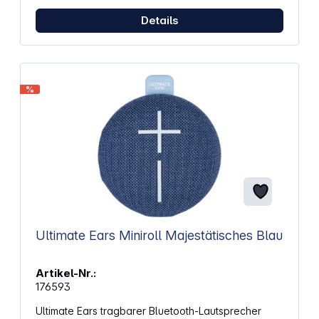
unterwegs. Die IP67-Einstufung bedeutet, dass er
sowohl wasser- als auch staubdicht ist, sodass du
Details
ihn bedenkenlos überallhin mitnehmen kannst.
Eigenschaften: Überraschend satter Klang für seine
Größe Leichtes Design Bis zu 10 Stunden
Wiedergabezeit mit einer Akkuladung Robuste IP67-
Einstufung für Wasser- und Staubdichtigkeit
%
Handschlaufe für einfachen Transport
Abmessungen (BxH): 95,3 x 104 mm Gewicht: 318 g
Hinweis: Ladenetzteil nicht im Lieferumfang
enthalten Kompatibles Ladenetzteil: USB 2,5 -
5 Watt
Ultimate Ears Miniroll Majestätisches Blau
Artikel-Nr.:
176593
Ultimate Ears tragbarer Bluetooth-Lautsprecher