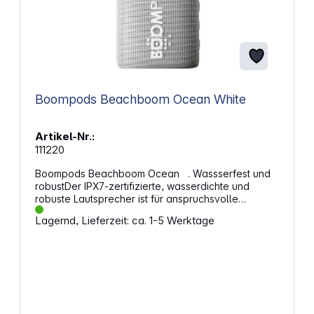
Boompods Beachboom Ocean White
Artikel-Nr.:
111220
Boompods Beachboom Ocean . Wassserfest und
robustDer IPX7-zertifizierte, wasserdichte und
robuste Lautsprecher ist für anspruchsvolle
Umgebungen und Outdoor-Aktivitäten ausgelegt. Er
Lagernd, Lieferzeit: ca. 1-5 Werktage
bietet hervorragenden Schutz vor Wasser und
Staub und eignet sich daher für Outdoor-Abenteuer.
Dank seinem robusten Aufbau kann er auch mit
einer rauen Handhabung umgehen und ist somit ein
zuverlässiger Begleiter für jeden Outdoor-
Enthusiasten. Dual PairingDurch die Verwendung
von Dual Pairing können Sie mit zwei dieser
robusten Lautsprecher ein Stereopaar bilden.