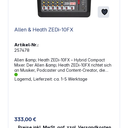
Allen & Heath ZEDi-10FX
Artikel-Nr.:
257478
Allen &amp; Heath ZEDi‑10FX – Hybrid Compact
Mixer. Der Allen &amp; Heath ZEDi‑10FX richtet sich
an Musiker, Podcaster und Content‑Creator, die
eine höhere Anzahl an Eingängen und flexible
Lagernd, Lieferzeit: ca. 1-5 Werktage
Routing‑Möglichkeiten benötigen, dabei aber eine
einfache und direkte Bedienung bevorzugen. Das
kompakte Mischpult verbindet den vertrauten
Workflow eines analogen Mixers mit der
Vielseitigkeit eines integrierten
USB‑Audiointerfaces. Dank robuster Bauweise,
übersichtlicher Bedienoberfläche und
umfangreicher Anschlussmöglichkeiten eignet sich
333,00 €
der ZEDi‑10FX für Home‑Studios, mobile
Produktionen sowie kleine bis mittlere Live‑Setups.
Preise inkl. MwSt. ggf. zzgl. Versandkosten