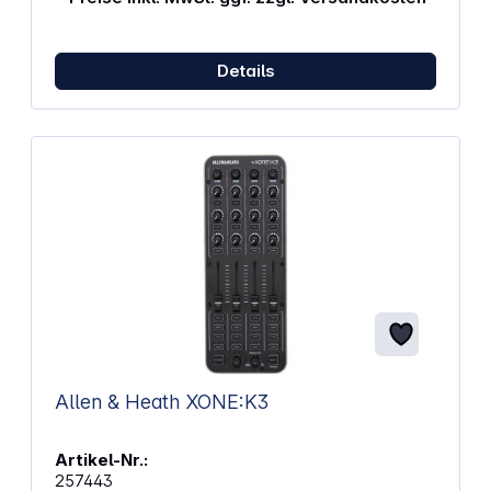
Analoger Mixer und USB‑Audiointerface in einem
GerätDer ZEDi‑10FX kombiniert einen klassischen
Analogmixer mit einem integrierten 24‑Bit / 96‑kHz
Details
USB‑Audiointerface. Audiosignale lassen sich direkt
in Recording‑, Streaming‑ oder
Playback‑Umgebungen einbinden, ohne dass ein
zusätzliches Audiointerface erforderlich ist. Die
Verbindung zu PC oder Mac erfolgt über USB, der
Einsatz mit iOS‑Geräten ist über das iOS Camera Kit
möglich. Durch das erweiterte USB‑Routing eignet
sich der ZEDi‑10FX auch für anspruchsvollere
Aufnahme‑ und Streaming‑Setups. Mehr Kanäle für
flexible AufnahmenDas integrierte USB‑Interface
arbeitet mit 4 In / 4 Out und ermöglicht
Mehrspuraufnahmen direkt in einer DAW. Mehrere
Mikrofone, Instrumente und Stereo‑Signale können
gleichzeitig aufgenommen und wiedergegeben
werden. Damit ist der ZEDi‑10FX ideal für kleine
Bands, Interviews mit mehreren Sprechern oder
Streaming‑Setups mit zusätzlichen Zuspielern.
Allen & Heath XONE:K3
Cubase LE für PC und Mac ist im Lieferumfang
enthalten, die Cubasis App für iOS steht kostenlos
zur Verfügung. Klangbearbeitung für Live‑ und
Artikel-Nr.:
StudioeinsatzDer ZEDi‑10FX ist mit hochwertigen,
257443
rauscharmen Mikrofonvorverstärkern ausgestattet,