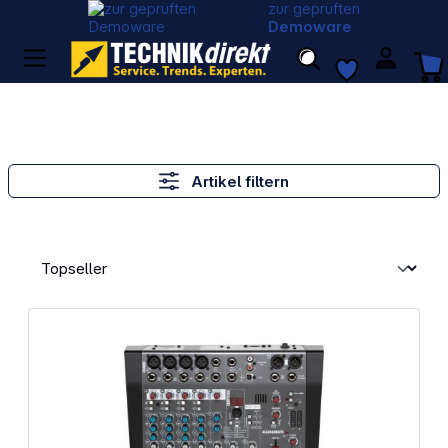
zur geprüften
Demoware
Artikel filtern