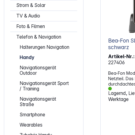
Strom & Solar
TV & Audio
Foto & Filmen
Telefon & Navigation
Bea-Fon SL
schwarz
Halterungen Navigation
Artikel-Nr.:
Handy
227406
Navigationsgerät
Outdoor
Bea-Fon Mode
Netzteil. Das
Navigationsgerät Sport
durchdachte
/ Training
speziell auf 
Lagernd, Lief
die Wert auf
Navigationsgerät
Werktage
große Tasten,
Straße
und zuverläs
legen. Es kom
Smartphone
Telefonie mit
Zusatzfunktio
Wearables
Benutzerführu
ein robustes,