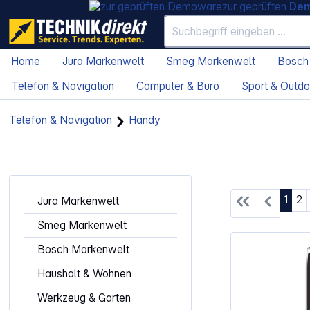
zur geprüften
De
Home
Jura Markenwelt
Smeg Markenwelt
Bosch
Telefon & Navigation
Computer & Büro
Sport & Outdo
Telefon & Navigation
Handy
Seite
Se
1
2
Jura Markenwelt
Smeg Markenwelt
Bosch Markenwelt
Haushalt & Wohnen
Werkzeug & Garten