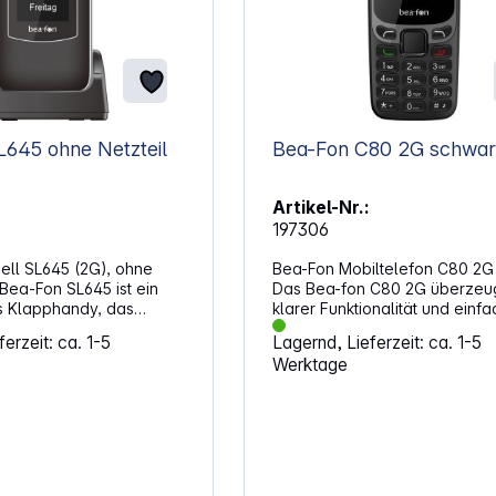
645 ohne Netzteil
Bea-Fon C80 2G schw
Artikel-Nr.:
197306
ll SL645 (2G), ohne
Bea-Fon Mobiltelefon C80 2G
 Bea‑Fon SL645 ist ein
Das Bea-fon C80 2G überzeug
s Klapphandy, das
klarer Funktionalität und einfa
Nutzer zugeschnitten ist,
Bedienung. Sein klassisches,
erzeit: ca. 1-5
Lagernd, Lieferzeit: ca. 1-5
 komfortable Bedienung,
kompaktes Design kombiniert m
Werktage
 übersichtliche Displays
durchdachten Komfortfunktio
sige Notruffunktionen
macht das Gerät ideal für alle,
biniert klassische
unkompliziertes, übersichtlich
 nützlichen
Handy suchen. Auf dem
nen und einer intuitiven
kontrastreichen 1,77 Zoll TFT-
ng. Ideal für alle, die
Farbdisplay sind Menüs und T
 leicht zu bedienendes
sichtbar, und dank beleuchtet