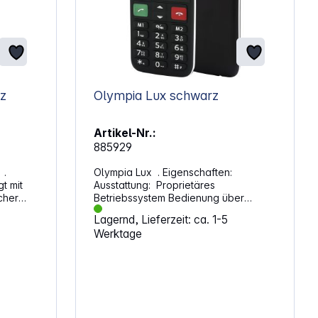
arz
Olympia Lux schwarz
Artikel-Nr.:
885929
 .
Olympia Lux . Eigenschaften:
t mit
Ausstattung: Proprietäres
cher
Betriebssystem Bedienung über
Handy-Tastatur Dual-SIM (Nano-SIM)
Lagernd, Lieferzeit: ca. 1-5
it
Aufteilung Dual-SIM: 2x SIM +
Werktage
nen
Speicherkarte Rufnummernspeicher:
 die ein
300 Vibrationsalarm Kalender Radio
es
Taschenlampe Taschenrechner
Wecker Notruffunktion Integrierte
Freisprechfunktion Lautstärke extra
exte gut
hoch regelbar Hörgerätekompatibel
er
Speicherkarten-Steckplatz: microSD