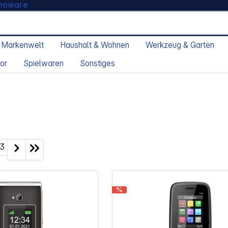
moware
 Markenwelt
Haushalt & Wohnen
Werkzeug & Garten
or
Spielwaren
Sonstiges
ite
Seite
3
%