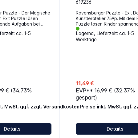
619236
 Puzzle - Der Magische
Ravensburger Puzzle - Exit D
 Exit Puzzle lösen
Künstleratelier 759p. Mit dem E
nende Aufgaben bei
Puzzle lösen Kinder spannen
lichem Puzzlespaß!
Aufgaben bei außergewöhnli
erzeit: ca. 1-5
Lagernd, Lieferzeit: ca. 1-5
Teile
Puzzlespaß! Eigenschaften: Anzahl
Werktage
lung: ab 9 Jahren
Teile: 759 Teile Altersempfehlung: ab
Anleitung Lösungsvorschlag
12 Jahren Anleitung 
11,49 €
99 €
(34.73%
EVP**
16,99 €
(32.37%
gespart)
kl. MwSt. ggf. zzgl. Versandkosten
Preise inkl. MwSt. ggf. 
Details
Details