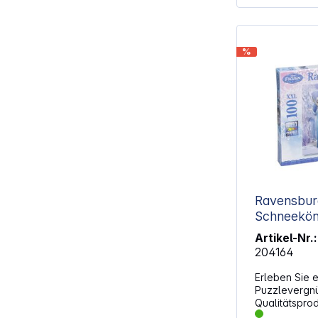
%
Ravensburg
Schneeköni
Artikel-Nr.:
204164
Erleben Sie e
Puzzlevergn
Qualitätsprod
passen perfe