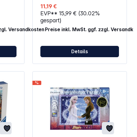
Teile: 100 ACHTUNG!Nicht für Kinder
11,19 €
unter 3 Jahren geeignet.
EVP**
15,99 €
(30.02%
Erstickungsgefahr wegen
verschluckbarer Kleinteile.
gespart)
zzgl. Versandkosten
Preise inkl. MwSt. ggf. zzgl. Versandk
Details
%