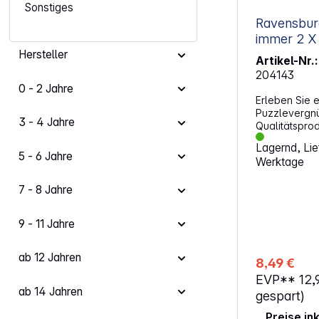
Sonstiges
Ravensbur
immer 2 X 
Hersteller
Artikel-Nr.:
204143
0 - 2 Jahre
Erleben Sie e
Puzzlevergn
3 - 4 Jahre
Qualitätsprod
passen perfe
Lagernd, Lief
handgefertig
5 - 6 Jahre
Werktage
die Formenvi
Puzzleteile u
7 - 8 Jahre
Ravensburger
Qualität. Schwestern für immer 2
Puzzle Altersempfehlung: ab 4
9 - 11 Jahre
Jahren Anzahl Teile: 2 x 24
ACHTUNG!Nich
Jahren geeig
ab 12 Jahren
8,49 €
wegen versch
EVP**
12,
ab 14 Jahren
gespart)
Preise in