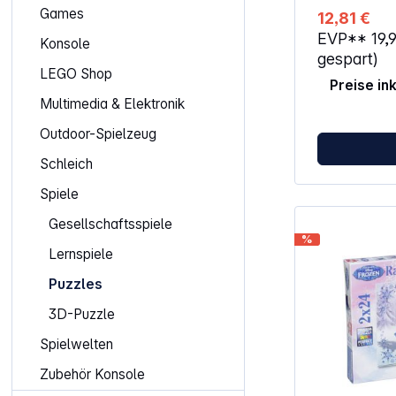
schmales End
Games
12,81 €
Wickeln Sie d
EVP**
19,
fest darum, b
Konsole
aufgerollt sin
gespart)
noch mit den
LEGO Shop
Preise in
Gummibändern
eingerollte P
Multimedia & Elektronik
und platzspa
Outdoor-Spielzeug
Die hochwert
Kunststoff un
Schleich
Stabilität und
ACHTUNG!Dies
Spiele
Kinder unter 
Benutzung nur
Gesellschaftsspiele
Erwachsenen
%
Lernspiele
Puzzles
3D-Puzzle
Spielwelten
Zubehör Konsole