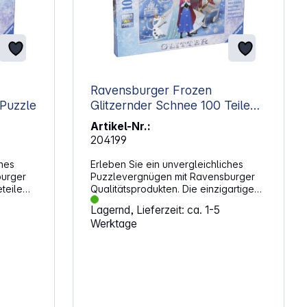
Ravensburger Frozen
XXL Puzzle
Glitzernder Schnee 100 Teile
XXL
Artikel-Nr.:
204199
ches
Erleben Sie ein unvergleichliches
burger
Puzzlevergnügen mit Ravensburger
teile
Qualitätsprodukten. Die einzigartigen
nk
Puzzleteile passen perfekt
Lagernd, Lieferzeit: ca. 1-5
ge ist
ineinander. Dank handgefertigter
Werktage
sburger
Stanzwerkzeuge ist die Formenvielfalt
ist die
der Ravensburger Puzzleteile
r
unübertroffen. Das ist die
Ravensburger Leidenschaft für
hl
Qualität. Frozen - Glitzernder Schnee
(Glitter mit Glitzereffekt)
Altersempfehlung: ab 6 Jahren Anzahl