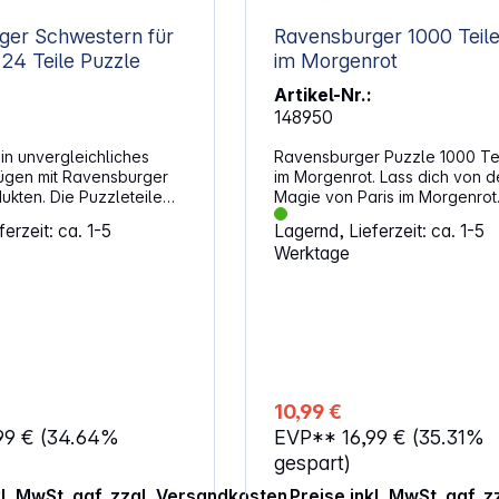
ger Schwestern für
Ravensburger 1000 Teile Pari
24 Teile Puzzle
im Morgenrot
Artikel-Nr.:
148950
in unvergleichliches
Ravensburger Puzzle 1000 Tei
ügen mit Ravensburger
im Morgenrot. Lass dich von d
ukten. Die Puzzleteile
Magie von Paris im Morgenrot
kt ineinander. Dank
verzaubern! Dieses Ravensbu
erzeit: ca. 1-5
Lagernd, Lieferzeit: ca. 1-5
ter Stanzwerkzeuge ist
Puzzle für Erwachsene entführ
Werktage
elfalt der Ravensburger
auf eine visuelle Reise durch 
nübertroffen. Das ist die
atemberaubende Schönheit de
 Leidenschaft für
der Liebe, eingefangen in de
sanften Farben eines beginn
Tages. Mit 1000 Teilen kannst
Ruhe und den Zauber des Par
t für Kinder unter 3
Morgens Stück für Stück erleb
net. Erstickungsgefahr
während du deine Konzentrat
10,99 €
luckbarer Kleinteile.
Geduld stärkst. Ein Moment de
99 €
(34.64%
EVP**
16,99 €
(35.31%
Entspannung, der dir das Gefüh
wirklich in den frühen Stunden
gespart)
Paris zu sein – ein Genuss für 
kl. MwSt. ggf. zzgl. Versandkosten
Preise inkl. MwSt. ggf. 
Seele und ein wahres Meister