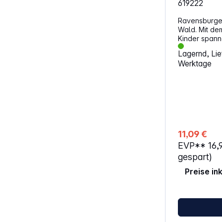
619222
Ravensburger
Wald. Mit dem
Kinder span
außergewöhn
Lagernd, Lief
Eigenschaften: Anzahl Teile: 368 
Werktage
Altersempfeh
11,09 €
EVP**
16,
gespart)
Preise in