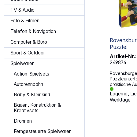
TV & Audio
Foto & Filmen
Telefon & Navigation
Ravensburg
Computer & Büro
Puzzle!
Sport & Outdoor
Artikel-Nr.:
249874
Spielwaren
Ravensburger
Action-Spielsets
Puzzleunterl
Autorennbahn
praktische A
your Puzzle! 
Lagernd, Lief
Baby & Kleinkind
angefangenen
Werktage
von 300 bis 1
Bauen, Konstruktion &
transportier
Kreativsets
zu verstauen.
dieser rutsch
Drohnen
Sie fertig si
haben. Die 
Ferngesteuerte Spielwaren
Kunststoff-Rö