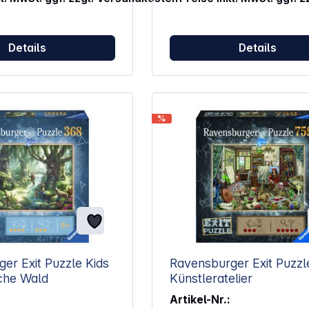
zum Staunen. Eigenschaften:
Altersempfehlung: Ab 14 Jahr
Anzahl Teile: 1000 Material: Karton
Details
Details
Abmessungen Schachtel: 34 x 
cm Puzzle Abmessungen: 70 x 50 x
0,2 cm Gewicht: 835 g
ACHTUNG!Spielzeug für Kinde
3 Jahren nicht geeignet.
Erstickungsgefahr wegen
%
verschluckbarer Kleinteile.
er Exit Puzzle Kids
Ravensburger Exit Puzzl
che Wald
Künstleratelier
Artikel-Nr.: