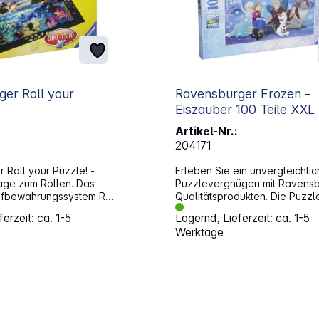
er Roll your
Ravensburger Frozen -
Eiszauber 100 Teile 
Artikel-Nr.:
204171
 Roll your Puzzle! -
Erleben Sie ein unvergleichli
age zum Rollen. Das
Puzzlevergnügen mit Ravens
ufbewahrungssystem Roll
Qualitätsprodukten. Die Puzzle
erlaubt es Ihnen, Ihre
passen perfekt ineinander. Da
erzeit: ca. 1-5
Lagernd, Lieferzeit: ca. 1-5
 und fertigen Puzzles
handgefertigter Stanzwerkzeu
Werktage
500 Teilen sicher zu
die Formenvielfalt der Raven
en und auch platzsparend
Puzzleteile unübertroffen. Das 
 Puzzeln Sie direkt auf
Ravensburger Leidenschaft fü
festen Filzunterlage, bis
Qualität. Frozen - Eiszauber
nd oder keine Lust mehr
Altersempfehlung: ab 6 Jahren Anza
zuvor zusammengesteckte
Teile: 100 ACHTUNG!Nicht für Kinder
hre wird dann auf ein
unter 3 Jahren geeignet.