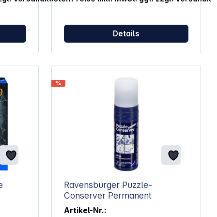
verschluckbarer Kleinteile.
en
Details
26 x 6
r unter
%
e
Ravensburger Puzzle-
Conserver Permanent
Artikel-Nr.: