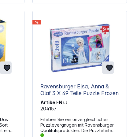
Teilen oder für 4 Puzzles mit je 1000
Teilen etc.) ACHTUNG:Dies ist kein
Spielzeug. Nur unter Aufsicht von
Erwachsenen benutzen. Von
%
Kleinkindern fernhalten.
Ravensburger Elsa, Anna &
Olaf 3 X 49 Teile Puzzle Frozen
Artikel-Nr.:
204157
 Das
Erleben Sie ein unvergleichliches
Sort
Puzzlevergnügen mit Ravensburger
t ein
Qualitätsprodukten. Die Puzzleteile
die
passen perfekt ineinander. Dank