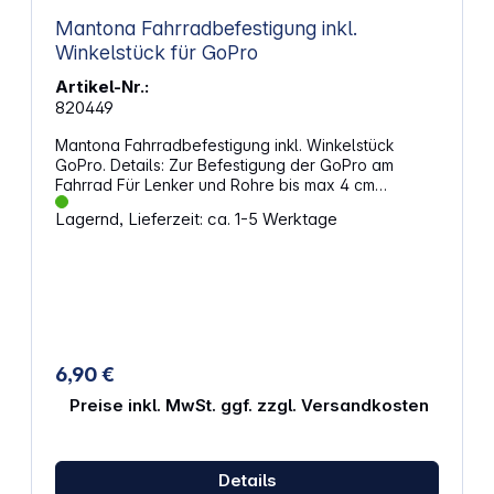
Mantona Fahrradbefestigung inkl.
Winkelstück für GoPro
Artikel-Nr.:
820449
Mantona Fahrradbefestigung inkl. Winkelstück
GoPro. Details: Zur Befestigung der GoPro am
Fahrrad Für Lenker und Rohre bis max 4 cm
Durchmesser Inklusive verstellbarem Winkelstück
Lagernd, Lieferzeit: ca. 1-5 Werktage
für die optimale Perspektive Einfache Montage
durch GoPro Schnellverschluss GoPro Kamera nicht
im Lieferumfang enthalten Die mantona
Fahrradbefestigung können Sie ganz einfach z.B.
am Lenker anbringen. Mit im Lieferumfang ist ein 3-
fach verstellbares Winkelstück, wodurch Sie den
Aufnahmewinkel für jede Situation individuell
anpassen können. Passend für Rohre bis max. 4 cm
6,90 €
Durchmesser. Technische Beschreibung:
Durchmesser: min. 48mm, max. 16mm Maße (LxHxB):
Preise inkl. MwSt. ggf. zzgl. Versandkosten
ca. 10 x 5,5 x 1,5 cm Gewicht: ca. 90g Lieferumfang:
1x Lenkeradapter, 1x Winkelstück
Details