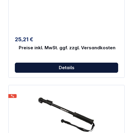
Mikrofonadapter, um dein Mikrofon-Setup komplett
unsichtbar zu machen. Mit dem mitgelieferten 3,5mm
Audiokabel kannst du dein Mikrofon-Setup schnell
und einfach anschließen. Hinweis: Dieses Produkt
enthält weder einen Selfie-Stick noch ein Mikrofon.
Eigenschaften: Speziell entwickelt für RØDE
Wireless GO/GO II/Me/Pro Enthält 1x RØDE Wireless
25,21 €
GO Zubehörschuh und 1x 3,5mm Audiokabel
(Stecker auf Stecker) Kompatibel mit Insta360 X5
Preise inkl. MwSt. ggf. zzgl. Versandkosten
Details
%