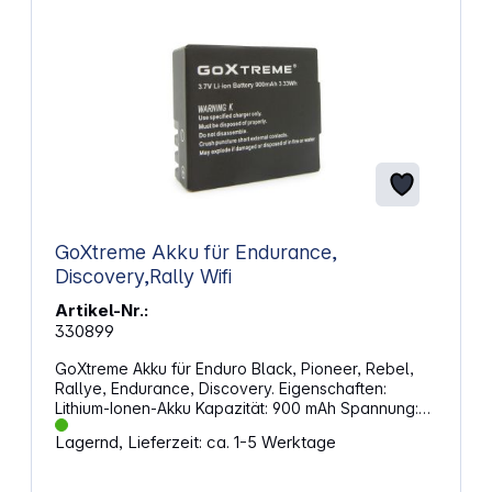
GoXtreme Akku für Endurance,
Discovery,Rally Wifi
Artikel-Nr.:
330899
GoXtreme Akku für Enduro Black, Pioneer, Rebel,
Rallye, Endurance, Discovery. Eigenschaften:
Lithium-Ionen-Akku Kapazität: 900 mAh Spannung:
3,7 V 3,33 Wh Kompatibel mit GoXtreme Action-
Lagernd, Lieferzeit: ca. 1-5 Werktage
Cams: Enduro Black Pioneer Rebel / Rebel + Rallye
Endurance Discovery