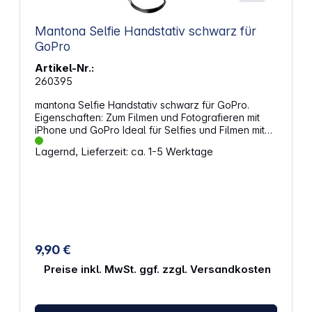
Mantona Selfie Handstativ schwarz für
GoPro
Artikel-Nr.:
260395
mantona Selfie Handstativ schwarz für GoPro.
Eigenschaften: Zum Filmen und Fotografieren mit
iPhone und GoPro Ideal für Selfies und Filmen mit
mehr Entfernung zum Motiv Flexible Arretierung des
Lagernd, Lieferzeit: ca. 1-5 Werktage
Stativkopfes Stufenloser Längenauszug
Smartphone-Adapter für alle gängigen
Smartphones mit Gummierung für sicheren Halt
GoPro Adapter mit ¼ Zoll Gewinde zum Anbringen
direkt am Stativ Handschlaufe zur zusätzlichen
Sicherung des Handstativs
9,90 €
Preise inkl. MwSt. ggf. zzgl. Versandkosten