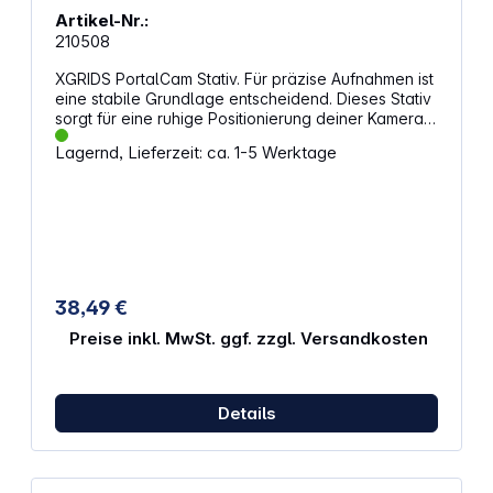
Artikel-Nr.:
210508
XGRIDS PortalCam Stativ. Für präzise Aufnahmen ist
eine stabile Grundlage entscheidend. Dieses Stativ
sorgt für eine ruhige Positionierung deiner Kamera
und unterstützt professionelle Ergebnisse bei der
Lagernd, Lieferzeit: ca. 1-5 Werktage
Arbeit mit 3D-Scans oder fotografischen Projekten.
Es eignet sich sowohl für den Einsatz in
geschlossenen Räumen als auch im Freien und
passt zu Geräten mit Standardanschluss.
Eigenschaften: Reduziert Bewegungen durch eine
feste Basis für klare Aufnahmen Geeignet für den
Einsatz drinnen und draußen für flexible Projekte
Gefertigt aus widerstandsfähigen Materialien für
38,49 €
lange Nutzungsdauer Hilft bei präzisen 3D-Scans
und Architekturaufnahmen Unterstützt
Preise inkl. MwSt. ggf. zzgl. Versandkosten
Anwendungen wie Photogrammetrie und LiDAR für
detailreiche Ergebnisse Kompatibel mit PortalCam
und Geräten mit Standard-Stativgewinde
Details