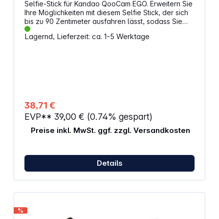
Selfie-Stick für Kandao QooCam EGO. Erweitern Sie
Ihre Möglichkeiten mit diesem Selfie Stick, der sich
bis zu 90 Zentimeter ausfahren lässt, sodass Sie
mühelos Ihre idealen Aufnahmewinkel erreichen.
Lagernd, Lieferzeit: ca. 1-5 Werktage
Hergestellt aus hochwertiger Kohlefaser, ist er nicht
nur leicht, sondern auch äußerst stabil. Mit seinem
flexiblen Kugelkopf, der sich um 90 Grad drehen
lässt, können Sie ganz einfach aus verschiedenen
Blickwinkeln fotografieren und diese Einstellungen
sogar fixieren. Die schnelle Anpassung von 25 bis
90 Zentimetern ermöglicht Ihnen eine vielseitige
Nutzung. Nutzen Sie die Leichtigkeit, Stabilität und
38,71 €
Vielseitigkeit dieses Selfie Sticks, um Ihre
EVP**
39,00 €
(0.74% gespart)
Aufnahmen aus jedem Winkel zu perfektionieren.
Eigenschaften: Für Kandao QooCam EGO
Preise inkl. MwSt. ggf. zzgl. Versandkosten
Ausziehbar Länge: 25 - 90 cm Montage: 1/4"
Kugelkopf: 90° drehbar
Details
%