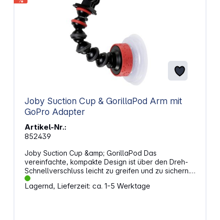
%
Joby Suction Cup & GorillaPod Arm mit
GoPro Adapter
Artikel-Nr.:
852439
Joby Suction Cup &amp; GorillaPod Das
vereinfachte, kompakte Design ist über den Dreh-
Schnellverschluss leicht zu greifen und zu sichern.
Der extreme Halt auf glatten, nicht porösen
Lagernd, Lieferzeit: ca. 1-5 Werktage
Oberflächen ist stärker als bei jedem anderen
zurzeit erhältlichen Saugnapf Design. GorillaPod
Arm: Gewicht: 30 g Abmessungen (BxTxH): 25 x 25 x
124,1 mm Suction Cup: Gewicht: 72 g Abmessungen