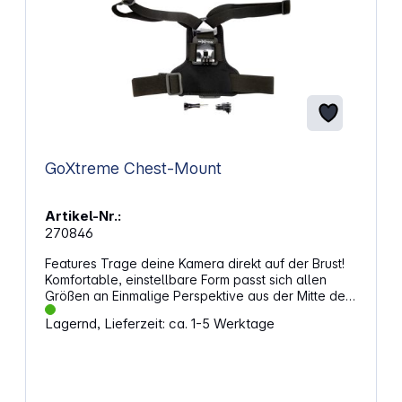
GoXtreme Chest-Mount
Artikel-Nr.:
270846
Features Trage deine Kamera direkt auf der Brust!
Komfortable, einstellbare Form passt sich allen
Größen an Einmalige Perspektive aus der Mitte des
Körpers Mehr Körperbewegungen in Kamera-
Lagernd, Lieferzeit: ca. 1-5 Werktage
Reichweite Perfekte Halterung fürs Skifahren,
Kayak, Fahrrad, Motorcross fahren und viele
andere Sportarten (Keine Kamera im Lieferumfang
enthalten)