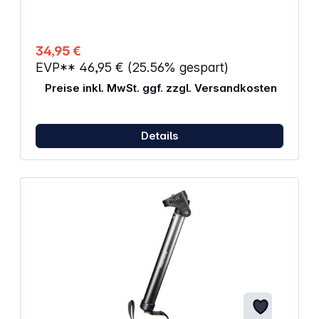
(BxTxH): 80 x 80 x 37 mm Mount für GoPro: Gewicht:
8 g Abmessungen (BxTxH): 30,7 x 31 x 27,5 mm
Gewinde 1/4 ''-20
34,95 €
EVP**
46,95 €
(25.56% gespart)
Preise inkl. MwSt. ggf. zzgl. Versandkosten
Details