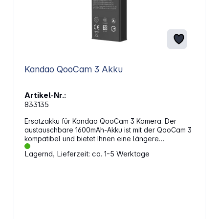
Kandao QooCam 3 Akku
Artikel-Nr.:
833135
Ersatzakku für Kandao QooCam 3 Kamera. Der
austauschbare 1600mAh-Akku ist mit der QooCam 3
kompatibel und bietet Ihnen eine längere
Energieversorgung. Nehmen Sie länger auf einer
Lagernd, Lieferzeit: ca. 1-5 Werktage
einzigen Ladung auf und tauschen Sie die Batterien
einfach aus, um noch länger zu filmen.
Eigenschaften: Für Kandao QooCam 3
Nennspannung: 3,85 V Kapazität: 1600 mAh, 6,16 Wh
Ladespannung: 4,4 V