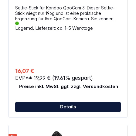
Selfie-Stick für Kandao QooCam 3. Dieser Selfie-
Stick wiegt nur 196g und ist eine praktische
Ergänzung für Ihre QooCam-Kamera. Sie können
die Länge zwischen 29 cm und 120 cm schnell
Lagernd, Lieferzeit: ca. 1-5 Werktage
anpassen und ihn mit einem 1/4-Zoll-Anschluss an
Ihrer Kamera sowie an verschiedenen Stativen und
Halterungen befestigen. Der rutschfeste Handgriff
und die integrierte Schlaufe ermöglichen stabile
und zuverlässige Freihand-Aufnahmen. So holen
Sie das Beste aus Ihren Aufnahmen heraus.
Eigenschaften: Für Kandao QooCam 3 Ausziehbar
Länge: 29 - 120 cm 1/4" Montage
16,07 €
Aluminiumlegierung Gewicht: 196 g
EVP**
19,99 €
(19.61% gespart)
Preise inkl. MwSt. ggf. zzgl. Versandkosten
Details