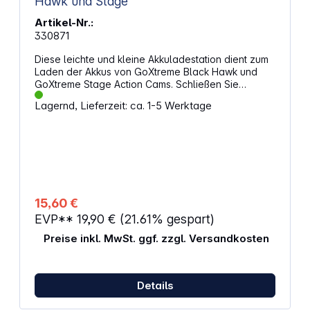
Hawk und Stage
Artikel-Nr.:
330871
Diese leichte und kleine Akkuladestation dient zum
Laden der Akkus von GoXtreme Black Hawk und
GoXtreme Stage Action Cams. Schließen Sie
einfach Ihr vorhandenes Micro-USB-Ladegerät an
Lagernd, Lieferzeit: ca. 1-5 Werktage
und schon beginnt der Ladevorgang. Inklusive
Status-LED. Features: Eingangsspannung: 5,0 V DC
Eingangsstrom: max. 1,0 A
15,60 €
EVP**
19,90 €
(21.61% gespart)
Preise inkl. MwSt. ggf. zzgl. Versandkosten
Details