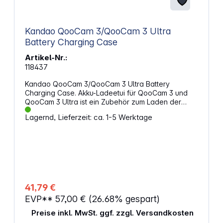
Kandao QooCam 3/QooCam 3 Ultra
Battery Charging Case
Artikel-Nr.:
118437
Kandao QooCam 3/QooCam 3 Ultra Battery
Charging Case. Akku-Ladeetui für QooCam 3 und
QooCam 3 Ultra ist ein Zubehör zum Laden der
Akkus für ActionCam Nutzer. Mit nur 110 g ist es sehr
Lagernd, Lieferzeit: ca. 1-5 Werktage
leicht und ideal für das Laden der Batterien auch
unterwegs. Eigenschaften: Akku-Ladeetui mit 2
Ladeschächten Passend für QooCam3 / QooCam3
Ultra ActionCams Stromversorgung über USB-C
41,79 €
EVP**
57,00 €
(26.68% gespart)
Preise inkl. MwSt. ggf. zzgl. Versandkosten