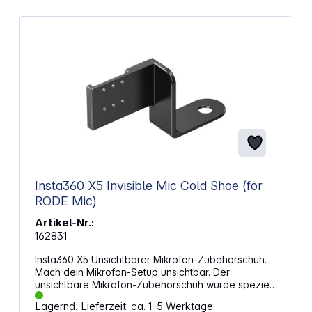
Insta360 X5 Invisible Mic Cold Shoe (for
RODE Mic)
Artikel-Nr.:
162831
Insta360 X5 Unsichtbarer Mikrofon-Zubehörschuh.
Mach dein Mikrofon-Setup unsichtbar. Der
unsichtbare Mikrofon-Zubehörschuh wurde speziell
für RØDE Wireless GO/GO II/Me/Pro entwickelt.
Lagernd, Lieferzeit: ca. 1-5 Werktage
Einfache IntegrationVerwende ihn mit einem