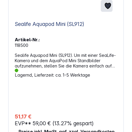
Sealife Aquapod Mini (SL912)
Artikel-Nr.:
118500
Sealife Aquapod Mini (SL912). Um mit einer SeaLife-
Kamera und dem AquaPod Mini Standbilder
aufzunehmen, stellen Sie die Kamera einfach auf
den „SPY“-Modus ein, damit sie automatisch in
Lagernd, Lieferzeit: ca. 1-5 Werktage
bestimmten Zeitabständen Aufnahmen macht. Für
Videos schalten Sie die Kamera in den Videomodus
und beginnen mit der Aufnahme. Die besten
Ergebnisse erzielen Sie, wenn Sie weiche und
sanfte Bewegungen machen, damit das Objektiv
auf Ihr Motiv fokussiert bleibt. Der AquaPod ist
korrosionsfrei und salzwasserbeständig, was ihn
von anderen tragbaren "Selfie-Sticks“ und
51,17 €
Einbeinstativen unterscheidet. Der AquaPod Mini
EVP**
59,00 €
(13.27% gespart)
umfasst eine Handschlaufe und eine mit GoPro-
Kameras kompatible Halterung. Eigenschaften:
Preise inkl. MwSt. ggf. zzgl. Versandkosten