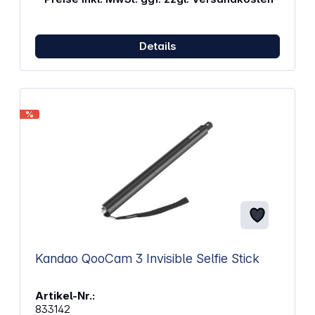
Passt auf alle SeaLife-Kameras sowie auf alle
anderen Kameras mit einem Standard 1/4-20-
Stativanschluss Enthält einen Adapter, der mit
GoPro-Kameras kompatibel ist und sich in
Details
Sekundenschnelle installieren lässt Eloxiertes
Aluminium und rostfreie Stahlteile Inklusive Lanyard
mit Clip und strukturiertem Gummigriff für sicheren
Halt Kompakt und leicht für den einfachen
Transport Lässt sich von 15,5 Zoll (39 cm) auf 38
%
Zoll (97 cm) ausziehen Gewicht: 320 g (0,7 lbs)
Abmessungen: 50,8 x 5,08 x 5,08 cm (20 × 2 × 2
Zoll)
Kandao QooCam 3 Invisible Selfie Stick
Artikel-Nr.:
833142