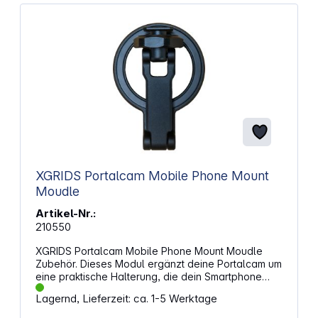
Halt für Mikrofone und Lampen
Schnellspannmechanismus für einfache
Befestigung Vertikal-Horizontal-Montage für
flexiblen Einsatz Geeignet für professionelle Foto-
und Videoaufnahmen Kompakte und stabile
Konstruktion Einfach zu transportieren und zu lagern
Abmessungen (BxHxT): 44,5 x 18 x 14,4 mm
Gewicht: 11,5 g
XGRIDS Portalcam Mobile Phone Mount
Moudle
Artikel-Nr.:
210550
XGRIDS Portalcam Mobile Phone Mount Moudle
Zubehör. Dieses Modul ergänzt deine Portalcam um
eine praktische Halterung, die dein Smartphone
sicher hält und deine Aufnahmen unterstützt. Durch
Lagernd, Lieferzeit: ca. 1-5 Werktage
die klare Ausrichtung auf mobile Anwendungen
richtet sich dieses Zubehör an alle, die unterwegs