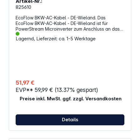
Artikel-Nr.:
825610
EcoFlow BKW-AC-Kabel - DE-Wieland. Das
EcoFlow BKW-AC-Kabel - DE-Wieland ist für
PowerStream Microinverter zum Anschluss an das
Stromnetz über eine Wieland-Steckdose bestimmt.
Lagernd, Lieferzeit: ca. 1-5 Werktage
Eigenschaften: Kabeltyp: AC-Ladekabel - DE-
Wieland
51,97 €
EVP**
59,99 €
(13.37% gespart)
Preise inkl. MwSt. ggf. zzgl. Versandkosten
Details