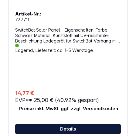
Standby-Verbrauch von nur 12 Mikroampere für
lange Einsatzzeiten Leerlaufstrom unter 300
Artikel-Nr.:
Mikroampere für minimalen Eigenverbrauch Drei
737711
DC-Ausgänge (6V/2A, 9V/1,3A, 12V/1A) für
verschiedene Geräte Wasser- und Staubschutz
SwitchBot Solar Panel . Eigenschaften: Farbe:
nach Schutzklasse IP66 für Außeneinsätze
Schwarz Material: Kunststoff mit UV-resistenter
Einsatztemperatur von -20 bis +60 Grad Celsius für
Beschichtung Ladegerät für SwitchBot-Vorhang mit
extreme Bedingungen
U/Rod/I-Modellen 8 Monate bei voller Ladung
Lagernd, Lieferzeit: ca. 1-5 Werktage
verwendbar Einfach einstecken und verwenden
Keine Notwendigkeit für komplizierte Einstellungen
Abmessungen (L x B x H): 2,5 x 7,2 x 16,5 cm
Gewicht: 100 g
14,77 €
EVP**
25,00 €
(40.92% gespart)
Preise inkl. MwSt. ggf. zzgl. Versandkosten
Details