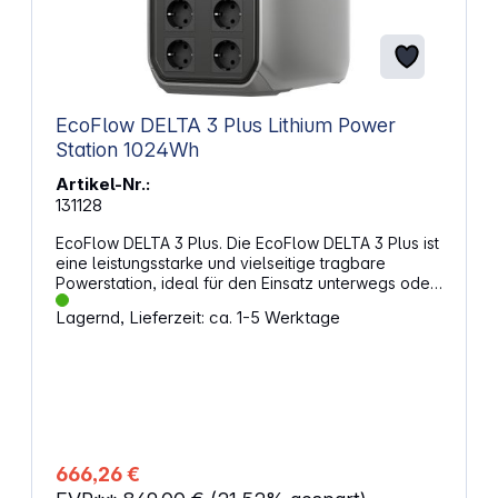
EcoFlow DELTA 3 Plus Lithium Power
Station 1024Wh
Artikel-Nr.:
131128
EcoFlow DELTA 3 Plus. Die EcoFlow DELTA 3 Plus ist
eine leistungsstarke und vielseitige tragbare
Powerstation, ideal für den Einsatz unterwegs oder
als Notstromversorgung. Eigenschaften:
Lagernd, Lieferzeit: ca. 1-5 Werktage
Kapazität: 1.024 Wh Leistung: 2.400 W X-Boost-
Ausgang AC-Ausgänge: 4 x 1.800 W USB-A-
Schnellladung: 2 x 36 W USB-C-Ausgänge: 2 x 140
W DC5521-Ausgänge: 2 x 12,6 V, 3 A max Kfz-
Ladeausgang: 12,6 V, 10 A, 126 W max
Eingänge: 800 W Kfz-Ladeeingang, 1.500 W AC+PV
Eingang Batteriechemie: LFP
Zyklenlebensdauer: 4.000 Zyklen bis 80 %
666,26 €
Kapazität Schutz vor Wasser: IP65 für Schutz vor