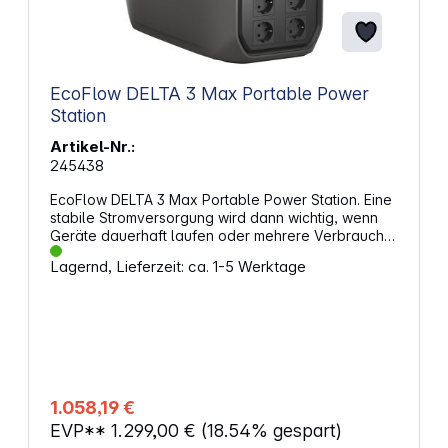
EcoFlow DELTA 3 Max Portable Power
Station
Artikel-Nr.:
245438
EcoFlow DELTA 3 Max Portable Power Station. Eine
stabile Stromversorgung wird dann wichtig, wenn
Geräte dauerhaft laufen oder mehrere Verbraucher
parallel versorgt werden sollen. Diese
Lagernd, Lieferzeit: ca. 1-5 Werktage
Powerstation stellt dafür eine hohe nutzbare
Kapazität und eine starke AC-Ausgangsleistung
bereit. Sie eignet sich für Situationen, in denen
Verlässlichkeit und konstante Leistung im
Vordergrund stehen. Gleichzeitig bleibt das System
transportabel und flexibel einsetzbar. Hohe
Leistung für parallele VerbraucherDie AC-
Ausgangsleistung von bis zu 2 400 W erlaubt den
1.058,19 €
gleichzeitigen Betrieb zahlreicher Elektrogeräte.
EVP**
1.299,00 €
(18.54% gespart)
Auch Geräte mit höherem Anlaufstrom lassen sich