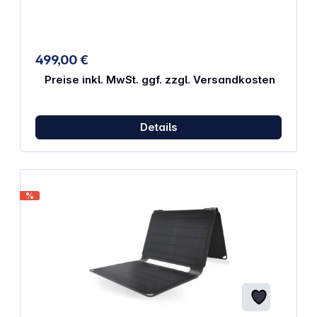
Kabellänge: 2 m (+/- 5 cm) Abmessungen: 360 x 360
mm Zelltyp: Monokristallin Arm und Befestigungskit
inbegriffen Wetterfest nach IP66
499,00 €
Preise inkl. MwSt. ggf. zzgl. Versandkosten
Details
%