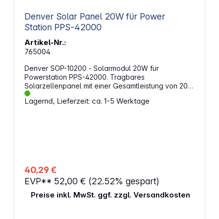
Denver Solar Panel 20W für Power
Station PPS-42000
Artikel-Nr.:
765004
Denver SOP-10200 - Solarmodul 20W für
Powerstation PPS-42000. Tragbares
Solarzellenpanel mit einer Gesamtleistung von 20W
USB-A - 5V-3A+9V-2A+12V-1,5A QC3.0 Funktion für
Lagernd, Lieferzeit: ca. 1-5 Werktage
schnelles Laden DC-Ausgang 5V-18V
Zusammenklappbar für einfachen Transport
Schlankes Design Monokristallines Silizium + ETFE
Highlights: Zusammenklappbar, Solarmodule, USB-
A, QC3.0 DC-Ausgang Leistung: maximal 20 W über
das Solarpanel Anschlüsse: USB-A-Ausgang zum
Laden, DC-Ausgang 5-18V
40,29 €
EVP**
52,00 €
(22.52% gespart)
Preise inkl. MwSt. ggf. zzgl. Versandkosten