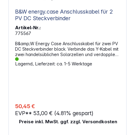
B&W energy.case Anschlusskabel für 2
PV DC Steckverbinder
Artikel-Nr.:
775567
B&amp;W Energy Case Anschlusskabel für zwei PV
DC Steckverbinder black. Verbinde das Y-Kabel mit
zwei handelsüblichen Solarzellen und verdopple
somit die Ladeleistung deines energy.cases.
Lagernd, Lieferzeit: ca. 1-5 Werktage
Eigenschaften: B&amp;W Energy.case mit zwei
handelsüblichen Solarzellen mit PV DC
Steckverbinder gleichzeitig aufladen Hochwertige
Gummileitung Kabellänge: 2 m B&amp;W DC Plug F /
2x PV DC Steckverbinder Farbe: schwarz
Lieferumfang: 1x Anschlusskabel mit zwei PV DC
Steckverbindern
50,45 €
EVP**
53,00 €
(4.81% gespart)
Preise inkl. MwSt. ggf. zzgl. Versandkosten