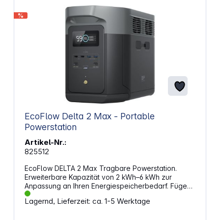
%
EcoFlow Delta 2 Max - Portable
Powerstation
Artikel-Nr.:
825512
EcoFlow DELTA 2 Max Tragbare Powerstation.
Erweiterbare Kapazität von 2 kWh–6 kWh zur
Anpassung an Ihren Energiespeicherbedarf. Fügen
Sie bis zu zwei DELTA 2 Max Intelligente
Lagernd, Lieferzeit: ca. 1-5 Werktage
Zusatzbatterien hinzu, um 6.144 Wh zu erreichen.
Ideal für Haushaltsreserve, Caravaning,