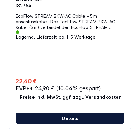
182354
EcoFlow STREAM BKW-AC Cable – 5 m
Anschlusskabel. Das EcoFlow STREAM BKW-AC
Kabel (5 m) verbindet den EcoFlow STREAM
Mikrowechselrichter direkt mit
Lagernd, Lieferzeit: ca. 1-5 Werktage
dem Hausstromnetz und eignet sich ideal für
kompakte Installationen mit kurzer Distanz zur
Steckdose. Eigenschaften: Länge: 5 Meter – perfekt
für Installationen auf dem Dach, Balkon oder im
Garten Anwendung: Verbindung zwischen
Mikrowechselrichter und Steckdose (230 V)
Steckertyp: Standard-AC-Stecker für den
Netzanschluss
22,40 €
EVP**
24,90 €
(10.04% gespart)
Preise inkl. MwSt. ggf. zzgl. Versandkosten
Details