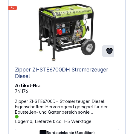
%
Zipper ZI-STE6700DH Stromerzeuger
Diesel
Artikel-Nr.:
741176
Zipper ZI-STE6700DH Stromerzeuger, Diesel.
Eigenschaften: Hervorragend geeignet für den
Baustellen- und Gartenbereich sowie
landwirtschaftlichen Einsatz E-Start, Seilzug
Lagernd, Lieferzeit: ca. 1-5 Werktage
Einfache Bedienung Fahrwerk und Handgriffe Hohe
Tankkapazität AVR Regelung Technische Daten:
Bordsteinkante (Spedition)
Motorleistung: 5700 W, max. 6500 W Drehzahl: