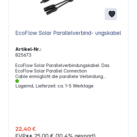
EcoFlow Solar Parallelverbind- ungskabel
Artikel-Nr.:
825673
EcoFlow Solar Parallelverbindungskabel. Das
EcoFlow Solar Parallel Connection
Cable ermöglicht die parallele Verbindung
von Solarmodulen mit EcoFlow-Powerstations
Lagernd, Lieferzeit: ca. 1-5 Werktage
der DELTA- und RIVER-Serien. Eigenschaften: Zur
Parallelschaltung von Solarmodulen
zur Effizienzsteigerung des Ladevorgangs
Erforderlich zur Parallelschaltung von
4 Solarmodulen zum Aufladen von Powerstations
der EcoFlow DELTA-Serie Erforderlich
zur Parallelschaltung von 2 Solarmodulen zum
Aufladen von Powerstations der EcoFlow RIVER-
22,40 €
Serie PV DC Solar-Anschlüsse
EVP**
25,00 €
(10.4% gespart)