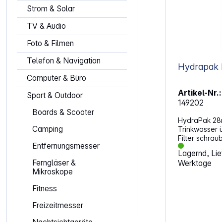
Strom & Solar
TV & Audio
Foto & Filmen
Telefon & Navigation
Hydrapak 
Computer & Büro
Artikel-Nr.:
Sport & Outdoor
149202
Boards & Scooter
HydraPak 28m
Camping
Trinkwasser 
Filter schrau
Entfernungsmesser
Flaschen und
Lagernd, Lief
ebenso einfa
Ferngläser &
Werktage
Reservoirs u
Mikroskope
Play-Anschlu
Direktes Auf
Fitness
Flaschen und
Einfache Inte
Freizeitmesser
Reservoirs und Deck
Anschluss für