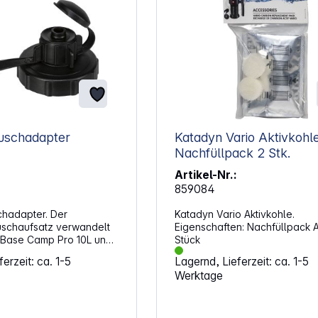
uschadapter
Katadyn Vario Aktivkohl
Nachfüllpack 2 Stk.
Artikel-Nr.:
859084
hadapter. Der
Katadyn Vario Aktivkohle.
uschaufsatz verwandelt
Eigenschaften: Nachfüllpack Anzahl: 2
 Base Camp Pro 10L und
Stück
Gravity Camp 6L
erzeit: ca. 1-5
Lagernd, Lieferzeit: ca. 1-5
ilter im Handumdrehen in
Werktage
-Dusche. Einfach den
 entfernen und schon
t werden. Ideal für
dern und Trekking in