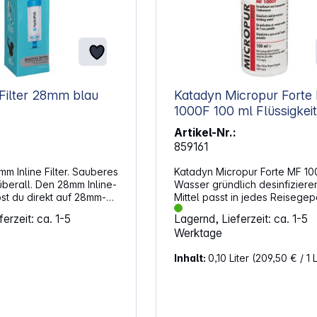
Filter 28mm blau
Katadyn Micropur Forte
1000F 100 ml Flüssigkeit
Artikel-Nr.:
859161
m Inline Filter. Sauberes
Katadyn Micropur Forte MF 10
überall. Den 28mm Inline-
Wasser gründlich desinfiziere
bst du direkt auf 28mm-
Mittel passt in jedes Reisege
 deren Öffnungen,
schützt bis zu 6 Monate vor e
erzeit: ca. 1-5
Lagernd, Lieferzeit: ca. 1-5
ch in alle HydraPak
Verkeimung. Es ist vielseitig
Werktage
nd Deckel mit Plug-N-
einsetzbar, z.B. auf Urlaubsre
ss. Eigenschaften:
oder Wandertouren. Eigenscha
Inhalt:
0,10 Liter
(209,50 € / 1 L
schrauben auf 28mm-
Zweck: Desinfektion und
 -Flaschenöffnungen
Konservierung von Trinkwasse
gration in alle HydraPak
Flüssig Menge: 100 ml Gefahren- und
el Plug-N-Play-
Sicherheitshinweise: Achtung: (H315)
 flexible Verbindung
Verursacht Hautreizungen. (H319)