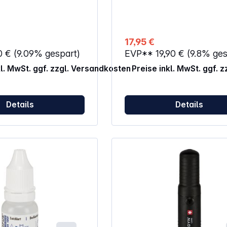
aften: Für Katadyn
ro 10L und Katadyn
 6L
17,95 €
0 €
(9.09% gespart)
EVP**
19,90 €
(9.8% ges
kl. MwSt. ggf. zzgl. Versandkosten
Preise inkl. MwSt. ggf. 
Details
Details