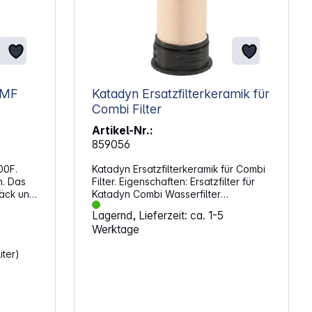
 MF
Katadyn Ersatzfilterkeramik für
Combi Filter
Artikel-Nr.:
859056
00F.
Katadyn Ersatzfilterkeramik für Combi
n. Das
Filter. Eigenschaften: Ersatzfilter für
päck und
Katadyn Combi Wasserfilter
rneuter
Mikroporöse Schicht mit
Lagernd, Lieferzeit: ca. 1-5
eingelagertem Silber verzögert
Werktage
isen
Bakterienwachstum Porengröße: 0,2
ften:
Mikron (0,0002 mm)
iter)
Keramikfilterelemente können
r
gereinigt werden Messbare
Filterkapazität Lebensdauer max.: ca.
50000 l (Keramik), bis 400 l
(Aktivkohle) Leistung: bis max. 1 l / min