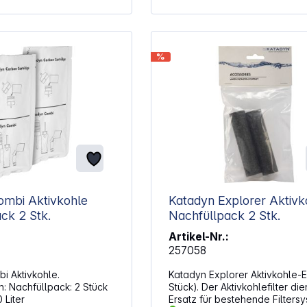
Wasserqualität Als Ersatzkartusche
nützlich bei Wartung und
Instandhaltung des Filtersyst
Passgenaue Ausführung erleic
den Austausch im kompatiblen
%
Kompatibel mit: Katadyn Explorer
Katadyn Explorer Pro
ombi Aktivkohle
Katadyn Explorer Aktivk
ck 2 Stk.
Nachfüllpack 2 Stk.
Artikel-Nr.:
257058
i Aktivkohle.
Katadyn Explorer Aktivkohle-E
Stück
Stück). Der Aktivkohlefilter die
 Liter
Ersatz für bestehende Filters