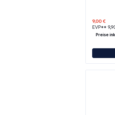
der Natur. Eigensch
Base Camp P
Gravity Camp
9,00 €
EVP**
9,9
Preise in