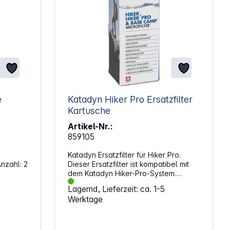
e
Katadyn Hiker Pro Ersatzfilter
Kartusche
Artikel-Nr.:
859105
Katadyn Ersatzfilter für Hiker Pro.
Dieser Ersatzfilter ist kompatibel mit
dem Katadyn Hiker-Pro-System.
Entfernt schlechten Geschmack und
Lagernd, Lieferzeit: ca. 1-5
Gerüche sowie Verunreinigungen aus
Werktage
deinem Trinkwasser. Das Hiker-Pro-
System ist ideal für Wanderungen und
lange Ausflüge in der Natur.
Eigenschaften: Kompatibel mit Hiker