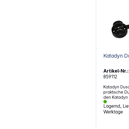
Katadyn D
Artikel-Nr.:
859112
Katadyn Dusc
praktische D
den Katadyn
den Katadyn 
Lagernd, Lief
Gravitationsf
Werktage
eine Outdoor
Filtereinsatz
kann gedusch
Camping, Wan