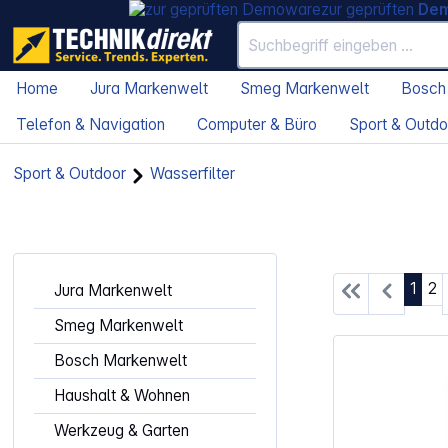
zur geprüften
De
Home
Jura Markenwelt
Smeg Markenwelt
Bosch
Telefon & Navigation
Computer & Büro
Sport & Outdo
Sport & Outdoor
Wasserfilter
Seite
Se
1
2
Jura Markenwelt
Smeg Markenwelt
Bosch Markenwelt
Haushalt & Wohnen
Werkzeug & Garten