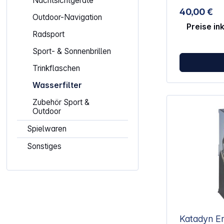
Nachtsichtgeräte
Geeignet für
40,00 €
Verwendung m
Outdoor-Navigation
Pioneer Wasserbeut
Preise in
Trinken aus 
Radsport
Reser
Sport- & Sonnenbrillen
Trinkflaschen
Wasserfilter
Zubehör Sport &
Outdoor
Spielwaren
Sonstiges
Katadyn Ersat