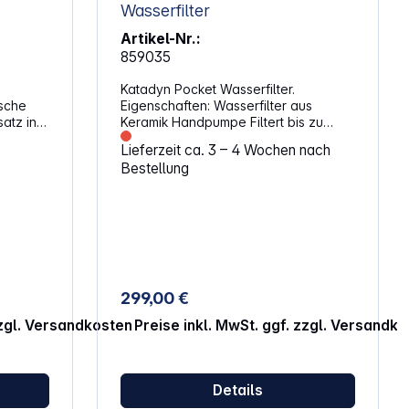
Wasserfilter
Artikel-Nr.:
859035
Katadyn Pocket Wasserfilter.
ische
Eigenschaften: Wasserfilter aus
satz in
Keramik Handpumpe Filtert bis zu
gelegt
50.000 Liter Wasser Abmessungen
Lieferzeit ca. 3 – 4 Wochen nach
(Durchmesser x Länge): 6 x 24 cm
Bestellung
on
Gewicht: 550 g
zt und
e bei
Die
anisch
ine
gt. Die
299,00 €
rmenge
zzgl. Versandkosten
Preise inkl. MwSt. ggf. zzgl. Versandk
ten:
möglicht
ng von
Details
 der