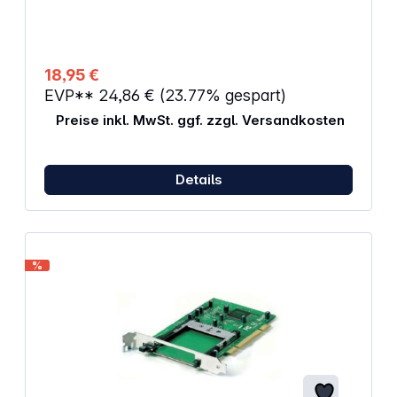
installieren Sie die mitgelieferten Treiber und schon
können Sie loslegen! Eigenschaften: Erweitert
Deinen Desktop-Computer um 4 zusätzliche USB
3.0-Ports Unterstützt USB SuperSpeed 5Gbps Hot-
Swap Unterstützt UASP Stromeingang: 15-poliger
18,95 €
SATA-Anschluss PCIe: x1 / Version 2.0
EVP**
24,86 €
(23.77% gespart)
Abmessungen: 65 x 68 x 16 mm
Preise inkl. MwSt. ggf. zzgl. Versandkosten
Details
%