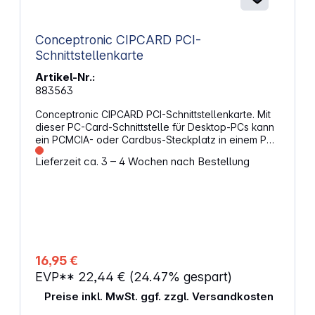
Conceptronic CIPCARD PCI-
Schnittstellenkarte
Artikel-Nr.:
883563
Conceptronic CIPCARD PCI-Schnittstellenkarte. Mit
dieser PC-Card-Schnittstelle für Desktop-PCs kann
ein PCMCIA- oder Cardbus-Steckplatz in einem PC
zur Verfügung gestellt werden. Eigenschaften: PCI-
Lieferzeit ca. 3 – 4 Wochen nach Bestellung
Schnittstelle Ein PC-Kartensteckplatz mit
rückseitigem Zugriffstyp I / II Unterstützt 16 Bit
(PCMCIA) und 32 Bit (Cardbus) PC-Karten
Kompatibel mit 3,3V und 5V PC Karten Energiespar-
Suspend-Unterstützung Unterstützt Hot Swapping
Anschluss: PCI Anschluss Konfiguration: 1x PC-Karte
PCMCIA oder CardBus
16,95 €
EVP**
22,44 €
(24.47% gespart)
Preise inkl. MwSt. ggf. zzgl. Versandkosten