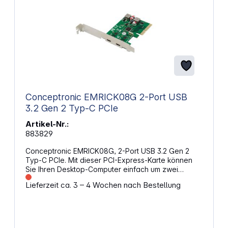
Conceptronic EMRICK08G 2-Port USB
3.2 Gen 2 Typ-C PCIe
Artikel-Nr.:
883829
Conceptronic EMRICK08G, 2-Port USB 3.2 Gen 2
Typ-C PCIe. Mit dieser PCI-Express-Karte können
Sie Ihren Desktop-Computer einfach um zwei
zusätzliche USB 3.2 Gen 2-Anschlüsse erweitern.
Lieferzeit ca. 3 – 4 Wochen nach Bestellung
Mit einer maximalen Datenübertragungsrate von 10
Gb/s ist sie schnell genug, um große Dateien und
Dokumente von und zu Ihrem Desktop-Computer zu
kopieren. Stecken Sie einfach die USB 3.2 Gen 2
PCI Express Card in den Express Card Slot Ihres