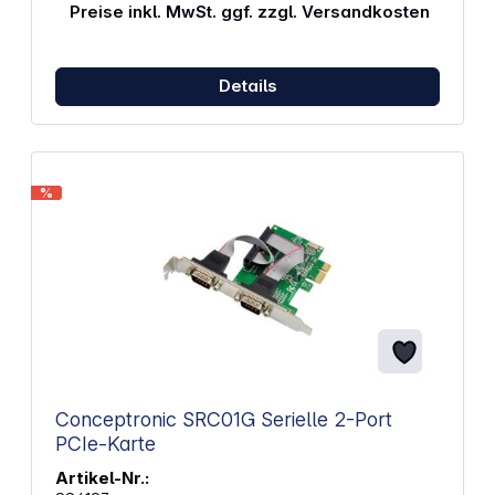
Chipsatz: ASM3242 Standards: USB 3.2 Gen 2x2
Preise inkl. MwSt. ggf. zzgl. Versandkosten
Farbe: Schwarz Abmessungen (B x T x H): 79 x 51 x
30 mm Gewicht: 32 g
Details
%
Conceptronic SRC01G Serielle 2-Port
PCIe-Karte
Artikel-Nr.: