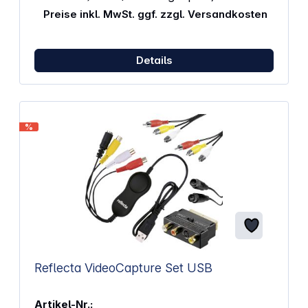
Ports Unterstützt Hot-Swapping USB 3.0
Preise inkl. MwSt. ggf. zzgl. Versandkosten
SuperSpeed ​​5Gbps Unterstützt UASP
Stromeingang: 15-poliger SATA-Anschluss
Details
%
Reflecta VideoCapture Set USB
Artikel-Nr.: