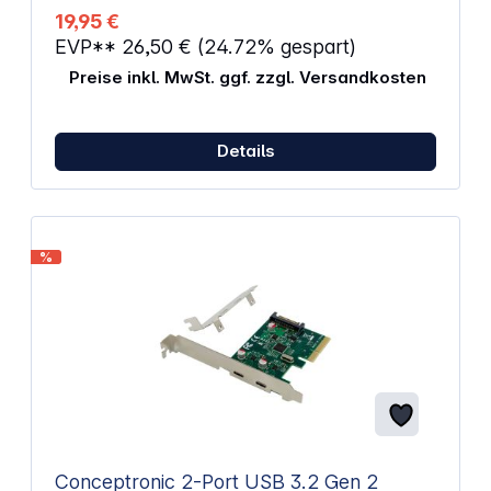
PS/2, EPP und ECP integriert, kompatibel mit
19,95 €
Druckprotokoll IEEE1284 Anschluss: PCIe x1
EVP**
26,50 €
(24.72% gespart)
Anschlusskonfiguration: 1 x Parallel, 2 x Seriell
Abmessungen (L x B x H): 78 x 59 x 1,6 Gewicht: 40
Preise inkl. MwSt. ggf. zzgl. Versandkosten
g
Details
%
Conceptronic 2-Port USB 3.2 Gen 2