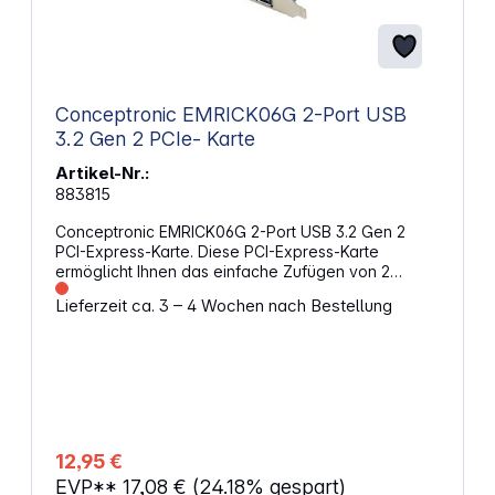
Conceptronic EMRICK06G 2-Port USB
3.2 Gen 2 PCIe- Karte
Artikel-Nr.:
883815
Conceptronic EMRICK06G 2-Port USB 3.2 Gen 2
PCI-Express-Karte. Diese PCI-Express-Karte
ermöglicht Ihnen das einfache Zufügen von 2
zusätzlichen SuperSpeed-USB 3.2 Gen 2-Ports zu
Lieferzeit ca. 3 – 4 Wochen nach Bestellung
Ihrem Desktop-Computer. Sie hat eine maximale
Datengeschwindigkeit von 10 Gb/s, ist
entsprechend schnell und kann große Dateien und
Dokumente auf und von Ihrem Desktop-Computer
kopieren. Stecken Sie einfach die USB 3.2 Gen 2-
PCI-Express-Karte in Ihren Express-
Kartensteckplatz Ihres Computers, installieren Sie
die beigefügten Treiber und Sie sind startklar.
12,95 €
Eigenschaften: Abmessungen: 61 x 65 x 20 mm Fügt
EVP**
17,08 €
(24.18% gespart)
Deinem Desktop-Computer 2 zusätzliche USB 3.0-