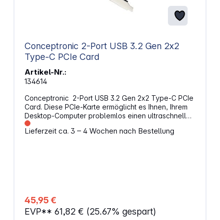
Festplattenkapazität: keine Kapazitätsbeschränkung
Hot Swap Plug &amp; Play Abmessungen: 112 x 75 x
14 mm Gewicht: 0,062 kg
Conceptronic 2-Port USB 3.2 Gen 2x2
Type-C PCIe Card
Artikel-Nr.:
134614
Conceptronic 2-Port USB 3.2 Gen 2x2 Type-C PCIe
Card. Diese PCIe-Karte ermöglicht es Ihnen, Ihrem
Desktop-Computer problemlos einen ultraschnellen
USB 3.2 Gen 2x2 Typ-C-Anschluss hinzuzufügen.
Lieferzeit ca. 3 – 4 Wochen nach Bestellung
Mit einer maximalen Datenübertragungsrate von 20
Gb/s ermöglicht sie schnelle und effiziente
Übertragungen großer Dateien und Dokumente.
Verwandeln Sie Ihren Desktop mit modernster USB
3.2 Gen 2x2-Technologie für eine schnellere und
effizientere Datenverwaltung. Eigenschaften:
Unterstützte Betriebssysteme: Windows 8 /8.1 / 10 /
11 macOS 10.8 bis 10.10, und 10.12 oder höher Linux-
45,95 €
Kernel 2.6.31 oder höher Bandbreite: 20Gb/s
EVP**
61,82 €
(25.67% gespart)
Anschluss: PCIe x4 PCI-Ausführung: PCIe 3.0