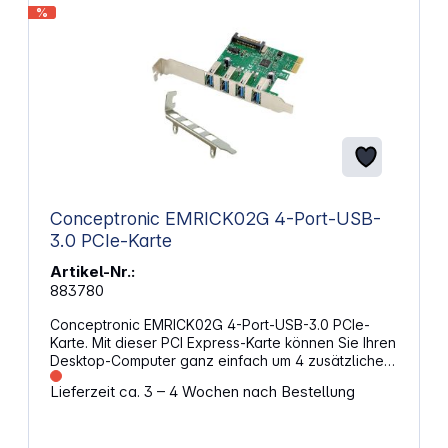
%
Conceptronic EMRICK02G 4-Port-USB-
3.0 PCIe-Karte
Artikel-Nr.:
883780
Conceptronic EMRICK02G 4-Port-USB-3.0 PCIe-
Karte. Mit dieser PCI Express-Karte können Sie Ihren
Desktop-Computer ganz einfach um 4 zusätzliche
SuperSpeed USB 3.0-Anschlüsse erweitern. Sie hat
Lieferzeit ca. 3 – 4 Wochen nach Bestellung
eine maximale Datengeschwindigkeit von 5 Gbs.
Stecken Sie die USB 3.0 PCI Express Card einfach
in den Express Card Slot Ihres Computers,