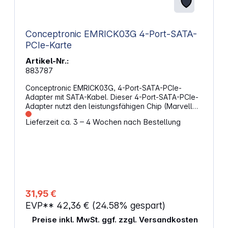
Conceptronic EMRICK03G 4-Port-SATA-
PCIe-Karte
Artikel-Nr.:
883787
Conceptronic EMRICK03G, 4-Port-SATA-PCIe-
Adapter mit SATA-Kabel. Dieser 4-Port-SATA-PCIe-
Adapter nutzt den leistungsfähigen Chip (Marvell
88se9215) zur Erweiterung um 4 SATA-Ports. Jeder
Lieferzeit ca. 3 – 4 Wochen nach Bestellung
Serial-ATA-Anschluss unterstützt
Übertragungsgeschwindigkeiten bis 6 Gb/s und ist
abwärtskompatibel mit den älteren SATA-1,5-Gb/s-
oder 3-Gb/s-Laufwerken. Eigenschaften: Erweitert
Ihren PC um 4x SATA 3.0 Unterstützt
Übertragungsgeschwindigkeiten bis zu 6 Gb/s
Abwärtkompatibel mit SATA 1,5 / 3 Gb/s Hot Plug
und Hot Swap Unterstützung Anschluss: PCIe x1 PCI
31,95 €
Version: PCIe 2.0 Port Konfiguration: SATA 3.0 x 4
EVP**
42,36 €
(24.58% gespart)
SATA Mode: AHCI Abmessungen: 65 x 43 x 18 mm
Preise inkl. MwSt. ggf. zzgl. Versandkosten