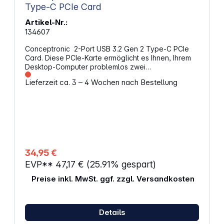
Type-C PCIe Card
Artikel-Nr.:
134607
Conceptronic 2-Port USB 3.2 Gen 2 Type-C PCIe
Card. Diese PCIe-Karte ermöglicht es Ihnen, Ihrem
Desktop-Computer problemlos zwei
Hochgeschwindigkeits-USB 3.2 Gen 2-Anschlüsse
Lieferzeit ca. 3 – 4 Wochen nach Bestellung
hinzuzufügen, mit einer maximalen
Datenübertragungsrate von 10 Gb/s. Sie bietet eine
schnelle und effiziente Lösung zum Übertragen
großer Dateien und Dokumente. Rüsten Sie Ihren
Desktop mühelos auf und genießen Sie erhöhte
Datenübertragungsgeschwindigkeiten mit dieser
zuverlässigen PCIe-Karte. Eigenschaften:
Bandbreite: 10Gb/s Anschluss: PCIe x4 PCI-
34,95 €
Ausführung: PCIe 3.0 Chipsatz: ASM3142
EVP**
47,17 €
(25.91% gespart)
Standard: USB 3.2 Gen 2 Unterstützte
Betriebssysteme: Windows 8 / 8.1 / 10 / 11, Linux
Preise inkl. MwSt. ggf. zzgl. Versandkosten
Farbe: Grün Abmessungen (B x T x H) 80 x 58 x 30
mm Gewicht: 32 g
Details