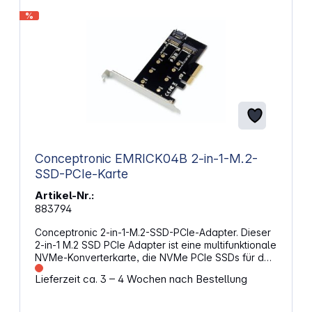
Windows)
%
Conceptronic EMRICK04B 2-in-1-M.2-
SSD-PCIe-Karte
Artikel-Nr.:
883794
Conceptronic 2-in-1-M.2-SSD-PCIe-Adapter. Dieser
2-in-1 M.2 SSD PCIe Adapter ist eine multifunktionale
NVMe-Konverterkarte, die NVMe PCIe SSDs für den
direkten Anschluss an das Motherboard oder NVMe
Lieferzeit ca. 3 – 4 Wochen nach Bestellung
SSDs für den Anschluss an den SATA-Port des
Motherboards über ein SATA-Kabel unterstützt.
Darüber hinaus verfügt er über ultraschnelle PCI