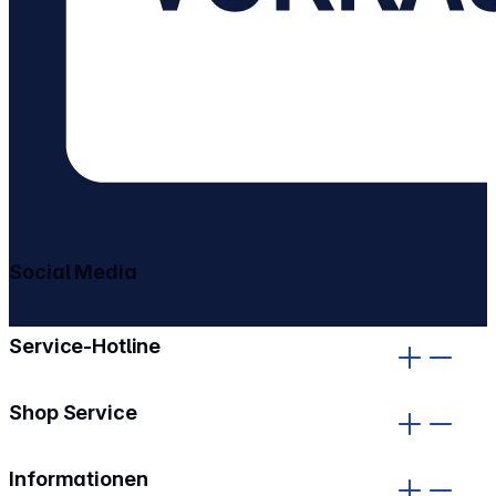
Social Media
gehe zu facebook
gehe zu instagram
Service-Hotline
Shop Service
Informationen