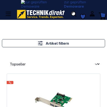
zur geprüften
Demoware
Artikel filtern
%