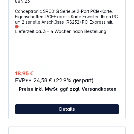
884123
Conceptronic SRC01G Serielle 2-Port PCIe-Karte.
Eigenschaften: PCI-Express Karte Erweitert Ihren PC
um 2 serielle Anschlüsse (RS232) PCI Express mit
einem Durchsatz von bis zu 2,5 Gb/s je Port 256
Lieferzeit ca. 3 – 4 Wochen nach Bestellung
Byte FIFO Puffer in der Sende /
Empfangseinrichtung direkt im Chipsatz integriert
Abmessungen: 78 x 59 x 1.6 mm Gewicht: 40 g
18,95 €
EVP**
24,58 €
(22.9% gespart)
Preise inkl. MwSt. ggf. zzgl. Versandkosten
Details