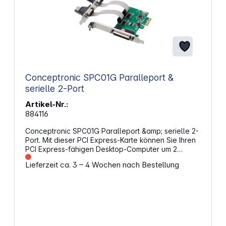
Conceptronic SPC01G Paralleport &
serielle 2-Port
Artikel-Nr.:
884116
Conceptronic SPC01G Paralleport &amp; serielle 2-
Port. Mit dieser PCI Express-Karte können Sie Ihren
PCI Express-fähigen Desktop-Computer um 2
serielle Anschlüsse und 1 parallelen Anschluss
Lieferzeit ca. 3 – 4 Wochen nach Bestellung
erweitern. Ideal für den Anschluss von Druckern,
ISDN-Terminals und anderen Geräten mit serieller
Schnittstelle. Eigenschaften: Fügt Deinem Desktop-
Computer 2 serielle Anschlüsse (RS232) und 1
parallelen Anschluss (LPT) hinzu Konform mit der
PCI Express-Spezifikation Rev. 1.1 Single-lane PCI
Express mit einem Durchsatz bis 2,5 Gb/s SPP,