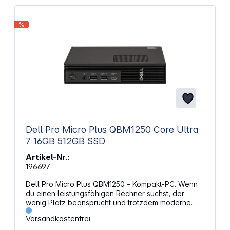
Lüftersteuerung für ruhigen Betrieb Unterstützt
moderne Hardware durch ATX3.1‑Auslegung
Verfügt über einen 120‑mm‑HDB‑Lüfter für
%
ausgeglichenen Luftstrom Erhöht die Systemruhe
durch optimierten Luftfluss
Dell Pro Micro Plus QBM1250 Core Ultra
7 16GB 512GB SSD
Artikel-Nr.:
196697
Dell Pro Micro Plus QBM1250 – Kompakt-PC. Wenn
du einen leistungsfähigen Rechner suchst, der
wenig Platz beansprucht und trotzdem moderne
Technik bietet, ist dieses Modell eine passende
Versandkostenfrei
Wahl. Die Kombination aus hoher Rechenleistung