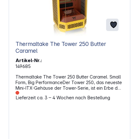
Thermaltake The Tower 250 Butter
Caramel
Artikel-Nr.:
149685
Thermaltake The Tower 250 Butter Caramel. Small
Form, Big PerformanceDer Tower 250, das neueste
Mini-ITX-Gehäuse der Tower-Serie, ist ein Erbe des
klassischen vertikalen Gehäusedesigns Design und
Lieferzeit ca. 3 – 4 Wochen nach Bestellung
kommt in einer achteckigen Prismenform. Es hat eine
unglaubliche Hardware-Kompatibilität, Es bietet
Platz für High-End-GPUs bis zu 360 mm, Standard-
ATX- oder SFX-Netzteile bis zu 200 mm und einen
360-mm-AIO-Radiator. Darüber hinaus kann es bis
zu acht 120-mm- oder fünf 140-mm-Lüfter im
Gehäuse. Wenn Sie den Tower 250 optisch noch
ansprechender gestalten möchten, können Sie das