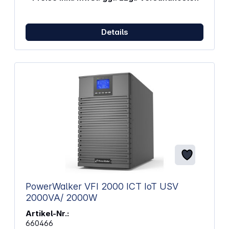
austauschbare FrontblendenMit der vorinstallierten
Hartglasscheibe präsentierst du deine PC-
Innenausstattung stilvoll. Die zweite, perforierte
Frontblende ermöglicht eine verbesserte
Details
Luftzirkulation. Diese Flexibilität erlaubt dir, dein
Setup nach deinen Wünschen zu gestalten.
Eigenschaften: Unterstützung für ASUS- und MSI-
Hidden-Connector-Motherboards Drei-Wege-GPU-
Installationsoptionen inklusive 400-mm-Riser-Kabel
Bis zu 420-mm-AIO-Radiatoren an Vorder-, Rück-
und M/B-Seite montierbar Platz für bis zu vierzehn
120-mm-Lüfter oder zwölf 140-mm-Lüfter Zwei
austauschbare Frontblenden: Hartglasscheibe und
perforierte Scheibe Einfache Installation von
Kühlkomponenten I/O-Anschlüsse: 2 x USB 3.0, 1 x
USB 3.2 Gen 2 Typ-C, HD-Audio Abmessungen
(BxHxT): 27 x 55,85 x 51,3 cm Gewicht: 15,85 kg
PowerWalker VFI 2000 ICT IoT USV
2000VA/ 2000W
Artikel-Nr.:
660466