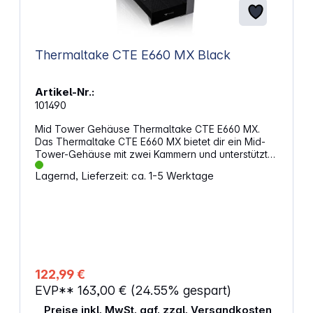
Thermaltake CTE E660 MX Black
Artikel-Nr.:
101490
Mid Tower Gehäuse Thermaltake CTE E660 MX.
Das Thermaltake CTE E660 MX bietet dir ein Mid-
Tower-Gehäuse mit zwei Kammern und unterstützt
sowohl ASUS- als auch MSI-Motherboards mit
Lagernd, Lieferzeit: ca. 1-5 Werktage
Hidden Connector. Mit Drei-Wege-GPU-
Installationsoption und einem austauschbaren Dual-
Frontpanel-Design passt es sich perfekt deinen
Bedürfnissen an. Optimale
AnpassungsmöglichkeitenDas Gehäuse unterstützt
Hidden-Connector-Motherboards von ASUS und
MSI und bietet eine herausragende Kühllösung. Du
kannst bis zu vierzehn 120-mm-Lüfter oder zwölf
122,99 €
140-mm-Lüfter installieren und AIO-Radiatoren bis
EVP**
163,00 €
(24.55% gespart)
zu 420 mm anbringen. So erreichst du eine ideale
Kühlung und ansprechende Ästhetik. Zwei
Preise inkl. MwSt. ggf. zzgl. Versandkosten