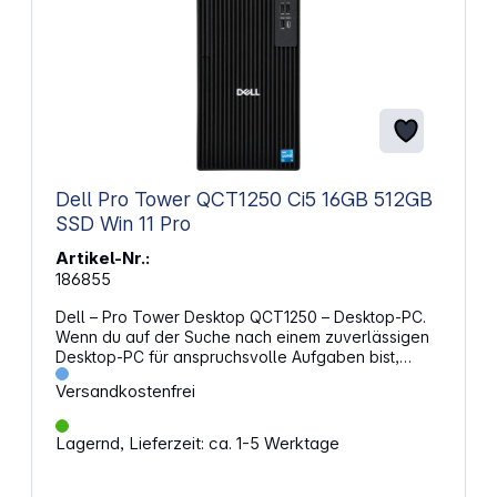
Einrichtung externer Akkupacks (optional)
Optimiertes Batteriemanagement (OBM) für eine
längere Akkulebensdauer
Dell Pro Tower QCT1250 Ci5 16GB 512GB
SSD Win 11 Pro
Artikel-Nr.:
186855
Dell – Pro Tower Desktop QCT1250 – Desktop-PC.
Wenn du auf der Suche nach einem zuverlässigen
Desktop-PC für anspruchsvolle Aufgaben bist,
findest du hier ein Modell mit ausgewogener
Versandkostenfrei
Ausstattung. Die Kombination aus schneller SSD,
aktuellem Prozessor und vielseitigen
Anschlussmöglichkeiten sorgt für eine solide
Lagernd, Lieferzeit: ca. 1-5 Werktage
Grundlage im Arbeitsalltag. Leistung, die mitziehtDer
Intel-Prozessor mit 14 Kernen und bis zu 5,0 GHz
Taktfrequenz bringt dir Geschwindigkeit bei