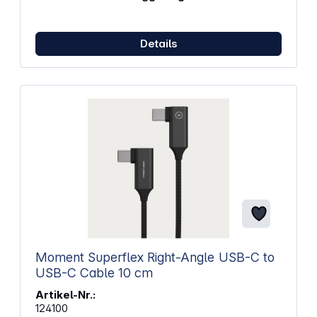
Laden von Smartphones, lädt auch AirPods Qi2
Sichere Verbindung durch magnetisches Andocken
in perfekter Ausrichtung Ständer zur Nutzung im
Details
StandBy-Modus und zum Streamen, ohne das Gerät
festhalten zu müssen Integriertes besonders langes
USB-C-Kabel, 2 m Laden ohne Handyhülle (bis zu
3 mm Tiefe) abnehmen zu müssen Kompakt und für
Reisen geeignet Kompatibel mit MagSafe
Ausklappbarer Ständer Sicherheit: Stromerkennung,
Überlastschutz, Überspannungsschutz,
Temperaturkontrolle Abmessungen (B x H): 60 x
12,5 mm Farbe: weiß
Moment Superflex Right-Angle USB-C to
USB-C Cable 10 cm
Artikel-Nr.:
124100