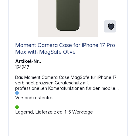
Moment Camera Case for iPhone 17 Pro
Max with MagSafe Olive
Artikel-Nr.:
194947
Das Moment Camera Case MagSafe für iPhone 17
verbindet präzisen Geräteschutz mit
professionellen Kamerafunktionen für den mobilen
Einsatz. Es wurde speziell für die Integration in das
Versandkostenfrei
Moment-Ökosystem entwickelt und bietet eine
modulare Erweiterung um Objektive, Filter und
Halteschlaufen. Gefertigt aus einem robusten TPU-
Lagernd, Lieferzeit: ca. 1-5 Werktage
Rahmen mit integrierten AirFlex-Seitenwänden ist
das Case für den alltäglichen Einsatz ausgestattet,
die bei Stürzen von bis zu drei Metern Höhe
Aufprallkräfte über integrierte Luftkanäle ableiten.