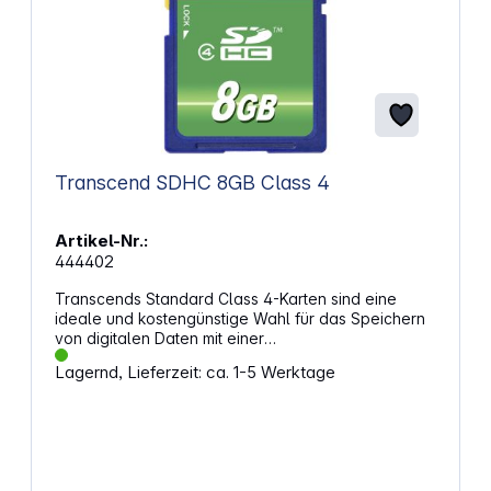
12,5 mm Farbe: schwarz
Transcend SDHC 8GB Class 4
Artikel-Nr.:
444402
Transcends Standard Class 4-Karten sind eine
ideale und kostengünstige Wahl für das Speichern
von digitalen Daten mit einer
Mindestübertragungsrate von 4 MB/s. Alle SDHC-
Lagernd, Lieferzeit: ca. 1-5 Werktage
Karten werden ausführlichen Kompatibilitäts- und
Zuverlässigkeitstests unterzogen. Jede Karte hat
eine integrierte ECC (Error Correction Code)-
Fehlerkorrektur, die automatisch Fehler während
der Datenübertragung erkennt und behebt.
Eigenschaften: Kompatibel zu den SD 2.0-