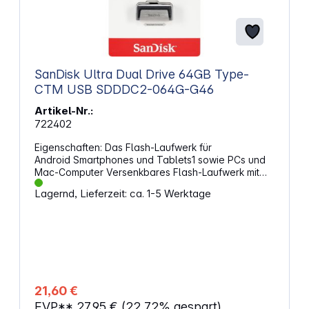
SanDisk Ultra Dual Drive 64GB Type-
CTM USB SDDDC2-064G-G46
Artikel-Nr.:
722402
Eigenschaften: Das Flash-Laufwerk für
Android Smartphones und Tablets1 sowie PCs und
Mac-Computer Versenkbares Flash-Laufwerk mit
Doppelanschluss für USB Type-C und USB Typ A
Lagernd, Lieferzeit: ca. 1-5 Werktage
Geräte Übertragen Sie Ihre Fotos, Videos, Musik
und andere großen Dateien mit einer High-Speed
USB 3.1 Performance von bis zu 150MB/s
Verwenden Sie die SanDisk Memory Zone App für
Android (auf Google Play verfügbar) für das
mühelose Verwalten und Sichern von Inhalten auf
Ihren Android Gerät 1 Mobilgerät benötigt USB
Type-C Anschluss und OTG-(On-The-
21,60 €
Go-)Unterstützung.
EVP**
27,95 €
(22.72% gespart)