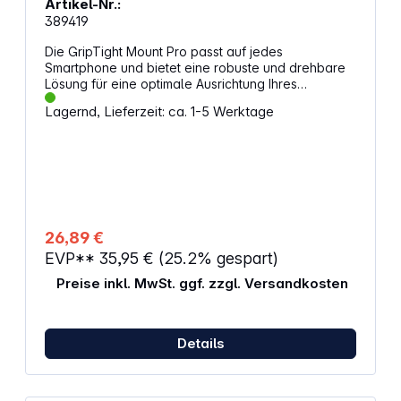
Artikel-Nr.:
389419
Die GripTight Mount Pro passt auf jedes
Smartphone und bietet eine robuste und drehbare
Lösung für eine optimale Ausrichtung Ihres
Smartphones. Universelle Smartphone-
Lagernd, Lieferzeit: ca. 1-5 Werktage
Kompatibilität Kann im Hoch- und Querformat
verwendet werden Drehbar Neigungswinkel
verstellbar 1/4"-20 Gewinde zur Verwendung mit
JOBY Gorilla Pods
26,89 €
EVP**
35,95 €
(25.2% gespart)
Preise inkl. MwSt. ggf. zzgl. Versandkosten
Details