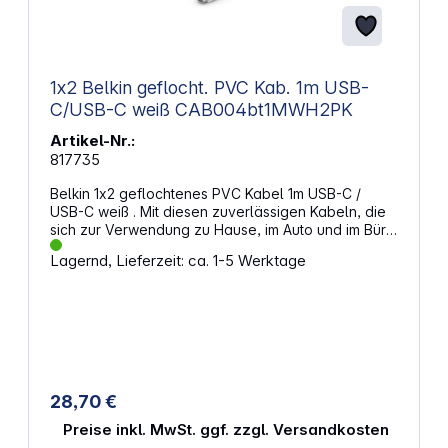
1x2 Belkin geflocht. PVC Kab. 1m USB-
C/USB-C weiß CAB004bt1MWH2PK
Artikel-Nr.:
817735
Belkin 1x2 geflochtenes PVC Kabel 1m USB-C /
USB-C weiß . Mit diesen zuverlässigen Kabeln, die
sich zur Verwendung zu Hause, im Auto und im Büro
eignen, können Sie Ihre Geräte jederzeit
Lagernd, Lieferzeit: ca. 1-5 Werktage
anschließen, laden und synchronisieren. Da sie auf
eine lange Lebensdauer ausgelegt sind, halten
diese USB-C-Kabel mehr als
30.000 Biegungen stand und wurden entsprechend
getestet. Sie eignen sich für alle Standard-USB-C-
Anschlüsse. Sie sind zudem USB-IF-zertifiziert und
gewährleisten deshalb eine sichere und nahtlose
Verwendung mit all Ihren Geräten. Überblick:
28,70 €
Laden und synchronisieren Sie USB-C-Geräte über
beliebige USB-C-Ladegeräte oder -Anschlüsse
Preise inkl. MwSt. ggf. zzgl. Versandkosten
Unterstützt USB-C Power Delivery zum schnellen