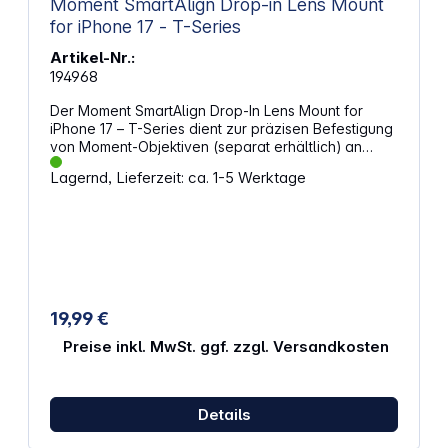
Moment SmartAlign Drop-in Lens Mount
for iPhone 17 - T-Series
Artikel-Nr.:
194968
Der Moment SmartAlign Drop-In Lens Mount for
iPhone 17 – T-Series dient zur präzisen Befestigung
von Moment-Objektiven (separat erhältlich) an
kompatiblen Moment-Schutzhüllen (separat
Lagernd, Lieferzeit: ca. 1-5 Werktage
erhältlich). Das passgenaue Einrastsystem sorgt für
eine sichere Verbindung zwischen Smartphone und
Objektiv und wurde speziell für die größeren
Sensoren entwickelt und passt sich nahtlos an das
moderne Design an. Gefertigt aus
glasfaserverstärktem Polymer bietet der Mount eine
robuste, formstabile Konstruktion, die auch bei
häufigem Objektivwechsel eine dauerhafte
19,99 €
Passgenauigkeit beibehält. Das flache Design
ersetzt den Standardrahmen der Hülle und
Preise inkl. MwSt. ggf. zzgl. Versandkosten
integriert sich bündig in das Kameramodul. Dank
des proprietären Anschluss-Systems lässt sich ein
kompatibles Moment-Objektiv schnell und sicher
Details
anbringen oder abnehmen, ohne dass das Material
abnutzt. Präzise Drop-In-Objektivhalterung zur