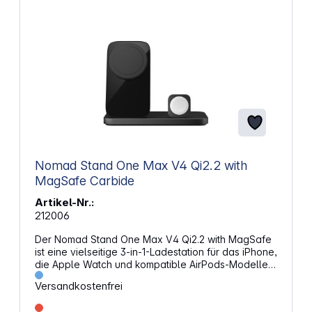
Nomad Stand One Max V4 Qi2.2 with
MagSafe Carbide
Artikel-Nr.:
212006
Der Nomad Stand One Max V4 Qi2.2 with MagSafe
ist eine vielseitige 3-in-1-Ladestation für das iPhone,
die Apple Watch und kompatible AirPods-Modelle.
Die integrierte Qi2.2- und MagSafe-Technologie
Versandkostenfrei
ermöglicht schnelles, induktives Laden mit bis zu 25
Watt, das zusätzliche Qi-Ladefeld in der Basis stellt