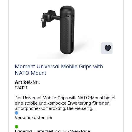
37 Gramm Lieferumfang: 1x Moment Superflex
Right-Angle USB-C to USB-C Cable 10cm
Moment Universal Mobile Grips with
NATO Mount
Artikel-Nr.:
124121
Der Universal Mobile Grips with NATO-Mount bietet
eine stabile und kompakte Erweiterung für einen
Smartphone-Kamerakäfig. Die vielseitig
einstellbaren Griffe überzeugen mit dem leichten
Versandkostenfrei
Aluminiumdesign die mobile Foto- und Videografie
auf kreative Weise. Dank der 360-Grad-
Drehfunktion ermöglichen die Universal Mobile
Lagernd, Lieferzeit: ca. 1-5 Werktage