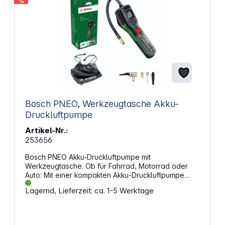
%
Bosch PNEO, Werkzeugtasche Akku-
Druckluftpumpe
Artikel-Nr.:
253656
Bosch PNEO Akku-Druckluftpumpe mit
Werkzeugtasche. Ob für Fahrrad, Motorrad oder
Auto: Mit einer kompakten Akku‑Druckluftpumpe
kontrollierst du den Reifendruck jederzeit selbst.
Lagernd, Lieferzeit: ca. 1-5 Werktage
Das Gerät ist für das Aufpumpen von Reifen sowie
kleinen Sport‑ und Freizeitartikeln ausgelegt und
unterstützt dich bei regelmäßigen Kontrollen und
spontanen Einsätzen. Durch den integrierten Akku