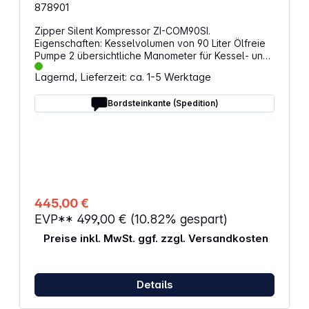
878901
Zipper Silent Kompressor ZI-COM90SI.
Eigenschaften: Kesselvolumen von 90 Liter Ölfreie
Pumpe 2 übersichtliche Manometer für Kessel- und
Arbeitsdruck Entwässerungsventil im Kesselboden
Lagernd, Lieferzeit: ca. 1-5 Werktage
Fahrgestell Schnellkupplung für eine Vielzahl von
Druckluftwerkzeugen Geringer Geräuschpegel von
Bordsteinkante (Spedition)
~59 dB Luftleistung: @2bar = 250 l/min / @4bar =
200 l/min / @6bar = 160 l/min / @8bar = 140 l/min
Motorleistung S1: 2250 W Spannung: 230 V / 50 Hz
Maximaldruck: 8 bar Ansaugleistung: 378l/min
Dauer Kesselfüllung: &lt; 270 s Kesselvolumen: 90
Liter Schall-Leistungspegel: 80 dB(A) Schall-
Druckpegel: 59,2 dB(A) Abmessungen: 102 x 41,5 x
69,5 cm Gewicht: 70 kg
445,00 €
EVP**
499,00 €
(10.82% gespart)
Preise inkl. MwSt. ggf. zzgl. Versandkosten
Details