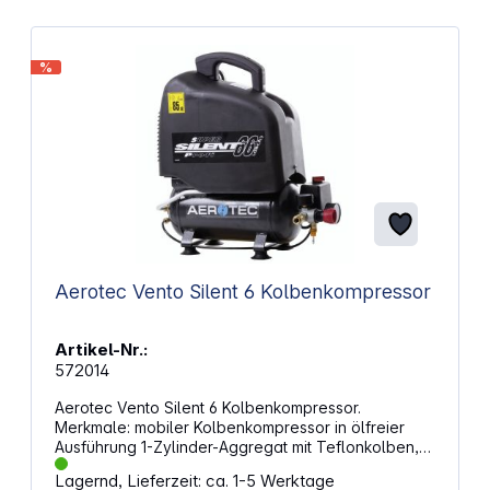
%
Aerotec Vento Silent 6 Kolbenkompressor
Artikel-Nr.:
572014
Aerotec Vento Silent 6 Kolbenkompressor.
Merkmale: mobiler Kolbenkompressor in ölfreier
Ausführung 1-Zylinder-Aggregat mit Teflonkolben,
welches nicht gewartet werden muss inkl.
Lagernd, Lieferzeit: ca. 1-5 Werktage
Durckminderer zur genauen