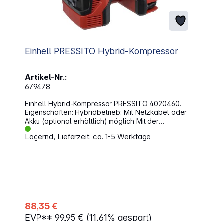
Einhell PRESSITO Hybrid-Kompressor
Artikel-Nr.:
679478
Einhell Hybrid-Kompressor PRESSITO 4020460.
Eigenschaften: Hybridbetrieb: Mit Netzkabel oder
Akku (optional erhältlich) möglich Mit der
Hochdruckpumpe können Radreifen, Autoreifen und
Lagernd, Lieferzeit: ca. 1-5 Werktage
Bälle aufgepumpt werden Niederdruckpumpe und
Niederdrucksauger zum Be- und Entlüften von
Luftmatratzen Einfache Bedienung Digitale
Druckanzeige Druck bis 11 bar einstellbar Schaltet
bei erreichen des eingestellten Druck ab Praktische
integrierte Aufbewahrung der Aufblas-Adapter
Technische Daten: Akkusystem: Power X-Change
Hinweis: Akku und Ladegerät nicht im Lieferumfang
88,35 €
enthalten Motorspannung: 18 V Max. Betriebsdruck:
EVP**
99,95 €
(11.61% gespart)
11 bar Abgabeleistung: Bei 0 bar: 16 l / min Bei 4 bar: