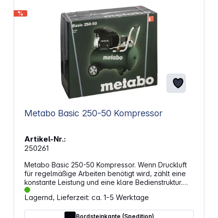
%
Metabo Basic 250-50 Kompressor
Artikel-Nr.:
250261
Metabo Basic 250-50 Kompressor. Wenn Druckluft
für regelmäßige Arbeiten benötigt wird, zählt eine
konstante Leistung und eine klare Bedienstruktur.
Der Kompressor stellt dafür einen stabilen
Lagernd, Lieferzeit: ca. 1-5 Werktage
Arbeitsdruck bereit und unterstützt typische
Anwendungen in Werkstatt, Montage und Service.
Bordsteinkante (Spedition)
Die ölgeschmierte Bauweise ist auf gleichmäßigen