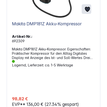
Makita DMP181Z Akku-Kompressor
Artikel-Nr.:
692309
Makita DMP181Z Akku-Kompressor. Eigenschaften:
Praktischer Kompressor für den Alltag Digitales
Display mit Anzeige des Ist- und Soll-Wertes Drei
Geschwindigkeitsstufen Maximaler Druck von 11,1
Lagernd, Lieferzeit: ca. 1-5 Werktage
bar Luftfördermenge: 22 l / min Inkl.
unterschiedlichen Arten von Ventiladaptern LED-
Arbeitslicht Luftablassknopf bei zu hohem Druck
Einstellung der letzten Nutzung wird gespeichert
Schlauchlänge: 0,65 m Akkuspannung: 18 V
98,82 €
EVP**
136,00 €
(27.34% gespart)