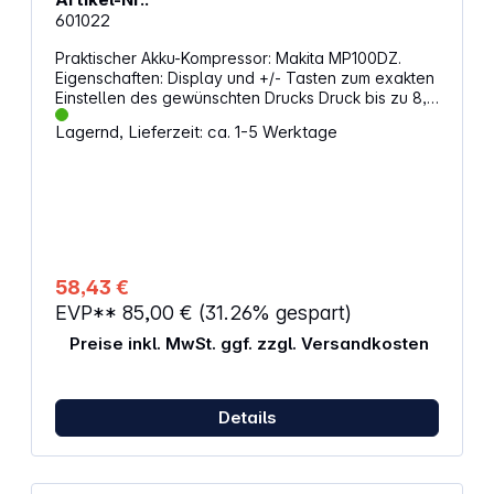
601022
Praktischer Akku-Kompressor: Makita MP100DZ.
Eigenschaften: Display und +/- Tasten zum exakten
Einstellen des gewünschten Drucks Druck bis zu 8,3
bar Luftfördermenge: 10 L/min. Inkl. Adapter für
Lagernd, Lieferzeit: ca. 1-5 Werktage
Autoreifen, Fahrradreifen, Luftmatratzen, Bälle LED-
Arbeitslicht Automatischer Stopp bei Erreichen des
gewünschten Drucks Sicherheitssschalter gegen
unbeabsichtigtes Einschalten Schlauchlänge: 0,65
m Akkuspannung: 12 V (Akku optional) Lieferung
ohne Akku und Ladegerät (optional erhältlich)
58,43 €
EVP**
85,00 €
(31.26% gespart)
Preise inkl. MwSt. ggf. zzgl. Versandkosten
Details