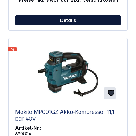
Power für Autoreifen, Fahrräder und mehr.
(Fahrzeugreifen bis max. 3 bar) Digitale Anzeige mit
EchtzeitdruckZeigt den aktuellen Reifendruck
Details
präzise an. Automatische AbschaltungStoppt
automatisch, sobald der voreingestellte Druck
erreicht ist – für maximale Sicherheit. LED-Licht für
NachtbetriebBeleuchtet den Arbeitsbereich bei
Dunkelheit – praktisch bei Pannen. Vielseitige
EinsatzmöglichkeitenGeeignet für Autos,
%
Motorräder, Fahrräder, Roller, Bälle und mehr.
Geräuscharm &amp; vibrationsarmAngenehme
Bedienung ohne störende Geräusche.
Betriebsdauer &amp; Einsatzbereiche​​​​​​Mit einer
Betriebsdauer von bis zu 20 Minuten eignet sich der
Baseus Super Mini Inflator Pump ideal für den
flexiblen Einsatz bei Pkw (bis 3,0 bar), Motorrädern
(bis 2,8 bar), Fahrrädern (bis 50 PSI) und
Sportbällen (bis 9 PSI) – kompakt, zuverlässig und
vielseitig einsetzbar für jede Alltagssituation.
Makita MP001GZ Akku-Kompressor 11,1
bar 40V
Artikel-Nr.:
690804