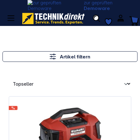
zur geprüften
Demoware
Artikel filtern
%