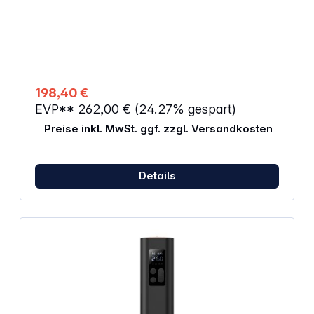
Abgabedruckeinstellung bestens für den
Inneneinsatz geeignet, da sehr geräuscharm mit
Gummistandfüßen für vibrationsfreien Stand
Eigenschaften: Kesselgröße: 6 l Kesseldruck: 8 bar
Ansaugleistung: 110 l/min Liefermenge: 90 l/min
Drehzahl: 1440 U/min Schalldruckpegel dB/LWA:
68/85 Motor PS/KW: 1/0,7 Maße: 530 x 210 x 540
198,40 €
mm Gewicht: 15 kg
EVP**
262,00 €
(24.27% gespart)
Preise inkl. MwSt. ggf. zzgl. Versandkosten
Details