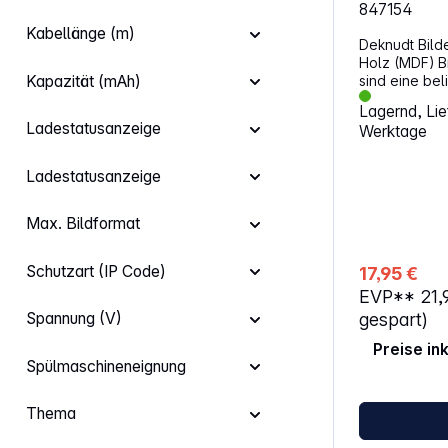
847154
Kabellänge (m)
Deknudt Bil
Holz (MDF) B
sind eine bel
Kapazität (mAh)
Gestaltungsm
Lagernd, Lief
Präsentation 
Ladestatusanzeige
Werktage
ihrer schlich
Oberfläche s
überall einse
Ladestatusanzeige
Max. Bildformat
Schutzart (IP Code)
17,95 €
EVP**
21,
gespart)
Spannung (V)
Preise in
Spülmaschineneignung
Thema