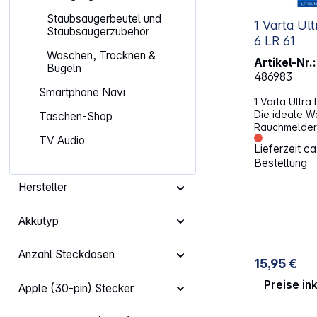
Staubsaugerbeutel und
1 Varta Ul
Staubsaugerzubehör
6 LR 61
Waschen, Trocknen &
Artikel-Nr.:
Bügeln
486983
Smartphone Navi
1 Varta Ultra
Die ideale W
Taschen-Shop
Rauchmelder –
enthält kein 
TV Audio
Lieferzeit c
Kadmium und 
Bestellung
Sicherheitsme
5-Mal länger
Hersteller
Alkaline Batt
als Zink-Kohle-Batt
V / Kapazität: 1200
Akkutyp
Artikelbezeic
6AM6, 6LP314
Anzahl Steckdosen
Block, LR22, 
15,95 €
6R21, 6R22, 
006P, AM6F, 
Preise in
Apple (30-pin) Stecker
4022, BLOC, 
J-P