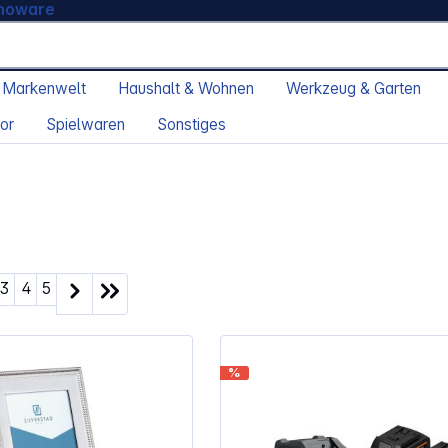
moware
 Markenwelt
Haushalt & Wohnen
Werkzeug & Garten
or
Spielwaren
Sonstiges
ite
Seite
Seite
Seite
3
4
5
%