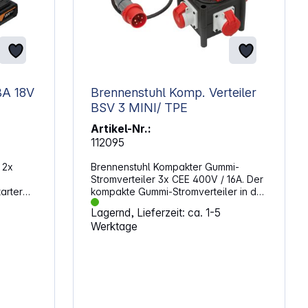
BA 18V
Brennenstuhl Komp. Verteiler
BSV 3 MINI/ TPE
Artikel-Nr.:
112095
 2x
Brennenstuhl Kompakter Gummi-
Stromverteiler 3x CEE 400V / 16A. Der
arter
kompakte Gummi-Stromverteiler in der
x 18V
Farbe schwarz und 1m Kabel besticht
Lagernd, Lieferzeit: ca. 1-5
ndem
durch seine Qualität und Sicherheit in
Werktage
en:
allen Bereichen. Er eignet sich ideal
n
für den Baustelleneinsatz oder
), die
generell für den ständigen Einsatz im
sional
Freien, dank des
spritzwassergeschützten Gehäuses
em)
und einer Temperaturbeständigkeit
e
von -30°C bis + 80°C. Zudem