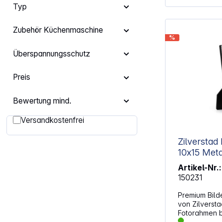
Typ
Zubehör Küchenmaschine
%
Überspannungsschutz
Preis
Bewertung mind.
Filter hinzufügen: Versandkostenfrei
Versandkostenfrei
Zilverstad
Artikel-Nr.:
150231
Premium Bild
von Zilversta
Fotorahmen b
Momente perf