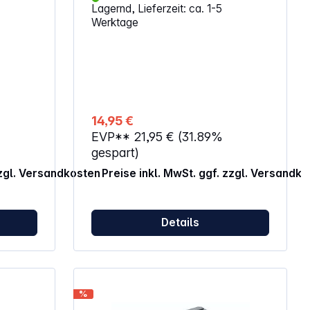
Lagernd, Lieferzeit: ca. 1-5
Werktage
te des
brauch
hren,
sind
: Baby,
3,
14,95 €
U7522,
EVP**
21,95 €
(31.89%
gespart)
zzgl. Versandkosten
Preise inkl. MwSt. ggf. zzgl. Versandk
Details
%