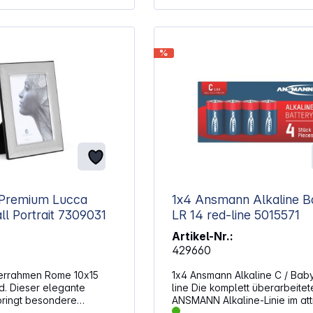
Aufbewahrung
%
 Premium Lucca
1x4 Ansmann Alkaline B
10x15 Metall Portrait 7309031
LR 14 red-line 5015571
Artikel-Nr.:
429660
errahmen Rome 10x15
1x4 Ansmann Alkaline C / Bab
d. Dieser elegante
line Die komplett überarbeitet
ringt besondere
ANSMANN Alkaline-Linie im att
ekt zur Geltung. Die
Design ist die ideale Energieq