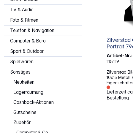
TV & Audio
Foto & Filmen
Telefon & Navigation
Zilverstad Cannes
Computer & Büro
Portr
Sport & Outdoor
Artikel-Nr.:
115119
Spielwaren
Sonstiges
Zilverstad B
10x15 Metall 
Neuheiten
Eigenschaften: Material: M
Thema: Neutral Glasart: Norm
Lieferzeit c
Lagerräumung
Wandaufhäng
Bestellung
Gravierfähig Rückseite aus Samt
Cashback-Aktionen
Versilbert anlauf
Bildformat: 10 x 15 c
Gutscheine
Zubehör
Computer & Co