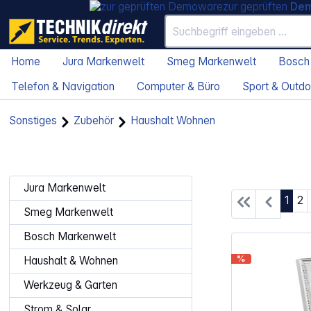
zur geprüften
De
Home
Jura Markenwelt
Smeg Markenwelt
Bosch
Telefon & Navigation
Computer & Büro
Sport & Outdo
Sonstiges
Zubehör
Haushalt Wohnen
Jura Markenwelt
Seite
Se
1
2
Smeg Markenwelt
Bosch Markenwelt
%
Haushalt & Wohnen
Werkzeug & Garten
Strom & Solar