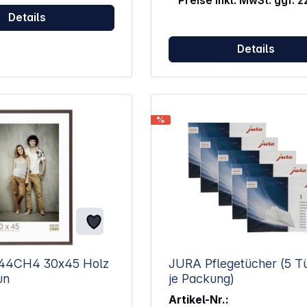
Preise inkl. MwSt. ggf. 
Details
Details
%
 30x45 Holz
JURA Pflegetücher (5 Tücher
un
je Packung)
Artikel-Nr.: