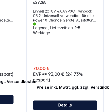
629288
Einhell 2x 18V 4,0Ah PXC-Twinpack
CB 2. Universell verwendbar für alle
edelten
Power X-Change Geräte. Ausstattung:
Ermöglicht kabellose Freiheit: Kein
Lagernd, Lieferzeit: ca. 1-5
en das
Kabelsalat und freies Arbeiten Dank
Werktage
euchten
hochwertiger Li-Ion Zellen kein
en in
Memoryeffekt, geringe
ine
Selbstentladung und hohe, konstante
lmäßigen
Power Aktueller Ladezustand durch
3-stufige LED-Anzeige Hoher
nd
Stoßschutz und gute Griffigkeit durch
. Die
gummiertes Gehäuse Komfortable
akten
Entnehmbarkeit durch Griffmulde
70,00 €
chaften:
Staub-, korrosions-, und mechanisch
espart)
EVP**
93,00 €
(24.73%
ten
geschütztes Gehäuse Geeignet für
den TWIN-PACK Einsatz bei 36V-
gespart)
zzgl. Versandkosten
Anwendungen
Preise inkl. MwSt. ggf. zzgl. Versandk
ren
e
Details
chern
e