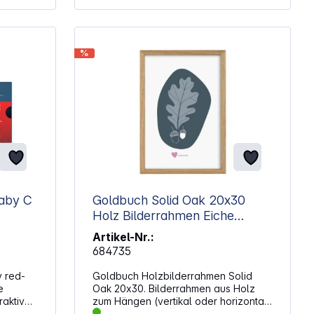
%
aby C
Goldbuch Solid Oak 20x30
Holz Bilderrahmen Eiche
900175
Artikel-Nr.:
684735
y red-
Goldbuch Holzbilderrahmen Solid
e
Oak 20x30. Bilderrahmen aus Holz
raktiven
zum Hängen (vertikal oder horizontal)
uelle
Bildformat: 20 x 30 cm