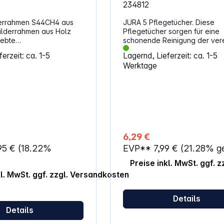
234812
derrahmen S44CH4 aus
JURA 5 Pflegetücher. Diese
ilderrahmen aus Holz
Pflegetücher sorgen für eine
iebte
schonende Reinigung der ver
öglichkeit zur
Oberflächen Deines JURA-
erzeit: ca. 1-5
Lagernd, Lieferzeit: ca. 1-5
von Fotos aller Art. Mit
Kaffeevollautomaten und halt
Werktage
ten und zeitlosen
Erscheinungsbild frisch. Die f
ind diese Rahmen
Tücher entfernen Ablagerung
tzbar.
einem Zug und unterstützen e
gepflegte Optik. Mit der rege
Anwendung wirkst Du
Gebrauchsspuren entgegen u
erhältst den Glanz der Fronten
Tücher kommen in einer komp
6,29 €
Packung mit fünf Stück. Eigens
95 €
(18.22%
EVP**
7,99 €
(21.28% g
Sanfte Reinigung der veredel
Oberflächen Starke Entfernung von
Preise inkl. MwSt. ggf. 
Rückständen in einem Wisch Schutz
kl. MwSt. ggf. zzgl. Versandkosten
der Gerätefronten vor sichtba
Gebrauchsspuren Schnelle
Anwendung für eine gepflegt
Details
Gesamtwirkung Praktische
Details
Einzelverpackung mit fünf Tü
Handliches Format für einfach