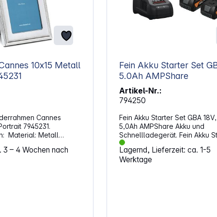
 10x15 Metall
Fein Akku Starter Set G
ait 7945231
5.0Ah AMPShare
Artikel-Nr.:
794250
ilderrahmen Cannes
Fein Akku Starter Set GBA 18V,
Portrait 7945231.
5,0Ah AMPShare Akku und
etall
Schnellladegerät. Fein Akku St
alglas
Set GBA 18V, bestehend aus 2
a. 3 – 4 Wochen nach
Lagernd, Lieferzeit: ca. 1-5
ung oder Aufsteller
GBA Akkus 5,0 Ah und passe
Werktage
Schnellladegerät. Eigenschaft
geschützt Maximales
Akkupacks kompatibel mit alle
m Abmessungen:
Geräten (herstellerunabhängig
140 x 16 x 190 mm Gewicht: 270 g
das AMPShare / Bosch Profes
18V System nutzen 2x GBA 18V 5,0 Ah
Li-Ionen Akku (AMPShare Syst
Schnelllagegerät GAL1880CV Aktiv