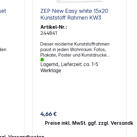
elektr. Belastbarkeit: 11000 W
Nenneingangsspannung: 400 V
ufset
ZEP New Easy white 15x20
Tragegriff Gehäuse: Kunststoff, Gummi
Kunststoff Rahmen KW3
Anzahl der CEE-Steckdosen: 3 Anzahl
Schutzkontaktsteckdosen: 3 Anzahl
Artikel-Nr.:
steckdosen Gesamt: 6 Schutzart: IP44
244841
Für den Außenbereich geeignet
Abmessungen (L x B x H): 26 x 26 x 17
Dieser moderne Kunststoffrahmen
cm Gewicht: ca. 1,75 kg
passt in jeden Wohnraum. Fotos,
Plakate, Poster und Kunstdrucke
 weicher
kommen bei diesem schlichten
Lagernd, Lieferzeit: ca. 1-5
e
Bilderahmen besonders gut zur
Werktage
ie die
Geltung. Eigenschaften: Modischer
m
Kunststoffrahmen Tischaufsteller und
en.
Wandaufhängung Leistenprofil: 14 /
9 mm Bildformat: 15 x 20 cm Farbe:
weiß
4,66 €
Preise inkl. MwSt. ggf. zzgl. Versandk