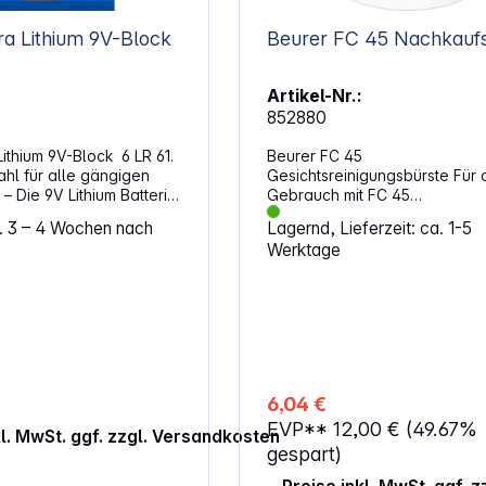
tra Lithium 9V-Block
Beurer FC 45 Nachka
Artikel-Nr.:
852880
 Lithium 9V-Block 6 LR 61.
Beurer FC 45
ahl für alle gängigen
Gesichtsreinigungsbürste Für den
 Die 9V Lithium Batterie
Gebrauch mit FC 45
Quecksilber, Blei oder
Gesichtsreinigungsbürste, ein
a. 3 – 4 Wochen nach
Lagernd, Lieferzeit: ca. 1-5
hat einen speziellen
Bürstenaufsatz für die täglich
Werktage
chanismus.- Hält bis zu
Gesichtsreinigung. Tauschen S
 als herkömmliche 9V
Bürsten alle 4 Montate aus u
erien und 10-Mal länger
optimale Ergebnisse zu erziel
erien Spannung: 9
 mAh Alternative
hnung: 9V Block, 6LR21,
6, MN1604, A1604, E
522, 6LF22, 1604A, K9V,
6,04 €
BA3090/U, 6F22, PP3HP,
EVP**
12,00 €
(49.67%
6LF62, HP3, M1604,
kl. MwSt. ggf. zzgl. Versandkosten
CLR6, KA9, ND65V, U9VL-
gespart)