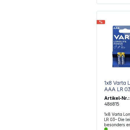
Aufbewahrung Modernes Desig
matter Oberfl
hochwertige Anmut
(LR03) für un
%
Spannung 1,5 
Energieversorgung Durc
mm für passgenaue
mm für stand
1x8 Varta 
AAA LR 0
Artikel-Nr.:
486815
1x8 Varta Lo
LR 03– Die le
besonders e
Anwendungen