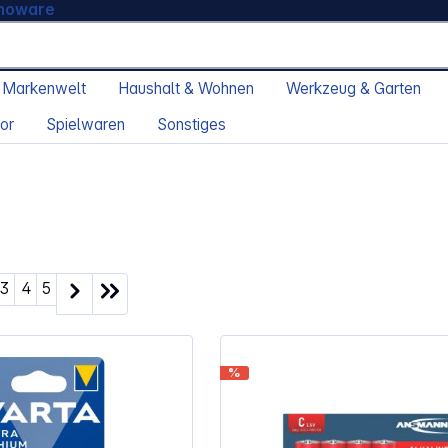
moware
 Markenwelt
Haushalt & Wohnen
Werkzeug & Garten
or
Spielwaren
Sonstiges
ite
Seite
Seite
Seite
3
4
5
%