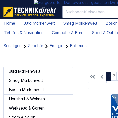
zur geprüften
De
Home
Jura Markenwelt
Smeg Markenwelt
Bosch
Telefon & Navigation
Computer & Büro
Sport & Outdo
Sonstiges
Zubehör
Energie
Batterien
Jura Markenwelt
Seite
Se
1
2
Smeg Markenwelt
Bosch Markenwelt
Haushalt & Wohnen
Werkzeug & Garten
Strom & Solar