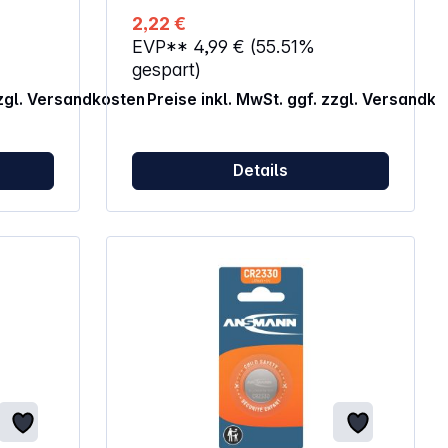
3,
2,22 €
U7522,
EVP**
4,99 €
(55.51%
gespart)
zzgl. Versandkosten
Preise inkl. MwSt. ggf. zzgl. Versandk
Details