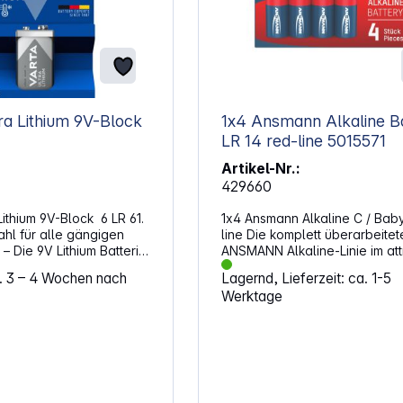
tra Lithium 9V-Block
1x4 Ansmann Alkaline B
LR 14 red-line 5015571
Artikel-Nr.:
429660
 Lithium 9V-Block 6 LR 61.
1x4 Ansmann Alkaline C / Bab
ahl für alle gängigen
line Die komplett überarbeitet
 Die 9V Lithium Batterie
ANSMANN Alkaline-Linie im att
Quecksilber, Blei oder
Design ist die ideale Energieq
a. 3 – 4 Wochen nach
Lagernd, Lieferzeit: ca. 1-5
hat einen speziellen
bei Dauerbelastung im
Werktage
chanismus.- Hält bis zu
Niedrigstrombereich. Für Gerä
 als herkömmliche 9V
täglichen Bedarfs mit
erien und 10-Mal länger
gleichbleibendem Energiever
erien Spannung: 9
wie Fernbedienungen, Wandu
 mAh Alternative
Wecker, Taschenlampen usw. 
hnung: 9V Block, 6LR21,
diese Alkaline Batterien ideal.
6, MN1604, A1604, E
Alternative Artikelbezeichnung