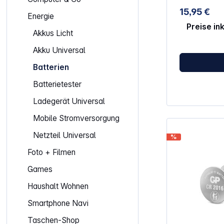
Block, LR22, 
15,95 €
6R21, 6R22, 
Energie
006P, AM6F, 
Preise in
4022, BLOC, 
Akkus Licht
J-P
Akku Universal
Batterien
Batterietester
Ladegerät Universal
Mobile Stromversorgung
Netzteil Universal
%
Foto + Filmen
Games
Haushalt Wohnen
Smartphone Navi
Taschen-Shop