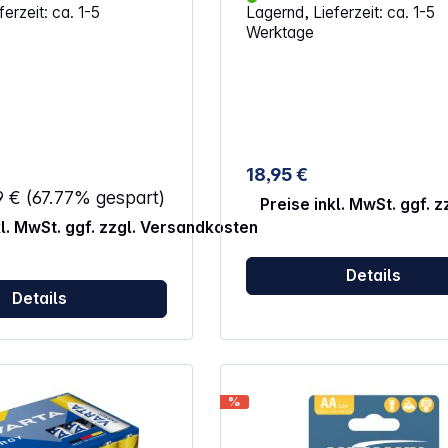
erzeit: ca. 1-5
Lagernd, Lieferzeit: ca. 1-5
Elektronikspiele,
V27PX, V27GA, L728, L828, M
Werktage
.v.a. Alternative
G27A, GP27A, WE27A, CA22, U
hnung: Micro, LR03, LR3,
LR27A, K27A, 27AE, A27S, P27
, S, MN2400, 824, E92,
EPX27, KX27, RPX27, HS3, NR4
K3A, R3, R03, 7526, UM4,
EL812, EL8212, R27A
18,95 €
9 €
(67.77% gespart)
Preise inkl. MwSt. ggf. 
kl. MwSt. ggf. zzgl. Versandkosten
Details
Details
%