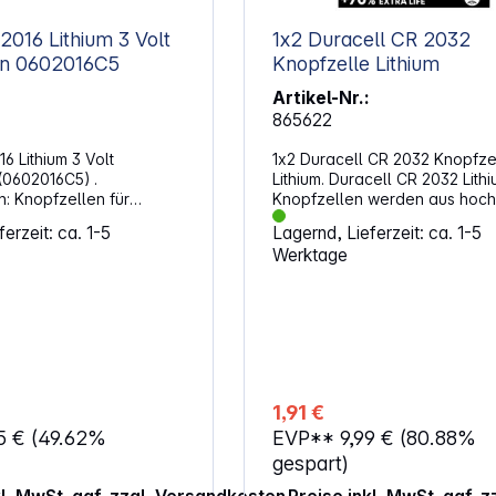
2016 Lithium 3 Volt
1x2 Duracell CR 2032
Knopfzellen 0602016C5
Knopfzelle Lithium
Artikel-Nr.:
865622
6 Lithium 3 Volt
1x2 Duracell CR 2032 Knopfze
(0602016C5) .
Lithium. Duracell CR 2032 Lithi
 für
Knopfzellen werden aus hoch
ner, Haushaltswaagen
Lithium hergestellt und besitz
erzeit: ca. 1-5
Lagernd, Lieferzeit: ca. 1-5
ielzeug. Batterien für
hohe Lebensdauer. Die
Werktage
melder oder Hörgeräte.
Lagerungsdauer beträgt bis z
er ein sehr breites
Jahre - Sie können also sicher
Spezialbatterien, das
dass diese Lithium- Knopfzell
g und somit
einsatzbereit sind, wenn Sie s
it und Sicherheit bietet.
brauchen. Um die Sicherheit Ih
CR2016 Volt: 3V
Kinder zu gewährleisten und e
rnative
etwaiges Verschlucken der Ba
chnung: BR2016, DL2016,
zu verhindern, hat Duracell ei
1,91 €
2016, KL2016, KECR2016,
kindersichere Technologie ent
5 €
(49.62%
EVP**
9,99 €
(80.88%
LC, FA, SB-T11, 208-202,
eine Schicht auf der Rückseite
206, L10, L-F1/4V, EA-
Batterie, die bitter schmeckt.
gespart)
Außerdem hat Duracell eine