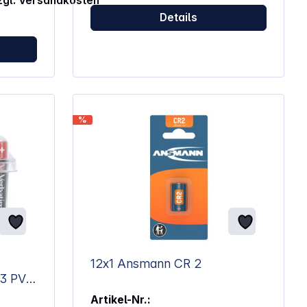
zzgl. Versandkosten
von
Details
e
racell
eignen
%
le
en
en:
: 2 Stück
12x1 Ansmann CR 2
Artikel-Nr.: