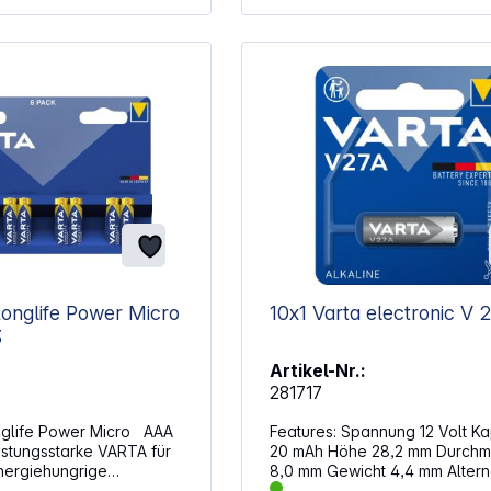
n mit
äche für eine
ung Größe AAA
iverselle Kompatibilität
V für stabile
hmesser 10,5
n Sitz Höhe 44,5
ardisierte Verwendung
Longlife Power Micro
10x1 Varta electronic V 
3
Artikel-Nr.:
281717
nglife Power Micro AAA
Features: Spannung 12 Volt Kapazität
istungsstarke VARTA für
20 mAh Höhe 28,2 mm Durchmesser
nergiehungrige
8,0 mm Gewicht 4,4 mm Alternative
, wie Spielzeuge,
Artikelbezeichnung: A27, E27A,