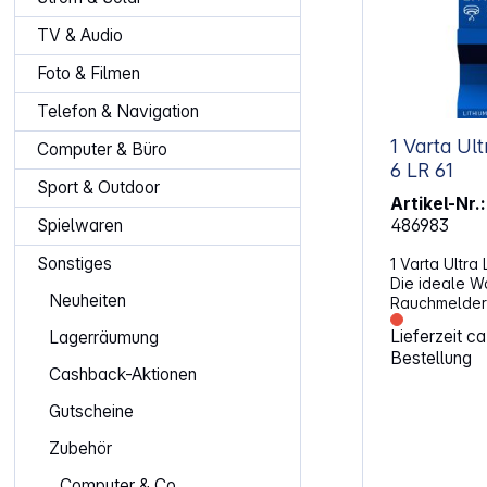
TV & Audio
Foto & Filmen
Telefon & Navigation
1 Varta Ul
Computer & Büro
6 LR 61
Sport & Outdoor
Artikel-Nr.:
486983
Spielwaren
Sonstiges
1 Varta Ultra
Die ideale W
Neuheiten
Rauchmelder –
enthält kein 
Lieferzeit c
Lagerräumung
Kadmium und 
Bestellung
Sicherheitsme
Cashback-Aktionen
5-Mal länger
Alkaline Batt
Gutscheine
als Zink-Kohle-Batt
V / Kapazität: 1200
Zubehör
Artikelbezeic
6AM6, 6LP314
Computer & Co