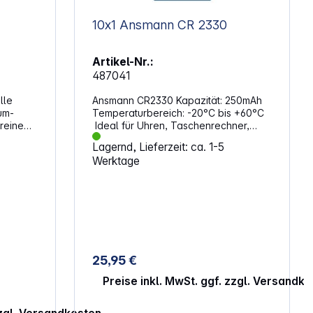
10x1 Ansmann CR 2330
Artikel-Nr.:
487041
lle
Ansmann CR2330 Kapazität: 250mAh
um-
Temperaturbereich: -20°C bis +60°C
reinem
Ideal für Uhren, Taschenrechner,
en eine
Autoschlüssel, Digitalkameras etc.
Lagernd, Lieferzeit: ca. 1-5
Alternative Artikelbezeichnung:
Werktage
u 10
BR2330, DL2330, ECR2330, KCR2330,
 sein,
KL2330, KECR2330, LM2330
en
ie
rer
in
tterien
ne
25,95 €
wickelt:
 der
Preise inkl. MwSt. ggf. zzgl. Versandk