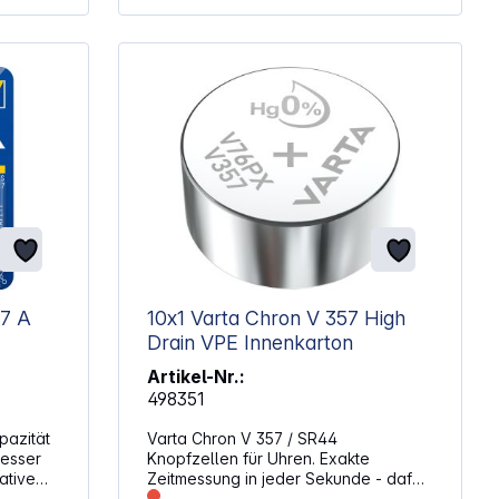
27 A
10x1 Varta Chron V 357 High
Drain VPE Innenkarton
Artikel-Nr.:
498351
Varta Chron V 357 / SR44
Knopfzellen für Uhren. Exakte
Zeitmessung in jeder Sekunde - dafür
 LR27,
sorgen Varta Uhrenbatterien. In