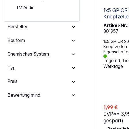
TV Audio
1x5 GP CR 
Artikel-Nr.:
Hersteller
801957
Bauform
1x5 GP CR 201
Knopfzellen 
Eigenschaften: Knopfzellen
Chemisches System
Taschenrech
Lagernd, Lief
oder Kindersp
Werktage
Uhren, Rauch
Typ
GP verfügt üb
Sortiment an 
Preis
Ihnen Leistun
Zuverlässigke
Typ: Knopfzelle 
Bewertung mind.
Menge: 5er Pack Alte
Artikelbezei
1,99 €
ECR2016, KCR
EVP**
3,9
LM2016, 5000
280-204, 280-
gespart)
50CF/3D