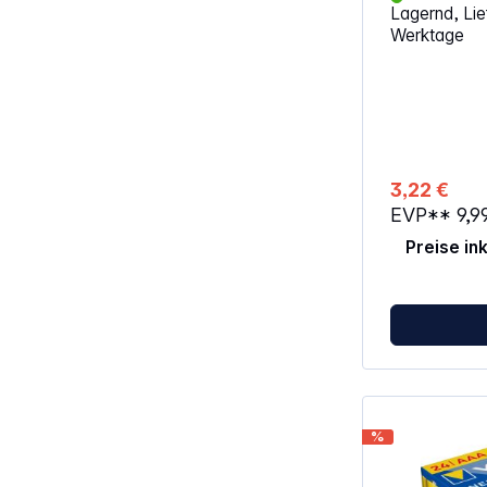
Lagernd, Lief
Audiogeräte, 
Werktage
Rauchmelder u
Artikelbezeic
AM4M8A, AM4
LR03N, 24A, 
V2500PX
3,22 €
EVP**
9,9
Preise in
%