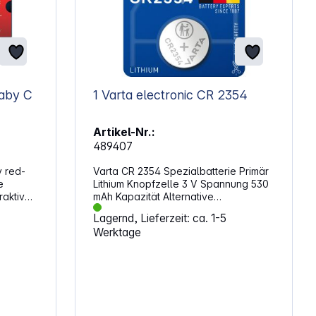
aby C
1 Varta electronic CR 2354
Artikel-Nr.:
489407
y red-
Varta CR 2354 Spezialbatterie Primär
e
Lithium Knopfzelle 3 V Spannung 530
raktiven
mAh Kapazität Alternative
uelle
Artikelbezeichnung: BR2354, DL2354,
Lagernd, Lieferzeit: ca. 1-5
ECR2354, KCR2354, KL2354,
Werktage
te des
KECR2354, LM2354
brauch
hren,
sind
: Baby,