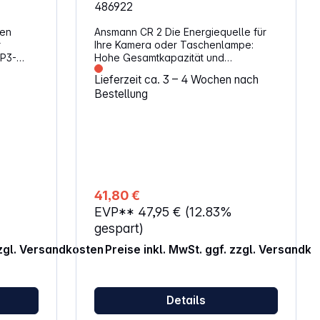
486922
ien
Ansmann CR 2 Die Energiequelle für
r
Ihre Kamera oder Taschenlampe:
MP3-
Hohe Gesamtkapazität und
eugen,
Stromabgabe sowie größte
Lieferzeit ca. 3 – 4 Wochen nach
ber
Zuverlässigkeit sind bei dieser
Bestellung
rn.
Batterie selbstverständlich- Für
Spiegelreflex- und Kompaktkameras
sowie Taschenlampen- 3 V
Alternative Artikelbezeichnung:
CR15H270, RLCR2-L, DLCR2, DLCR2B,
5046LC, CR17355, EL1CR2, KCR2,
3, LR3,
RLCR2, DR2R, CR17355
4, E92,
41,80 €
26, UM4,
EVP**
47,95 €
(12.83%
gespart)
zzgl. Versandkosten
Preise inkl. MwSt. ggf. zzgl. Versandk
Details