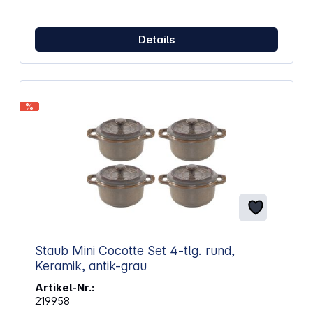
ganz nach Geschmack zu. So lassen sich Vorlieben
oder Unverträglichkeiten berücksichtigen, etwa ein
veganes Gemüsegratin oder ein Dessert ohne
Details
Zucker. Die Cocottes sind mikrowellen- und
backofengeeignet und passen perfekt in moderne
Küchen. Eigenschaften: Keramik mit emaillierter
Oberfläche für leichte Reinigung Gleichmäßige
Wärmeverteilung für gleichmäßiges Garen Deckel
%
schließt dicht und hält Speisen warm Geeignet für
Mikrowelle, Backofen, Grill und Gefrierschrank
Verwendbar mit Metallgegenständen und
spülmaschinengeeignet Farbe bringt lebendige
Akzente auf den Tisch Volumen von 200 ml für
Einzelportionen Durchmesser von 10 cm für
kompakte Zubereitung Set enthält vier Mini-
Cocottes Gewicht: 1,60 kg
Staub Mini Cocotte Set 4-tlg. rund,
Keramik, antik-grau
Artikel-Nr.:
219958