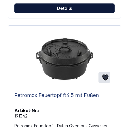
Wärmeverteilung durch massives Gusseisen
Deckelknauf aus Messing hitzebeständig bis 250 °C
Details
Zeitloses Design in intensiver Farbe Geeignet für
alle Herdarten inklusive Induktion Backofen- und
gefrierschrankgeeignet Pflegeleicht und
spülmaschinengeeignet Besonders langlebig und
energiesparend Hitzebeständig bis 260 °C
Kältebeständig bis -20 °C Material: Gusseisen
Innenbeschichtung: Emaille Beschichtung: Schwarz
matt Abmessungen (L x B x H): 35,2 x 28 x 18,2 cm
Gewicht: 6,9 kg
Petromax Feuertopf ft4.5 mit Füßen
Artikel-Nr.:
191342
Petromax Feuertopf – Dutch Oven aus Gusseisen.