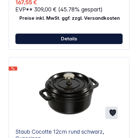
167,55 €
Höhe ohne Deckel: 10,5 cm Länge: 30 cm Volumen:
EVP**
309,00 €
(45.78% gespart)
3,8 l Farbe: grau Material: Gusseisen
Preise inkl. MwSt. ggf. zzgl. Versandkosten
Details
%
Staub Cocotte 12cm rund schwarz,