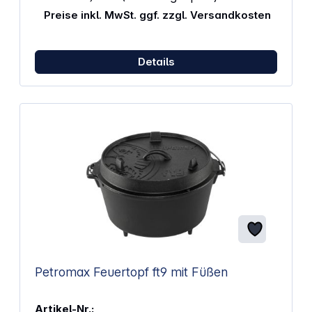
Wärmeabgabe Schonendes Garen Zubereitung
Preise inkl. MwSt. ggf. zzgl. Versandkosten
und stilvolles Servieren Geeignet für Induktion Im
Backofen/Grill einsetzbar Rund Durchmesser: 10 cm
Fassungsvermögen: 0,25 L
Details
Petromax Feuertopf ft9 mit Füßen
Artikel-Nr.: