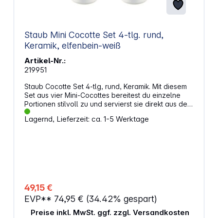
Staub Mini Cocotte Set 4-tlg. rund,
Keramik, elfenbein-weiß
Artikel-Nr.:
219951
Staub Cocotte Set 4-tlg, rund, Keramik. Mit diesem
Set aus vier Mini-Cocottes bereitest du einzelne
Portionen stilvoll zu und servierst sie direkt aus dem
Ofen. Die leuchtende Oberfläche bringt Farbe auf
Lagernd, Lieferzeit: ca. 1-5 Werktage
den Tisch und erinnert an die großen Cocottes aus
Gusseisen. Die kleinen Formen eignen sich für
Vorspeisen, Desserts oder Beilagen und machen
dein Menü zu einem echten Hingucker. Für kleine
Überraschungen am TischDie Mini-Cocottes sind
aus hochwertiger Keramik gefertigt und verteilen
die Wärme gleichmäßig. Die emaillierte Oberfläche
erleichtert dir die Reinigung und Pflege. Dank der
49,15 €
Deckel bleibt der Inhalt lange warm – ideal für
EVP**
74,95 €
(34.42% gespart)
Gerichte, die direkt am Tisch geöffnet werden.
Individuelle Portionen für jeden GeschmackOb süß
Preise inkl. MwSt. ggf. zzgl. Versandkosten
oder herzhaft – du bereitest darin Einzelportionen