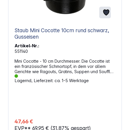
Staub Mini Cocotte 10cm rund schwarz,
Gusseisen
Artikel-Nr.:
551140
Mini Cocotte - 10 cm Durchmesser. Die Cocotte ist
ein französischer Schmortopf, in dem vor allem
Gerichte wie Ragouts, Gratins, Suppen und Soufflés
zubereitet werden. Die Emaillierung fördert
Lagernd, Lieferzeit: ca. 1-5 Werktage
den Eigengeschmack der Speisen, so bleibt
Gemüse schmackhaft und aromatisch, während
Fleisch saftig und zart wird. Mit den Cocottes von
Staub gelingen Anfängern und Hobbyköchen
Gerichte aus der französischen Küche mit
Leichtigkeit. Eigenschaften: Schmortopf Ideal für die
Zubereitung von Einzelportionen im Ofen Für süße
als auch herzhafte Gerichte, wie z.B. Gratins,
47,66 €
Fondant au chocolat, Crème brûlée Scharfes
EVP**
69,95 €
(31.87% gespart)
Anbraten Gusseisen für langsame und stetige