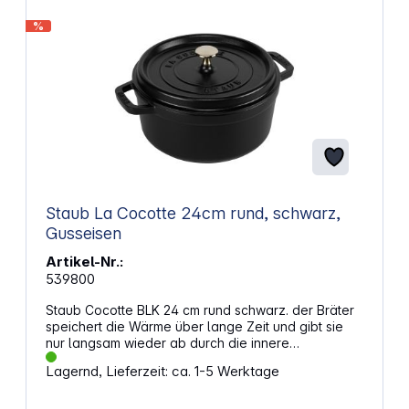
%
Staub La Cocotte 24cm rund, schwarz,
Gusseisen
Artikel-Nr.:
539800
Staub Cocotte BLK 24 cm rund schwarz. der Bräter
speichert die Wärme über lange Zeit und gibt sie
nur langsam wieder ab durch die innere
Emaillebeschichtung wird dieser Effekt verstärkt und
Lagernd, Lieferzeit: ca. 1-5 Werktage
der Eigengeschmack von Speisen wird intensiviert
die Cocotte kann auch für kalte Nachspeisen
verwendet werden perfekt zum Anbraten und