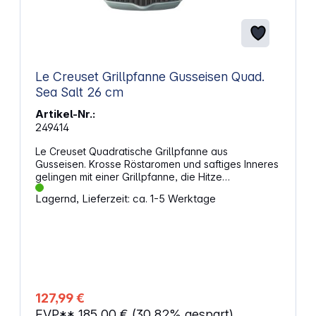
Le Creuset Grillpfanne Gusseisen Quad.
Sea Salt 26 cm
Artikel-Nr.:
249414
Le Creuset Quadratische Grillpfanne aus
Gusseisen. Krosse Röstaromen und saftiges Inneres
gelingen mit einer Grillpfanne, die Hitze
gleichmäßig verteilt und Feuchtigkeit im Gargut hält.
Lagernd, Lieferzeit: ca. 1-5 Werktage
Durch die Rillen läuft überschüssiges Fett ab,
während Geschmack und Struktur erhalten bleiben.
Das Ergebnis sind aromatische Speisen, die sich
kontrolliert und sauber zubereiten lassen. Vielseitig
einsetzbar für Alltag und GenussDie quadratische
Form bietet viel Platz für Fleisch, Fisch oder
Gemüse und eignet sich für verschiedene
Zubereitungsarten. Gusseisen speichert Wärme
127,99 €
besonders effektiv und sorgt für gleichmäßige Brat-
EVP**
185,00 €
(30.82% gespart)