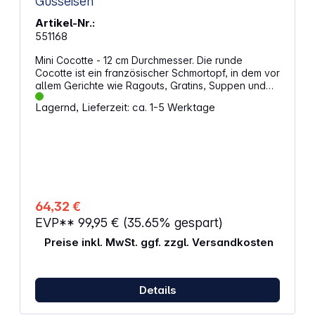
Gusseisen
Artikel-Nr.:
551168
Mini Cocotte - 12 cm Durchmesser. Die runde
Cocotte ist ein französischer Schmortopf, in dem vor
allem Gerichte wie Ragouts, Gratins, Suppen und
Soufflés zubereitet werden. Die Emaillierung fördert
Lagernd, Lieferzeit: ca. 1-5 Werktage
den Eigengeschmack der Speisen, so bleibt
Gemüse schmackhaft und aromatisch, während
Fleisch saftig und zart wird. Mit den Cocottes von
Staub gelingen Anfängern und Hobbyköchen
Gerichte aus der französischen Küche mit
Leichtigkeit. Besonders geeignet für Singles und
Paare. Eigenschaften: Schmortopf Ideal für die
Zubereitung von Einzelportionen im Ofen Scharfes
64,32 €
Anbraten Gusseisen für langsame und stetige
EVP**
99,95 €
(35.65% gespart)
Wärmeabgabe Schonendes Garen Zubereitung
und stilvolles Servieren Geeignet für Induktion Im
Preise inkl. MwSt. ggf. zzgl. Versandkosten
Backofen/Grill einsetzbar Rund Durchmesser: 12 cm
Fassungsvermögen: 0,4 L Gewicht: 310 g
Details