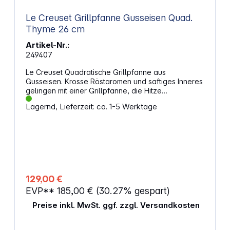
Le Creuset Grillpfanne Gusseisen Quad.
Thyme 26 cm
Artikel-Nr.:
249407
Le Creuset Quadratische Grillpfanne aus
Gusseisen. Krosse Röstaromen und saftiges Inneres
gelingen mit einer Grillpfanne, die Hitze
gleichmäßig verteilt und Feuchtigkeit im Gargut hält.
Lagernd, Lieferzeit: ca. 1-5 Werktage
Durch die Rillen läuft überschüssiges Fett ab,
während Geschmack und Struktur erhalten bleiben.
Das Ergebnis sind aromatische Speisen, die sich
kontrolliert und sauber zubereiten lassen. Vielseitig
einsetzbar für Alltag und GenussDie quadratische
Form bietet viel Platz für Fleisch, Fisch oder
Gemüse und eignet sich für verschiedene
Zubereitungsarten. Gusseisen speichert Wärme
129,00 €
besonders effektiv und sorgt für gleichmäßige Brat-
EVP**
185,00 €
(30.27% gespart)
und Grillergebnisse. Die Pfanne kann flexibel auf
unterschiedlichen Wärmequellen eingesetzt
Preise inkl. MwSt. ggf. zzgl. Versandkosten
werden. Durchdacht bis ins DetailPraktische Griffe
und ein Gegengriff erleichtern das sichere Anheben
und Umsetzen. Seitliche Ausgießer helfen beim