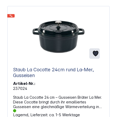
%
Staub La Cocotte 24cm rund La-Mer,
Gusseisen
Artikel-Nr.:
237024
Staub La Cocotte 24 cm – Gusseisen Bräter La Mer.
Diese Cocotte bringt durch ihr emailliertes
Gusseisen eine gleichmäßige Wärmeverteilung in
Deine Küche und hilft dabei, Aromen zuverlässig zu
Lagernd, Lieferzeit: ca. 1-5 Werktage
bewahren. Mit einem Durchmesser von 24 cm und