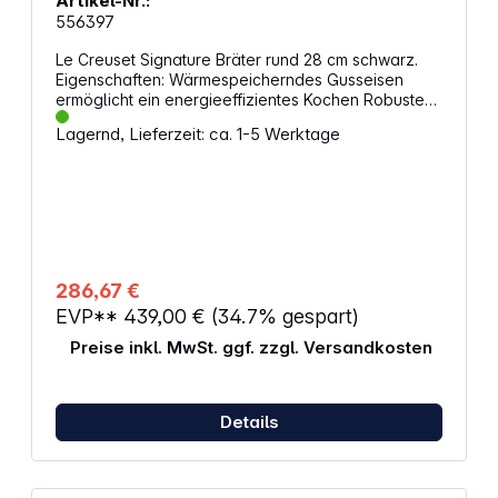
Artikel-Nr.:
556397
Le Creuset Signature Bräter rund 28 cm schwarz.
Eigenschaften: Wärmespeicherndes Gusseisen
ermöglicht ein energieeffizientes Kochen Robustes,
hochwertiges Emaille im Inneren des Bräters
Lagernd, Lieferzeit: ca. 1-5 Werktage
Einfache Reinigung Breite Griffe für simple und
sichere Handhabung Ergonomischer,
hitzebeständiger Edelstahlknauf Für sämtliche
Herdarten geeignet Fassungsvermögen: 6,7 l
Durchmesser: 28 cm Breite (mit Griffen): 37,7 cm
Höhe (mit Deckel): 18,4 cm Auflagefläche: 22,3 cm
Gewicht: 6,13 kg Farbe: schwarz
286,67 €
EVP**
439,00 €
(34.7% gespart)
Preise inkl. MwSt. ggf. zzgl. Versandkosten
Details