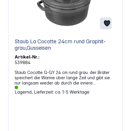
Staub La Cocotte 24cm rund Graphit-
grau,Gusseisen
Artikel-Nr.:
539884
Staub Cocotte G-GY 24 cm rund grau. der Bräter
speichert die Wärme über lange Zeit und gibt sie
nur langsam wieder ab durch die innere
Emaillebeschichtung wird dieser Effekt verstärkt und
Lagernd, Lieferzeit: ca. 1-5 Werktage
der Eigengeschmack von Speisen wird intensiviert
die Cocotte kann auch für kalte Nachspeisen
verwendet werden perfekt zum Anbraten und
Garen von Fisch, Fleisch und Gemüse spezielle
Tropfenstruktur im Deckel auch im Backofen/Grill
einsetzbar Eigenschaften: Durchmesser: 24 cm
Bodendurchmesser: 19,2 cm Gewicht: 4,6 kg
hitzebeständig, induktionsgeeignet Höhe: 15,3 cm