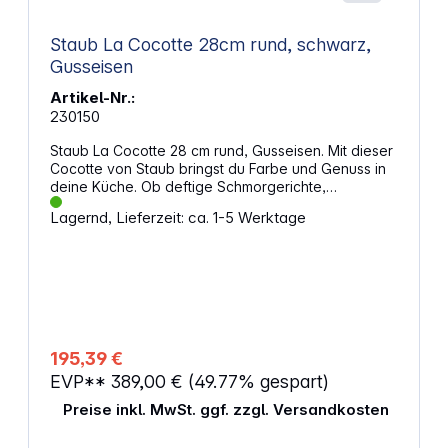
Staub La Cocotte 28cm rund, schwarz,
Gusseisen
Artikel-Nr.:
230150
Staub La Cocotte 28 cm rund, Gusseisen. Mit dieser
Cocotte von Staub bringst du Farbe und Genuss in
deine Küche. Ob deftige Schmorgerichte,
mediterrane Köstlichkeiten oder selbstgebackenes
Lagernd, Lieferzeit: ca. 1-5 Werktage
Brot – der hochwertige Gusseisentopf ist ein echtes
Multitalent. Er verteilt die Hitze gleichmäßig,
speichert sie lange und sorgt so für
energieeffizientes Kochen. Die mattschwarze
Emaille im Inneren bringt Aromen besonders gut zur
Geltung und erlaubt fettarmes Braten. Dank
robuster Verarbeitung und vielseitiger
Einsetzbarkeit ist die Cocotte ideal für alle, die mit
195,39 €
Freude und Qualität kochen – egal ob Anfänger
EVP**
389,00 €
(49.77% gespart)
oder Profi. Eigenschaften: Ideal für gesunde,
fettarme Zubereitung verschiedenster Gerichte
Preise inkl. MwSt. ggf. zzgl. Versandkosten
Satte Aromen dank mattschwarzer
Emaillebeschichtung Gleichmäßige