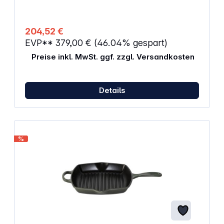
einsetzbar Eigenschaften: Durchmesser: 31 cm
Bodendurchmesser: 25 cm Gewicht: 6 kg
hitzebeständig, induktionsgeeignet Höhe: 16,7 cm
204,52 €
Höhe ohne Deckel: 11,8 cm Länge: 37,5 cm
EVP**
379,00 €
(46.04% gespart)
Volumen: 5,5 l Farbe: schwarz Material: Gusseisen
Preise inkl. MwSt. ggf. zzgl. Versandkosten
Details
%