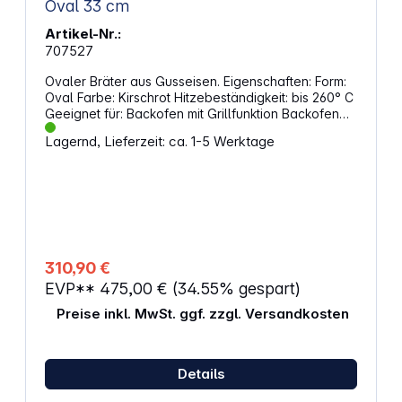
Oval 33 cm
Artikel-Nr.:
707527
Ovaler Bräter aus Gusseisen. Eigenschaften: Form:
Oval Farbe: Kirschrot Hitzebeständigkeit: bis 260° C
Geeignet für: Backofen mit Grillfunktion Backofen
Elektroherd Glaskeramik-Kochfeld Gasherd
Lagernd, Lieferzeit: ca. 1-5 Werktage
Induktionsherd Fassungsvermögen: 7,5 l
Abmessungen (L x B x H x T): 42,7 cm x 27,6 x 18,6
x 12,3 cm Wärmespeicherndes Gusseisen Der dicht
schließende Deckel hilft, die Feuchtigkeit im Gericht
zu bewahren und verbessert so den Geschmack
Elegante und praktische für sicheres Anheben
310,90 €
EVP**
475,00 €
(34.55% gespart)
Preise inkl. MwSt. ggf. zzgl. Versandkosten
Details