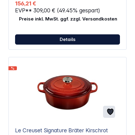
hitzebeständig, induktionsgeeignet Höhe: 15,3 cm
156,21 €
Höhe ohne Deckel: 10,5 cm Länge: 30 cm Volumen:
EVP**
309,00 €
(49.45% gespart)
3,8 l Farbe: rot Material: Gusseisen
Preise inkl. MwSt. ggf. zzgl. Versandkosten
Details
%
Le Creuset Signature Bräter Kirschrot