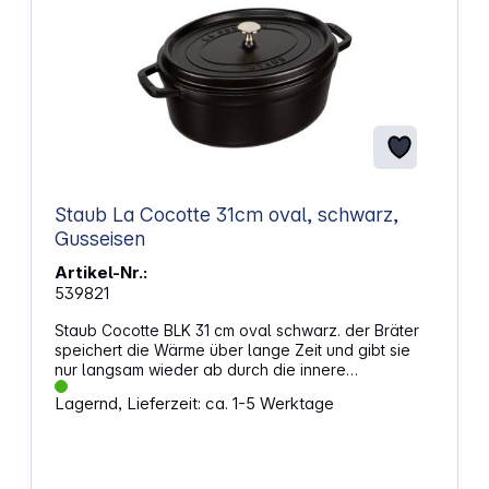
schließt dicht und hält Speisen warm Geeignet für
Mikrowelle, Backofen, Grill und Gefrierschrank
Verwendbar mit Metallgegenständen und
spülmaschinengeeignet Farbe bringt lebendige
Akzente auf den Tisch Volumen von 200 ml für
Einzelportionen Durchmesser von 10 cm für
kompakte Zubereitung Set enthält vier Mini-
Cocottes Gewicht: 1,60 kg
Staub La Cocotte 31cm oval, schwarz,
Gusseisen
Artikel-Nr.:
539821
Staub Cocotte BLK 31 cm oval schwarz. der Bräter
speichert die Wärme über lange Zeit und gibt sie
nur langsam wieder ab durch die innere
Emaillebeschichtung wird dieser Effekt verstärkt und
Lagernd, Lieferzeit: ca. 1-5 Werktage
der Eigengeschmack von Speisen wird intensiviert
die Cocotte kann auch für kalte Nachspeisen
verwendet werden perfekt zum Anbraten und
Garen von Fisch, Fleisch und Gemüse spezielle
Tropfenstruktur im Deckel auch im Backofen/Grill