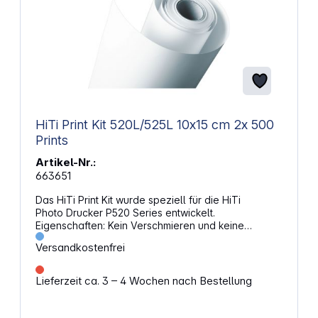
HiTi Print Kit 520L/525L 10x15 cm 2x 500
Prints
Artikel-Nr.:
663651
Das HiTi Print Kit wurde speziell für die HiTi
Photo Drucker P520 Series entwickelt.
Eigenschaften: Kein Verschmieren und keine
Fleckenbildung während des Druckvorgangs
Versandkostenfrei
Format: 10x15 cm / 4x6 Zoll Reichweite: 2x Rollen
mit 500 Druckblättern, insgesamt 1000 Drucke
Passend für:HiTiP 520 L, P 525 L
Lieferzeit ca. 3 – 4 Wochen nach Bestellung