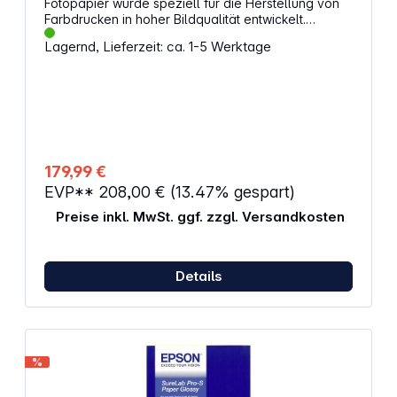
Fotopapier wurde speziell für die Herstellung von
Farbdrucken in hoher Bildqualität entwickelt.
Eigenschaften: Dicker Papierträger Lebendige
Lagernd, Lieferzeit: ca. 1-5 Werktage
Farben Hervorragende Bildqualität Gesamtlänge:
112 m Materialbreite: 20,3 cm Oberfläche: seidig-
halbmatt
179,99 €
EVP**
208,00 €
(13.47% gespart)
Preise inkl. MwSt. ggf. zzgl. Versandkosten
Details
%