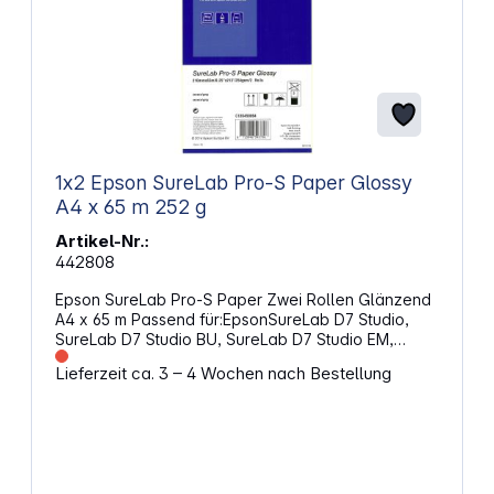
1x2 Epson SureLab Pro-S Paper Glossy
A4 x 65 m 252 g
Artikel-Nr.:
442808
Epson SureLab Pro-S Paper Zwei Rollen Glänzend
A4 x 65 m Passend für:EpsonSureLab D7 Studio,
SureLab D7 Studio BU, SureLab D7 Studio EM,
SureLab D7 Studio OC, SureLab D700 Mirage
Lieferzeit ca. 3 – 4 Wochen nach Bestellung
Bundling, SureLab SL-D700, SureLab SL-D700 OC-
LE