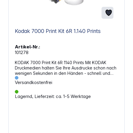
Kodak 7000 Print Kit 6R 1.140 Prints
Artikel-Nr.:
101278
KODAK 7000 Print Kit 6R 1140 Prints Mit KODAK
Druckmedien halten Sie Ihre Ausdrucke schon nach
wenigen Sekunden in den Händen - schnell und
einfach. Zudem sehen die Ausdrucke wie
Versandkostenfrei
herkömmliche Prints aus und fühlen sich auch so an.
Sie erhalten lebendige Farben, weiche
Farbübergänge und eine hervorragende Schatten-
Lagernd, Lieferzeit: ca. 1-5 Werktage
und Spitzlichtdurchzeichnung. All dies ist das
Ergebnis einer völlig trockenen "Entwicklung", bei
der die Fotos zudem schon im Drucker laminiert
werden. So sparen Sie Zeit, Ärger und die Kosten
einer nachträglichen Laminierung. Thermo-
Farbsublimationsausdrucke sind mit ihrer
beachtlichen Bildqualität und ihrem