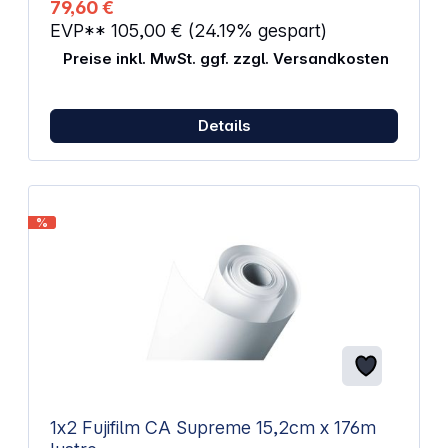
79,60 €
SureLab SL-D3000 SR, Epson SureLab SL-D3000
EVP**
105,00 €
(24.19% gespart)
DR
Preise inkl. MwSt. ggf. zzgl. Versandkosten
Details
%
1x2 Fujifilm CA Supreme 15,2cm x 176m