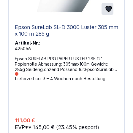
Epson SureLab SL-D 3000 Luster 305 mm
x 100 m 285 g
Artikel-Nr.:
425056
Epson SURELAB PRO PAPER LUSTER 285 12"
Papierrolle Abmessung: 305mmx100m Gewicht:
285g Seidenglänzend Passend für:EpsonSureLab
D3000 DR OC Bundle, SureLab D3000 SR OC
Lieferzeit ca. 3 – 4 Wochen nach Bestellung
Bundle, SureLab SL-D3000 DR, SureLab SL-D3000
SR
111,00 €
EVP**
145,00 €
(23.45% gespart)