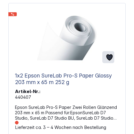
%
1x2 Epson SureLab Pro-S Paper Glossy
203 mm x 65 m 252 g
Artikel-Nr.:
440407
Epson SureLab Pro-S Paper Zwei Rollen Glänzend
203 mm x 65 m Passend für:EpsonSureLab D7
Studio, SureLab D7 Studio BU, SureLab D7 Studio
EM, SureLab D7 Studio OC, SureLab D700 Mirage
Lieferzeit ca. 3 – 4 Wochen nach Bestellung
Bundling, SureLab SL-D700, SureLab SL-D700 OC-