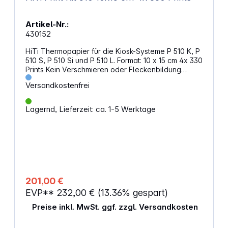
Artikel-Nr.:
430152
HiTi Thermopapier für die Kiosk-Systeme P 510 K, P
510 S, P 510 Si und P 510 L. Format: 10 x 15 cm 4x 330
Prints Kein Verschmieren oder Fleckenbildung
während des Druckvorgangs Um das Papier
Versandkostenfrei
verwenden zu können, muss die Firmware des
Druckers und der Treiber des Computer aktualisiert
werden.1 Vorteile: optimale Farbdichte exakte
Lagernd, Lieferzeit: ca. 1-5 Werktage
Farbgleichmäßigkeit 1
http://download.hiti.com/index.asp?MLang=English
Passend für:HiTiP 510 K, P 510 L, P 510 S, P 510 Si
201,00 €
EVP**
232,00 €
(13.36% gespart)
Preise inkl. MwSt. ggf. zzgl. Versandkosten