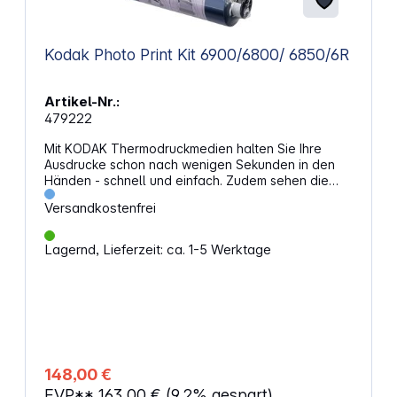
Kodak Photo Print Kit 6900/6800/ 6850/6R
Artikel-Nr.:
479222
Mit KODAK Thermodruckmedien halten Sie Ihre
Ausdrucke schon nach wenigen Sekunden in den
Händen - schnell und einfach. Zudem sehen die
Ausdrucke wie herkömmliche Prints aus und fühlen
Versandkostenfrei
sich auch so an. Sie erhalten lebendige Farben,
weiche Farbübergänge und eine hervorragende
Schatten- und Spitzlichtdurchzeichnung. All dies ist
Lagernd, Lieferzeit: ca. 1-5 Werktage
das Ergebnis einer völlig trockenen "Entwicklung",
bei der die Fotos zudem schon im Drucker laminiert
werden. So sparen Sie Zeit, Ärger und die Kosten
einer nachträglichen Laminierung. Thermo-
Farbsublimationsausdrucke sind mit ihrer
beachtlichen Bildqualität und ihrem
Erscheinungsbild eine echte Alternative zu
herkömmlichen Fotos, insbesondere in Verbindung
148,00 €
mit einer Laminierung. Photo Print Kit mit Farbband
EVP**
163,00 €
(9.2% gespart)