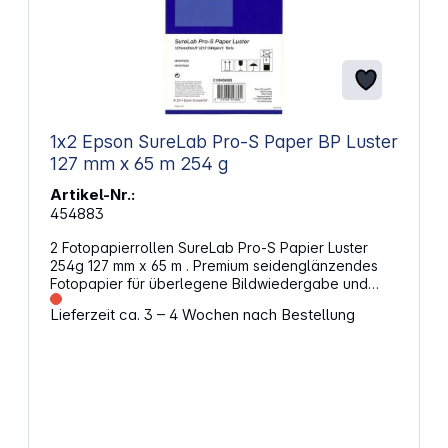
1x2 Epson SureLab Pro-S Paper BP Luster
127 mm x 65 m 254 g
Artikel-Nr.:
454883
2 Fotopapierrollen SureLab Pro-S Papier Luster
254g 127 mm x 65 m . Premium seidenglänzendes
Fotopapier für überlegene Bildwiedergabe und
großen Farbraum 2 Rollen a 127 mm x 65 m Gewicht
Lieferzeit ca. 3 – 4 Wochen nach Bestellung
von 254 g/m² Dicke von 243 µm Seiden-glänzend /
Luster-Finish mit einem Glanzgrad von 18 % bei 60°
Material besteht aus einer PE-Extrusion um einen
Papierkern Rückseitendruck kompatible
Hauptgeräte: SureLab D7 Studio OC, SureLab D7
Studio MH, SureLab D7 Studio EM, SureLab D7
Studio BU, SureLab D7 Studio, Epson SureLab SL-
D700 OC-LE, Epson SureLab SL-D700, Epson