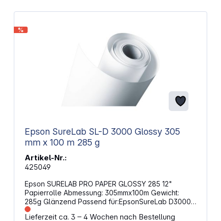
%
Epson SureLab SL-D 3000 Glossy 305
mm x 100 m 285 g
Artikel-Nr.:
425049
Epson SURELAB PRO PAPER GLOSSY 285 12"
Papierrolle Abmessung: 305mmx100m Gewicht:
285g Glänzend Passend für:EpsonSureLab D3000
DR OC Bundle, SureLab D3000 SR OC Bundle,
Lieferzeit ca. 3 – 4 Wochen nach Bestellung
SureLab SL-D3000 DR, SureLab SL-D3000 SR