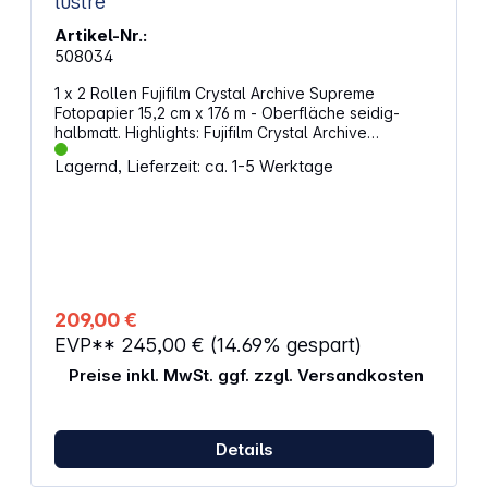
lustre
Artikel-Nr.:
508034
1 x 2 Rollen Fujifilm Crystal Archive Supreme
Fotopapier 15,2 cm x 176 m - Oberfläche seidig-
halbmatt. Highlights: Fujifilm Crystal Archive
Supreme Papier ist ausschließlich für die
Lagernd, Lieferzeit: ca. 1-5 Werktage
Herstellung von Farbdrucken in hoher Bildqualität
konzipiert verfügt über einen dickeren Boden, der
zu einer besseren Handhabung beiträgt zeichnet
sich durch seinen attraktiven Goldrückendruck aus
luxuriöse Qualität in Haptik und Aussehen Supreme
Papier lässt Ihre ganzen besonderen und
unvergleichlichen Momente für immer weiterleben
hervorragende Bildstabilität lebendige
209,00 €
Farbwiedergabe geeignet für
EVP**
245,00 €
(14.69% gespart)
Hochgeschwindigkeitsdrucker in der
Großveredelung
Preise inkl. MwSt. ggf. zzgl. Versandkosten
Details