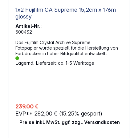
1x2 Fujifilm CA Supreme 15,2cm x 176m
glossy
Artikel-Nr.:
500432
Das Fujifilm Crystal Archive Supreme
Fotopapier wurde speziell für die Herstellung von
Farbdrucken in hoher Bildqualität entwickelt.
Eigenschaften: Dicker Papierträger Goldener Druck
Lagernd, Lieferzeit: ca. 1-5 Werktage
auf der Rückseite Lebendige Farben
Hervorragende Bildqualität
239,00 €
EVP**
282,00 €
(15.25% gespart)
Preise inkl. MwSt. ggf. zzgl. Versandkosten