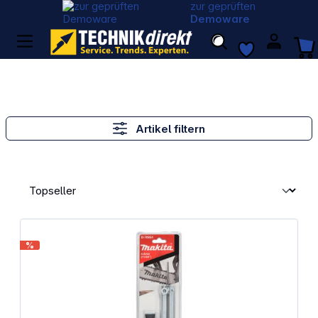
zur geprüften
Demoware
Artikel filtern
%