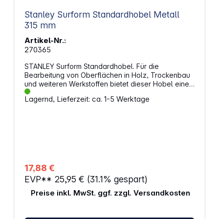
Stanley Surform Standardhobel Metall
315 mm
Artikel-Nr.:
270365
STANLEY Surform Standardhobel. Für die
Bearbeitung von Oberflächen in Holz, Trockenbau
und weiteren Werkstoffen bietet dieser Hobel eine
praktische Lösung. Der Metallkorpus sorgt für eine
Lagernd, Lieferzeit: ca. 1-5 Werktage
stabile Bauweise, während der feste Kunststoffgriff
einen sicheren Halt unterstützt. Das SURFORM-Blatt
mit scharfen Stahlschneiden hebt Material sauber
ab und eignet sich zum Hobeln, Feilen, Formen,
Glätten, Abziehen und Raspeln. Das Blatt lässt sich
ohne Werkzeug wechseln, ein Ersatzblatt ist bereits
im Lieferumfang enthalten. Eigenschaften:
SURFORM-Blatt mit Stahlschneiden hebt Material
17,88 €
sauber und gleichmäßig ab Geeignet zum Hobeln,
EVP**
25,95 €
(31.1% gespart)
Feilen, Formen, Glätten, Abziehen und Raspeln
Werkzeugloser Blattwechsel spart Zeit bei Wartung
Preise inkl. MwSt. ggf. zzgl. Versandkosten
und Austausch Ersatzblatt im Lieferumfang
enthalten