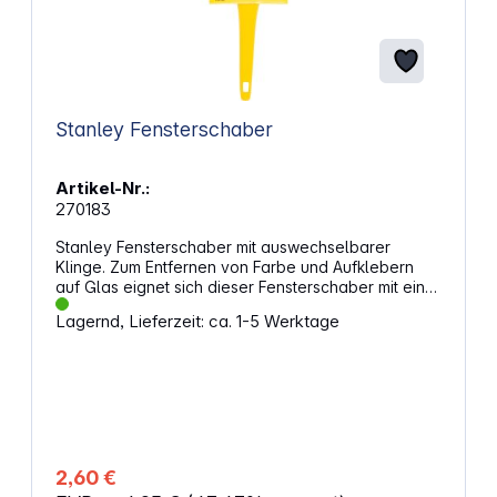
Stanley Fensterschaber
Artikel-Nr.:
270183
Stanley Fensterschaber mit auswechselbarer
Klinge. Zum Entfernen von Farbe und Aufklebern
auf Glas eignet sich dieser Fensterschaber mit einer
Klingenbreite von 60 mm. Die auswechselbare
Lagernd, Lieferzeit: ca. 1-5 Werktage
Klinge ermöglicht die weitere Nutzung bei
Verschleiß. Durch die Schutzkappe kann die Klinge
bei Nichtgebrauch abgedeckt werden. Präzise
Reinigung auf GlasflächenDie 60 mm breite Klinge
unterstützt eine effiziente Bearbeitung von
Glasflächen. Farbe, Aufkleber und ähnliche
Rückstände lassen sich gezielt entfernen. Die
mitgelieferte Klinge ermöglicht den sofortigen
2,60 €
Einsatz. Sichere Handhabung im AlltagGriff und