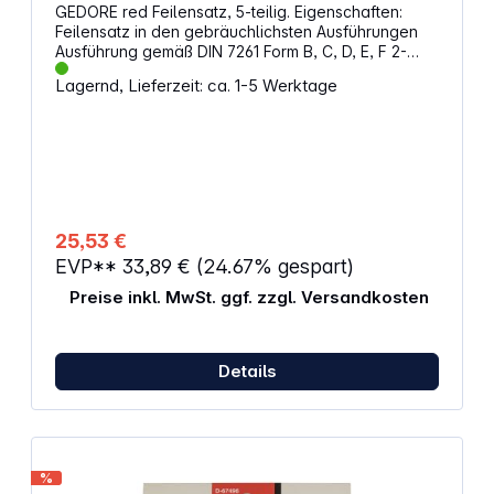
GEDORE red Feilensatz, 5-teilig. Eigenschaften:
Feilensatz in den gebräuchlichsten Ausführungen
Ausführung gemäß DIN 7261 Form B, C, D, E, F 2-
Komponenten-Griff, handschonende
Lagernd, Lieferzeit: ca. 1-5 Werktage
Kraftübertragung Mit Aufhängeloch Aus
Spezialstahl 1x Dreikantfeile 1x Flachfeile 1x
Rundfeile 1x Halbrundfeile 1x Vierkantfeile In
Kunststofftasche
25,53 €
EVP**
33,89 €
(24.67% gespart)
Preise inkl. MwSt. ggf. zzgl. Versandkosten
Details
%