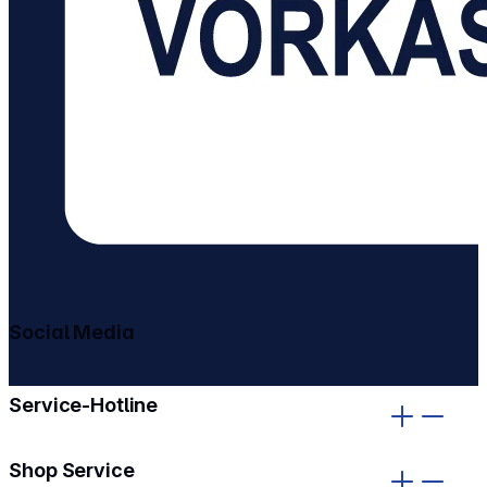
Social Media
gehe zu facebook
gehe zu instagram
Service-Hotline
Shop Service