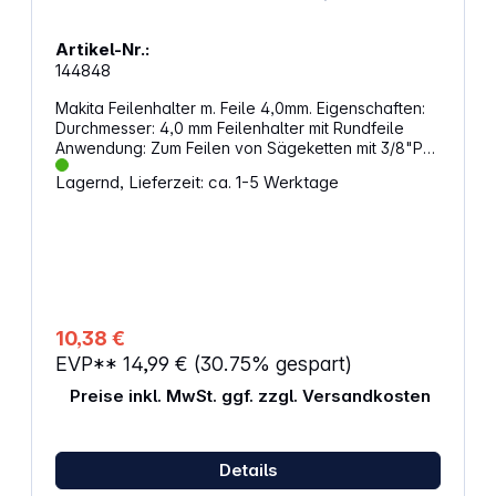
Standard Carbon Stahl Klinge schiebbar Klinge
fixierbar Klingen auswechselbar Gehäusematerial:
Artikel-Nr.:
Metall Gewicht: 75 g
144848
Makita Feilenhalter m. Feile 4,0mm. Eigenschaften:
Durchmesser: 4,0 mm Feilenhalter mit Rundfeile
Anwendung: Zum Feilen von Sägeketten mit 3/8"P
oder 1/4" Teilung. Feilwinkel 30°
Lagernd, Lieferzeit: ca. 1-5 Werktage
10,38 €
EVP**
14,99 €
(30.75% gespart)
Preise inkl. MwSt. ggf. zzgl. Versandkosten
Details