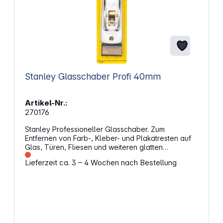
Stanley Glasschaber Profi 40mm
Artikel-Nr.:
270176
Stanley Professioneller Glasschaber. Zum
Entfernen von Farb-, Kleber- und Plakatresten auf
Glas, Türen, Fliesen und weiteren glatten
Oberflächen eignet sich dieser Glasschaber mit
Lieferzeit ca. 3 – 4 Wochen nach Bestellung
robustem Metallgehäuse. Die Klinge kann bei
Bedarf herausgeschoben und in der gewünschten
Position fixiert werden. Durch die kompakte Bauform
lässt sich das Werkzeug gezielt führen.
Kontrolliertes Arbeiten auf glatten OberflächenDie
40 mm breite Klinge unterstützt präzise
Schabarbeiten auf Glas und anderen glatten