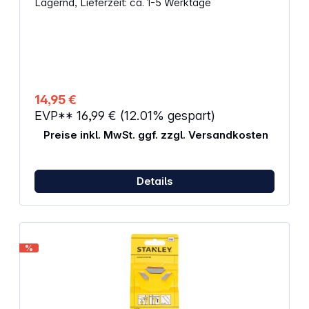
Lagernd, Lieferzeit: ca. 1-5 Werktage
1x Halbrund-Feile 1x Vierkant-Feile
14,95 €
EVP**
16,99 €
(12.01% gespart)
Preise inkl. MwSt. ggf. zzgl. Versandkosten
Details
%