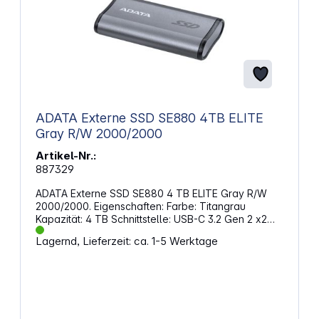
erforderlich) Linux Kernel 6 oder neuer Android 13
oder neuer Betriebstemperatur: 5 °C bis 50 °C
Betriebsspannung: 5 V Gleichspannung, 900 mA
ADATA Externe SSD SE880 4TB ELITE
Gray R/W 2000/2000
Artikel-Nr.:
887329
ADATA Externe SSD SE880 4 TB ELITE Gray R/W
2000/2000. Eigenschaften: Farbe: Titangrau
Kapazität: 4 TB Schnittstelle: USB-C 3.2 Gen 2 x2
(20Gb/s) Sequentielles Lesen: Bis zu 2.000 MB/s
Lagernd, Lieferzeit: ca. 1-5 Werktage
Sequentielles Schreiben: Bis zu 2.000 MB/s
Betriebssystemanforderungen: Windows 8 / 8.1 / 10 /
11 Mac OS X 10.6 oder neuer Linux Kernel 2.6 oder
neuer Android 8,0 oder neuer Betriebsspannung: 5
V Gleichspannung: 900 mA Zubehör: USB-C 3.2-
Kabel-zu-USB-C-Kabel, USB-C 3.2-zu-USB-A-Kabel