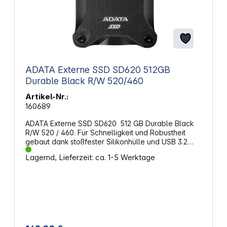
Betriebsspannung: 5 V Gleichspannung, 900 mA
ADATA Externe SSD SD620 512GB
Durable Black R/W 520/460
Artikel-Nr.:
160689
ADATA Externe SSD SD620 512 GB Durable Black
R/W 520 / 460. Für Schnelligkeit und Robustheit
gebaut dank stoßfester Silikonhülle und USB 3.2
Gen2 (10 Gbit/s) Schnittstelle. Eigenschaften:
Lagernd, Lieferzeit: ca. 1-5 Werktage
Speicherkapazität: 512 GB Solid State Drive
Lesegeschwindigkeit: Bis zu 520 MB/s
Schreibgeschwindigkeit: Bis zu 460 MB/s
Schnittstelle: USB 3.2 Gen 2 (Micro-USB-B, 10 Gbit/s)
Stoßfeste Silikonhülle Sturzsicherheit bis zu max.
1,22 m Höhe (gemäß MIL-STD-810G) Kompatibilität:
Windows (8, 8.1, 10, 11), macOS X ab 10.6, Linux ab
2.6, Android (ab 8.0) Hot Swapping: Unterstützt,