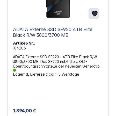
ADATA Externe SSD SE920 4TB Elite
Black R/W 3800/3700 MB
Artikel-Nr.:
104283
ADATA Externe SSD SE920 - 4TB Elite Black R/W
3800/3700 MB. Das SE920 nutzt die USB4-
Übertragungsschnittstelle der neuesten Generation
mit Geschwindigkeiten von bis zu 40 Gbit/s. Es ist
Lagernd, Lieferzeit: ca. 1-5 Werktage
rückwärtskompatibel mit USB 3.2 und USB 2.0 und
unterstützt Thunderbolt3/4. Außerdem verfügt es
über einen Typ-C-Anschluss und kann jederzeit und
überall einfach und schnell große Audio- und
Videodateien mit Ultra-Hochgeschwindigkeit
übertragen. Das SE920 ist mit verschiedenen
Betriebsystemen kompatibel kann auch an eine
Spielekonsole angeschlossen werden, um deren
1.394,00 €
Speicherplatz zu erweitern. Hinweis: Überprüfen Sie