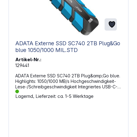
ADATA Externe SSD SC740 2TB Plug&Go
blue 1050/1000 MIL.STD
Artikel-Nr.:
129441
ADATA Externe SSD SC740 2TB Plug&amp;Go blue.
Highlights: 1050/1000 MB/s Hochgeschwindigkeit-
Lese-/Schreibgeschwindigkeit Integriertes USB-C-
Übertragungskabel für bequemere Aufbewahrung
Lagernd, Lieferzeit: ca. 1-5 Werktage
und Portabilität 1,22 m MIL-STD-Sturzfestigkeit
Unterstützt Spielekonsolen der neuesten
Generation Kompatibel mit mehreren
Betriebssystemen 1.050/1.000 MB/s
Hochgeschwindigkeit-
Lese-/SchreibgeschwindigkeitDie SC740 unterstützt
USB 3.2 Gen2-Hochgeschwindigkeitsübertragung
mit Lese-/Schreibgeschwindigkeiten von bis zu