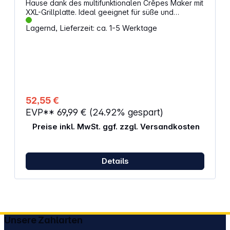
Hause dank des multifunktionalen Crêpes Maker mit
XXL-Grillplatte. Ideal geeignet für süße und
herzhafte Crêpes oder Galettes. Die großflächige,
Lagernd, Lieferzeit: ca. 1-5 Werktage
antihaftbeschichtete Crêpes-Platte mit
Überflussrand lässt sich mühelos abnehmen und
einfach reinigen. Die integrierte Kabelaufwicklung
ermöglicht anschließend eine einfache
Aufbewahrung. Eigenschaften: Beschichtung:
antihaftbeschichtet Entnehmbare Einzelteile Farbe:
gebürstet, schwarz / silber Kontrollleuchte Maße
des Produktes (HxBxT): 10,5 x 39,5 x 41 cm
52,55 €
Crêpespfanne Durchmesser: 380 mm Gewicht: ca.
EVP**
69,99 €
(24.92% gespart)
2923 g Steckertyp: Schuko-Stecker
Preise inkl. MwSt. ggf. zzgl. Versandkosten
Details
Unsere Zahlarten