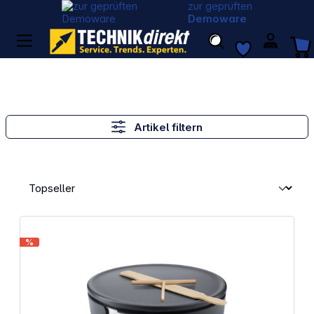
zur geprüften
Demoware
Artikel filtern
%