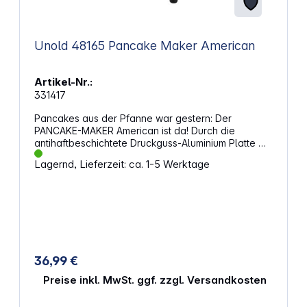
Unold 48165 Pancake Maker American
Artikel-Nr.:
331417
Pancakes aus der Pfanne war gestern: Der
PANCAKE-MAKER American ist da! Durch die
antihaftbeschichtete Druckguss-Aluminium Platte mit
einem Durchmesser von knapp 14 cm können
Lagernd, Lieferzeit: ca. 1-5 Werktage
leckere Pancakes fettarm zubereitet werden. Über
den einstellbaren Temperaturregler kann der
gewünschte Bräunungsgrad kinderleicht eingestellt
werden. Die Kontrollleuchte zeigt an, ob das Gerät
An, Aus oder Betriebsbereit ist. Der Cool-Touch-
Griff stellt sicher, dass man sich beim Öffnen nicht
verbrennt. Auch gesundheitsbewusste Naschkatzen
kommen nicht zu kurz – der PANCAKE-MAKER
36,99 €
American ist auch für Low-Carb Pancakes geeignet.
Merkmale: Pancake-Maker für 2 Original American
Preise inkl. MwSt. ggf. zzgl. Versandkosten
Pancakes Geeignet auch für Low-Carb Pancakes
Antihaftbeschichtete Druckguss-Aluminiumplatten