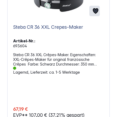
Steba CR 36 XXL Crepes-Maker
Artikel-Nr.:
693604
Steba CR 36 XXL Crêpes-Maker. Eigenschaften:
XXL-Crêpes-Maker für original französische
Crêpes Farbe: Schwarz Durchmesser: 350 mm
Stufenlose Temperaturregelung für optimale
Lagernd, Lieferzeit: ca. 1-5 Werktage
Bräunung Entnehmbare und antihaftbeschichtete
Alu-Druckgussplatte Teigrechen und Crêpeswender
Temperaturkontrollleuchte Rutschfeste Gummifüße
Kabelaufwicklung Leistung: 1500 Watt Betriebsart:
Netzbetrieb Maße: 95 x 370 x 385 mm Gewicht: 2,5
kg
67,19 €
EVP**
107,00 €
(37.21% gespart)