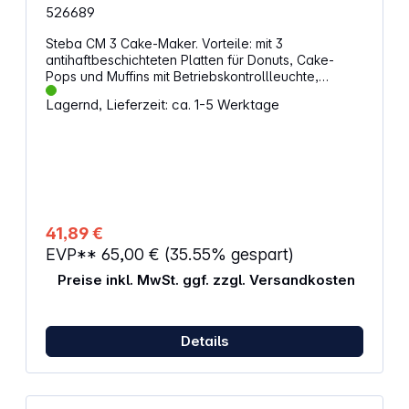
526689
Steba CM 3 Cake-Maker. Vorteile: mit 3
antihaftbeschichteten Platten für Donuts, Cake-
Pops und Muffins mit Betriebskontrollleuchte,
rutschfesten Gummifüßen und
Lagernd, Lieferzeit: ca. 1-5 Werktage
Temperaturkontrollleuchte einfache Reinigung und
Aufbewahrung durch Kabelaufwicklung "Easy-Click-
Off"-System: auf Knopfdruck können Sie die Platten
leicht herausnehmen inkl. Cake-Pop Halterung und
Sticks Eigenschaften: Farbe: schwarz Abmessungen
(H x B x T): 10 x 22,5 x 25,5 cm Gewicht: 2,3 kg
Leistung: 800 W
41,89 €
EVP**
65,00 €
(35.55% gespart)
Preise inkl. MwSt. ggf. zzgl. Versandkosten
Details