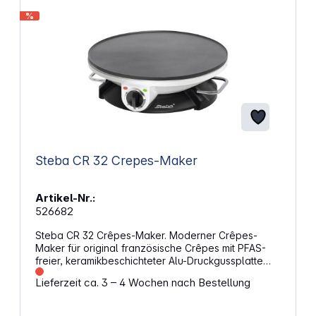
%
Steba CR 32 Crepes-Maker
Artikel-Nr.:
526682
Steba CR 32 Crêpes-Maker. Moderner Crêpes-
Maker für original französische Crêpes mit PFAS-
freier, keramikbeschichteter Alu-Druckgussplatte
mit 32 cm Durchmesser. Eigenschaften: Stufenlose
Lieferzeit ca. 3 – 4 Wochen nach Bestellung
Temperaturregelung für optimale Bräunung PFAS-
freie, keramikbeschichtete Alu-Druckgussplatte Inkl.
Teigrechen und Crêpeswender aus Holz