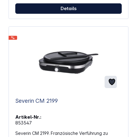
mit ca. 13,5 cm Ø, für fettarmes Backen Einstellbarer
Details
Temperaturregler Backampel = Kontrollleuchte für
EIN/AUS und Bereit Wärmeisolierter Cool-Touch-
Griff Einfache Reinigung durch Antihaftbeschichtung
und Teigauffangrinne Schwarzes Gehäuse mit
Blende aus gebürstetem Edelstahl Antirutschfüße
Kabelaufbewahrung
%
Severin CM 2199
Artikel-Nr.:
853547
Severin CM 2199. Französische Verführung zu