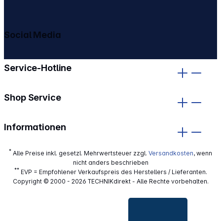
Social Media
gehe zu facebook
gehe zu instagram
Service-Hotline
Shop Service
Informationen
*
Alle Preise inkl. gesetzl. Mehrwertsteuer zzgl.
Versandkosten
, wenn
nicht anders beschrieben
**
EVP = Empfohlener Verkaufspreis des Herstellers / Lieferanten.
Copyright © 2000 - 2026 TECHNIKdirekt - Alle Rechte vorbehalten.