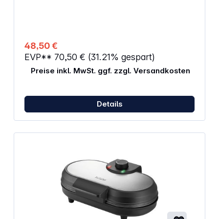
Betriebskontrollleuchte Kabelaufwicklung
Plattendurchmesser: 32 cm Leistung: 1200 W
Gewicht: 2,0 kg Abmessungen (H x B x T): 10,5 x 33
x 33,5 cm Farbe: Weiß/Schwarz
48,50 €
EVP**
70,50 €
(31.21% gespart)
Preise inkl. MwSt. ggf. zzgl. Versandkosten
Details