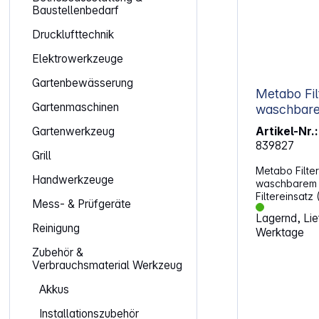
Baustellenbedarf
Drucklufttechnik
Elektrowerkzeuge
Gartenbewässerung
Metabo Filte
Gartenmaschinen
waschbare
Gartenwerkzeug
Artikel-Nr.:
839827
Grill
Metabo Filter 
Handwerkzeuge
waschbarem
Filtereinsatz
Mess- & Prüfgeräte
Eigenschaften: Filter für
Lagernd, Lief
Saugleitung
Reinigung
Werktage
Hauswasserw
Schützt Pum
Zubehör &
Bewässerung
Verbrauchsmaterial Werkzeug
Schmutz Gehäuse und Deckel aus
schlagfestem
Akkus
Innengewind
Temperaturbe
Installationszubehör