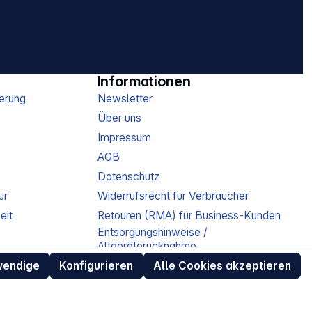
Informationen
erung
Newsletter
Über uns
Impressum
AGB
Datenschutz
ur
Widerrufsrecht für Verbraucher
eit
Retouren (RMA) für Business-Kunden
Entsorgungshinweise /
Altgeräterücknahme
Kundeninformation / Bestellablauf
wendige
Konfigurieren
Alle Cookies akzeptieren
Cookie-Einstellungen
EU Data Act