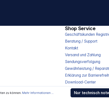
Shop Service
Geschäftskunden Registri
Beratung / Support
Kontakt
Versand und Zahlung
Sendungsverfolgung
Gewährleistung / Reparat
Erklärung zur Barrierefreih
Download-Center
Jobs
Nur technisch not
eten zu können.
Mehr Informationen ...