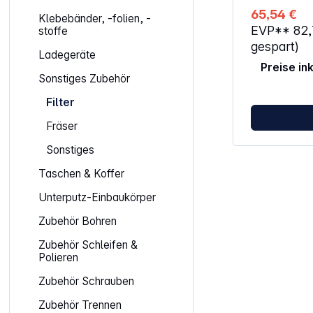
60°C Waschbarer Filtereinsatz mit
65,54 €
Klebebänder, -folien, -
Nylongewebe
EVP**
82,
stoffe
Sand und Feststoffe 
Durchmesser
gespart)
Ladegeräte
Wasserdurchf
Preise in
Sonstiges Zubehör
Filter
Fräser
Sonstiges
Taschen & Koffer
Unterputz-Einbaukörper
Zubehör Bohren
Zubehör Schleifen &
Polieren
Zubehör Schrauben
Zubehör Trennen