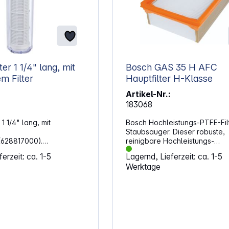
r 1 1/4" lang, mit
Bosch GAS 35 H AFC
m Filter
Hauptfilter H-Klasse
Artikel-Nr.:
183068
1 1/4" lang, mit
Bosch Hochleistungs-PTFE-Filt
Staubsauger. Dieser robuste,
 (628817000).
reinigbare Hochleistungs-
 die
Flachfaltenfilter ist mit einer
erzeit: ca. 1-5
Lagernd, Lieferzeit: ca. 1-5
 von Gartenpumpen und
zusätzlichen Polytetrafloureth
Werktage
erken/-automaten
(PTFE)-Beschichtung für Feins
pe und
der Staubklasse H ausgestatte
ssystem vor Sand und
Eigenschaften: Geeignet für das
Aufsaugen von
 Polypropylen
gesundheitsgefährdendem St
eanschlüsse aus Messing
grobem Schmutz und Flüssigke
ständig von 0°C bis
Staubsammelrate: 99.995%. Auch