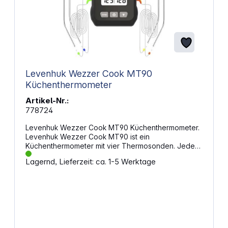
Levenhuk Wezzer Cook MT90
Küchenthermometer
Artikel-Nr.:
778724
Levenhuk Wezzer Cook MT90 Küchenthermometer.
Levenhuk Wezzer Cook MT90 ist ein
Küchenthermometer mit vier Thermosonden. Jede
Thermosonde ist mit einem 1 m langen, flexiblen
Lagernd, Lieferzeit: ca. 1-5 Werktage
Kabel ausgestattet. Das Gerät misst gleichzeitig die
Temperatur von mehreren Gerichten. Dabei spielt
es keine Rolle, wo sich die Speisen befinden: im
Ofen, auf dem Herd oder auf dem Grill. Die Daten
werden gut sichtbar auf dem integrierten Display
angezeigt: Die Ziffern sind groß und kontrastreich,
mit integrierter Hintergrundbeleuchtung. Darunter