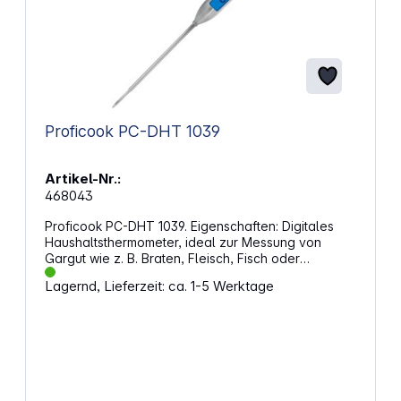
AISI 304 Ausgezeichnete Hitze- und
Korrosionsbeständigkeit Kompatibel mit Alfa Forni
Pizzaöfen und allen Alfa Quick- und Napoli-
Pizzaöfen Durchmesser: 180 mm
Proficook PC-DHT 1039
Artikel-Nr.:
468043
Proficook PC-DHT 1039. Eigenschaften: Digitales
Haushaltsthermometer, ideal zur Messung von
Gargut wie z. B. Braten, Fleisch, Fisch oder
Getränke wie z. B. Wein, Champagner, Sekt
Lagernd, Lieferzeit: ca. 1-5 Werktage
Edelstahl Temperaturbereich: -45 °C - 200 °C
Schnelle Reaktions- und Messzeit Hohe
Messgenauigkeit Temperaturanzeige umschaltbar
(°C/°F) Speicherfunktion der zuletzt gemessenen
Temperatur LCD-Display (blau beleuchtet) Inkl.
Silikon-Schutzkappe Inkl. praktischer Aufhängeöse
Batteriebetrieb: Knopfzelle (LR44) (Batterie im