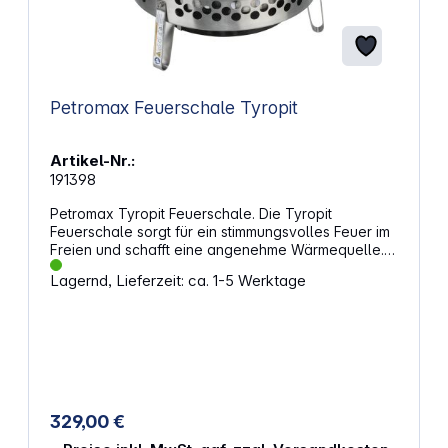
Petromax Feuerschale Tyropit
Artikel-Nr.:
191398
Petromax Tyropit Feuerschale. Die Tyropit
Feuerschale sorgt für ein stimmungsvolles Feuer im
Freien und schafft eine angenehme Wärmequelle.
Durch die durchdachte Bauweise bleibt das Feuer
Lagernd, Lieferzeit: ca. 1-5 Werktage
gut geschützt und die Glut hält lange an. Mit ihrem
markanten Design wird sie zum Blickfang in jedem
Outdoor-Bereich. Eigenschaften: Stabile
Konstruktion aus hochwertigem Stahl für lange
Nutzungsdauer Doppelwandige Bauweise für
effiziente Luftzirkulation und gleichmäßige Glut
Große Öffnung für einfaches Nachlegen von Holz
Seitliche Luftlöcher fördern eine saubere
329,00 €
Verbrennung Abnehmbarer Aschebehälter für
unkomplizierte Reinigung Geeignet für Terrasse,