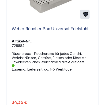
Weber Räucher Box Universal Edelstahl
Artikel-Nr.:
728884
Räucherbox - Raucharoma für jedes Gericht.
Verleiht Nüssen, Gemüse, Fleisch oder Käse ein
unwiderstehliches Raucharoma direkt auf dem
Grillrost. Eigenschaften: Zum Räuchern direkt auf
Lagernd, Lieferzeit: ca. 1-5 Werktage
dem Grillrost Passend für: Weber Q 200/2000 Serie
und größere Gasgrills Material: Edelstahl Von Hand
spülen
34,35 €