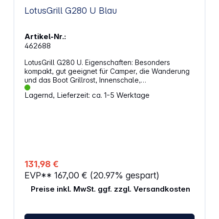
LotusGrill G280 U Blau
Artikel-Nr.:
462688
LotusGrill G280 U. Eigenschaften: Besonders
kompakt, gut geeignet für Camper, die Wanderung
und das Boot Grillrost, Innenschale,
Holzkohlebehälter aus Edelstahl Lieferung inklusive
Lagernd, Lieferzeit: ca. 1-5 Werktage
Transporttragetasche 25,8 cm Durchmesser des
Grillrosts
131,98 €
EVP**
167,00 €
(20.97% gespart)
Preise inkl. MwSt. ggf. zzgl. Versandkosten