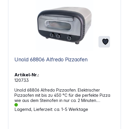
Unold 68806 Alfredo Pizzaofen
Artikel-Nr.:
120733
Unold 68806 Alfredo Pizzaofen. Elektrischer
Pizzaofen mit bis zu 450 °C für die perfekte Pizza
wie aus dem Steinofen in nur ca. 2 Minuten.
Eigenschaften: Leistung: 1.700 W Material: Edelstahl
Lagernd, Lieferzeit: ca. 1-5 Werktage
Sichere Handhabung ohne Gas,
hitzebeständige Glasfaser-Türdichtung mit
doppelverglaster Tür sowie Cool-Touch-Griff
Gleichmäßige Hitzeverteilung – die Pizza muss