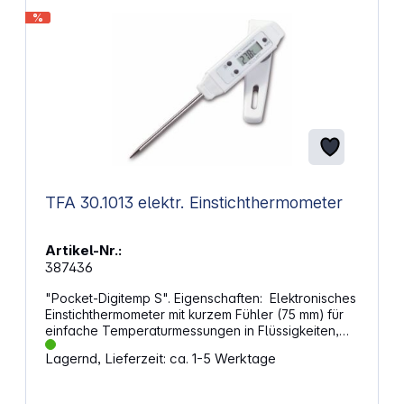
zu mittelgroßen Öfen und unterstützt Pizzen in
%
dieser Abmessung.
TFA 30.1013 elektr. Einstichthermometer
Artikel-Nr.:
387436
"Pocket-Digitemp S". Eigenschaften: Elektronisches
Einstichthermometer mit kurzem Fühler (75 mm) für
einfache Temperaturmessungen in Flüssigkeiten,
pulvrigen und plastischen Stoffen Messbereich
Lagernd, Lieferzeit: ca. 1-5 Werktage
-40...+200°C Genauigkeit ±0,8°C (von
-20°C....100°C, ansonsten ±2°C) wasserdicht misst im
Sekundentakt Ein-Ausschalter Hold-, Max.-Min.-