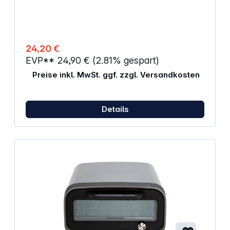
Lebensmittelecht (Sonde und Gehäuse) Material:
Kunststoff / Edelstahl BPA-frei Abmessungen: 7,6 x
1,90 x 17,90 cm Farbe: rot / schwarz
24,20 €
EVP**
24,90 €
(2.81% gespart)
Preise inkl. MwSt. ggf. zzgl. Versandkosten
Details