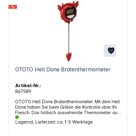
%
OTOTO Hell Done Bratenthermometer
Artikel-Nr.:
867589
OTOTO Hell Done Bratenthermometer. Mit dem Hell
Done haben Sie beim Grillen die Kontrolle über Ihr
Fleisch. Das höllisch aussehende Thermometer aus
BPA-freiem, hitzebeständigem Material misst die
Lagernd, Lieferzeit: ca. 1-5 Werktage
Temperatur in Celsius und Fahrenheit und hilft
Ihnen, Ihr Fleisch auf die richtige Hitze zu bringen.
Eigenschaften: Digitales Bratenthermometer