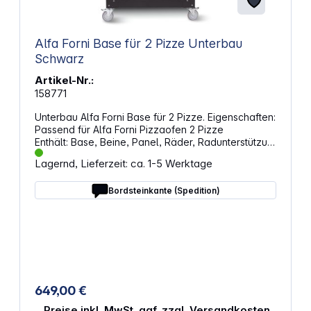
Alfa Forni Base für 2 Pizze Unterbau
Schwarz
Artikel-Nr.:
158771
Unterbau Alfa Forni Base für 2 Pizze. Eigenschaften:
Passend für Alfa Forni Pizzaofen 2 Pizze
Enthält: Base, Beine, Panel, Räder, Radunterstützun
g, Schaufel- und Türhalter, Schrauben und
Lagernd, Lieferzeit: ca. 1-5 Werktage
Kappen, Griff Material: Eisen und Keramik
Abmessungen: 109 x 88 x 58,7 cm Gewicht: 29,5 kg
Bordsteinkante (Spedition)
649,00 €
Preise inkl. MwSt. ggf. zzgl. Versandkosten