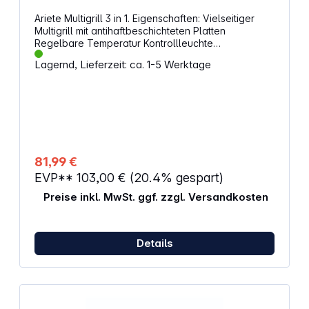
Ariete Multigrill 3 in 1. Eigenschaften: Vielseitiger
Multigrill mit antihaftbeschichteten Platten
Regelbare Temperatur Kontrollleuchte
Fettauffangschale Simple Reinigung Leistung: 2400
Lagernd, Lieferzeit: ca. 1-5 Werktage
W
81,99 €
EVP**
103,00 €
(20.4% gespart)
Preise inkl. MwSt. ggf. zzgl. Versandkosten
Details