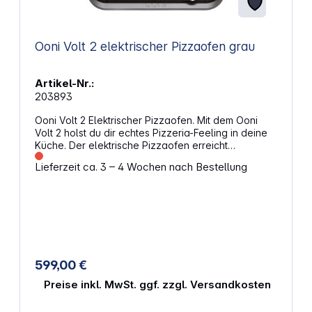
Ooni Volt 2 elektrischer Pizzaofen grau
Artikel-Nr.:
203893
Ooni Volt 2 Elektrischer Pizzaofen. Mit dem Ooni
Volt 2 holst du dir echtes Pizzeria-Feeling in deine
Küche. Der elektrische Pizzaofen erreicht
Temperaturen bis zu 450 °C und backt deine Pizza
Lieferzeit ca. 3 – 4 Wochen nach Bestellung
in nur 90 Sekunden. Die integrierte Steuerung passt
die Hitze automatisch an, damit du gleichmäßige
Ergebnisse erhältst – ganz ohne Aufwand.
Intelligente Technik für deine LieblingspizzaDas
adaptive Steuerungssystem reagiert auf die
Bedingungen im Ofen und sorgt für konstante
Temperaturen. Voreinstellungen für verschiedene
Pizzastile erleichtern dir den Einstieg. Du kannst
599,00 €
sogar eigene Einstellungen speichern, damit deine
Lieblingspizza immer genauso gelingt, wie du sie
Preise inkl. MwSt. ggf. zzgl. Versandkosten
magst. Mehr als nur PizzaNeben Pizza gelingen dir
auch andere Gerichte wie geröstetes Gemüse oder