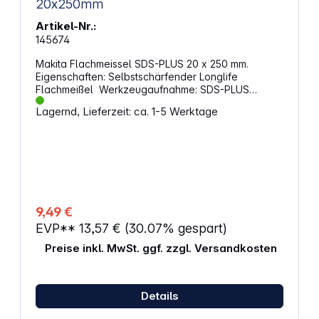
20x250mm
Artikel-Nr.:
145674
Makita Flachmeissel SDS-PLUS 20 x 250 mm.
Eigenschaften: Selbstschärfender Longlife
Flachmeißel Werkzeugaufnahme: SDS-PLUS
Länge: 250 mm Breite: 20 mm Anwendung:
Lagernd, Lieferzeit: ca. 1-5 Werktage
Allgemeine Meißel- und Abbrucharbeiten in Beton
9,49 €
EVP**
13,57 €
(30.07% gespart)
Preise inkl. MwSt. ggf. zzgl. Versandkosten
Details