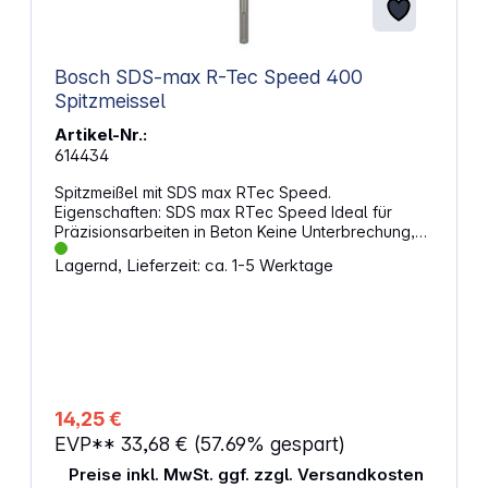
Bosch SDS-max R-Tec Speed 400
Spitzmeissel
Artikel-Nr.:
614434
Spitzmeißel mit SDS max RTec Speed.
Eigenschaften: SDS max RTec Speed Ideal für
Präzisionsarbeiten in Beton Keine Unterbrechung,
weniger Verklemmen In sich gedrehte
Lagernd, Lieferzeit: ca. 1-5 Werktage
selbstnachschärfende Spitze Breiterer
Materialabtrag und dadurch glattes Arbeiten Für
Stemm-, Abriss- und Anpassungsarbeiten in Beton
und Baustein Auch das Wiederherstellen von Fugen
und das Freilegen von Armierungen Ist kompatibel
mit dem Schaftsystem SDS max
14,25 €
EVP**
33,68 €
(57.69% gespart)
Preise inkl. MwSt. ggf. zzgl. Versandkosten