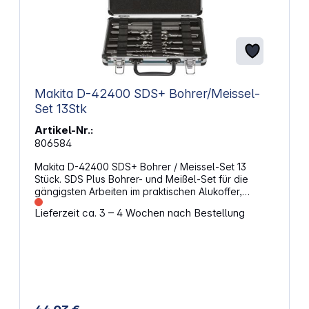
Makita D-42400 SDS+ Bohrer/Meissel-
Set 13Stk
Artikel-Nr.:
806584
Makita D-42400 SDS+ Bohrer / Meissel-Set 13
Stück. SDS Plus Bohrer- und Meißel-Set für die
gängigsten Arbeiten im praktischen Alukoffer,
Eigenschaften: 13-teiliges Set Durchmesser: 5,0 / 6,0
Lieferzeit ca. 3 – 4 Wochen nach Bestellung
/ 7,0 / 8,0 / 10,0 / 12,0 / 14,0 / 16,0 mm Länge: 110 /
160 / 250 mm 11x SDS+ Bohrer, enthaltene
Größen: 5x110, 6x110, 6x160, 7x110, 7x160, 8x110,
8x160, 10x160, 12x160, 14x160, 16x160 mm 1x SDS-
PLUS Spitzmeißel 230 mm 1 x SDS-PLUS
Flachmeißel 250 x 28 mm