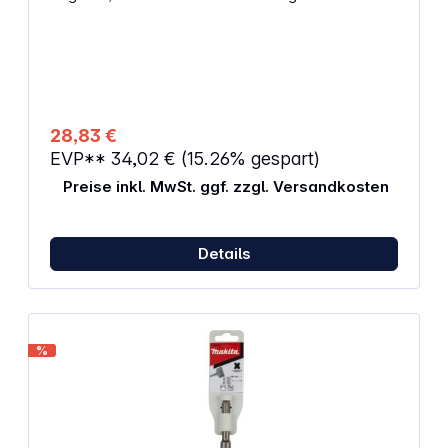
Flachmeißel ermöglicht eine gezielte
Schneidewirkung und präzise Korrekturarbeiten
sowie Abbrucharbeiten und Durchbrüche Inhalt:
1 Spitzmeißel mit SDS plus 250 mm 1 Spatmeißel mit
SDS plus 40 x 250 mm 1 Flachmeißel mit SDS plus
20 x 250 mm
28,83 €
EVP**
34,02 €
(15.26% gespart)
Preise inkl. MwSt. ggf. zzgl. Versandkosten
Details
%