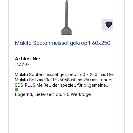
Makita Spatenmeissel gekröpft 60x250
Artikel-Nr.:
143707
Makita Spatenmeissel gekroepft 60 x 250 mm. Der
Makita Spitzmeißel P-25068 ist ein 250 mm langer
SDS-PLUS Meißel, der speziell für allgemeine
Meißel- und Aufbrucharbeiten in Beton und
Lagernd, Lieferzeit: ca. 1-5 Werktage
Mauerwerk entwickelt wurde. Mit seiner pyramidial
geschmiedeten Spitze ermöglicht er eine
konzentrierte Kraftübertragung und effizientes
Arbeiten. Eigenschaften: Typ: Spatenmeißel
Werkzeugaufnahme: SDS-PLUS Länge: 250 mm
Breite: 60 mm Menge: 1