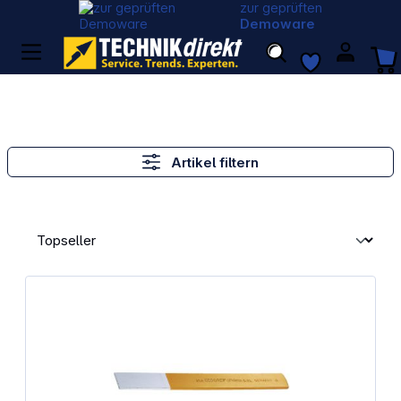
zur geprüften
Demoware
Artikel filtern