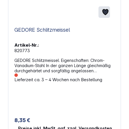
GEDORE Schlitzmeissel
Artikel-Nr.:
820773
GEDORE Schlitzmeissel. Eigenschaften: Chrom-
Vanadium-Stahl In der ganzen Länge gleichmäßig
durchgehärtet und sorgfältig angelassen
Schlagköpfe induktiv angelassen Arbeitsenden
Lieferzeit ca. 3 – 4 Wochen nach Bestellung
blank geschliffen und klar lackiert
8,35 €
Preise inkl. MwSt. ggf. zzgl. Versandkosten