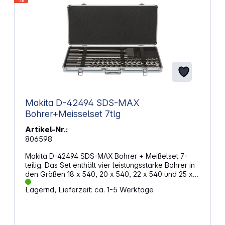
Makita D-42494 SDS-MAX
Bohrer+Meisselset 7tlg
Artikel-Nr.:
806598
Makita D-42494 SDS-MAX Bohrer + Meißelset 7-
teilig. Das Set enthält vier leistungsstarke Bohrer in
den Größen 18 x 540, 20 x 540, 22 x 540 und 25 x
540 mm sowie drei verschiedene Meißel: einen
Lagernd, Lieferzeit: ca. 1-5 Werktage
Spitzmeißel 400 mm, einen Flachmeißel 25x400 mm
und einen Breitmeißel 50x400 mm. Alle Werkzeuge
sind aus robustem Stahl gefertigt und passen auf
SDS-max Aufnahmen. Für eine sichere