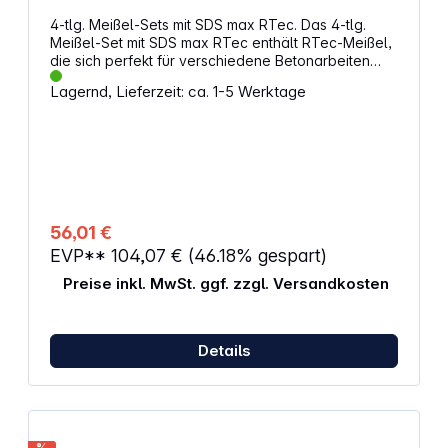
4-tlg. Meißel-Sets mit SDS max RTec. Das 4-tlg.
Meißel-Set mit SDS max RTec enthält RTec-Meißel,
die sich perfekt für verschiedene Betonarbeiten
eignen. Sie verklemmen weniger und kommen
Lagernd, Lieferzeit: ca. 1-5 Werktage
schneller voran. Die Meißel sind bestimmt für
Stemm-, Abriss- und Anpassungsarbeiten in Beton
und Mauerwerk, so wie auch zum Öffnen von Fugen
und Freilegen von Armierungen. Eigenschaften: 2 x
Spitzmeißel mit SDS max RTec Speed (400 mm) 2 x
Flachmeißel mit SDS max RTec Sharp (400 x
25 mm) Ideal für verschiedene Betonarbeiten
geeignet. Sie verklemmen wenig und kommen
56,01 €
schnell voran In sich gedrehte
EVP**
104,07 €
(46.18% gespart)
selbstnachschärfende Spitze des Spitzmeißels mit
RTec Speed trägt auf einer breiteren Fläche
Preise inkl. MwSt. ggf. zzgl. Versandkosten
Material ab und ermöglicht glattes Arbeiten
Verstärkungsrippen des Flachmeißels mit RTec
Sharp bieten schnellen Arbeitsfortschritt und
verhindern das Verklemmen des Meißels
Details
%