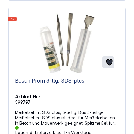
%
Bosch Prom 3-tlg. SDS-plus
Artikel-Nr.:
599797
Meißelset mit SDS plus, 3-teilig. Das 3-teilige
Meißelset mit SDS plus ist ideal für Meißelarbeiten
in Beton und Mauerwerk geeignet. Spitzmeißel für
leichte Abbruch- und Renovierungsarbeiten in
Lagernd, Lieferzeit: ca. 1-5 Werktage
Beton sowie für Durchbrüche in Mauerwerk Der