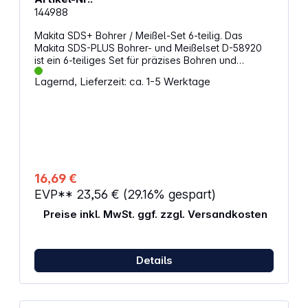
144988
Makita SDS+ Bohrer / Meißel-Set 6-teilig. Das
Makita SDS-PLUS Bohrer- und Meißelset D-58920
ist ein 6-teiliges Set für präzises Bohren und
Meißeln in Beton und anderen harten Materialien.
Lagernd, Lieferzeit: ca. 1-5 Werktage
Es enthält hochwertige SDS-PLUS Bohrer und
Meißel mit Hartmetallspitzen für lange Lebensdauer
und hohe Effizienz. Die verschiedenen Größen und
Formen machen das Set vielseitig einsetzbar.
Eigenschaften: Durchmesser: 5,0 / 6,0 / 8,0 / 20,0 /
40,0 mm Länge: 160 / 250 mm Arbeitslänge: 100 mm
Aufnahme: SDS-PLUS Material: Wolframkarbid-
Spitze, Zweischneidig Anwendung: Beton 6-teilig
16,69 €
EVP**
23,56 €
(29.16% gespart)
Preise inkl. MwSt. ggf. zzgl. Versandkosten
Details