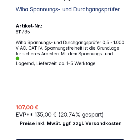
Wiha Spannungs- und Durchgangsprüfer
Artikel-Nr.:
811785
Wiha Spannungs- und Durchgangsprüfer 0,5 - 1.000
V AC, CAT IV. Spannungsfreiheit ist die Grundlage
für sicheres Arbeiten. Mit dem Spannungs- und
Durchgangsprüfer von Wiha können Sie diese
Lagernd, Lieferzeit: ca. 1-5 Werktage
schnell und einfach überprüfen und sich auf die
vielseitigen Herausforderungen in Ihrem
Berufsalltag vorbereiten. Der Spannungsprüfer
deckt einen großen Messbereich von 0,5V bis 1.000
V AC bzw. 1.500 V DC ab. Außerdem verfügt er über
Funktionen für die Durchgangsprüfung, die optische
Drehfeldprüfung, die Einpolprüfung und die
automatische Polaritätserkennung. Zusätzlich
107,00 €
können Sie mit dem Spannungsprüfer Widerstände
EVP**
135,00 €
(20.74% gespart)
und Frequenzen messen. Eigenschaften:
Berührungslose Spannungsprüfung Spannung AC
Preise inkl. MwSt. ggf. zzgl. Versandkosten
min - max: 0,5 - 1000 V Spannung DC min - max: 0,5
- 1500 V Stromvesorgung: 2x AAA-Batterien (im
Lieferumfang enthalten) Verschmutzungsgrad: 2