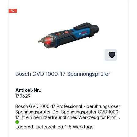
Stromversorgung: 2x AAA-Batterien 2
Messbereiche: 0 - 500 kΩ und 0 - 10Ω Widerstand
%
Bereich 1: 0 bis 500 kΩ / Bereich 2: 0 bis 10 Ω
Prüfstrom: Bereich 1: &lt; 5 µA / Bereich 2: &lt; 20 mA
Gesamtlänge: 93 mm
Bosch GVD 1000-17 Spannungsprüfer
Artikel-Nr.:
170629
Bosch GVD 1000-17 Professional - berührungsloser
Spannungsprüfer. Der Spannungsprüfer GVD 1000-
17 ist ein benutzerfreundliches Werkzeug für Profis,
das die Sicherheit und Effizienz bei Elektroarbeiten
Lagernd, Lieferzeit: ca. 1-5 Werktage
erhöht. Dank Schutzklasse IP67 bietet das
Werkzeug Schutz gegen Staub und Eintauchen in