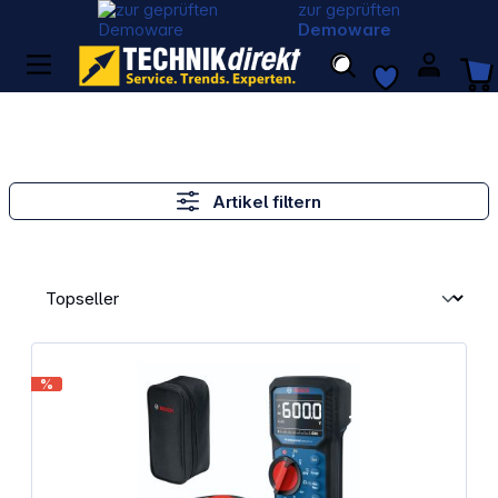
zur geprüften
Demoware
Artikel filtern
%