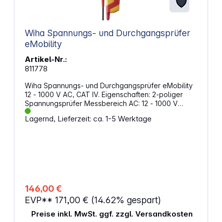
Wiha Spannungs- und Durchgangsprüfer
eMobility
Artikel-Nr.:
811778
Wiha Spannungs- und Durchgangsprüfer eMobility
12 - 1000 V AC, CAT IV. Eigenschaften: 2-poliger
Spannungsprüfer Messbereich AC: 12 - 1000 V
Messbereich DC: 12 bis 1500 V Sicherheitsstufe: CAT
Lagernd, Lieferzeit: ca. 1-5 Werktage
IV, geeignet auch für die Prüfung von Hybrid- und
Elektrofahrzeugen sowie Photovoltaikanlagen
Gemäß EN 61010-1, EN 61243-3:2014, CAT IV, 1000V,
IP64 Anwendung: Zur Feststellung der
Spannungsfreiheit. Zur normgerechten Spannungs-,
Durchgangs- und Drehfeldprüfung LED-Display und
beleuchtetes LC-Display LED-Display und
zusätzlich beleuchtetes LC-Display Integrierte
146,00 €
Messstellenbeleuchtung Einpolige Phasenprüfung
EVP**
171,00 €
(14.62% gespart)
Drehfeldprüfung Akustische und optische
Durchgangs- / Diodenprüfung Stromversorgung: 2x
Preise inkl. MwSt. ggf. zzgl. Versandkosten
AAA Batterien (im Lieferumfang enthalten)