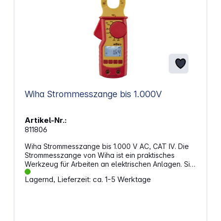
Wiha Strommesszange bis 1.000V
Artikel-Nr.:
811806
Wiha Strommesszange bis 1.000 V AC, CAT IV. Die
Strommesszange von Wiha ist ein praktisches
Werkzeug für Arbeiten an elektrischen Anlagen. Sie
kann mit der Zangengabel Strom messen, ohne den
Lagernd, Lieferzeit: ca. 1-5 Werktage
Stromkreis zu unterbrechen. Sie kann mit den
Prüfspitzen verschiedene Messungen durchführen:
Spannung im AC und DC Bereich, Widerstand,
Frequenz und Kapazität. Sie kann auch
Durchgangsprüfungen und Diodentests machen. Sie