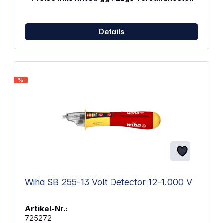
von spannungsführenden Leitern, defekten
Sicherungen oder Kabelbrüchen sowie defekten
Lampen an Lichterketten sowie Einzellitzen-
Erkennung International angepasste Messspitze für
Details
alle Steckdosen weltweit einsetzbar
Funktionsbereitschaftsanzeige über grüne LED
Spannungsanzeige über rote LED Ansteckclip
Kompakte Abmessungen, passt in die Hemd- oder
Hosentasche Gemäß EN 61010-1, IEC 61326
%
Stromversorgung: 2x AAA (im Lieferumfang
enthalten) Technische Daten: Spannung AC: 90 -
1000 V Gesamtlänge: 150 mm Griffdurchmesser:
28,5 mm Berührungslose Spannungsprüfung
Messkategorie: CAT IV 1000 V Schutzart: IP 67
Betriebstemperatur: -20 - 40°C
Wiha SB 255-13 Volt Detector 12-1.000 V
Artikel-Nr.:
725272