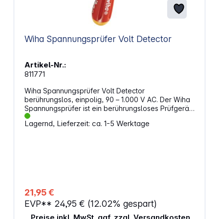
Wiha Spannungsprüfer Volt Detector
Artikel-Nr.:
811771
Wiha Spannungsprüfer Volt Detector
berührungslos, einpolig, 90 – 1.000 V AC. Der Wiha
Spannungsprüfer ist ein berührungsloses Prüfgerät,
das Ihnen schnell und einfach anzeigt, ob eine
Lagernd, Lieferzeit: ca. 1-5 Werktage
elektrische Feldstärke vorhanden ist. Sie müssen
das Messobjekt nicht berühren, sondern nur in
geringer Entfernung halten. Der Wiha
Spannungsprüfer signalisiert Ihnen optisch durch
eine rote LED, ob eine Spannung anliegt. Die LED ist
auch bei Tageslicht gut sichtbar. Der Wiha
Spannungsprüfer wird mit zwei AAA Batterien
betrieben, die im Lieferumfang enthalten sind. Er hat
21,95 €
eine handliche Größe und einen praktischen
EVP**
24,95 €
(12.02% gespart)
Ansteckclip, so dass Sie ihn immer dabei haben
können. Eigenschaften: Erkennen und Lokalisieren
Preise inkl. MwSt. ggf. zzgl. Versandkosten