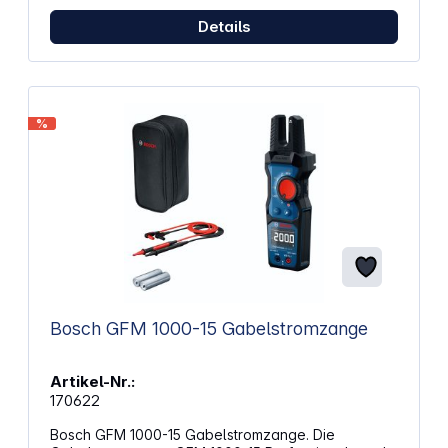
61010-1, IEC/EN 61326, EPS 22 UKEX 1 333 X, EPS 19
ATEX 1 223 X Stromversorgung: 2x AAA (im
Details
Lieferumfang enthalten) Art der Messung:
Berührungslose Spannungsprüfung ATEX-
Zulassung Schutzart: IP67
%
Bosch GFM 1000-15 Gabelstromzange
Artikel-Nr.:
170622
Bosch GFM 1000-15 Gabelstromzange. Die