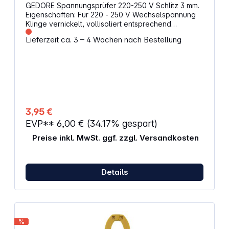
GEDORE Spannungsprüfer 220-250 V Schlitz 3 mm.
Eigenschaften: Für 220 - 250 V Wechselspannung
Klinge vernickelt, vollisoliert entsprechend
DIN VDE 0680-6 Schlitz: 3 mm Mit Metallclip und
Lieferzeit ca. 3 – 4 Wochen nach Bestellung
gelber Kappe Messbereich: 220 - 250 V
Spannungsbereich: 220 - 250 V
3,95 €
EVP**
6,00 €
(34.17% gespart)
Preise inkl. MwSt. ggf. zzgl. Versandkosten
Details
%