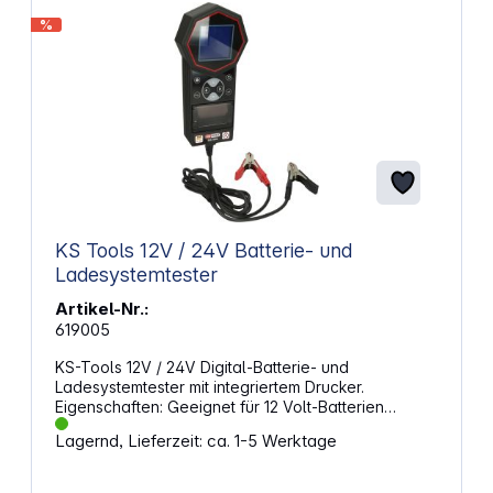
%
KS Tools 12V / 24V Batterie- und
Ladesystemtester
Artikel-Nr.:
619005
KS-Tools 12V / 24V Digital-Batterie- und
Ladesystemtester mit integriertem Drucker.
Eigenschaften: Geeignet für 12 Volt-Batterien
(Bleisäure-, Gel-, Nasszellen-, MF-, VRLA-, EFB-,
Lagernd, Lieferzeit: ca. 1-5 Werktage
AGM flat-, AGM Spiral- und Tiefzyklusbatterien)
Menügeführte, intuitive Bedienung Mit integriertem
Thermodrucker Automatische Steuerung des