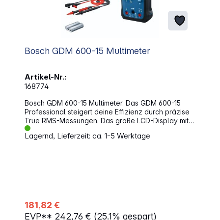
Bosch GDM 600-15 Multimeter
Artikel-Nr.:
168774
Bosch GDM 600-15 Multimeter. Das GDM 600-15
Professional steigert deine Effizienz durch präzise
True RMS-Messungen. Das große LCD-Display mit
invertierter Anzeige sorgt für klar ablesbare
Lagernd, Lieferzeit: ca. 1-5 Werktage
Messwerte bei verschiedenen Anwendungen.
Dieses vielseitige Werkzeug misst Frequenz,
Durchgang, Widerstand und Kapazität und zeichnet
auch Signalschwankungen mit Min/Max/Mittelwert-
Messungen auf. Dank Schutzklasse IP65 und
langlebigem Design mit Schutz vor Stürzen aus bis
zu 2 m Höhe hält es auch rauen Bedingungen auf
der Baustelle stand. Und mit einem bequemen Griff,
181,82 €
der Ermüdungserscheinungen reduziert, kannst du
EVP**
242,76 €
(25.1% gespart)
dich darauf verlassen, dass das GDM 600-15