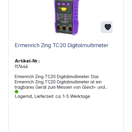
Ermenrich Zing TC20 Digitalmultimeter
Artikel-Nr.:
117646
Ermenrich Zing TC20 Digitalmultimeter. Das
Ermenrich Zing TC20 Digitalmultimeter ist ein
tragbares Gerät zum Messen von Gleich- und
Wechselspannung, Gleich- und Wechselstrom,
Lagernd, Lieferzeit: ca. 1-5 Werktage
Widerstand und Kapazitanz. Es hat keinen
Drehschalter, d. h. die Messgrenze wird automatisch
eingestellt. Das gegen Überlastungen geschützte
Gerät ist zuverlässig und stabil und bietet eine hohe
Messgenauigkeit. Es eignet sich besonders für
Funkinteressierte, Heimwerker und professionelle
Elektriker. Im Modus „Kabelverfolgung“ prüft es die