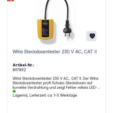
Wiha Steckdosentester 230 V AC, CAT II
Artikel-Nr.:
897892
Wiha Steckdosentester 230 V AC, CAT II. Der Wiha
Steckdosentester prüft Schuko-Steckdosen auf
korrekte Verdrahtung und zeigt Fehler mittels LED-
Anzeige klar zugeordnet an. Mit seinem flexiblen
Lagernd, Lieferzeit: ca. 1-5 Werktage
Kabel ist er auch in engen Räumen nutzbar, und die
Messkategorie CAT II bis 300 V bietet höchste
Sicherheit bei der Anwendung. Eigenschaften:
Steckdosentester Messkategorie: CAT II 300 V (AC)