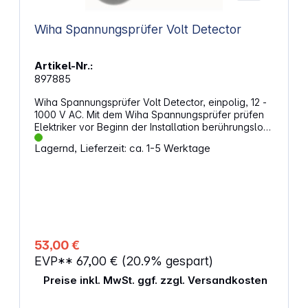
Wiha Spannungsprüfer Volt Detector
Artikel-Nr.:
897885
Wiha Spannungsprüfer Volt Detector, einpolig, 12 -
1000 V AC. Mit dem Wiha Spannungsprüfer prüfen
Elektriker vor Beginn der Installation berührungslos
und sicher die Spannungsfreiheit durch optische
Lagernd, Lieferzeit: ca. 1-5 Werktage
und akustische Signale. Das Gerät zeigt mit einer
grünen LED die Betriebsbereitschaft und mit blauen
bis roten LEDs die Spannungen an und wird mit zwei
mitgelieferten AAA-Batterien betrieben.
Eigenschaften: Identifikation spannungsführender
Leiter Lokalisierung von Kabeldefekten
(Unterbrechungen, Brüche) Auffinden defekter
Komponenten (durchgebrannte Sicherungen,
53,00 €
Lampen in Lichterketten) Detektion einzelner Litzen
EVP**
67,00 €
(20.9% gespart)
Integrierte Taschenlampe-Funktion 5-stufiges
optisches Signal Spannung: 12 - 1000 V AC
Preise inkl. MwSt. ggf. zzgl. Versandkosten
Gesamtlänge: 150 mm Griffdurchmesser: 28,5 mm
Messkategorie: CAT IV 1.000 V AC Gemäß IEC/EN