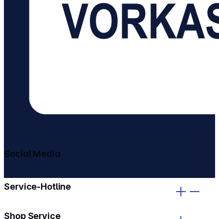
Social Media
gehe zu facebook
gehe zu instagram
Service-Hotline
Shop Service