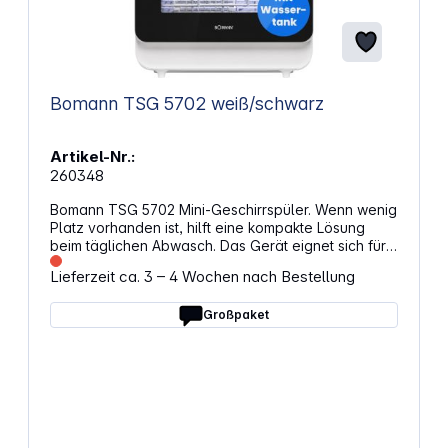
Bomann TSG 5702 weiß/schwarz
Artikel-Nr.:
260348
Bomann TSG 5702 Mini-Geschirrspüler. Wenn wenig
Platz vorhanden ist, hilft eine kompakte Lösung
beim täglichen Abwasch. Das Gerät eignet sich für
kleine Haushalte, temporäre Wohnsituationen oder
Lieferzeit ca. 3 – 4 Wochen nach Bestellung
mobile Einsätze. Durch den integrierten Wassertank
ist kein fester Wasseranschluss erforderlich.
Großpaket
Flexibel einsetzbar – auch ohne
WasseranschlussDer Mini-Geschirrspüler arbeitet
mit einem integrierten 5‑Liter-Wassertank und lässt
sich dadurch unabhängig vom Leitungsanschluss
nutzen. Das macht ihn passend für
Ferienwohnungen, kleine Küchen, Campingmobile
oder Wohnwagen. Die Touch-Bedienung mit LED-
Display sorgt für eine übersichtliche Steuerung aller