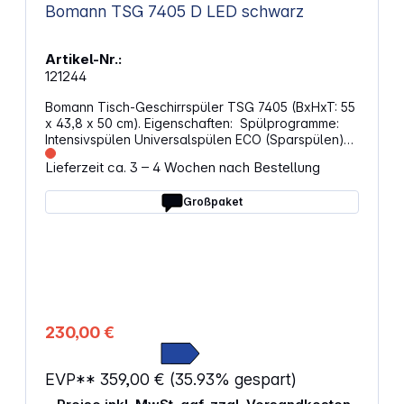
Bomann TSG 7405 D LED schwarz
Artikel-Nr.:
121244
Bomann Tisch-Geschirrspüler TSG 7405 (BxHxT: 55
x 43,8 x 50 cm). Eigenschaften: Spülprogramme:
Intensivspülen Universalspülen ECO (Sparspülen)
Gläserspülen Schnellspülen (30 Min.) Geeignet für
Lieferzeit ca. 3 – 4 Wochen nach Bestellung
6 Maßgedecke LED-Kontrollanzeigen
Spültemperaturen: 45 °C bis 70 °C Startzeitvorwahl:
Großpaket
2 / 4 / 6 Stunden Geschirrkorb integriert
Elektronische Salz-Nachfüllanzeige Elektronische
Klarspüler-Nachfüllanzeige Spezielles Gläser-
Programm Durchlauferhitzer integriert
Wassersicherheitssystem Luftschallemissionen: 47
dB(A) Frontblende aus Edelstahl Abmessungen: 55
x 43,8 x 50 cm Gewicht: 20 kg
230,00 €
EVP**
359,00 €
(35.93% gespart)