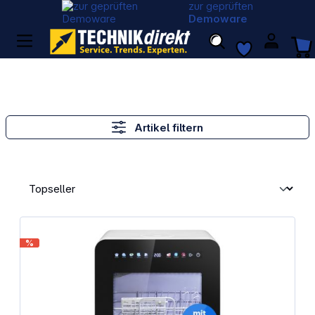
zur geprüften
Demoware
Artikel filtern
%