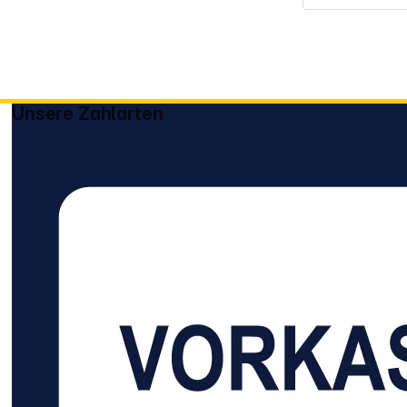
18 cm Schnitt
Ergebnisse er
Rasenpflege 
Schnitthöhe l
anpassen, um
Rasenbilder z
SpotMow‑Funk
Unsere Zahlarten
einzelne Be
werden, etwa
Der Akkubetr
netzunabhäng
kompakte Des
und Aufbewah
Empfohlene R
ideal für kle
abgegrenzte
Drahtlose Ein
spart Install
ermöglicht so
Ultraschall‑
erkennen Hin
Kollisionen Schnittbreite von 18 cm –
erlaubt präz
engeren Bereichen Ei
Schnitthöhe 