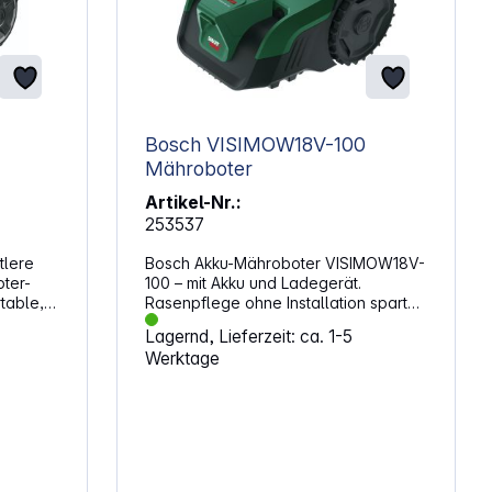
Bosch VISIMOW18V-100
Mähroboter
Artikel-Nr.:
253537
tlere
Bosch Akku-Mähroboter VISIMOW18V-
ter-
100 – mit Akku und Ladegerät.
table,
Rasenpflege ohne Installation spart
tlere
Zeit und reduziert Aufwand im Alltag.
Lagernd, Lieferzeit: ca. 1-5
et
Der Mähroboter arbeitet halbautonom
Werktage
r-Mäher
und ist sofort einsatzbereit, ohne
en mit
Begrenzungskabel oder feste
 Der
Infrastruktur. Durch den Akkubetrieb
ftware,
bleibt die Nutzung flexibel auf
d die
unterschiedlichen Rasenflächen.
n. Das
Freiheit und einfache BedienungDie
Einrichtung erfolgt mit nur 3