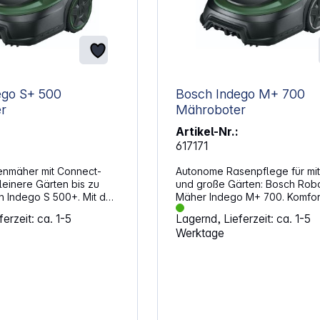
ego S+ 500
Bosch Indego M+ 700
r
Mähroboter
Artikel-Nr.:
617171
enmäher mit Connect-
Autonome Rasenpflege für mit
kleinere Gärten bis zu
und große Gärten: Bosch Robo
h Indego S 500+. Mit der
Mäher Indego M+ 700. Komfor
tion kannst du deinen
autonome Rasenpflege für mit
erzeit: ca. 1-5
Lagernd, Lieferzeit: ca. 1-5
teuern und verwendest
und große Gärten – dafür biet
Werktage
uesten Daten zur
Bosch den vernetzen Robote
 des Mähvorgangs.
Indego M+ 700 für Rasenfläch
ert die Rasenfläche und
bis zu 700 Quadratmetern an.
ienten, parallelen
Indego nutzt Sensoren und So
ss dein Rasen schneller
um den Garten zu kartieren un
rderCut gewährleistet,
Rasenfläche genau zu messe
ten deines Rasens zu
intelligente „LogiCut“-