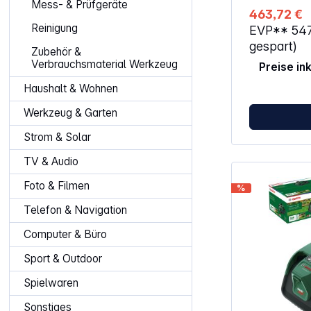
Mess- & Prüfgeräte
Beginn jede
463,72 €
werden. AUT
Reinigung
EVP**
54
berechnet au
maßgeschneid
gespart)
Zubehör &
MultiArea kön
Verbrauchsmaterial Werkzeug
Preise in
zusätzliche 
500 m²) gem
Haushalt & Wohnen
durch schmal
Mindestbreit
Werkzeug & Garten
ermöglicht e
sauberen, pa
Strom & Solar
mähen, früher
dabei deine
TV & Audio
schöner auss
legt für jed
Foto & Filmen
%
andere Mähri
bleibenden 
Telefon & Navigation
zu hinterlasse
Indego intell
Computer & Büro
schon gewese
muss. Außerd
Sport & Outdoor
500 einen ma
und ist ausw
Spielwaren
dem Zufallsp
auch intellig
Sonstiges