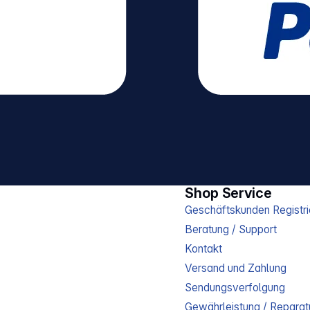
ndividuelle Rasenpflege
tion – konzentriert sich
noch ungemähte Stellen
mit 18 V Systemakku –
lexibles Mähen ohne
ehäuse
 – erleichtert Transport
arende Lagerung
: 18,0 V
asenfläche, max.: 200
 – 60 mm Max.
 %
ssungen (L x B x H):
Shop Service
cht: 6,900 kg
200
Geschäftskunden Registri
Beratung / Support
ku 1x Systemladegerät
Kontakt
Versand und Zahlung
Sendungsverfolgung
Gewährleistung / Reparat