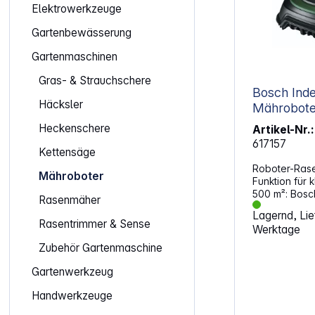
Elektrowerkzeuge
Gartenbewässerung
Gartenmaschinen
Gras- & Strauchschere
Bosch Ind
Häcksler
Mährobote
Heckenschere
Artikel-Nr.:
617157
Kettensäge
Roboter-Ras
Mähroboter
Funktion für 
500 m²: Bosc
Rasenmäher
Connect-Funk
Lagernd, Lief
Indego ferns
Rasentrimmer & Sense
Werktage
dabei die ne
Optimierung
Zubehör Gartenmaschine
LogiCut karti
mäht in effiz
Gartenwerkzeug
Bahnen, soda
Handwerkzeuge
fertig ist. Bo
dass die Kan