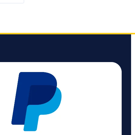
g,
r
exa-
mit
und
zur
hzeiten
en,
eit
g
U/min
agen
r
r
r mit
ates
4
kku PBA
All
ng