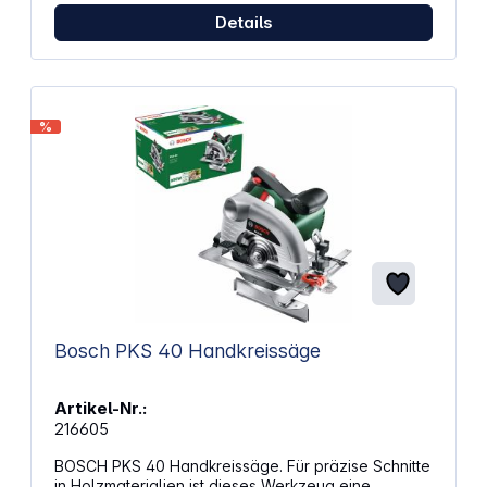
Lieferumfang: 1x Makita 4351 FCTJ
Pendelhubstichsäge 1x MAXPAC Gr.1
Details
Hartschalenkoffer 1x Tiefziehteil f. MAKPAC 2x
Stichsägeblatt B-10 für Holz 2x Stichsägeblatt BR-13
für Holz 2x Stichsägeblatt B-22 für Metall 1x
Gleitschuh Kunststoff 1x Absaugstutzen 1x 6-Kant-
Stiftschlüssel
%
Bosch PKS 40 Handkreissäge
Artikel-Nr.:
216605
BOSCH PKS 40 Handkreissäge. Für präzise Schnitte
in Holzmaterialien ist dieses Werkzeug eine