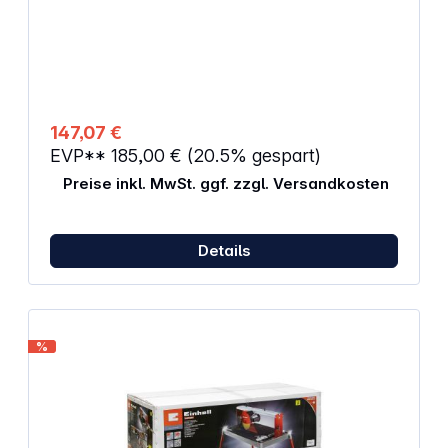
angeordneten Kurbelmechanismus 32 mm Hub
Lieferumfang: 1x Makita DJR186 Akku-Reciprosäge
1x Sägeblatt Bi-Metall Sägeblatt 18 TPI 1x Sägeblatt
Bi-Metall Sägeblatt 6 TPI 1x Makpac
Transportkoffer Lieferung ohne Akku und
Ladegerät!
147,07 €
EVP**
185,00 €
(20.5% gespart)
Preise inkl. MwSt. ggf. zzgl. Versandkosten
Details
%