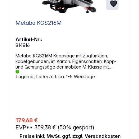
Metabo KGS216M
Artikel-Nr.:
814816
Metabo KGS216M Kappsäge mit Zugfunktion,
kabelgebunden, im Karton. Eigenschaften: Kapp-
und Gehrungssäge der mobilen M-Klasse mit
Zugfunktion Anwenderfreundlich, leicht und präzise
Lagernd, Lieferzeit: ca. 1-5 Werktage
Precision Cut Line: exakte Schattenschnittlinie dank
optimal platzierter LED Geeignet für breite
Werkstücke, hohe Schnittleistung Robuste
Ausführung aus Aluminium-Druckguss für harten
Einsatz Für Hinterschnitte geeignet, Sägeblatt
neigbar von -2 bis 47 Grad Abnehmbare und
ausziehbare Tischverbreiterung Sichere Fixierung
des Werkstücks durch Schnellspannzwinge
179,68 €
Tiefenanschlag Sanftanlauf Gut ablesbare Skalen
EVP**
359,38 €
(50% gespart)
und Bedienelemente aus der Arbeitsposition
Ergonomischer Griffbereich Lieferumfang: Metabo
Preise inkl. MwSt. ggf. zzgl. Versandkosten