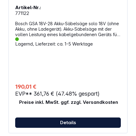
Artikel-Nr.:
771122
Bosch GSA 18V-28 Akku-Säbelsäge solo 18V (ohne
Akku, ohne Ladegerät). Akku-Säbelsäge mit der
vollen Leistung eines kabelgebundenen Geräts für
schnellste Abrissarbeiten. Eigenschaften: BITURBO
Lagernd, Lieferzeit: ca. 1-5 Werktage
Brushless-Technologie sorgt für maximale
Schnittleistung entsprechend einer
kabelgebundenen 1.100-W-Säbelsäge
Werkzeuglose Schnappfunktion erlaubt leichtes,
einhändiges Einführen und Entnehmen des
Sägeblatts Geringere Ermüdung beim Arbeiten in
jeder Position dank gutem Verhältnis zwischen
Leistung und Gewicht Werkzeuglose
190,01 €
Schnappfunktion erlaubt leichtes, einhändiges
EVP**
361,76 €
(47.48% gespart)
Einführen und Entnehmen des Sägeblatts Ideale
Bauweise für wandnahe, von oben ausgeführte
Preise inkl. MwSt. ggf. zzgl. Versandkosten
Schnitte Beinhaltet einen gebogenen oberen
Griffteil, der mehrere Greifpositionen bequem
ermöglicht Anwendung: Abrissarbeiten mit
verschiedenen Materialien wie Metall, Holz,
Details
Kunststoff und Dämmmaterialien Ausgestattet mit
einem einhängbaren Aufhängehaken für