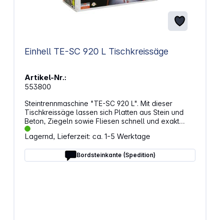
Einhell TE-SC 920 L Tischkreissäge
Artikel-Nr.:
553800
Steintrennmaschine "TE-SC 920 L". Mit dieser
Tischkreissäge lassen sich Platten aus Stein und
Beton, Ziegeln sowie Fliesen schnell und exakt
zuschneiden. Eigenschaften: Robustes Untergestell
Lagernd, Lieferzeit: ca. 1-5 Werktage
für sicheren Stand Stabiler Handgriff Integrierte
Wasserpumpe Der abnehmbare, separat
Bordsteinkante (Spedition)
verwendbare Laser markiert die Trennlinie präzise
auf dem Werkstück Schneidet harte Materialien wie
Granit und Marmor Großer Arbeitstisch (920 mm x
550 mm) mit rutschfester Gummiauflage Massive
Wasserauffangwanne aus Stahlblech Mit dem
extralangen Zug lassen sich Materiallängen bis zu
920 mm Länge schneiden Robuster, gradgenau
einstellbarer Alu-Winkelanschlag Motorführung 4-