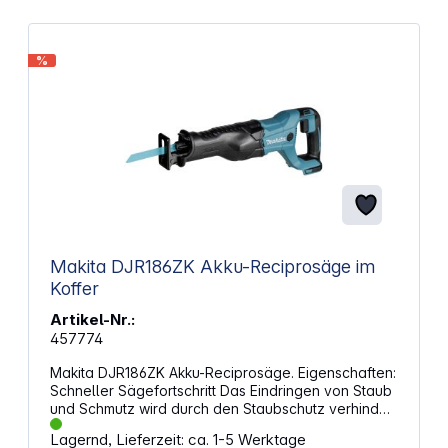
%
Makita DJR186ZK Akku-Reciprosäge im
Koffer
Artikel-Nr.:
457774
Makita DJR186ZK Akku-Reciprosäge. Eigenschaften:
Schneller Sägefortschritt Das Eindringen von Staub
und Schmutz wird durch den Staubschutz verhindert
Werkzeugloser Sägeblattwechsel Schnelle
Lagernd, Lieferzeit: ca. 1-5 Werktage
Rückwärtsbewegung der Hubstange durch vertikal