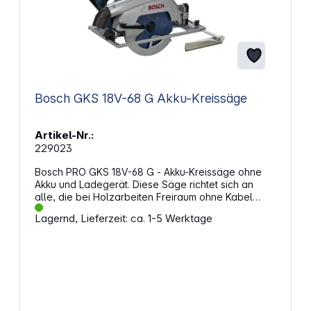
Bosch GKS 18V-68 G Akku-Kreissäge
Artikel-Nr.:
229023
Bosch PRO GKS 18V-68 G - Akku-Kreissäge ohne
Akku und Ladegerät. Diese Säge richtet sich an
alle, die bei Holzarbeiten Freiraum ohne Kabel
schätzen und zugleich eine kräftige Arbeitsweise
Lagernd, Lieferzeit: ca. 1-5 Werktage
nutzen möchten. Durch die kraftvolle Energiequelle
entsteht eine Arbeitsweise, die viele anspruchsvolle
Aufgaben unterstützt. Auch bei längeren Schnitten
bleibt die Führung ruhig, weil das Gehäuse bewusst
auf eine ausgeglichene Haltung ausgelegt ist.
Starker Antrieb mit präziser FührungDer zusätzliche
Griff schafft in zahlreichen Winkeln eine sichere
Führung, wodurch du auch bei komplexeren