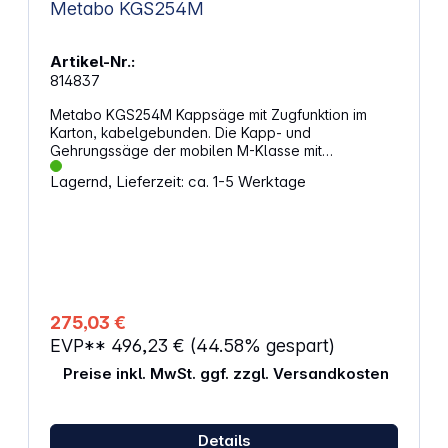
Metabo KGS254M
Artikel-Nr.:
814837
Metabo KGS254M Kappsäge mit Zugfunktion im
Karton, kabelgebunden. Die Kapp- und
Gehrungssäge der mobilen M-Klasse mit
Zugfunktion ist ein ideales Werkzeug für Profis und
Lagernd, Lieferzeit: ca. 1-5 Werktage
Heimwerker. Eigenschaften: Leicht, präzise und
bedienerfreundlich Kapp- und Gehrungssäge der
mobilen M-Klasse Mit Zugfunktion Precision Cut
Line: exakte Schattenschnittlinie dank optimal
platzierter LED Geeignet für breite Werkstücke,
hohe Schnittleistung Für Hinterschnitte geeignet,
Sägeblatt neigbar von -2 bis 47 Grad Robuste
Ausführung aus Aluminium-Druckguss für harten
275,03 €
Einsatz Integrierter Spänefangtrichter für effiziente
EVP**
496,23 €
(44.58% gespart)
Staubabsaugung Sanftanlauf Abnehmbare und
ausziehbare Tischverbreiterung Sichere Fixierung
Preise inkl. MwSt. ggf. zzgl. Versandkosten
des Werkstücks durch Schnellspannzwinge
Tiefenanschlag Gut ablesbare Skalen und
Bedienelemente aus der Arbeitsposition
Ergonomischer Griffbereich Lieferumfang: Metabo
Details