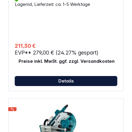
Motorleistung S1 in W: 300 Schwenkbereich: 0-45°
Winkelschmiege
Lagernd, Lieferzeit: ca. 1-5 Werktage
Aufstellmaß in mm: 490x380x840 Tischgröße in mm:
300x300 Ausladung in mm: 228
211,30 €
EVP**
279,00 €
(24.27% gespart)
Preise inkl. MwSt. ggf. zzgl. Versandkosten
Details
%