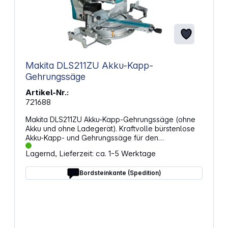
Makita DLS211ZU Akku-Kapp-
Gehrungssäge
Artikel-Nr.:
721688
Makita DLS211ZU Akku-Kapp-Gehrungssäge (ohne
Akku und ohne Ladegerät). Kraftvolle bürstenlose
Akku-Kapp- und Gehrungssäge für den
anspruchsvollen Einsatz. Eigenschaften:
Lagernd, Lieferzeit: ca. 1-5 Werktage
Gehrungsschnitte nach rechts und links stufenlos bis
60 Grad Bürstenloser Motor für eine kompaktere
Bordsteinkante (Spedition)
Bauweise und längere Lebensdauer
Neigungsverstellung ohne Werkzeug an der
Vorderseite des Geräts Doppelter Zugmechanismus
für eine höhere Schnittleistung Tiefentladeschutz
Stufenlos einstellbare Neigung nach rechts und
links von 0° - 48°. Wirksame Staubabsaugung an