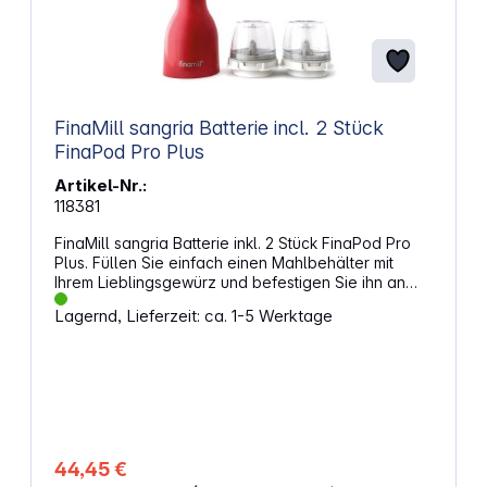
FinaMill sangria Batterie incl. 2 Stück
FinaPod Pro Plus
Artikel-Nr.:
118381
FinaMill sangria Batterie inkl. 2 Stück FinaPod Pro
Plus. Füllen Sie einfach einen Mahlbehälter mit
Ihrem Lieblingsgewürz und befestigen Sie ihn an
der FinaMill. Halten Sie die FinaMill über Ihr Essen,
Lagernd, Lieferzeit: ca. 1-5 Werktage
drücken Sie den Knopf, und ein LED-Licht
beleuchtet einen Schauer frisch gemahlener
Gewürze. Sie können die FinaMill mit nur einer Hand
bedienen - perfekt für Multitasking-Köche und
Menschen mit eingeschränkter Mobilität. Die
FinaMill-Mahlkapseln dienen gleichzeitig als
Aufbewahrungsort für alle Gewürze und können mit
wenigen Klicks ausgetauscht werden. Sogar der
44,45 €
Mahlgrad ist einstellbar: Mahlen Sie getrocknete