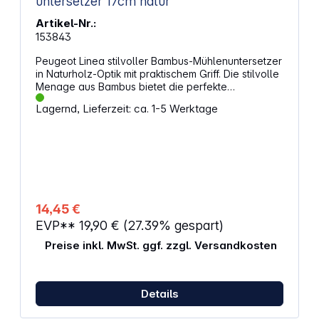
untersetzer 17cm natur
Artikel-Nr.:
153843
Peugeot Linea stilvoller Bambus-Mühlenuntersetzer
in Naturholz-Optik mit praktischem Griff. Die stilvolle
Menage aus Bambus bietet die perfekte
Möglichkeit, Ihre Gewürzmühlen elegant
Lagernd, Lieferzeit: ca. 1-5 Werktage
aufzubewahren und bequem von der Küche zum
Esstisch zu transportieren. Sie hält Ihre wichtigsten
Helfer für den Alltag stets griffbereit und sorgt
dafür, dass keine Salz- oder Pfefferreste
zurückbleiben. Edelstahlgriff für einen einfachen
und sicheren Transport Ihrer Gewürzmühlen
Präsentieren Sie Ihre Mühlen geschmackvoll auf
dem Esstisch, ohne unerwünschte Rückstände
14,45 €
Pflegeleicht und langlebig Geeignet für Mühlen mit
EVP**
19,90 €
(27.39% gespart)
einem maximalen Durchmesser von 65 mm Nicht
kompatibel mit den Serien Oléron, Molène,
Preise inkl. MwSt. ggf. zzgl. Versandkosten
Ouessant, Isen Leinsamen und Isen Langpfeffer
Details