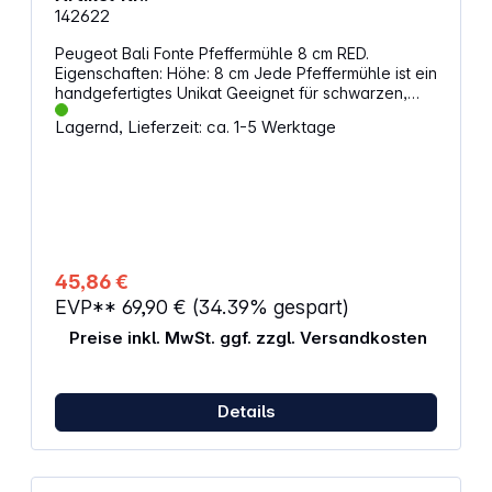
142622
Peugeot Bali Fonte Pfeffermühle 8 cm RED.
Eigenschaften: Höhe: 8 cm Jede Pfeffermühle ist ein
handgefertigtes Unikat Geeignet für schwarzen,
weißen, grünen und roten Pfeffer, rosa Beeren
Lagernd, Lieferzeit: ca. 1-5 Werktage
(max. 15 % in einer Mischung) und Sichuanpfeffer
Mahlgrad lässt sich über den Schraubknopf
anpassen (fester = feiner) Robustes Gewicht dank
Gusseisen: 535 g
45,86 €
EVP**
69,90 €
(34.39% gespart)
Preise inkl. MwSt. ggf. zzgl. Versandkosten
Details