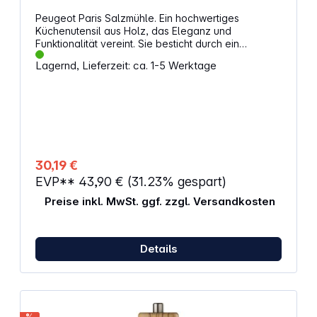
Peugeot Paris Salzmühle. Ein hochwertiges
Küchenutensil aus Holz, das Eleganz und
Funktionalität vereint. Sie besticht durch ein
zeitloses Design und eine intensive Farbe.
Lagernd, Lieferzeit: ca. 1-5 Werktage
Eigenschaften: Hergestellt in Frankreich Stilvolles
Geschenk für sich selbst und alle für Feinschmecker
Höhe: 18 cm
30,19 €
EVP**
43,90 €
(31.23% gespart)
Preise inkl. MwSt. ggf. zzgl. Versandkosten
Details
%