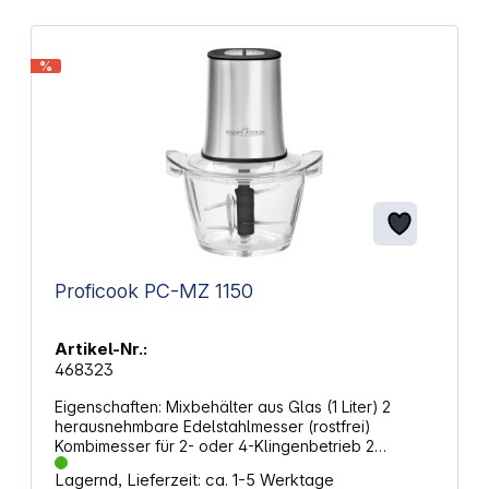
%
Proficook PC-MZ 1150
Artikel-Nr.:
468323
Eigenschaften: Mixbehälter aus Glas (1 Liter) 2
herausnehmbare Edelstahlmesser (rostfrei)
Kombimesser für 2- oder 4-Klingenbetrieb 2
Geschwindigkeitsstufen Inkl. Ice Crush-Funktion
Lagernd, Lieferzeit: ca. 1-5 Werktage
Leicht zu reinigen Hohe Standfestigkeit 220–240 V,