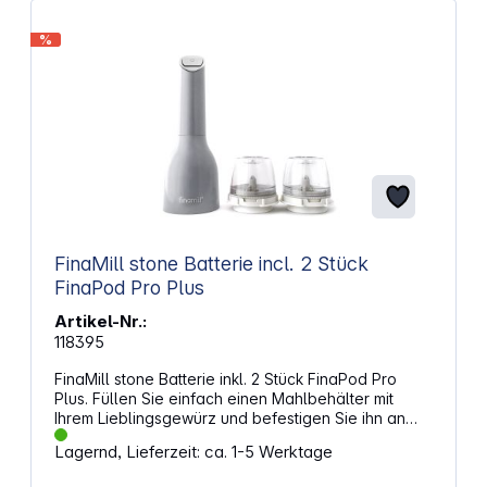
%
FinaMill stone Batterie incl. 2 Stück
FinaPod Pro Plus
Artikel-Nr.:
118395
FinaMill stone Batterie inkl. 2 Stück FinaPod Pro
Plus. Füllen Sie einfach einen Mahlbehälter mit
Ihrem Lieblingsgewürz und befestigen Sie ihn an
der FinaMill. Halten Sie die FinaMill über Ihr Essen,
Lagernd, Lieferzeit: ca. 1-5 Werktage
drücken Sie den Knopf, und ein LED-Licht
beleuchtet einen Schauer frisch gemahlener