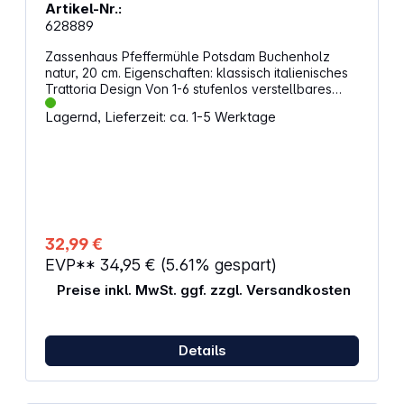
Artikel-Nr.:
628889
Zassenhaus Pfeffermühle Potsdam Buchenholz
natur, 20 cm. Eigenschaften: klassisch italienisches
Trattoria Design Von 1-6 stufenlos verstellbares
Keramik-Mahlwerk Höhe: 20 cm Ø: 5,6 cm
Lagernd, Lieferzeit: ca. 1-5 Werktage
Gewicht: 0,42 kg Material: Buchenholz
32,99 €
EVP**
34,95 €
(5.61% gespart)
Preise inkl. MwSt. ggf. zzgl. Versandkosten
Details