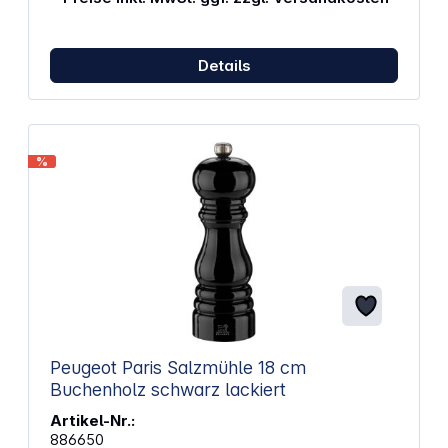
der Hand und eignet sich für Küche und Tisch
Buchenholzgehäuse mit glänzender Oberfläche,
passt zu klassischen und modernen Umgebungen
Geeignet für schwarzen, weißen, grünen und roten
Details
Pfeffer sowie Koriandersamen Rosa Beeren nutzbar
bis maximal 15 % in einer Pfeffermischung
%
Peugeot Paris Salzmühle 18 cm
Buchenholz schwarz lackiert
Artikel-Nr.:
886650