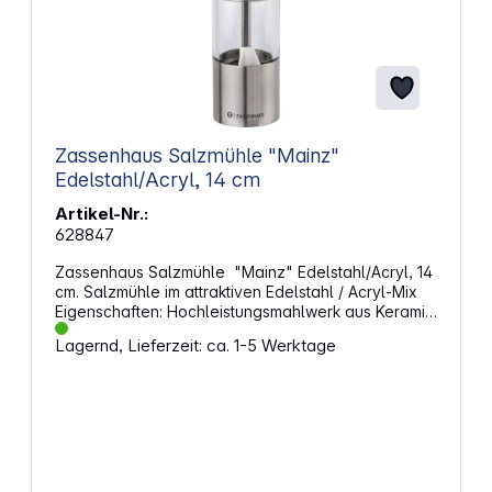
Zassenhaus Salzmühle "Mainz"
Edelstahl/Acryl, 14 cm
Artikel-Nr.:
628847
Zassenhaus Salzmühle "Mainz" Edelstahl/Acryl, 14
cm. Salzmühle im attraktiven Edelstahl / Acryl-Mix
Eigenschaften: Hochleistungsmahlwerk aus Keramik
Höhe: 14 cm Ø: 4,5 cm Gewicht: 0,294 kg
Lagernd, Lieferzeit: ca. 1-5 Werktage
Material: Edelstahl / Acryl