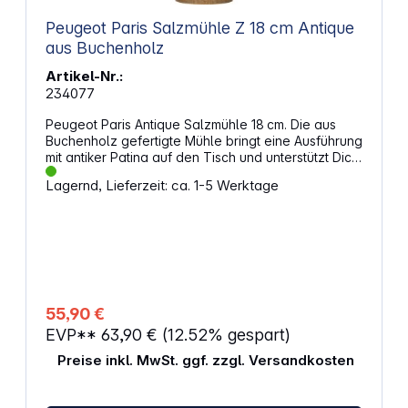
Peugeot Paris Salzmühle Z 18 cm Antique
aus Buchenholz
Artikel-Nr.:
234077
Peugeot Paris Antique Salzmühle 18 cm. Die aus
Buchenholz gefertigte Mühle bringt eine Ausführung
mit antiker Patina auf den Tisch und unterstützt Dich
mit einem präzisen Mahlgrad für trockenes Salz.
Lagernd, Lieferzeit: ca. 1-5 Werktage
Das Modell in 18 cm Höhe orientiert sich an
klassischen Formen und bietet durch den
verstellbaren Kopf eine flexible Nutzung.
Eigenschaften: Unterstützt die Zubereitung durch
ein Mahlwerk für trockenes Salz Hilft bei einer
individuellen Körnung durch den drehbaren Kopf
Passt zu klassischen Tischarrangements durch die
antike Patina Bietet eine angenehme Größe durch
55,90 €
die Höhe von 18 cm Eignet sich für häufige Nutzung
EVP**
63,90 €
(12.52% gespart)
durch das solide Gehäuse aus Buchenholz
Ermöglicht eine sichere Handhabung durch die
Preise inkl. MwSt. ggf. zzgl. Versandkosten
schlanke Form