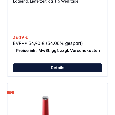
Lagernd, Lieferzeit: ca. 1-5 Werktage
befüllen Inkl. schwarzer Kampot-Pfeffer im 20 g-
Frischebeutel Hergestellt in Frankreich aus PEFC-
Holz und wasserbasierten Farben Geeignet für
Pfeffer und Koriandersamen, auch rosa Beeren
(max. 15 % in Mischung)
36,19 €
EVP**
54,90 €
(34.08% gespart)
Preise inkl. MwSt. ggf. zzgl. Versandkosten
Details
%