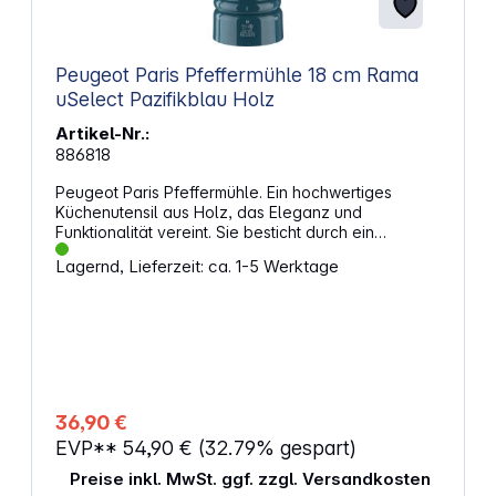
Peugeot Paris Pfeffermühle 18 cm Rama
uSelect Pazifikblau Holz
Artikel-Nr.:
886818
Peugeot Paris Pfeffermühle. Ein hochwertiges
Küchenutensil aus Holz, das Eleganz und
Funktionalität vereint. Sie besticht durch ein
zeitloses Design und eine intensive Farbe.
Lagernd, Lieferzeit: ca. 1-5 Werktage
Eigenschaften: Hergestellt in Frankreich Stilvolles
Geschenk für sich selbst und alle für Feinschmecker
Höhe: 18 cm
36,90 €
EVP**
54,90 €
(32.79% gespart)
Preise inkl. MwSt. ggf. zzgl. Versandkosten