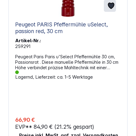
Peugeot PARIS Pfeffermühle uSelect,
passion red, 30 cm
Artikel-Nr.:
259291
Peugeot Paris Paris u'Select Pfeffermühle 30 cm,
Passionsrot . Diese manuelle Pfeffermühle in 30 cm
Höhe verbindet präzise Mahltechnik mit einer
hochwertigen Verarbeitung aus Buchenholz. Sie
Lagernd, Lieferzeit: ca. 1-5 Werktage
wird in Frankreich gefertigt und ist auf die gezielte
Entfaltung von Pfefferaromen ausgelegt. Über den
Einstellring an der Unterseite wählst du den
gewünschten Mahlgrad passend zum Gericht. Die
Mühle ist gebrauchsfertig und direkt einsetzbar.
Farbe und Oberfläche setzen einen klaren,
modernen Akzent auf dem Tisch. Eigenschaften:
u’Select-Mahlgradeinstellung mit 6 festen Stufen,
66,90 €
hilft dir bei der exakten Dosierung von fein bis grob
EVP**
84,90 €
(21.2% gespart)
Mahlwerk, ausgelegt auf gleichmäßiges Mahlen
und konstante Ergebnisse 30 cm Höhe, liegt gut in
Preise inkl. MwSt. ggf. zzgl. Versandkosten