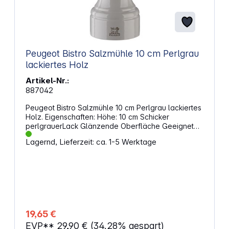
Peugeot Bistro Salzmühle 10 cm Perlgrau
lackiertes Holz
Artikel-Nr.:
887042
Peugeot Bistro Salzmühle 10 cm Perlgrau lackiertes
Holz. Eigenschaften: Höhe: 10 cm Schicker
perlgrauerLack Glänzende Oberfläche Geeignet
zum Mahlen von schwarzem, weißem, grünem oder
Lagernd, Lieferzeit: ca. 1-5 Werktage
rotem Pfeffer; rosa Beeren (maximal 15 % in einer
Pfeffermischung) oder Koriandersamen Zum Mahlen
von Trockensalzkristallen (Steinsalz) bis zu einer
Größe von 4 mm Nicht für feuchtes Meersalz
verwenden, auch nicht in getrocknetem Zustand
19,65 €
EVP**
29,90 €
(34.28% gespart)