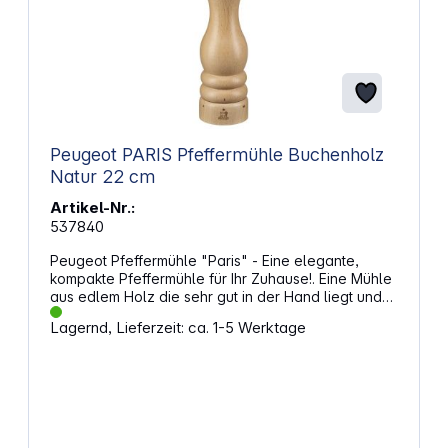
Peugeot PARIS Pfeffermühle Buchenholz
Natur 22 cm
Artikel-Nr.:
537840
Peugeot Pfeffermühle "Paris" - Eine elegante,
kompakte Pfeffermühle für Ihr Zuhause!. Eine Mühle
aus edlem Holz die sehr gut in der Hand liegt und
sehr praktisch ist. Eigenschaften: Aus Buchenholz
Lagernd, Lieferzeit: ca. 1-5 Werktage
Höhe: 22 cm