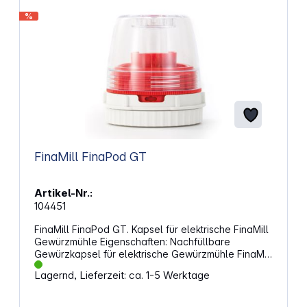
%
FinaMill FinaPod GT
Artikel-Nr.:
104451
FinaMill FinaPod GT. Kapsel für elektrische FinaMill
Gewürzmühle Eigenschaften: Nachfüllbare
Gewürzkapsel für elektrische Gewürzmühle FinaMill
zum Mahlen und Aufbewahren Einstellbare
Lagernd, Lieferzeit: ca. 1-5 Werktage
Mahlgradeinstellungen Geeignet für Gewürze wie
z.B.: Kardamomschoten Cassia Zimt Nelken
Getrocknete ganze Chilischoten Muskatnuss