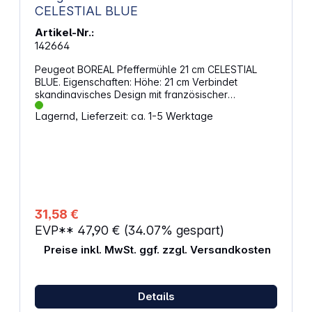
CELESTIAL BLUE
Artikel-Nr.:
142664
Peugeot BOREAL Pfeffermühle 21 cm CELESTIAL
BLUE. Eigenschaften: Höhe: 21 cm Verbindet
skandinavisches Design mit französischer
Funktionalität Minimalistisches Design aus Holz und
Lagernd, Lieferzeit: ca. 1-5 Werktage
subtiler blauer Farbe Hergestellt in Frankreich aus
PEFC-zertifiziertem Holz und wasserbasierter Farbe
Geeignet zum Mahlen von schwarzem, weißem,
grünem oder rotem Pfeffer, rosa Beeren (max. 15%
in einer Mischung) und Koriandersamen
Mahlgradeinstellung über die Kopfschraube: Fester
= feiner Mahlgrad
31,58 €
EVP**
47,90 €
(34.07% gespart)
Preise inkl. MwSt. ggf. zzgl. Versandkosten
Details