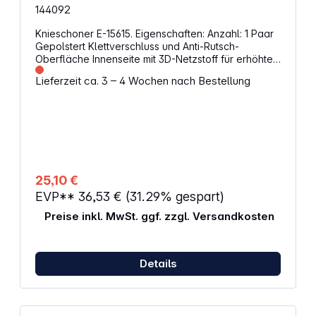
144092
Knieschoner E-15615. Eigenschaften: Anzahl: 1 Paar
Gepolstert Klettverschluss und Anti-Rutsch-
Oberfläche Innenseite mit 3D-Netzstoff für erhöhte
Atmungsaktivität und zur Vermeidung von
Lieferzeit ca. 3 – 4 Wochen nach Bestellung
übermäßigem Schwitzen Abmessungen: 170 x 30 x
240 mm Gewicht: 280 g
25,10 €
EVP**
36,53 €
(31.29% gespart)
Preise inkl. MwSt. ggf. zzgl. Versandkosten
Details