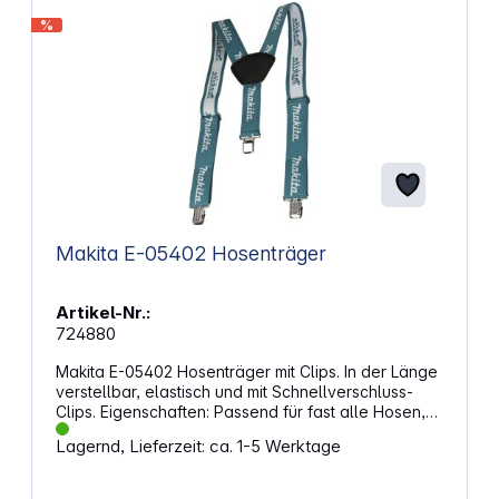
%
Makita E-05402 Hosenträger
Artikel-Nr.:
724880
Makita E-05402 Hosenträger mit Clips. In der Länge
verstellbar, elastisch und mit Schnellverschluss-
Clips. Eigenschaften: Passend für fast alle Hosen,
dank Clip-Befestigung 50 mm breites elastisches
Lagernd, Lieferzeit: ca. 1-5 Werktage
Band Längeneinstellung mit Metall-Clips
Rückenpolster mit verstärkten Nähten für eine
längere Nutzdauer Material: Polyester Länge: 740 -