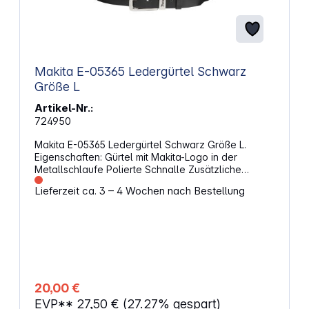
Makita E-05365 Ledergürtel Schwarz
Größe L
Artikel-Nr.:
724950
Makita E-05365 Ledergürtel Schwarz Größe L.
Eigenschaften: Gürtel mit Makita-Logo in der
Metallschlaufe Polierte Schnalle Zusätzliche
Lederschlaufe Anpassbare Länge Material:
Lieferzeit ca. 3 – 4 Wochen nach Bestellung
Rindsleder Gesamtlänge: 133 cm (Größe L) Breite:
3,8 cm Gewicht: 270 g Farbe: Schwarz (Leder) /
Silber (Schnalle)
20,00 €
EVP**
27,50 €
(27.27% gespart)