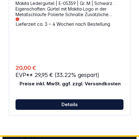
Makita Ledergürtel | E-05359 | Gr. M | Schwarz .
Eigenschaften: Gürtel mit Makita-Logo in der
Metallschlaufe Polierte Schnalle Zusätzliche
Lederschlaufe Anpassbare Länge Material:
Lieferzeit ca. 3 – 4 Wochen nach Bestellung
Rindsleder Gesamtlänge: 113 cm (Größe M) Breite:
3,8 cm Gewicht: 200 g Farbe: Schwarz (Leder) /
Silber (Schnalle)
20,00 €
EVP**
29,95 €
(33.22% gespart)
Preise inkl. MwSt. ggf. zzgl. Versandkosten
Details