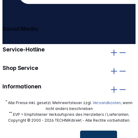
Social Media
gehe zu facebook
gehe zu instagram
Service-Hotline
Shop Service
Informationen
*
Alle Preise inkl. gesetzl. Mehrwertsteuer zzgl.
Versandkosten
, wenn
nicht anders beschrieben
**
EVP = Empfohlener Verkaufspreis des Herstellers / Lieferanten.
Copyright © 2000 - 2026 TECHNIKdirekt - Alle Rechte vorbehalten.