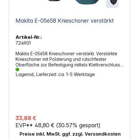
Makita E-05658 Knieschoner verstärkt
Artikel-Nr.:
724901
Makita E-05658 Knieschoner verstärkt. Verstärkte
Knieschoner mit Polsterung und rutschfester
Oberfläche zur Befestigung mittels Klettverschluss.
Eigenschaften: Verstärkte Ausführung Knieschoner
Lagernd, Lieferzeit: ca. 1-5 Werktage
gepolstert Anti-Rutsch-Oberfläche Befestigung
über Klettverschluss Atmungsaktiv dank Netzstoff
auf der Innenseite Langlebig, dank zusätzlicher
Abdeckung und dadurch auch für Parket- und
Fliesenleger gut geeignet Abmessungen (L x B x H):
170 x 95 x 240 mm Gewicht: 0,600 kg
33,88 €
EVP**
48,80 €
(30.57% gespart)
Preise inkl. MwSt. ggf. zzgl. Versandkosten