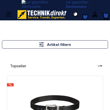
zur geprüften
Demoware
Artikel filtern
%