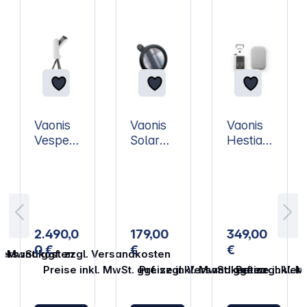
Artikelgalerie überspringen
Vaonis
Vaonis
Vaonis
Vesper
Solar
Hestia
a III
Filter
Solar
Essenti
for
Pack
al
Vesper
a
2.490,0
179,00
349,00
0 €
€
€
. Versandkosten
l. MwSt. ggf. zzgl. Versandkosten
Preise inkl. MwSt. ggf. zzgl. Versandkosten
Preise inkl. MwSt. ggf. zzgl. Ve
Preise inkl. 