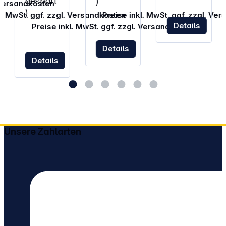
gespart
)
. Versandkosten
)
l. MwSt. ggf. zzgl. Versandkosten
Preise inkl. MwSt. ggf. zzgl. Ve
Details
Preise inkl. MwSt. ggf. zzgl. Versandkosten
Details
Details
Unsere Zahlarten