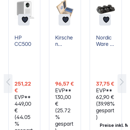
HP
Kirsche
Nordic
CC500
n
Ware -
Stechb
Backfor
eitelsat
m
z 1108
Bundtle
HK 6
tte
tlg. im
Holzkas
251,22
96,57 €
37,75 €
ten
€
EVP**
EVP**
EVP**
130,00
62,90 €
449,00
€
(39.98%
€
(25.72
gespart
(44.05
%
)
%
gespart
Preise inkl. 