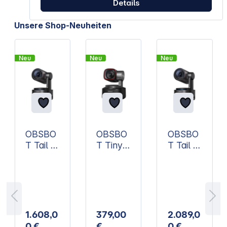
Details
Artikelgalerie überspringen
Unsere Shop-Neuheiten
Neu
Neu
Neu
OBSBO
OBSBO
OBSBO
T Tail 2
T Tiny 3
T Tail 2
mit NDI
4K PTZ
PowerU
4K
Webca
p
Konfere
m
Combo
nzkame
mit NDI,
ra
4K
Konfere
1.608,0
379,00
2.089,0
nzkame
0 €
€
0 €