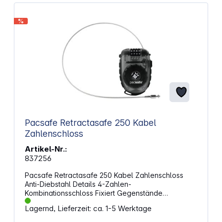
%
Pacsafe Retractasafe 250 Kabel
Zahlenschloss
Artikel-Nr.:
837256
Pacsafe Retractasafe 250 Kabel Zahlenschloss
Anti-Diebstahl Details 4-Zahlen-
Kombinationsschloss Fixiert Gegenstände
zusammen und/oder an einen sicheren festen
Lagernd, Lieferzeit: ca. 1-5 Werktage
Gegenstand Kabel-Durchmesser: 2,4 mm Minimale
Kabellänge: 24 cm Maximale Kabellänge: 90 cm