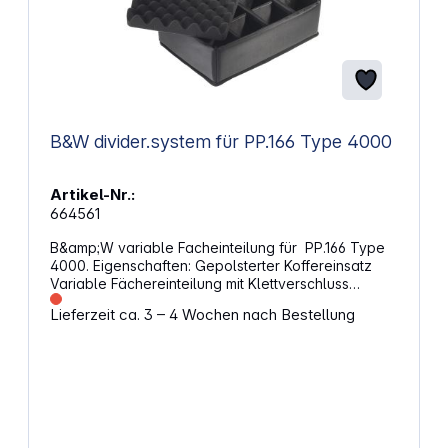
B&W divider.system für PP.166 Type 4000
Artikel-Nr.:
664561
B&amp;W variable Facheinteilung für PP.166 Type
4000. Eigenschaften: Gepolsterter Koffereinsatz
Variable Fächereinteilung mit Klettverschluss
Noppenschaum für den Deckel und Flausch im
Lieferzeit ca. 3 – 4 Wochen nach Bestellung
Boden Individuelle Koffereinteilung für einen
universellen Einsatzbereich Herausnehmbar