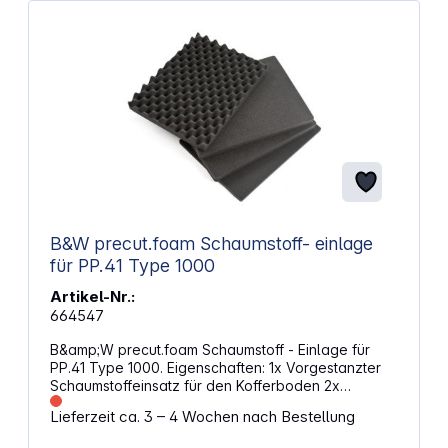
B&W precut.foam Schaumstoff- einlage
für PP.41 Type 1000
Artikel-Nr.:
664547
B&amp;W precut.foam Schaumstoff - Einlage für
PP.41 Type 1000. Eigenschaften: 1x Vorgestanzter
Schaumstoffeinsatz für den Kofferboden 2x
individuell anpassbar Würfelschaum 1x
Lieferzeit ca. 3 – 4 Wochen nach Bestellung
Noppenschaum für den Deckel Schützt dein
Equipment und Zubehör Herausnehmbar Farbe: