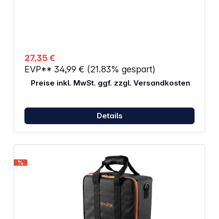
Kombination Die Innenseite der Kassette ist
ausgeschäumt Kopfhörer- / Ladekabel-Schlitz
Außenmaße (H x B x T): 6,00 x 24,00 x 12,90 cm
Innenmaße (H x B x T): 3,5 x 21,50 x 8,90 cm
Volumen: 0,7 Liter Farbe: Dunkelgrau /
Metalloberfläche
27,35 €
EVP**
34,99 €
(21.83% gespart)
Preise inkl. MwSt. ggf. zzgl. Versandkosten
Details
%