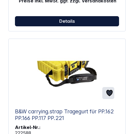
Preise inkl. MwSt. ggf. zzgl. Versandkosten
wasserbeständig und somit ideal für jede Reise.
Eigenschaften: Integrierter Tracker für die Apple
Find My App Hergestellt aus ozeangebundenem
Plastik für Nachhaltigkeit IPX6 wasserbeständig für
Details
den Einsatz bei jedem Wetter Wiederaufladbarer
Akku mit bis zu 6 Monaten Laufzeit USB-C
Ladeanschluss für schnelles Aufladen
Abmessungen (BxHxT): 3,7 x 2,2 x 10,4 cm
Gewicht: 50 g
B&W carrying.strap Tragegurt für PP.162
PP.166 PP.117 PP.221
Artikel-Nr.:
222588