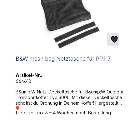
B&W mesh.bag Netztasche für PP.117
Artikel-Nr.:
664610
B&amp;W Netz-Deckeltasche für B&amp;W Outdoor
Transportkoffer Typ 3000. Mit dieser Deckeltasche
schaffst du Ordnung in Deinem Koffer! Hergestellt
aus Netzmaterial bietet diese Deckeltasche die
Lieferzeit ca. 3 – 4 Wochen nach Bestellung
Möglichkeit zur Aufbewahrung von Kleinteilen wie
Speicherkarten, Kabel etc. Das Fach ist mit einem
Reißverschluss verschließbar, sodass auch nichts
herausfallen kann. Die Deckeltasche wird durch
Anschrauben im Kofferdeckel befestigt. Die