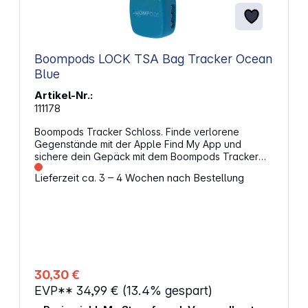
Boompods LOCK TSA Bag Tracker Ocean
Blue
Artikel-Nr.:
111178
Boompods Tracker Schloss. Finde verlorene
Gegenstände mit der Apple Find My App und
sichere dein Gepäck mit dem Boompods Tracker
Schloss. Dieses wiederaufladbare, wasserdichte
Lieferzeit ca. 3 – 4 Wochen nach Bestellung
Kombinationsschloss mit integriertem Tracker hilft
dir, deine Sachen zu schützen und wiederzufinden.
Nahtlose Integration und SicherheitDas Boompods
Tracker Schloss synchronisiert sich mit der Apple
Find My App auf deinem iPhone. Verfolge deine
Gegenstände präzise und erhalte Echtzeit-
Standortaktualisierungen. Das Travel-Sentry-
Schloss ermöglicht es den Sicherheitsbehörden,
30,30 €
dein Gepäck zu öffnen, zu inspizieren und wieder
EVP**
34,99 €
(13.4% gespart)
zu verschließen, ohne es zu beschädigen.
Konzipiert für ReisenMit einer IPX6-Bewertung ist es