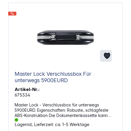
%
Master Lock Verschlussbox Für
unterwegs 5900EURD
Artikel-Nr.:
675334
Master Lock - Verschlussbox für unterwegs
5900EURD. Eigenschaften: Robuste, schlagfeste
ABS-Konstruktion Die Dokumentenkassette kann
mittels integriertem Kabel an einem Gegenstand am
Lagernd, Lieferzeit: ca. 1-5 Werktage
Fußboden befestigt werden Einstellbare, 4-stellige