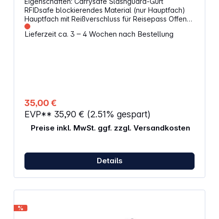
Eigenschaften: Carrysafe Slashguard-Gurt
RFIDsafe blockierendes Material (nur Hauptfach)
Hauptfach mit Reißverschluss für Reisepass Offenes
Fach Velcro Verschlussklappe Atmungsaktives Soft-
Lieferzeit ca. 3 – 4 Wochen nach Bestellung
Touch Material auf der Rückseite Verstellbar
Materialien: (Außen) 75D Polyester sqaure dobby,
PU1000mm (Futter) 200D Polyester, PU1000mm
Versteckt unter der Kleidung Outdoor-Tasche Maße
(L x B): 17,5 x 13,5 cm Gurtlänge (Fallhöhe): 29–62 cm
Gewicht: 60 g
35,00 €
EVP**
35,90 €
(2.51% gespart)
Preise inkl. MwSt. ggf. zzgl. Versandkosten
Details
%