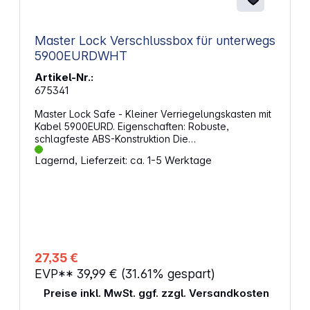
Master Lock Verschlussbox für unterwegs
5900EURDWHT
Artikel-Nr.:
675341
Master Lock Safe - Kleiner Verriegelungskasten mit
Kabel 5900EURD. Eigenschaften: Robuste,
schlagfeste ABS-Konstruktion Die
Dokumentenkassette kann mittels integriertem Kabel
Lagernd, Lieferzeit: ca. 1-5 Werktage
an einem Gegenstand am Fußboden befestigt
werden Einstellbare, 4-stellige Kombination Die
Innenseite der Kassette ist ausgeschäumt
Kopfhörer- / Ladekabel-Schlitz Außenmaße (H x B x
T): 6,00 x 24,00 x 12,90 cm Innenmaße (H x B x T):
3,5 x 21,50 x 8,90 cm Volumen: 0,7 Liter Farbe:
Dunkelgrau / Metalloberfläche
27,35 €
EVP**
39,99 €
(31.61% gespart)
Preise inkl. MwSt. ggf. zzgl. Versandkosten