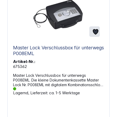
Master Lock Verschlussbox für unterwegs
P008EML
Artikel-Nr.:
675362
Master Lock Verschlussbox für unterwegs
P008EML. Die kleine Dokumentenkassette Master
Lock Nr. P008EML mit digitalem Kombinationsschloss
ist ideal für die Sicherheit unterwegs.
Lagernd, Lieferzeit: ca. 1-5 Werktage
Eigenschaften: Stahlkonstruktion Die
Dokumentenkassette kann mittels Stahlkabel an
einem Gegenstand am Fußboden befestigt werden
Digitale Kombination mit Verzögerungsmodus nach
Eingabe von mehreren falschen