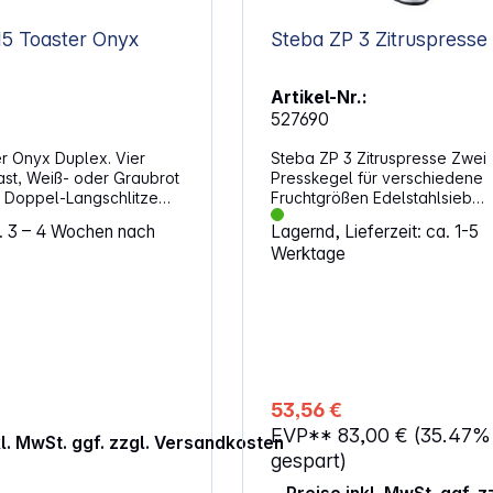
Eigenschaften: Touch Bedienfläche
Colour-Sense-Technologie
Onyx
Steba ZP 3 Zitruspresse
Traditioneller Modus Gespeicherte
Favoriten Hebefunktion - Für die
sichere Entnahme der Brotsch
Artikel-Nr.:
Lange und breite Toastschlit
527690
Auftau-, Aufwärm- und Stoppf
Brötchenaufsatz Krümelschublade 1
r Onyx Duplex. Vier
Steba ZP 3 Zitruspresse Zwei
Im Vergleich zur herkömmlich
st, Weiß- oder Graubrot
Presskegel für verschiedene
Toasting-Technologie
e Doppel-Langschlitze
Fruchtgrößen Edelstahlsieb
 Onyx Duplex und ihr
Rutschfeste Füße Leistung
a. 3 – 4 Wochen nach
Lagernd, Lieferzeit: ca. 1-5
 lässt sich stufenlos
Werktage
e
trollleuchten zeigen, was
rade macht: Toasten,
r Aufwärmen. Und per
sst sich jeder Vorgang
chen. Durch die
 Zentrierung der
t es gleichmäßige
53,56 €
ebnisse. Im schicken
EVP**
83,00 €
(35.47%
äuse sind eine
kl. MwSt. ggf. zzgl. Versandkosten
 Krümelschublade und
gespart)
fbewahrung