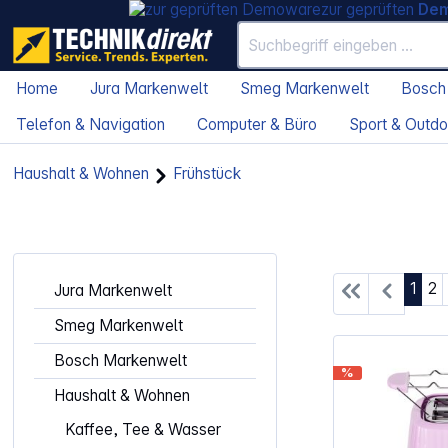
zur geprüften
De
Home
Jura Markenwelt
Smeg Markenwelt
Bosch
Telefon & Navigation
Computer & Büro
Sport & Outdo
Haushalt & Wohnen
Frühstück
Seite
Se
1
2
Jura Markenwelt
Smeg Markenwelt
Bosch Markenwelt
%
Haushalt & Wohnen
Kaffee, Tee & Wasser