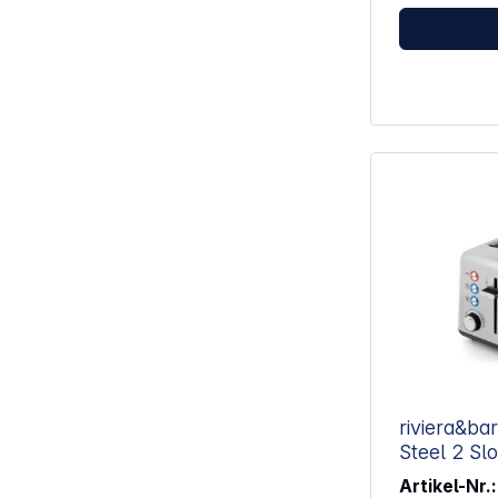
untergebracht
einem abneh
Eigenschaften: 4 Scheiben-Do
Langschlitz-
Edelstahlgehäuse S
einstellbarer Röstgr
Toasten, Auf
Stoppen Funktionskontrollleuchten
Automatische
Brotscheiben Stopp-Tast
Entnehmbare
Kabelaufbewah
abnehmbarem
Leistung: 11
50/60 Hz Maße (B x T x H): ca. 38,7 x
1
riviera&bar
Steel 2 Sl
Artikel-Nr.: