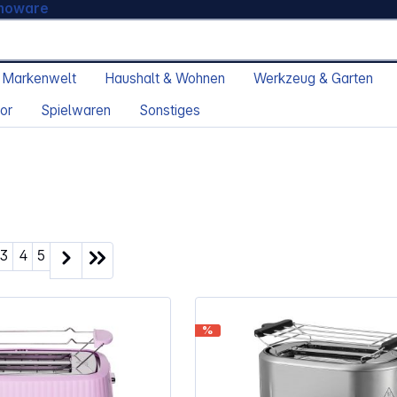
moware
 Markenwelt
Haushalt & Wohnen
Werkzeug & Garten
or
Spielwaren
Sonstiges
ite
Seite
Seite
Seite
3
4
5
%