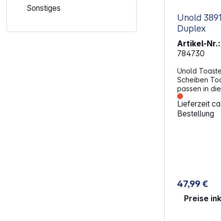
Sonstiges
Unold 38915 Toaster 
Duplex
Artikel-Nr.:
784730
Unold Toaste
Scheiben Toa
passen in di
des Toasters
Lieferzeit c
Bräunungsgrad
Bestellung
einstellen. Di
Funktionskon
das Gerät ge
auftauen ode
Stopptaste lä
sofort abbre
automatische
Scheiben gib
47,99 €
Bräunungserg
Edelstahlgeh
Preise in
entnehmbare
die Kabelau