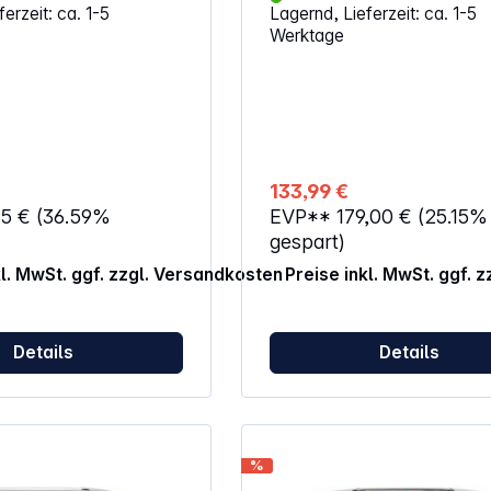
erzeit: ca. 1-5
Lagernd, Lieferzeit: ca. 1-5
 Start-/Stopp-Funktion
Gehäuse aus robustem Alumin
Werktage
f den Presskegel
Druckguss Schutzabdeckung auch als
 Rechts-/Linkslauf für
Universalschüssel verwendba
 Praktische
Fruchtpresse und Filtersieb au
klung
Edelstahl (spülmaschinengeei
Anti-Tropf-Auslauf aus Edelst
Besonders leistungsstarker Moto
Druck auf die Zitruspresse erf
Entsaftungsvorgang automati
133,99 €
Kabellänge: 1 m
95 €
(36.59%
EVP**
179,00 €
(25.15%
gespart)
kl. MwSt. ggf. zzgl. Versandkosten
Preise inkl. MwSt. ggf. 
Details
Details
%