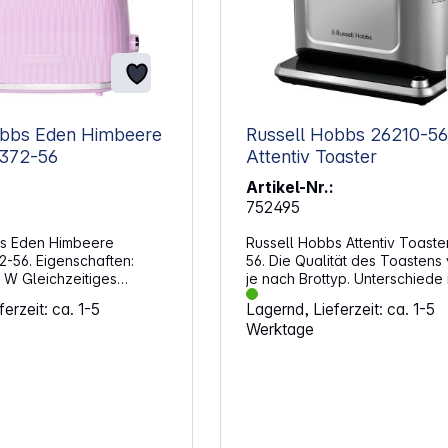
Eden Himbeere
Russell Hobbs 26210-56
ter 27372-56
Attentiv Toaster
Artikel-Nr.:
752495
bs Eden Himbeere
Russell Hobbs Attentiv Toaste
2-56. Eigenschaften:
56. Die Qualität des Toastens v
itiges
je nach Brottyp. Unterschiede 
zwei Brotscheiben
Feuchte, Dicke, Glutenanteil 
erzeit: ca. 1-5
Lagernd, Lieferzeit: ca. 1-5
trukturiertes Design 6
Frische beeinflussen, wie gut 
Werktage
naufsatz
getoastet wird, was entscheide
Taste
wenn Du Wert auf den perfek
fwärmen High-Lift-Funktion
Bräunungsgrad legst. Die inno
Colour-Sense-Technologie d
Attentiv Toasters justiert die
Toastdauer automatisch
entsprechend der Brotsorte u