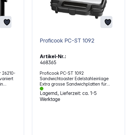
Proficook PC-ST 1092
Artikel-Nr.:
468365
r 26210-
Proficook PC-ST 1092
ariiert
Sandwichtoaster Edelstahleinlage
in
Extra grosse Sandwichplatten für
und
amerikanische XXL-Toastscheiben
Lagernd, Lieferzeit: ca. 1-5
das Brot
(ca. 14,5 x 14,5 cm) Geeignet für
Werktage
nd ist,
Toastscheiben von ca. 9 bis 14,5 cm
ten
Antihaftbeschichtung Wärmeisolierter
vative
Griff Automatischer Temperaturregler
es
2 Kontrollleuchten für Netz und
Heizung (Backampel) Sicherer Stand
durch gummierte Füße
nd
Verriegelungssystem