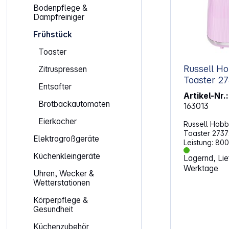
Bodenpflege &
Dampfreiniger
Frühstück
Toaster
Russell Hobbs 
Zitruspressen
Toas
Entsafter
Artikel-Nr.:
Brotbackautomaten
163013
Eierkocher
Russell Hob
Toaster 2737
Elektrogroßgeräte
Leistung: 800 W Gleichze
Toasten von 
Küchenkleingeräte
Lagernd, Lief
Auffälliges, s
Werktage
Bräunungsstufen Brötche
Uhren, Wecker &
Auftau-Funktion Stopp-
Wetterstationen
Au
Körperpflege &
Gesundheit
Küchenzubehör