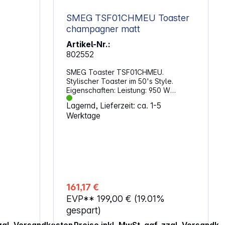
SMEG TSF01CHMEU Toaster
champagner matt
eiben
Artikel-Nr.:
ze
802552
unktion
SMEG Toaster TSF01CHMEU.
en
Stylischer Toaster im 50's Style.
Eigenschaften: Leistung: 950 W
: 100 W
Kompakter 2-Schlitz-Toaster (mit
Lagernd, Lieferzeit: ca. 1-5
extra breiten Toastschlitze von 36
Werktage
mm) 2 Toastschlitze für gleichzeitiges
Toasten von 2 Brotscheiben 6
Röstgradstufen Aufwärmfunktion
Auftaufunktion Bagel-Funktion 1x
beleuchtetes Bedienelement 1x
herausnehmbare Krümelschublade
aus Edelstahl Matte Oberfläche
Gehäusematerial: Edelstahl
161,17 €
Gerätesockelmaterial: Kunststoff Art
EVP**
199,00 €
(19.01%
der Bedienelemente:
Aktivierungshebel mit Kugelgriff,
gespart)
Bedientasten, Bedienknebel