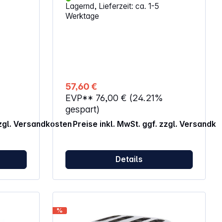
Lagernd, Lieferzeit: ca. 1-5
ium-
Brotscheibenzentrierung High-Lift
Werktage
Funktion Stopp-Funktion
r
Nennaufnahme: 685 bis 715 Watt
s
Abmessungen: 29 x 19 x 21 cm
gnet)
Gewicht: 1,66 kg
ahl
r Bei
olgt der
sch
57,60 €
EVP**
76,00 €
(24.21%
gespart)
zzgl. Versandkosten
Preise inkl. MwSt. ggf. zzgl. Versandk
Details
%