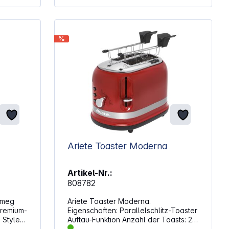
fest,
Erwärmen und Stoppen nützlich im
Alltag Kabelaufwicklung und
rutschfeste Füße unterstützen den
sicheren Einsatz Kühle Außenwände
%
ermöglichen entspanntes Arbeiten
während des Toastens
ht: 2,56 kg
Krümelschublade unterstützt die
Reinigung nach dem Einsatz
Abmessungen: 30 x 19,4 x 19 cm
Ariete Toaster Moderna
Artikel-Nr.:
808782
Smeg
Ariete Toaster Moderna.
Eigenschaften: Parallelschlitz-Toaster
 Style
Auftau-Funktion Anzahl der Toasts: 2
Krümelschublade inklusive