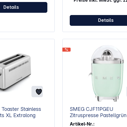
Preise inkl. MwSt. ggf. 
. Wird begleitet von
mbaren Brötchenaufsatz.
Details
ppel-
Toaster
Details
tufenlos
ad 4 Funktionen:
tauen, Aufwärmen,
 Zentrierung der
e
%
 Krümelschublade
rung Mit
 Brötchenaufsatz
80-1400 W, 220-240 V~,
5,8 x 19 cm Farbe: silber / schwarz
 Toaster Stainless
SMEG CJF11PGEU
ots XL Extralong
Zitruspresse Pastellgrün
Artikel-Nr.: