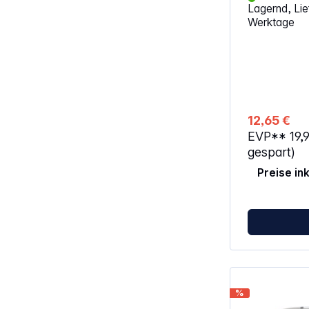
Lagernd, Lief
Automatische
Werktage
bei Druck au
Automatischer
optimale Entsaftung
Kabelaufwic
12,65 €
EVP**
19,
gespart)
Preise in
%