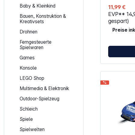
gesetzt – ide
Baby & Kleinkind
11,99 €
Rennerfahrun
EVP**
14,
Dank einfach
Bauen, Konstruktion &
kindgerechte
gespart)
Kreativsets
Koordination
Preise in
Fähigkeiten s
Drohnen
Eigenschaften: Altersempfehlu
3 Jahren Maßstab 1:50 Carrera FIRST
Ferngesteuerte
ACHTUNG!Spie
Spielwaren
3 Jahren nich
Erstickungsg
Games
verschluckbar
Konsole
LEGO Shop
%
Multimedia & Elektronik
Outdoor-Spielzeug
Schleich
Spiele
Spielwelten