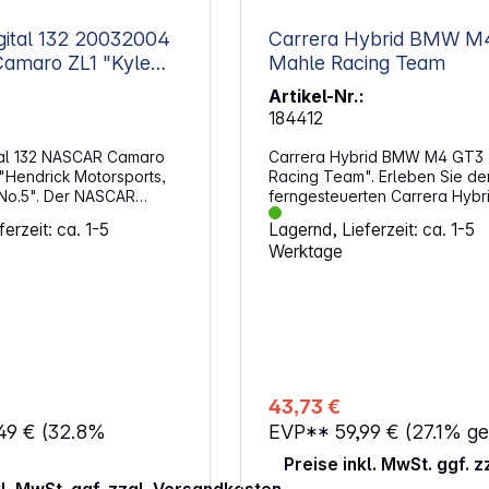
 132 20032004
Carrera Hybrid BMW M
maro ZL1 "Kyle
Mahle Racing Team
Artikel-Nr.:
184412
tal 132 NASCAR Camaro
Carrera Hybrid BMW M4 GT3
"Hendrick Motorsports,
Racing Team". Erleben Sie de
 No.5". Der NASCAR
ferngesteuerten Carrera Hyb
Gen ZL1 "Hendrick
M4 GT3 "Mahle Racing Team"
erzeit: ca. 1-5
Lagernd, Lieferzeit: ca. 1-5
Kyle Larson, No.5" ist ein
Maßstab 1:50 - detailgetreu un
Werktage
nnwagen im Maßstab 1:32
beeindruckender Features. D
Es eignet sich für
Fahrzeug besticht durch seine
eisterte ab 8 Jahren.
und Rücklichter und kann sow
L 132
der Carrera Hybrid Bahn als a
und Nascar Lizenz
im Raum betrieben werden. Du
n
maßstabsgetreu umgesetzten
t für Kinder unter 3
Fahreigenschaften fährt das 
net. Erstickungsgefahr
so realistisch wie das Original
43,73 €
uckbare Kleinteile.
Rennstrecke mit einem Top-S
,49 €
(32.8%
EVP**
59,99 €
(27.1% ge
von bis zu 1,8 m/s. Ein leistung
Lithium-Akku ermöglicht bis zu
Preise inkl. MwSt. ggf. 
Minuten Rennspaß und ist in n