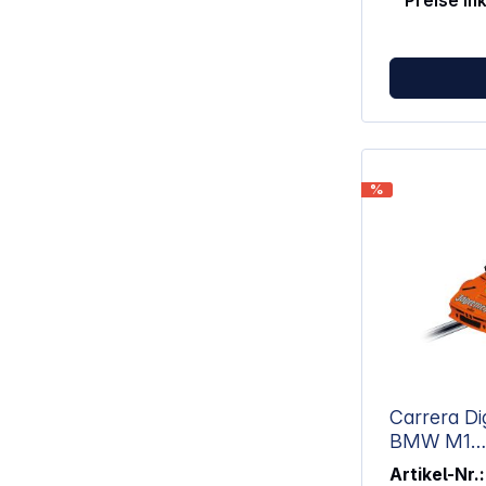
Preise in
%
Carrera Digital
BMW M1
Procar"Jäg
Artikel-Nr.: