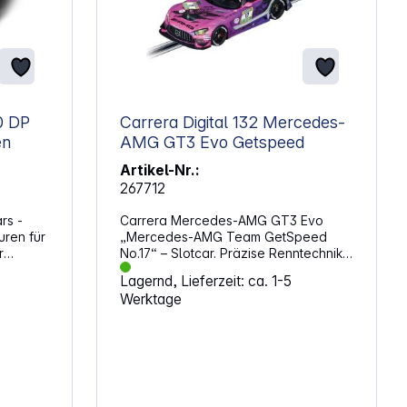
Carrera Digital 132 Mercedes-
en
AMG GT3 Evo Getspeed
Artikel-Nr.:
267712
rs -
Carrera Mercedes-AMG GT3 Evo
uren für
„Mercedes-AMG Team GetSpeed
r
No.17“ – Slotcar. Präzise Renntechnik
edüst.
bringt Dynamik direkt auf die Strecke
Lagernd, Lieferzeit: ca. 1-5
und ermöglicht dir ein realistisches
Werktage
ennbahn
Fahrerlebnis im Maßstab. Das
detailgetreue Modell orientiert sich
am bekannten GT3-Rennfahrzeug
wegen
und passt ideal in bestehende
Carrera Rennbahnsysteme. Dadurch
entsteht ein authentisches Renngefühl
mit klar erkennbaren