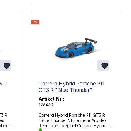
%
911
Carrera Hybrid Porsche 911
GT3 R "Blue Thunder"
Artikel-Nr.:
126410
T3 R
Carrera Hybrid Porsche 911 GT3 R
es
"Blue Thunder". Eine neue Ära des
brid –
Rennsports beginnt!Carrera Hybrid –
 Gaming
die perfekte Kombination aus Gaming