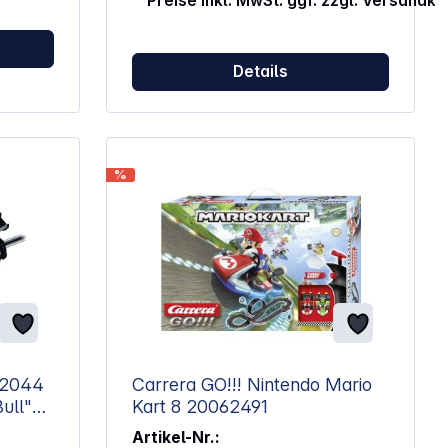
Preise inkl. MwSt. ggf. zzgl. Versandk
el
Fahrverhalten gut nachvollziehbar
 Mobile
bleiben Maßstab 1:32 ermöglicht die
Nutzung auf passenden Carrera
Bahnen und unterstützt ein
Details
et
realistisches Größenverhältnis
ACHTUNG!Spielzeug für Kinder unter
ort-Fan!
3 Jahren nicht geeignet.
Erstickungsgefahr wegen
verschluckbarer Kleinteile.
%
p-
abel
en
Carrera GO!!! Nintendo Mario
ull"
Kart 8 20062491
Artikel-Nr.: