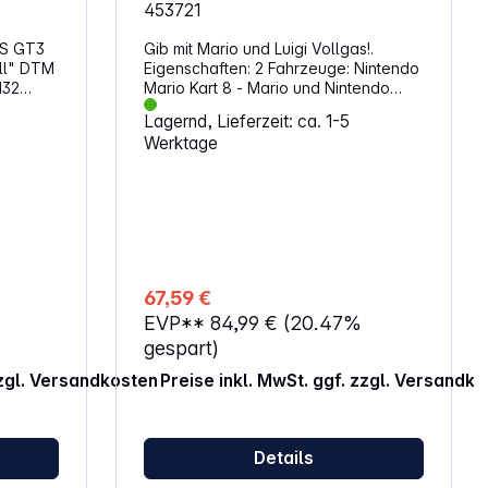
ieses
453721
 die bei
psie
MS GT3
Gib mit Mario und Luigi Vollgas!.
ull" DTM
Eigenschaften: 2 Fahrzeuge: Nintendo
Mario Kart 8 - Mario und Nintendo
Mario Kart 8 - Luigi 2 Handregler mit
Lagernd, Lieferzeit: ca. 1-5
Turbo-Knopf Rennstrecke: 4,9 Meter
Werktage
Mit Highspeed-Gerade, Kurven und
t.
Looping Mit Mario Kart
Dekoelementen Aufbaumaße:
158 x 68 cm Fahrzeug- und
Schienenmaßstab: 1:43
ACHTUNG!Spielzeug für Kinder unter
3 Jahren nicht geeignet.
Erstickungsgefahr wegen
67,59 €
verschluckbarer Kleinteile.
EVP**
84,99 €
(20.47%
gespart)
zzgl. Versandkosten
Preise inkl. MwSt. ggf. zzgl. Versandk
Details