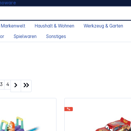
moware
 Markenwelt
Haushalt & Wohnen
Werkzeug & Garten
or
Spielwaren
Sonstiges
ite
Seite
Seite
3
4
%