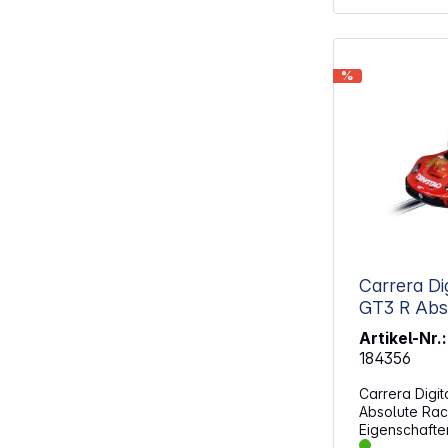
%
Carrera Di
GT3 R Abso
Artikel-Nr.:
184356
Carrera Digit
Absolute Rac
Eigenschaften: Porsche 911 
"Absolute Ra