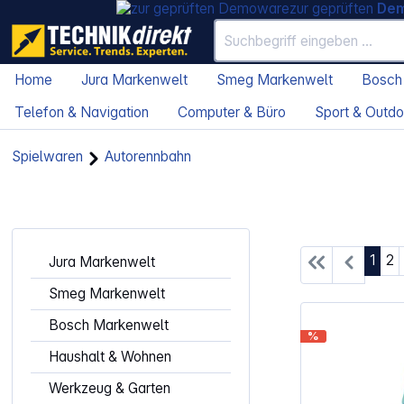
zur geprüften
De
Home
Jura Markenwelt
Smeg Markenwelt
Bosch
Telefon & Navigation
Computer & Büro
Sport & Outdo
Spielwaren
Autorennbahn
Seite
Se
1
2
Jura Markenwelt
Smeg Markenwelt
Bosch Markenwelt
%
Haushalt & Wohnen
Werkzeug & Garten