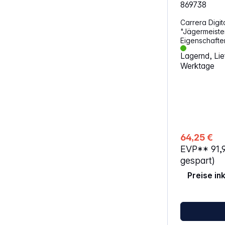
869738
Carrera Digi
"Jägermeiste
Eigenschaften: DIGITAL 132 Fr
Rück- und Bremslicht
Lagernd, Lief
Lizenz Maßstab 1:32 Ab 8 Jahren
Werktage
ACHTUNG!Nich
Jahren geeig
durch verschl
64,25 €
EVP**
91,
gespart)
Preise in