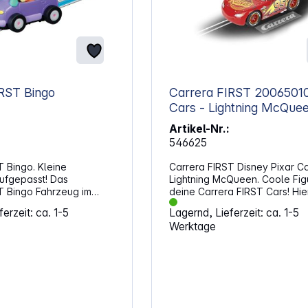
RST Bingo
Carrera FIRST 20065010 DP
Cars - Lightning McQue
Artikel-Nr.:
546625
T Bingo. Kleine
Carrera FIRST Disney Pixar Ca
ufgepasst! Das
Lightning McQueen. Coole Fig
T Bingo Fahrzeug im
deine Carrera FIRST Cars! Hie
ist perfekt für Kinder ab
kommt Lightning McQueen ang
erzeit: ca. 1-5
Lagernd, Lieferzeit: ca. 1-5
 seinem niedlichen
Eigenschaften: Lightning McQueen-
Werktage
er beliebten „Bluey
Figur für die Carrera FIRST R
-Serie bringt es rasanten
Maßstab: 1:50 ACHTUNG!Spielzeug
 das Carrera FIRST
für Kinder unter 3 Jahren nicht
tem. Das kompakte
geeignet. Erstickungsgefahr 
zeugt durch eine robuste
verschluckbarer Kleinteile.
 wird einfach auf die
ebenen Bahnschienen