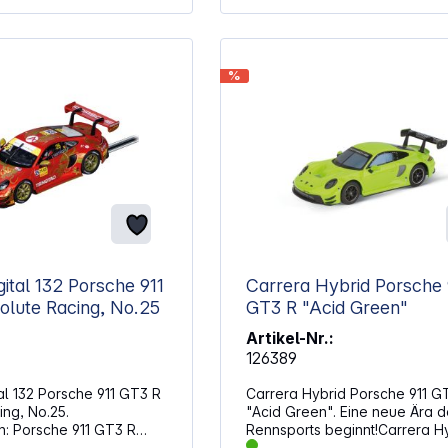
%
gital 132 Porsche 911
Carrera Hybrid Porsche 
lute Racing, No.25
GT3 R "Acid Green"
Artikel-Nr.:
126389
al 132 Porsche 911 GT3 R
Carrera Hybrid Porsche 911 G
ing, No.25.
"Acid Green". Eine neue Ära d
GT3 R
Rennsports beginnt!Carrera Hy
cing, No.25" Macao GP
die perfekte Kombination aus