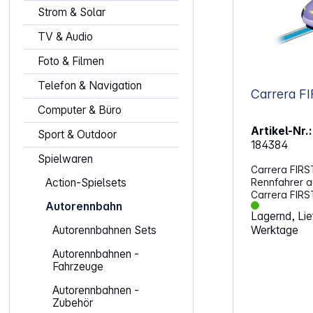
Strom & Solar
TV & Audio
Foto & Filmen
Telefon & Navigation
Carrera FI
Computer & Büro
Artikel-Nr.:
Sport & Outdoor
184384
Spielwaren
Carrera FIRS
Rennfahrer a
Action-Spielsets
Carrera FIRS
Autorennbahn
Maßstab 1:50 
Lagernd, Lief
3 Jahren. Mit
Werktage
Autorennbahnen Sets
Design aus d
&amp; Bingo“
Autorennbahnen -
Fahrspaß auf
Fahrzeuge
Schienensys
Vehicle über
Autorennbahnen -
Bauweise und
Zubehör
fest vorgeg