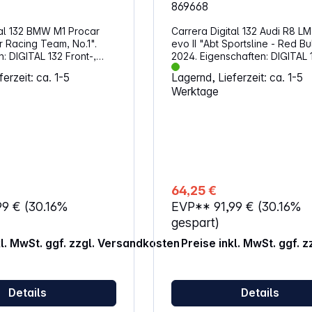
Hinweise enthält. ACHTUNG!D
869668
Spielzeug erzeugt Lichtblitze,
empfindlichen Personen Epile
tal 132 BMW M1 Procar
Carrera Digital 132 Audi R8 L
auslösen können.
r Racing Team, No.1".
evo II "Abt Sportsline - Red B
ont-,
2024. Eigenschaften: DIGITAL 132
 Original BMW
Front-, Rück- und Bremslicht Original
erzeit: ca. 1-5
Lagernd, Lieferzeit: ca. 1-5
Audi und Red Bull Lizenz Maßstab 1:32
Werktage
t für Kinder unter 3
Ab 8 Jahren ACHTUNG!Nicht für
net. Erstickungsgefahr
Kinder unter 3 Jahren geeigne
uckbare Kleinteile.
Erstickungsgefahr durch
verschluckbare Kleinteile.
64,25 €
99 €
(30.16%
EVP**
91,99 €
(30.16%
gespart)
kl. MwSt. ggf. zzgl. Versandkosten
Preise inkl. MwSt. ggf. 
Details
Details