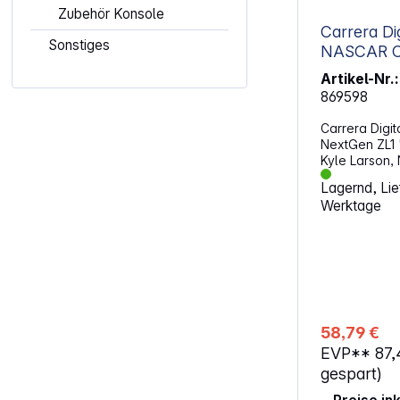
Zubehör Konsole
Carrera Digital
Sonstiges
NASCAR Ca
Larson"
Artikel-Nr.:
869598
Carrera Digi
NextGen ZL1 
Kyle Larson,
Camaro Next
Lagernd, Lief
Motorsports, 
Werktage
digitaler Re
von Carrera. 
Rennsportbeg
Eigenschaften: System: DIGITA
Original GM 
Maßstab 1:32 Ab 8 Jahre
ACHTUNG!Nich
Jahren geeig
58,79 €
durch verschl
EVP**
87
gespart)