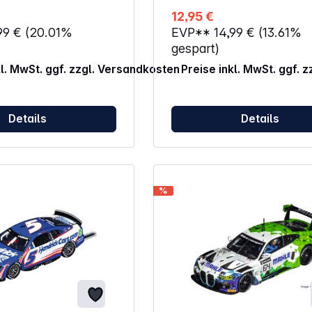
al für erste eigene
12,95 €
gen im Kinderzimmer.
99 €
(20.01%
EVP**
14,99 €
(13.61%
er Steuerung und
m Handling fördert es
gespart)
 und motorische
kl. MwSt. ggf. zzgl. Versandkosten
Preise inkl. MwSt. ggf. 
pielerisch.
ng: ab
lzeug für Kinder unter
Details
Details
t geeignet.
efahr wegen
er Kleinteile.
%