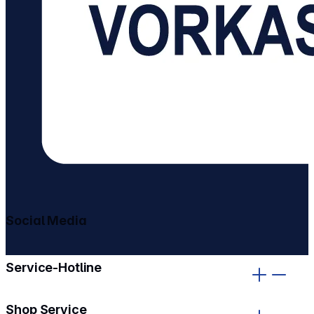
Social Media
gehe zu facebook
gehe zu instagram
Service-Hotline
Shop Service