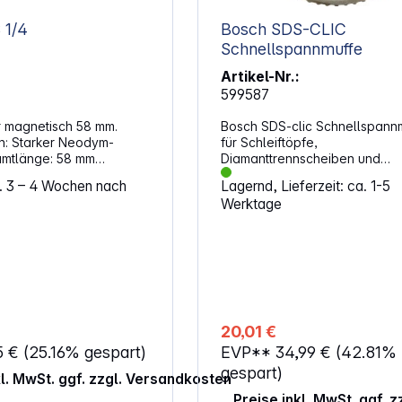
 1/4
Bosch SDS-CLIC
Schnellspannmuffe
Artikel-Nr.:
599587
er magnetisch 58 mm.
Bosch SDS-clic Schnellspannm
dym-
für Schleiftöpfe,
Diamanttrennscheiben und
nt: 1/4"
Schleifscheiben geeignet für alle
a. 3 – 4 Wochen nach
Lagernd, Lieferzeit: ca. 1-5
Winkelschleifer mit Gewinde 
Werktage
einem Produktionsdatum ab 08/9
Scheibe muss beim Zentriere
Stützflansch ausgerichtet we
nicht an der Mutter Die SDS clic M14
ist eine schnellsichernde Spa
zum schnellen und einfachen
Spannen und Lösen von
Winkelschleiferzubehör wie
20,01 €
Schleiftöpfen, Diamanttrenns
5 €
(25.16% gespart)
EVP**
34,99 €
(42.81%
und Schruppscheiben. Sie ist 
für alle Winkelschleifer mit G
gespart)
kl. MwSt. ggf. zzgl. Versandkosten
M14 und einem Produktionsda
Preise inkl. MwSt. ggf. 
08/90. Die Scheibe muss beim