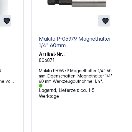
Makita P-05979 Magnethalter
1/4" 60mm
Artikel-Nr.:
806871
N
Makita P-05979 Magnethalter 1/4" 60
mm. Eigenschaften: Magnethalter 1/4"
me von
60 mm Werkzeugaufnahme: 1/4"
Länge: 60 mm
Lagernd, Lieferzeit: ca. 1-5
Werktage
t
telle
e