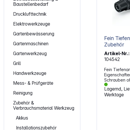
Baustellenbedarf
Drucklufttechnik
Elektrowerkzeuge
Gartenbewässerung
Fein Tiefenans
Gartenmaschinen
Zubehör
Gartenwerkzeug
Artikel-Nr.:
104542
Grill
Fein Tiefena
Handwerkzeuge
Eigenschaften: Tiefenanschla
Schrauben ohn
Mess- & Prüfgeräte
Schraube exa
Lagernd, Lief
versenken Maximaler Einstellweg 12
Reinigung
Werktage
mm mit 0,25 
akkurate Bedienb
Zubehör &
Einschraubhü
Verbrauchsmaterial Werkzeug
Dichtscheibe
Scheibendurc
Akkus
Kompatibel mi
Schraubern m
Installationszubehör