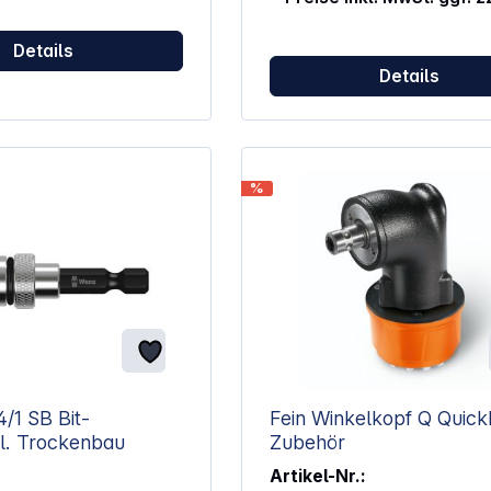
Zentrieren am Stützflansch
ausgerichtet werden und nicht
Details
Mutter. Der Gewindeüberstan
Details
das stärkste Werkzeug darf ni
mehr als 6 mm betragen.
%
/1 SB Bit-
Fein Winkelkopf Q QuickIN
Abstandhal. Trockenbau
Zubehör
Artikel-Nr.: