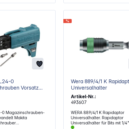
%
1L24-0
Wera 889/4/1 K Rapidapt
hrauben Vorsatz
Universalhalter
Artikel-Nr.:
493607
4-0 Magazinschrauben-
WERA 889/4/1 K Rapidaptor
wandelt Makita
Universalhalter. Rapidaptor
chrauber
Universalhalter für Bits mit 1/4
 Geeignet für
Außensechskantantrieb nach 