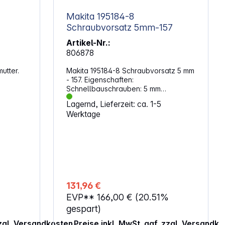
Makita 195184-8
Schraubvorsatz 5mm-157
Artikel-Nr.:
806878
utter.
Makita 195184-8 Schraubvorsatz 5 mm
- 157. Eigenschaften:
Schnellbauschrauben: 5 mm
Schraubenlänge: 25 - 55 mm Passend
Lagernd, Lieferzeit: ca. 1-5
M14 und
für Akku-Magazinschrauber BFR540,
Werktage
0 die
BFR550, DFR540, DFR550, sowie
n am
Magazinschrauber 6842, 6843
rden und
nnmutter
131,96 €
cheiben
EVP**
166,00 €
(20.51%
geeignet
ewinde
gespart)
tum ab
zzgl. Versandkosten
Preise inkl. MwSt. ggf. zzgl. Versandk