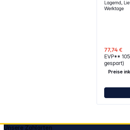
Lagernd, Lief
Schrauben vo
Werktage
Schraubplatte au
sowie das Ei
Einschraubti
erfolgen we
77,74 €
EVP**
10
gespart)
Preise in
Unsere Zahlarten