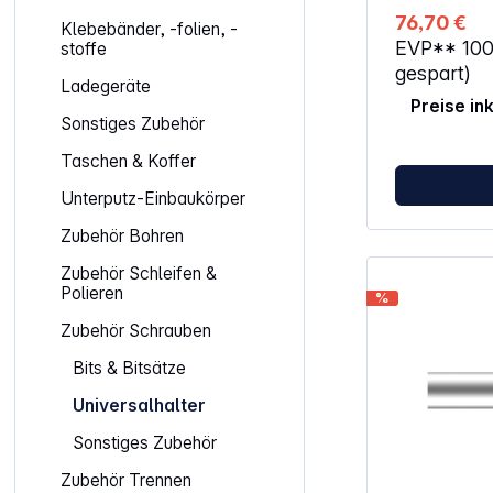
Schnittstell
76,70 €
Klebebänder, -folien, -
1/4" Bit (6,3 mm) Länge: 
EVP**
10
stoffe
Gewicht: 0,3
gespart)
Ladegeräte
Preise in
Sonstiges Zubehör
Taschen & Koffer
Unterputz-Einbaukörper
Zubehör Bohren
Zubehör Schleifen &
Polieren
%
Zubehör Schrauben
Bits & Bitsätze
Universalhalter
Sonstiges Zubehör
Zubehör Trennen