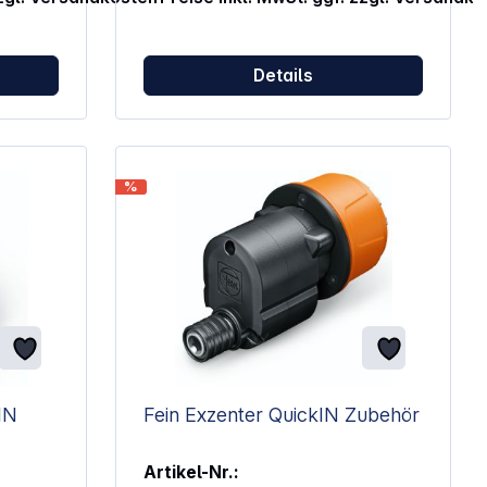
 an der
d über
Details
cht
%
Fein Exzenter QuickIN Zubehör
Artikel-Nr.: