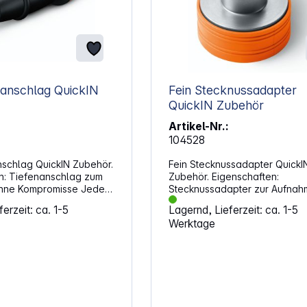
chlag QuickIN
Fein Stecknussadapter
QuickIN Zubehör
Artikel-Nr.:
104528
nschlag QuickIN Zubehör.
Fein Stecknussadapter QuickI
g zum
Zubehör. Eigenschaften:
e Kompromisse Jede
Stecknussadapter zur Aufnah
kt in derselben Tiefe
Schlagnüssen mit 1/2" in
erzeit: ca. 1-5
Lagernd, Lieferzeit: ca. 1-5
Vierkantaufnahme Kompatibel mit
Werktage
mm pro Rastung für
allen FEIN Akku-Schraubern mi
arkeit Weitere
QuickIN / QuickIN MAX Schnitts
lsen für Schrauben mit
QuickIN: Schnelle und einfach
n bis 28 mm
Montage ohne Werkzeug
hmesser erhältlich
t allen FEIN Akku-
it QuickIN