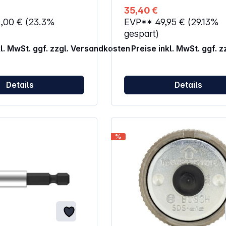
e.|Werkzeugaufnahme:
35,40 €
134 mm
0,00 €
(23.3%
EVP**
49,95 €
(29.13%
4 kg
gespart)
kl. MwSt. ggf. zzgl. Versandkosten
Preise inkl. MwSt. ggf. 
Details
Details
%