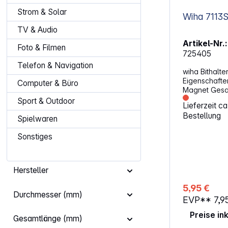
Strom & Solar
Wiha 7113S
TV & Audio
Artikel-Nr.:
Foto & Filmen
725405
Telefon & Navigation
wiha Bithalt
Eigenschaften: Starker Neo
Computer & Büro
Magnet Gesamtlänge: 58 mm
Außensechska
Sport & Outdoor
Lieferzeit c
Bestellung
Spielwaren
Sonstiges
Hersteller
5,95 €
Durchmesser (mm)
EVP**
7,9
Preise in
Gesamtlänge (mm)