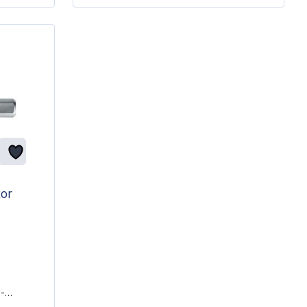
or
"-
DIN ISO