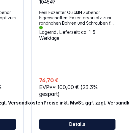
104549
behör.
Fein Exzenter QuickIN Zubehör.
Eigenschaften: Exzentervorsatz zum
randnahen Bohren und Schrauben für
optimale Arbeitsergebnisse Die FEIN
Lagernd, Lieferzeit: ca. 1-5
QuickIN Schnittstelle bietet 12 sichere
Werktage
ehöre
Positionen Kompatibel mit allen FEIN
Akku-Schraubern mit QuickIN
werden
Schnittstelle Werkzeugaufnahme: 1/4"
-
Bit (6,3 mm) Länge: 99,5 mm Eckmaß:
kIN MAX
10,7 mm Gewicht: 360 g
zeug
76,70 €
%
EVP**
100,00 €
(23.3%
gespart)
zzgl. Versandkosten
Preise inkl. MwSt. ggf. zzgl. Versandk
Details