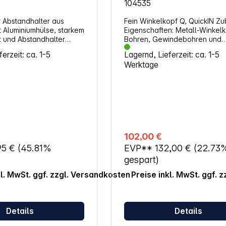
104535
 Abstandhalter aus
Fein Winkelkopf Q, QuickIN Zu
Eigenschaften: Metall-Winkelkopf zum
 und Abstandhalter
Bohren, Gewindebohren und
 die Aufnahme von Bits
Schrauben in beengten
erzeit: ca. 1-5
Lagernd, Lieferzeit: ca. 1-5
ensechskantantrieb
Platzverhältnissen Am Winkelkopf
Werktage
 kann stufenlos
können alle FEIN QuickIN-Zub
öglicht das
wie Bohrfutter, Bithalter oder
senken von Schrauben
Stecknussadapter befestigt 
Schraubermaschinen mit
Kompatibel mit allen FEIN Akku
h DIN ISO 1173-F 6,3
Schraubern mit QuickIN / Quic
m
Schnittstelle QuickIN: Schnelle und
einfache Montage ohne Werk
102,00 €
95 €
(45.81%
EVP**
132,00 €
(22.73
gespart)
kl. MwSt. ggf. zzgl. Versandkosten
Preise inkl. MwSt. ggf. 
Details
Details