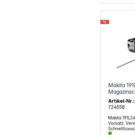
%
Makita 19
Magazinsc
25-55
Artikel-Nr.:
724558
Makita 191L2
Vorsatz. Ver
Schnellbaus
in Magazinschrauber