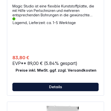
Magic Studio ist eine flexible Kunststoffplatte, die
mit Hilfe von Perlschnüren und mehreren
entsprechenden Bohrungen in die gewünschte
Wölbung gebracht werden. Je nach Bohrung oder
Lagernd, Lieferzeit: ca. 1-5 Werktage
Länge der Perlschnur ergeben sich alle möglichen
Biegeradien bis hin zu einer Hohlkehle.
83,80 €
EVP**
89,00 €
(5.84% gespart)
Preise inkl. MwSt. ggf. zzgl. Versandkosten
Details