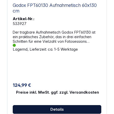
Godox FPT60130 Aufnahmetisch 60x130
cm
Artikel-Nr.:
533927
Der tragbare Aufnahmetisch Godox FPT60130 ist
ein praktisches Zubehör, das in drei einfachen
Schritten für eine Vielzahl von Fotosessions
mühelos auf- und abgebaut werden kann. Er ist
Lagernd, Lieferzeit: ca. 1-5 Werktage
ideal für große Produktfotografie, E-Commerce-
Aufnahmen, Stillleben, Kunstobjekte oder
Lebensmittel. Um kreative Lichteffekte mit
Leichtigkeit zu ermöglichen, können Sie die
Rückseite des Fototisches anpassen.
124,99 €
Preise inkl. MwSt. ggf. zzgl. Versandkosten
Details