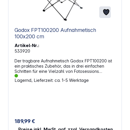
Godox FPT100200 Aufnahmetisch
100x200 cm
Artikel-Nr.:
533920
Der tragbare Aufnahmetisch Godox FPT100200 ist
ein praktisches Zubehör, das in drei einfachen
Schritten für eine Vielzahl von Fotosessions
mühelos auf- und abgebaut werden kann. Er ist
Lagernd, Lieferzeit: ca. 1-5 Werktage
ideal für große Produktfotografie, E-Commerce-
Aufnahmen, Stillleben, Kunstobjekte oder
Lebensmittel. Um kreative Lichteffekte mit
Leichtigkeit zu ermöglichen, können Sie die
Rückseite des Fototisches anpassen.
189,99 €
Preise inkl. MwSt. ggf. zzgl. Versandkosten