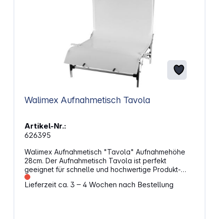
Walimex Aufnahmetisch Tavola
Artikel-Nr.:
626395
Walimex Aufnahmetisch "Tavola" Aufnahmehöhe
28cm. Der Aufnahmetisch Tavola ist perfekt
geeignet für schnelle und hochwertige Produkt-
oder Materialaufnahmen. Um ihn zu verstauen kann
Lieferzeit ca. 3 – 4 Wochen nach Bestellung
er blitzschnell zusammengefaltet werden. Die
diffuse Aufnahmefläche ist ideal, um Objekte ohne
Schattenwurf zu fotografieren. Sie ist
lichtdurchlässig und erlaubt deshalb auch