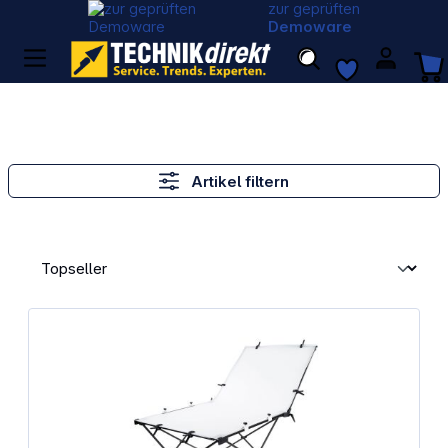
zur geprüften
Demoware
Artikel filtern