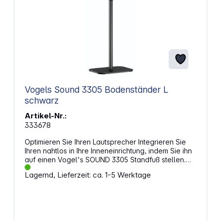
Vogels Sound 3305 Bodenständer L
schwarz
Artikel-Nr.:
333678
Optimieren Sie Ihren Lautsprecher Integrieren Sie
Ihren nahtlos in Ihre Inneneinrichtung, indem Sie ihn
auf einen Vogel's SOUND 3305 Standfuß stellen.
Mit einer Höhe von 75 cm hebt der Standfuß den
Lagernd, Lieferzeit: ca. 1-5 Werktage
Lautsprecher auf Ohrhöhe in sitzender Position an,
sodass er optimal klingt. Sorgen Sie für die perfekte
Hörposition überall im Raum. Der Vogel's Standfuß
bietet eine sichere Befestigung und ist in Schwarz
und Weiß passend zur Farbe Ihrer Lautsprecher