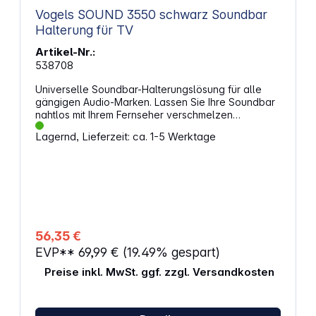
Vogels SOUND 3550 schwarz Soundbar
Halterung für TV
Artikel-Nr.:
538708
Universelle Soundbar-Halterungslösung für alle
gängigen Audio-Marken. Lassen Sie Ihre Soundbar
nahtlos mit Ihrem Fernseher verschmelzen
Befestigen Sie Ihre Soundbar an Ihrer
Lagernd, Lieferzeit: ca. 1-5 Werktage
schwenkbaren Wandhalterung von Vogel's, damit
Sie das ultimative Fernseh- und Sounderlebnis
genießen können. Eine universelle Soundbar-
Halterungslösung für alle gängigen Audio-
MarkenMit der SOUND 3550 können Sie aus wirklich
jedem Winkel fernsehen, und zwar ohne jegliche
Abstriche bei der Soundqualität. Kombinieren Sie
diese Soundbar-Halterung mit einer schwenkbaren
56,35 €
TV-Wandhalterung von Vogel's. Die SOUND 3550
EVP**
69,99 €
(19.49% gespart)
lässt sich mühelos an verschiedene Größen und
Soundbar-Formen wie zum Beispiel Sonos Beam,
Preise inkl. MwSt. ggf. zzgl. Versandkosten
Sonos Playbar und Bose anpassen. Diese
universelle Soundbar-Halterung wurde aus
hochwertigem, schwarzen Stahl und Aluminium