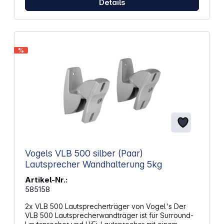
hergestellt, die beide für die besondere
Details
Widerstandsfähigkeit der Oberfläche sorgen.
Sowohl für leichte als auch schwere SoundbarsDie
Sound 3550 ist eine Soundbar-Halterung für alle
Soundbars mit einem Gewicht von bis zu 6,5 kg. Die
perfekte Lösung für leichte oder schwerere
%
Soundbars. Sie ist für alle gängigen Marken wie
zum Beispiel Sonos, Bose, Samsung, LG, Heos,
Panasonic, JBL, Harmon Kardon und Yamaha sowie
auch andere Submarken geeignet.
Vogels VLB 500 silber (Paar)
Lautsprecher Wandhalterung 5kg
Artikel-Nr.:
585158
2x VLB 500 Lautsprecherträger von Vogel's Der
VLB 500 Lautsprecherwandträger ist für Surround-