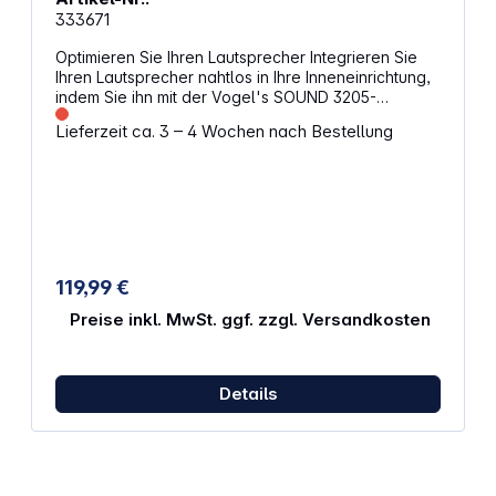
333671
Optimieren Sie Ihren Lautsprecher Integrieren Sie
Ihren Lautsprecher nahtlos in Ihre Inneneinrichtung,
indem Sie ihn mit der Vogel's SOUND 3205-
Wandhalterung an einer beliebigen Stelle an der
Lieferzeit ca. 3 – 4 Wochen nach Bestellung
Wand befestigen. Montieren Sie die Halterung oben
oder unten, außerhalb des Blickfelds oder gut
sichtbar – die große Dreh- (70°) und Neige- (10°
nach unten) Möglichkeit stellt sicher, dass Sie den
Lautsprecher immer so ausrichten können, wie er
am besten klingt. Diese flache
Lautsprecherhalterung bietet eine sichere
Befestigung für Ihren Lautsprecher und ist in
119,99 €
Schwarz und Weiß passend zur Farbe Ihrer
Lautsprecher erhältlich. Eigenschaften:
Preise inkl. MwSt. ggf. zzgl. Versandkosten
Verwendungszweck: Wandhalterung für
Lautsprecher Drehfunktion: 70° Neigefunktion: 10°
Belastbarkeit: 6,5 kg
Details