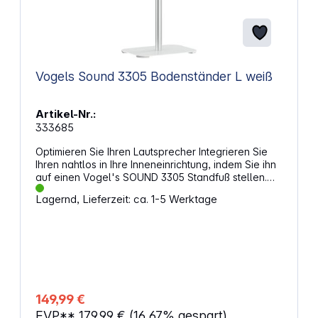
Vogels Sound 3305 Bodenständer L weiß
Artikel-Nr.:
333685
Optimieren Sie Ihren Lautsprecher Integrieren Sie
Ihren nahtlos in Ihre Inneneinrichtung, indem Sie ihn
auf einen Vogel's SOUND 3305 Standfuß stellen.
Mit einer Höhe von 75 cm hebt der Standfuß den
Lagernd, Lieferzeit: ca. 1-5 Werktage
Lautsprecher auf Ohrhöhe in sitzender Position an,
sodass er optimal klingt. Sorgen Sie für die perfekte
Hörposition überall im Raum. Der Vogel's Standfuß
bietet eine sichere Befestigung und ist in Schwarz
und Weiß passend zur Farbe Ihrer Lautsprecher
erhältlich. Eigenschaften: Verwendungszweck:
Lautsprecherständer Abstand zum Boden: 750 mm
Maximale Traglast: 6,5 kg Montage im Hoch- oder
149,99 €
Querformat möglich
EVP**
179,99 €
(16.67% gespart)