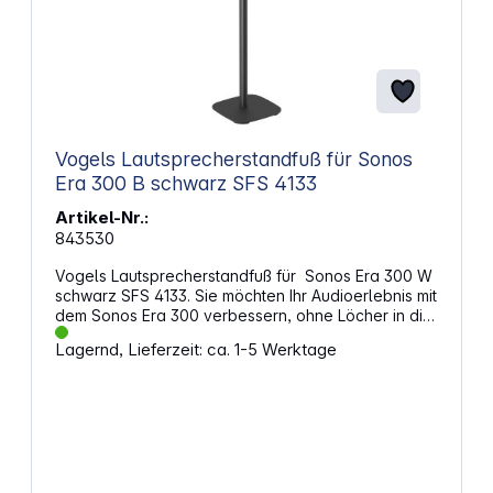
Vogels Lautsprecherstandfuß für Sonos
Era 300 B schwarz SFS 4133
Artikel-Nr.:
843530
Vogels Lautsprecherstandfuß für Sonos Era 300 W
schwarz SFS 4133. Sie möchten Ihr Audioerlebnis mit
dem Sonos Era 300 verbessern, ohne Löcher in die
Wand zu bohren? Der Lautsprecherständer für
Lagernd, Lieferzeit: ca. 1-5 Werktage
Sonos Era 300-Lautsprecher von Vogel's ist die
ideale Lösung! Dieser 82-cm-Standfuß positioniert
Ihren Lautsprecher perfekt auf Ohrhöhe. Dieser
Lautsprecherständer wurde entwickelt, um Ihr
Audioerlebnis zu revolutionieren. Eigenschaften:
Vogels Lautsprecherstandfuß für den Sonos Era
300, speziell für ein hervorragendes Audioerlebnis