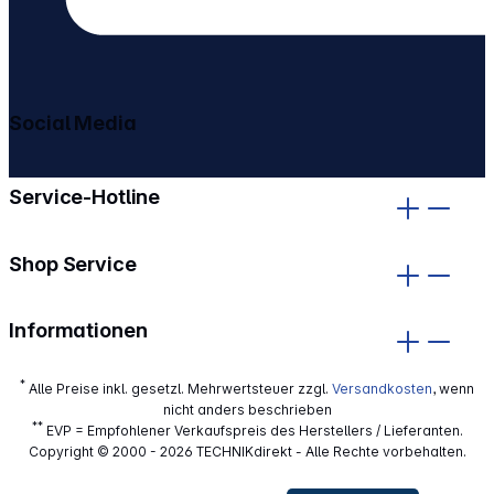
Social Media
gehe zu facebook
gehe zu instagram
Service-Hotline
Shop Service
Informationen
*
Alle Preise inkl. gesetzl. Mehrwertsteuer zzgl.
Versandkosten
, wenn
nicht anders beschrieben
**
EVP = Empfohlener Verkaufspreis des Herstellers / Lieferanten.
Copyright © 2000 - 2026 TECHNIKdirekt - Alle Rechte vorbehalten.