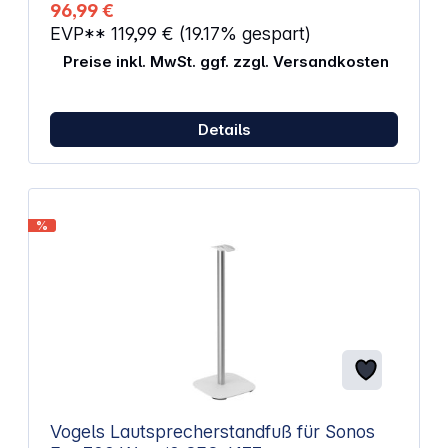
entwickelt Holen Sie mehr aus Ihren Sonos-
96,99 €
Lautsprechern heraus Optimieren Sie Ihr
EVP**
119,99 €
(19.17% gespart)
Hörerlebnis Höhe: 816 mm Breite: 305 mm Tiefe: 305
mm Integrierte Kabelführung Kompatibel mit Sonos
Preise inkl. MwSt. ggf. zzgl. Versandkosten
Era 300 Farbe: schwarz
Details
%
Vogels Lautsprecherstandfuß für Sonos