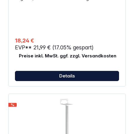
optimale Hörposition zu garantieren. Technische
Details: Hauptfarbe: Schwarz Ergänzende Farben:
Silber Drehen: 180° Neigen: 20° Max. Gewicht: 5 kg
Anzahl Drehpunkte: 1 Min. Wandabstand: 63 mm
18,24 €
EVP**
21,99 €
(17.05% gespart)
Preise inkl. MwSt. ggf. zzgl. Versandkosten
Details
%