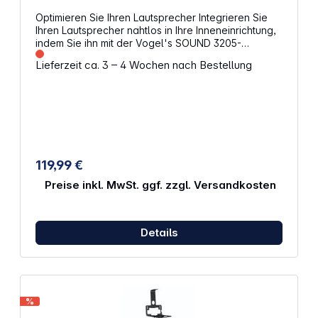
Optimieren Sie Ihren Lautsprecher Integrieren Sie
Ihren Lautsprecher nahtlos in Ihre Inneneinrichtung,
indem Sie ihn mit der Vogel's SOUND 3205-
Wandhalterung an einer beliebigen Stelle an der
Lieferzeit ca. 3 – 4 Wochen nach Bestellung
Wand befestigen. Montieren Sie die Halterung oben
oder unten, außerhalb des Blickfelds oder gut
sichtbar – die große Dreh- (70°) und Neige- (10°
nach unten) Möglichkeit stellt sicher, dass Sie den
Lautsprecher immer so ausrichten können, wie er
am besten klingt. Diese flache
Lautsprecherhalterung bietet eine sichere
Befestigung für Ihren Lautsprecher und ist in
119,99 €
Schwarz und Weiß passend zur Farbe Ihrer
Lautsprecher erhältlich. Eigenschaften:
Preise inkl. MwSt. ggf. zzgl. Versandkosten
Verwendungszweck: Wandhalterung für
Lautsprecher Drehfunktion: 70° Neigefunktion: 10°
Belastbarkeit: 6,5 kg
Details
%