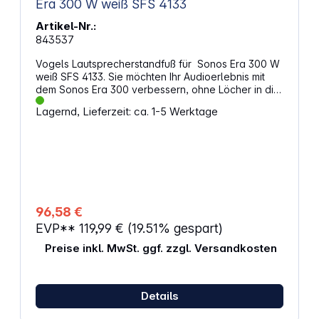
Era 300 W weiß SFS 4133
Artikel-Nr.:
843537
Vogels Lautsprecherstandfuß für Sonos Era 300 W
weiß SFS 4133. Sie möchten Ihr Audioerlebnis mit
dem Sonos Era 300 verbessern, ohne Löcher in die
Wand zu bohren? Der Lautsprecherständer für
Lagernd, Lieferzeit: ca. 1-5 Werktage
Sonos Era 300-Lautsprecher von Vogel's ist die
ideale Lösung! Dieser 82-cm-Standfuß positioniert
Ihren Lautsprecher perfekt auf Ohrhöhe. Dieser
Lautsprecherständer wurde entwickelt, um Ihr
Audioerlebnis zu revolutionieren. Eigenschaften:
Vogels Lautsprecherstandfuß für den Sonos Era
300, speziell für ein hervorragendes Audioerlebnis
entwickelt Holen Sie mehr aus Ihren Sonos-
96,58 €
Lautsprechern heraus Optimieren Sie Ihr
EVP**
119,99 €
(19.51% gespart)
Hörerlebnis Höhe: 816 mm Breite: 305 mm Tiefe: 305
mm Integrierte Kabelführung Kompatibel mit Sonos
Preise inkl. MwSt. ggf. zzgl. Versandkosten
Era 300 Farbe: weiß
Details