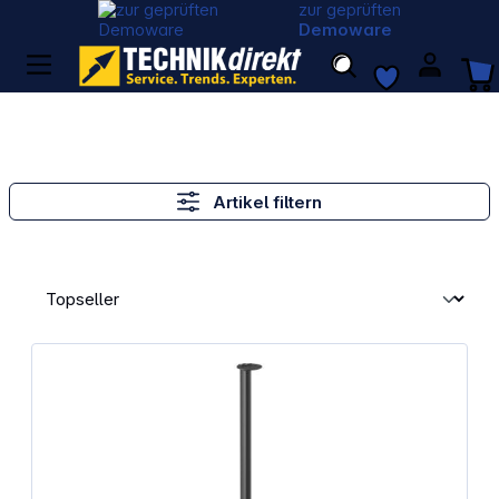
zur geprüften
Demoware
Artikel filtern