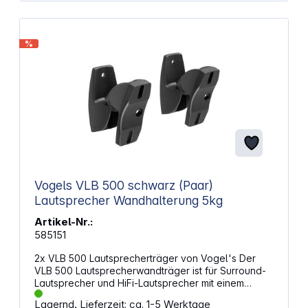
%
Vogels VLB 500 schwarz (Paar)
Lautsprecher Wandhalterung 5kg
Artikel-Nr.:
585151
2x VLB 500 Lautsprecherträger von Vogel's Der
VLB 500 Lautsprecherwandträger ist für Surround-
Lautsprecher und HiFi-Lautsprecher mit einem
Gewicht bis 5 kg. Dieser Universal-Wandträger
Lagernd, Lieferzeit: ca. 1-5 Werktage
verfügt über eine Neige- und Drehfunktion, um eine