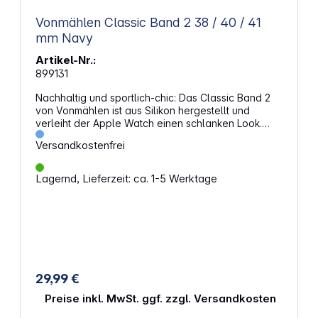
Vonmählen Classic Band 2 38 / 40 / 41
mm Navy
Artikel-Nr.:
899131
Nachhaltig und sportlich-chic: Das Classic Band 2
von Vonmählen ist aus Silikon hergestellt und
verleiht der Apple Watch einen schlanken Look.
Das Band wirkt nicht nur wasserabweisend, sondern
Versandkostenfrei
besteht auch aus recycelten Materialen und stellt
daher eine nachhaltige Alternative zu
herkömmlichen Silikon-Watch-Straps dar. Das Strap
Lagernd, Lieferzeit: ca. 1-5 Werktage
lässt sich aufgrund seines flexiblen Pin-
Verschlusses mühelos anlegen und schließt sich
angenehm und rutschfest um das Handgelenk. Dank
der Belüftungskanäle auf der Innenseite bleibt das
Classic Band 2 vor Schweiß und Feuchtigkeit
geschützt, weshalb es zum idealen Begleiter beim
Sport wird. Schlankes Uhrenarmband im sportlich-
chicen Design für die Apple Watch Hergestellt aus
29,99 €
recyceltem Silikon Ideal für sportliche Aktivitäten
Preise inkl. MwSt. ggf. zzgl. Versandkosten
dank wasserabweisenden Materials Integrierte
Belüftungskanäle schützen vor Schweiß und