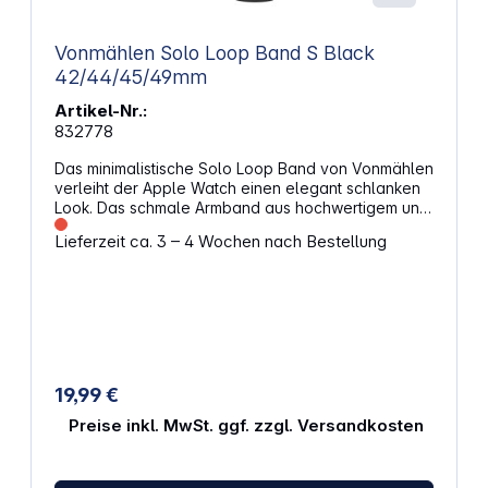
Vonmählen Solo Loop Band S Black
42/44/45/49mm
Artikel-Nr.:
832778
Das minimalistische Solo Loop Band von Vonmählen
verleiht der Apple Watch einen elegant schlanken
Look. Das schmale Armband aus hochwertigem und
weichem Silikon lässt sich angenehm leicht um das
Lieferzeit ca. 3 – 4 Wochen nach Bestellung
Handgelenk tragen und sorgt für einen schlanken
Alltag. Das Solo Loop Band besticht mit seinem
leichten, weichen und nahtlosen Design. Ohne
Verschluss passt sich das Apple Watch Band direkt
und einfach um das Handgelenk an und bietet
sicheren Halt für unterwegs. Elegant schmales
Uhrenarmband im leichten, schlanken Design für die
Apple Watch Das Armband ist aus Silikon gefertigt
19,99 €
Nahtloses Silikonband passt sich um das
Handgelenk an und sorgt für sicheren Halt
Preise inkl. MwSt. ggf. zzgl. Versandkosten
Kompatibel mit allen Apple-Watch-Modellen in den
Größen 42, 44, 45 oder 49 Millimeter Für
Handgelenke zwischen 15,5 und 16,5 Zentimeter