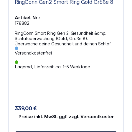
RingConn Gen2 Smart Ring Gold Größe 8
Artikel-Nr.:
178882
RingConn Smart Ring Gen 2: Gesundheit &amp;
Schlafüberwachung (Gold, Größe 8).
Überwache deine Gesundheit und deinen Schlaf.
Mit Funktionen wie Schlafapnoe-Erkennung,
Versandkostenfrei
Stressmanagement und Vitalzeichen-Tracking
bietet dieser Ring umfassende Einblicke in deinen
Gesundheitszustand. Schlafapnoe-Erkennung und
Lagernd, Lieferzeit: ca. 1-5 Werktage
StressmanagementDer RingConn Smart Ring Gen 2
misst deine Schlafphasen, Atemmuster, Herzaktivität
und Temperatur, um Schlafapnoe zu erkennen. Die
Echtzeitmessung deines Stressniveaus hilft dir,
Muster zu erkennen und gegenzusteuern.
Vitalzeichen-Tracking und AktivitätsanalyseDie
kontinuierliche Erfassung von Herzfrequenz, HRV
und Blutsauerstoff hilft
339,00 €
dir, körperliche Veränderungen zu erkennen. Der
Preise inkl. MwSt. ggf. zzgl. Versandkosten
Ring verfolgt deine Schritte und Trainingseinheiten,
analysiert Erholungsphasen und unterstützt
nachhaltige Fitness. Frauengesundheit und KI-