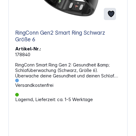
RingConn Gen2 Smart Ring Schwarz
Größe 6
Artikel-Nr.:
178840
RingConn Smart Ring Gen 2: Gesundheit &amp;
Schlafüberwachung (Schwarz, Größe 6).
Überwache deine Gesundheit und deinen Schlaf.
Mit Funktionen wie Schlafapnoe-Erkennung,
Versandkostenfrei
Stressmanagement und Vitalzeichen-Tracking
bietet dieser Ring umfassende Einblicke in deinen
Gesundheitszustand. Schlafapnoe-Erkennung und
Lagernd, Lieferzeit: ca. 1-5 Werktage
StressmanagementDer RingConn Smart Ring Gen 2
misst deine Schlafphasen, Atemmuster, Herzaktivität
und Temperatur, um Schlafapnoe zu erkennen. Die
Echtzeitmessung deines Stressniveaus hilft dir,
Muster zu erkennen und gegenzusteuern.
Vitalzeichen-Tracking und AktivitätsanalyseDie
kontinuierliche Erfassung von Herzfrequenz, HRV