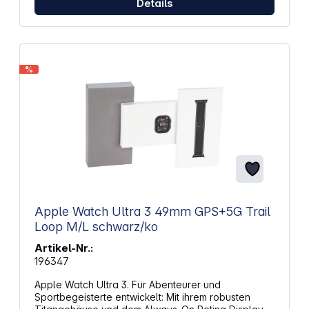
Kalorienverbrauchsmessung Schlafüberwachung
Details
mit dem Smartphone Kompatibel mit iOS ab Version
Herzfrequenzmessung1 Schrittzähler Wecker Timer
17.0 und Android ab Version 10.0, Integration in
Wetter Distanzmessung Energie: Lithium-Ionen-Akku
Apple Health und Google Health Connect Hinweis:
Max. Laufzeit: 18 Tage Abmessungen: Silikon
Dieses Produkt ist kein Medizinprodukt. RingConn
Armband Handgelenkumfang: 137 – 204 mm
und die zugehörigen Anwendungen sind nicht dazu
Abmessungen: 45 x 45 x 14,9 mm Gewicht: 53 g 1
bestimmt, Krankheiten oder medizinische Zustände
%
Dieses Produkt ist kein Medizinprodukt und dient
zu diagnostizieren, zu behandeln, zu heilen oder
nicht der Diagnose, Behandlung und Heilung von
zu verhindern. Die erfassten Temperaturdaten sind
Krankheiten oder der Vorbeugung.
nicht zur Empfängnisverhütung oder
Familienplanung bestimmt und sollten nicht als
Grundlage für Verhütungsentscheidungen
verwendet werden.
Apple Watch Ultra 3 49mm GPS+5G Trail
Loop M/L schwarz/ko
Artikel-Nr.:
196347
Apple Watch Ultra 3. Für Abenteurer und
Sportbegeisterte entwickelt: Mit ihrem robusten