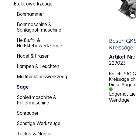
Elektrowerkzeuge
Bohrhammer
Bohrmaschine &
Schlagbohrmaschine
Heißluft- &
Bosch GKS 18
Heißklebewerkzeuge
Kreissäge
Hobel & Fräsen
Artikel-Nr.:
229023
Lampen & Leuchten
Bosch PRO GK
Multifunktionswerkzeug
Kreissäge oh
Diese Säge ri
Säge
bei Holzarbe
Lagernd, Lief
schätzen und 
Schleifmaschine &
Werktage
Arbeitsweise
Poliermaschine
die kraftvoll
eine Arbeitsw
Schrauber
anspruchsvol
Auch bei läng
Sonstige Werkzeuge
Führung ruhi
Tacker & Nagler
bewusst auf 