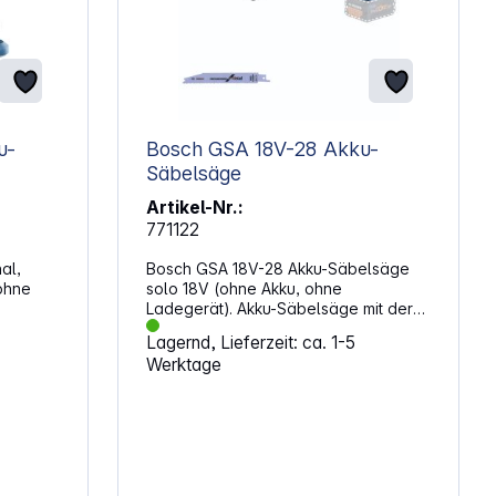
Bosch GSA 18V-28 Akku-
Säbelsäge
Artikel-Nr.:
771122
al,
Bosch GSA 18V-28 Akku-Säbelsäge
ohne
solo 18V (ohne Akku, ohne
Ladegerät). Akku-Säbelsäge mit der
vollen Leistung eines
Lagernd, Lieferzeit: ca. 1-5
kabelgebundenen Geräts für
Werktage
r
schnellste Abrissarbeiten.
iert
Eigenschaften: BITURBO Brushless-
ität.
Technologie sorgt für maximale
smotor
Schnittleistung entsprechend einer
kabelgebundenen 1.100-W-
bilität
Säbelsäge Werkzeuglose
ierten
Schnappfunktion erlaubt leichtes,