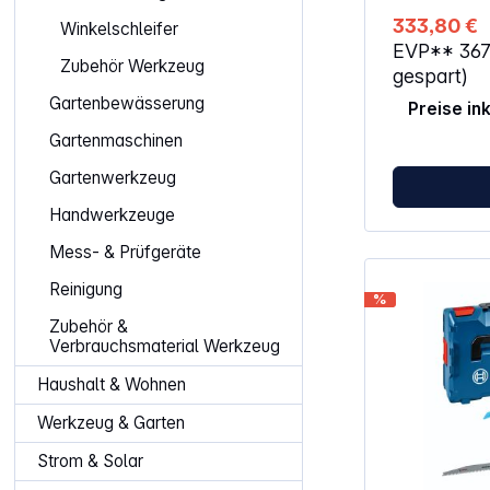
Haltung ausge
333,80 €
Winkelschleifer
mit präziser 
EVP**
36
Griff schafft
Zubehör Werkzeug
eine sichere
gespart)
auch bei kom
Gartenbewässerung
Preise in
klare Linie er
stufenlose Ti
Gartenmaschinen
du die gewün
Aufwand ein u
Gartenwerkzeug
dadurch vie
Gleichzeitig 
Handwerkzeuge
passenden Fü
strukturierte
Mess- & Prüfgeräte
auf vielen B
Kompatibilitä
Reinigung
%
Schienensys
Zubehör &
Akkuverbund 
Verbrauchsmaterial Werkzeug
unterschiedli
Bedienfeld er
Haushalt & Wohnen
Anpassung d
das Verhalte
Werkzeug & Garten
Material anpa
unterstützen 
Strom & Solar
Schnellstopp
einen kontroll