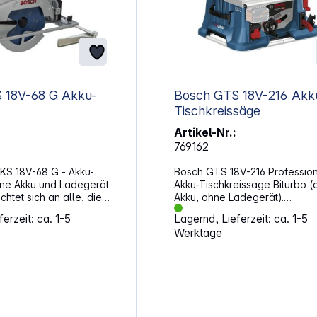
V-68 G Akku-
Bosch GTS 18V-216 Akku-
Tischkreissäge
Artikel-Nr.:
769162
S 18V-68 G - Akku-
Bosch GTS 18V-216 Profession
ne Akku und Ladegerät.
Akku-Tischkreissäge Biturbo (
chtet sich an alle, die
Akku, ohne Ladegerät).
iten Freiraum ohne Kabel
Eigenschaften: Die kompakte
erzeit: ca. 1-5
Lagernd, Lieferzeit: ca. 1-5
zugleich eine kräftige
Tischkreissäge GTS 18V-216
Werktage
 nutzen möchten. Durch
Professional BITURBO mit eine
e Energiequelle entsteht
Schnitthöhe von 70 mm kombin
eise, die viele
starke Leistung mit voller Mobil
le Aufgaben unterstützt.
Der bürstenlose Hochleistung
eren Schnitten bleibt die
in Kombination mit unseren
g, weil das Gehäuse
ProCORE18V-Akkus sorgt für Mo
eine ausgeglichene
bei der Arbeit. Mit einem optim