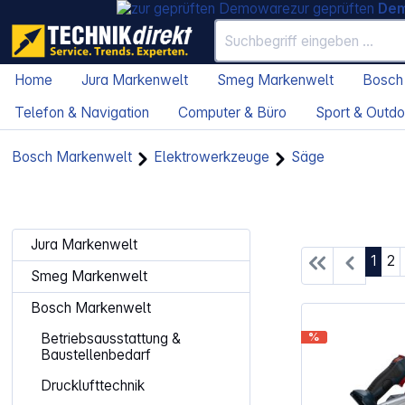
zur geprüften
De
Home
Jura Markenwelt
Smeg Markenwelt
Bosch
Telefon & Navigation
Computer & Büro
Sport & Outdo
Bosch Markenwelt
Elektrowerkzeuge
Säge
Jura Markenwelt
Seite
Se
1
2
Smeg Markenwelt
Bosch Markenwelt
%
Betriebsausstattung &
Baustellenbedarf
Drucklufttechnik