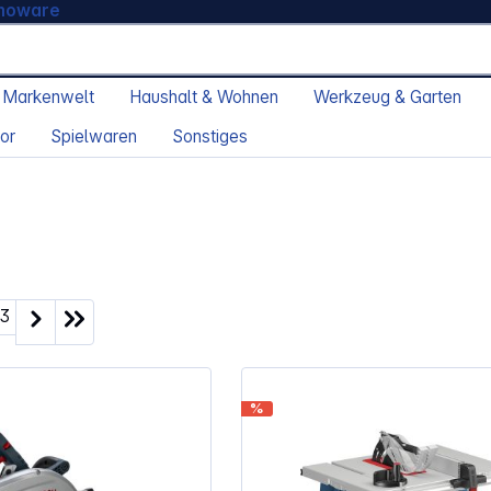
moware
 Markenwelt
Haushalt & Wohnen
Werkzeug & Garten
or
Spielwaren
Sonstiges
ite
Seite
3
%